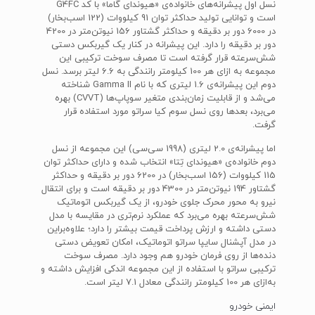
نسل اول پیشرانه‌های خانواده‌ی «هیوندای گاما» با کد G4FC
است و توانایی تولید حداکثر توان 91 کیلووات (122 اسب‌بخار)
در 6000 دور بر دقیقه و حداکثر گشتاور 156 نیوتن‌متر در 4200
دور بر دقیقه را دارد. این پیشرانه در کنار یک گیربکس دستی
شش‌سرعته قرار گرفته است تا مصرف سوخت ترکیبی این
مجموعه به ازای هر 100 کیلومتر رانندگی به 6.6 لیتر برسد. نسل
دوم این پیشرانه‌ی 1.6 لیتری که با نام Gamma II شناخته
می‌شد و از قابلیت زمان‌بندی متغیر سوپاپ‌ها (CVVT) بهره
می‌برد، بعدها روی نسل سوم کیا سراتو مورد استفاده قرار
گرفت.
اما پیشرانه‌ی 2.0 لیتری (1998 سی‌سی) این مجموعه از نسل
دوم خانواده‌ی «هیوندای تِتا» انتخاب شده و دارای حداکثر توان
115 کیلووات (156 اسب‌بخار) در 6200 دور بر دقیقه و حداکثر
گشتاور 194 نیوتن‌متر در 4300 دور بر دقیقه است و برای انتقال
نیرو به محور محرک جلوی خودرو، از یک گیربکس اتوماتیک
شش‌سرعته بهره می‌برد که عملکرد نرم‌تری در مقایسه با مدل
دستی داشته و ارزش پرداخت قیمت بیشتر را دارد؛ علاوه‌براین
در مدل آپشنال سایپا سراتو اتوماتیک، امکان تعویض دستی
دنده‌ها از روی فرمان خودرو هم وجود دارد. مصرف سوخت
ترکیبی سراتو با استفاده از این مجموعه اندکی افزایش داشته و
به‌ازای هر 100 کیلومتر رانندگی معادل 7.1 لیتر است.
ایمنی خودرو