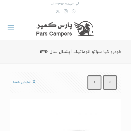
09133135582
خودرو کیا سراتو اتوماتیک آپشنال سال 1396
نمایش همه