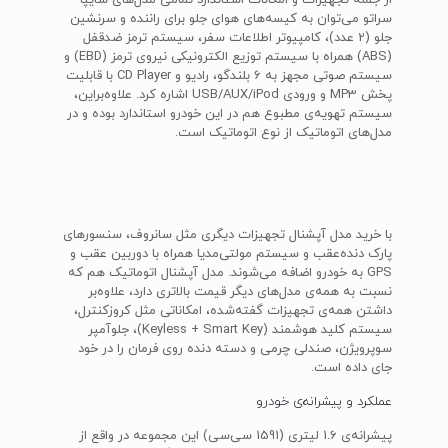
از جمله تجهیزات و امکانات استاندارد تمامی مدل‌های سایپا
سراتو می‌توان به کیسه‌های هوای جلو برای راننده و سرنشین
جلو (2 عدد)، کامپیوتر اطلاعات سفر، سیستم ترمز ضدقفل
(ABS) همراه با سیستم توزیع الکترونیکی نیروی ترمز (EBD) و
سیستم صوتی مجهز به 6 بلندگو، رادیو و CD Player با قابلیت
پخش MP3 و ورودی USB/AUX/iPod اشاره کرد. علاوه‌براین،
سیستم تهویه‌ی مطبوع هم در این خودرو استاندارد بوده و در
مدل‌های اتوماتیک از نوع اتوماتیک است.
با خرید مدل آپشنال تجهیزات دیگری مثل سانروف، سنسورهای
پارک دنده‌عقب و سیستم مولتی‌مدیا همراه با دوربین عقب و
GPS به خودرو اضافه می‌شوند. مدل آپشنال اتوماتیک هم که
نسبت به همه‌ی مدل‌های دیگر قیمت بالاتری دارد، علاوه‌بر
داشتن همه‌ی تجهیزات گفته‌شده، امکاناتی مثل کروزکنترل،
سیستم کلید هوشمند (Keyless + Smart Key)، جلوآمپر
سوپرویژن، صندلی چرمی و دسته دنده روی فرمان را در خود
جای داده است.
عملکرد و پیشرانه‌ی خودرو
پیشرانه‌ی 1.6 لیتری (1591 سی‌سی) این مجموعه در واقع از