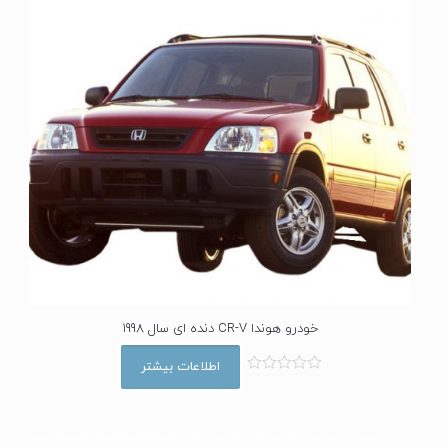
خودرو هوندا CR-V دنده ای سال 1998
اطلاعات بیشتر
ا
م
ت
ی
ا