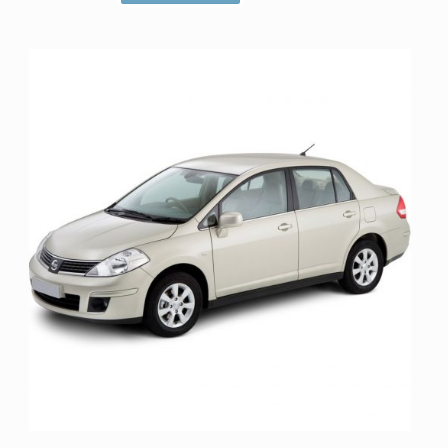
م
ت
ی
ا
ز
0
ا
ز
5