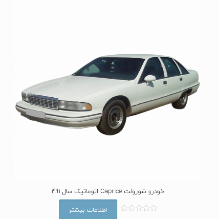
ز
0
ا
ز
5
خودرو شورولت Caprice اتوماتیک سال 1991
اطلاعات بیشتر
ا