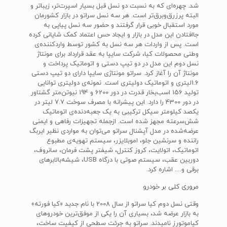
شد. چهره‌ای که به نسبت دو نسل قبل بسیار اسپرت‌تر، زیباتر و
البته پرزرق‌و‌برق‌تر است. هر سه نسل سراتو در بازار کشورمان
مورد استقبال خوبی قرار گرفتند و حضور سه نسل پیاپی به
جا‌افتادن این مدل در بازار و ایجاد حس اعتماد کمک شایانی کرده
است. پس از واردات هر سه نسل به کشور توسط وارد‌کننده‌ی
وطنی محصولات کیا، شرکت سایپا به عقد قرارداد برای مونتاژ
نسل دوم این مدل در دو تیپ دستی و اتوماتیک پرداخت و
مونتاژ آن را آغاز کرد. سراتو مونتاژی سایپا دارای دو تیپ دستی
1.6‌لیتری و اتوماتیک دولیتری است. نمونه‌ی دولیتری توانایی
تولید 156 اسب‌بخار قدرت در دور 6200 و 194 نیوتن‌متر گشتاور
در دور 4300 را دارد. این پیشرانه با مصرف سوخت 7.7 لیتر در
یکصد کیلومتر سیکل ترکیبی به یک جعبه‌دنده‌ی اتوماتیک
شش‌سرعته مجهز شده است. از‌جمله تجهیزات رفاهی و ایمنی
عرضه‌شده در مدل آپشنال سراتو می‌توان به مواردی نظیر ایربگ
راننده و سرنشین جلو، اموبلایزر، سیستم تهویه‌ی مطبوع
اتوماتیک، اتولایت، کروز کنترل، شیفتر پشت فرمان، سانروف،
دوربین عقب، سیستم صوتی با درگاه‌ USB، شیشه‌بالابرهای
برقی و… اشاره کرد.
مروری کلی بر خودرو
وقتی نسل دوم کیا سراتو از سال 2008 با نام جدید «کیا فورته»
به بازار عرضه شد، بسیاری آن را یکی از موفق‌ترین خودروهای
کیاموتورز نامیدند. سراتو به جرئت سطحی از کیفیت ساخت،