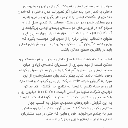
سراتو از نظر سطح ایمنی به‌جرئت یکی از بهترین خودروهای
داخلی به‌شمار می‌آید؛ حتی اگر تغییرات مدل داخلی و کم‌شدن
تعدادی از امکانات ایمنی را هم در نظر بگیریم، باز می‌توانیم
روی عملکرد خودرو در این بخش حساب باز کنیم. مدل کره‌ای
سراتو که در ارزیابی‌های موسسه‌ی بیمه‌ی ایمنی بزرگراه‌های
آمریکا (IIHS) حضور داشت، موفق شد برای چهار سال پیاپی
عنوان «انتخاب ایمنی برتر» را از سوی این موسسه بگیرد که
برای به‌دست‌آوردن آن، عملکرد خودرو در تمام بخش‌های اصلی
باید در بالاترین سطح ممکن باشد.
اما هر چه که باشد، حالا با مدل داخلی خودرو روبه‌رو هستیم و
ممکن است از دید بسیاری از مشتریان فاصله‌ی زیادی میان
سطح ایمنی این مدل با آنچه کیا به‌عنوان سراتو معرفی کرده،
وجود داشته باشد. شاید بهتر باشد برای مطمئن‌شدن از این
مورد به گزارش خرداد 1396 شرکت بازرسی کیفیت و استاندارد
ایران مراجعه کنیم. با توجه به نتایج این گزارش، کیا سراتو
تولیدی شرکت سایپا در کلاس قیمت 750 تا 1000 میلیون ریال
با کسب چهار ستاره‌ی کیفی در صدر قرار گرفته است. با توجه
به این گزارش، خودروهای محدودی موفق به کسب چهار
ستاره‌ی کیفی شدند که در میان آن‌ها تندر 90 یا رنو ساندرو
هم به چشم می‌خورند؛ خودروهایی که حتی در دید مشتریان
داخلی هم از سابقه‌ی خوبی برخوردار هستند.