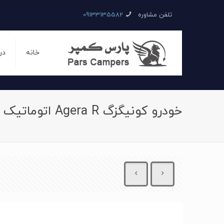
تلفن مشاوره
09133135582
خانه
در
خودرو کونیگزگ Agera R اتوماتیک سال 2016