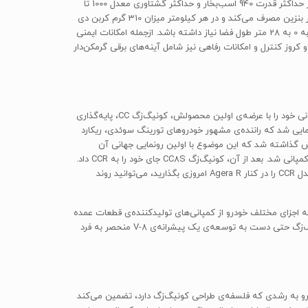
فوق‌پیشرفته با هر نوع کیفیت بنزینی خود را تطبیق می‌دهد، به‌گونه‌ای که با بنزین اکتان بالا 1140 اسب‌بخار را تولید می‌کند و با بنزین اکتان پایین نیز حداکثر قدرت 940 اسب‌بخار و حداکثر گشتاوری معدل 1000 تا
1100 نیوتون متر دارد که باز هم حریفی قدرتمند برای بوگاتی ویرون به حساب می آید. این ابرخودرو با این مشخصات در هر صد کیلومتر میزان 14.7 لیتر بنزین مصرف می‌کند و در هر کیلومتر میزان 310 گرم کربن دی
اکسید کربن تولید می‌کند که مطابق استاندارد جهانی است. ترمز‌های بی‌نظیر این خودرو باعث شده‌اند که‌ agera R‌ برای رسیدن از سرعت صد کیلومتر به 0 به 28 متر طول فضا نیاز داشته باشد. از‌جمله امکانات ایمنی
 همراه سیستم کنترل پایداری جدید و کروز کنترل و امکانات رفاهی نیز شامل آینه‌های برقی گرمکن‌دار
تاریخچه‌ی شروع کار کمپانی سوئدی کونیگ‌زگ به سال 1994 میلادی بر می‌گردد؛ زمانی که کریستین ون کونیگ‌زگ (Christian von Koenigsegg) کمپانی خود را با عرضه‌ی اولین محصولش، کونیگ‌زگ CC، پایه‌گذاری
ال 1996 میلادی بود که مدل مفهومی کونیگ‌زگ CC برای اولین بار در مسابقات جهانی BPR GT در پیست آندرستوپ (Anderstorp) رونمایی شد که راننده‌ی مشهور خودروهای تورینگ سوئدی، ریکارد
 پیش روی تماشاگران می‌راند. در سال 1997، دومین نمونه از CC در جشنواره‌ی فیلم کَن (Cannes Film Festival) به نمایش گذاشته شد که این موضوع با اولین رونمایی جهانی آن
هم‌زمان بود. در نهایت، عرضه‌ی اولین مدل تولیدی از سال 2002 کلید خورد که یک کونیگ‌زگ CC8S قرمز رنگ بود و تبدیل به خودروی آزمایشی رسمی کمپانی شد. بعد از آن، کونیگ‌زگ CC8S جای خود را به CCR داد.
این مدل جدید توانست رکورد حداکثر سرعت را از چنگ مدل 2005 مک‌لارن F1 در بیاورد که دستاورد بزرگی برای یک کمپانی کوچک تازه‌کار بود. اگر شما مدل CCR را در کنار Agera R امروزی بگذارید، می‌توانید روند
اقیت او در مدل تازه‌ی Agera R به وضوح دیده می‌شود. به جای اینکه اجزای مختلف خودرو از کمپانی‌های تولیدکننده‌ی قطعات عمده
خریداری شود، بسیاری از بخش‌های Agera R به صورت سفارشی توسط مهندسین داخلی خود کمپانی کونیگ‌زگ در آنگلهلم سوئد ساخته شدند. کونیگ‌زگ حتی دست به توسعه‌ی یک پیشرانه‌ی V-8 منحصر به فرد
رها از زمان شروع فعالیتش با سری CC اشاره کرده است. طبیعت تکاملی و رو به رشدی که فلسفه‌ی طراحی کونیگ‌زگ دارد، تضمین می‌کند