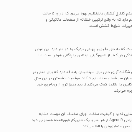
کونیگ‌زگ Agera R از سیستم‌های ایمنی الکترونیکی هم چشم‌پوشی نکرده است. به عنوان مثال این مدل علاوه بر کیسه‌های هوای دوگانه از یک سیستم کنترل کشش قابل‌تظیم بهره می‌برد که دارای 5 حالت
ندارد شده است. Agera R یک سیستم دیفرانسیل الکترونیکی هم دارد که به واقع ترکیبی خلاقانه از صفحات مکانیکی و
ه تغییرات شرایط کشش است.
ید، به سختی می‌توانید آنچه می‌بینید را توصیف کنید. در وهله‌ی اول، Agera R خودروی عریضی است که به طور دقیق‌تر پهنایی نزدیک به دو متر دارد. این عرض
ت همخوانی با حداکثر پهنای ممکن برای خودروهای حاضر در مسابقات لمانز (LeMans) انتخاب شده است. در نتیجه می‌توان گفت که Agera R اندکی باریک‌تر از لامبورگینی اونتادور یا پاگانی هوایرا است اما
ی وسیع و پانورامایی از جهان اطرافتان را به شما می‌دهد. Agera R همچنین فضای نشستن شگفت‌آوری حتی برای سرنشینان بلند قد دارد که برای مدلی در
یمنی هم نمی‌تواند تماسی میان سر شما و سقف ایجاد کند. موقعیت نشستن در این مدل
ن به راننده کمک می‌کند تا دید دقیق‌تری از روبه‌روی خود
ه می‌برند.
 و دراماتیک این مدل هیچ همتایی ندارد و کیفیت ساخت اجزای مختلف آن درست مشابه
همان چیزی است که از خودرویی با این برچسب قیمت انتظار می‌رود. چسبندگی این مدل فوق‌العاده است و فضای داخلی آن ما را شگفت‌زده می‌کند. طراحی Agera R از هر نظر با یک هایپرکار فوق‌العاده همخوانی دارد