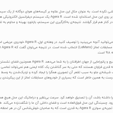
مختلف است؛ همچنین از سال 2013، سیستم کنترل پایداری هم بر روی این مدل استا
ر کنار هم قرار گرفتند. نتیجه‌ی به‌کارگیری این سیستم، بازخورد بهینه و مداوم ب
زمانی که به داخل کونیگ‌زگ Agera R قدم می‌گذار
در جه
کابین Agera R جادار است و انحنای شیشه‌ی جلوی آن، دید
ن کلاس جای تعجب‌آور است. فضای سر و پا در داخل Agera R به قدری فراوان هستند که حتی به سر گذاشتن یک کلاه ا
شیشه‌ی جلو به سبب تقعر آن تصویری همگرا را ایجاد کرده و نزدیک‌شدن به وسط کابی
 درست به همین خاطر است که بسیاری از خودروهای مسابقات لمانز از این پیکربندی بهر
 طور کلی، هر کسی که تجربه‌ی رانندگی با کونیگ‌زگ Agera R را داشته باشد، آن را تصدیق خواهد کرد. سرعت بی‌نظیر
ه، حس متمایزبودن را القا می‌کند.