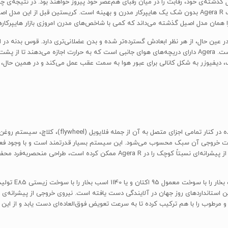
گذشته‌ی خود، رقابت را در میان رقبای هم‌عصر خود پیروز خواهند بود. در نتیجه‌ی چ
هری سری CC را حفظ کرده است و در عین حال، از هر نظر ابعادش گسترده‌تر شده و بدن عضلانی‌تری دارد. 
طراحی از قسمت بالای جلو تا قوس چرخ‌های عقب کشیده شده است. Agera دارای دریچه‌های هوای جانبی است که به 
یفیوزر به شکل کانالی برای عبور هوا به سمت عقب عمل می‌کند و در همین حال،
پیشرانه‌ی 5.0 لیتری V-8 که کونیگ‌زگ Agera R به آن مج
شده است. یکی از رازهایی که دسترسی به قدرت خروجی بی‌نظیر از پیشرانه‌ای نسبتاً ک
به طور کلی، کونی
 را حفظ کرده و به آخرین استانداردهای روز جهان در آلایندگی دست یافته است. نیروی خروجی از
وب را با هم ترکیب کرده تا به سرعت تعویض فوق‌العاده‌ای دست یابد و از این ح