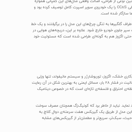
نین نوعی از طراحی، اصالت واقعی مدل‌های این کمپانی همواره
در DNA نسل‌های تازه‌ی آن مثل Agera R دیده می‌شود. کونیگ‌زگ Agera R بدون شک یک هایپرکار مدرن و بهینه است. کریستین قبل از این مدل اصلی CC8S را یک خودروی سوپر اسپرت کامل توصیف کرده بود و
قوس بدنه در اطراف گلگیرها به تنگی چرخ‌های این مدل را در برگرفتند و یک خط
حرارت اجازه می‌دهند تا از پشت سپر جلوی خودرو خارج شود. علاوه بر این، دریچه‌های هوایی در
 حتی اگزوز هم به گونه‌ای طراحی شده است که مسئولیت خود
هز شده در کنار تمامی اجزای متصل به آن از جمله فلایویل (flywheel)، کلاچ، سیستم روغن‌کاری خشک، اگزوز، توربوشارژر و سیستم مانیفولد، تنها وزنی
معادل 197 کیلوگرم دارد که به طرز شگفت‌آوری در مقایسه با قدرت خروجی آن سبک محسوب می‌شود. این سیستم بسیار قدرتمند است و با وجود فعالیت در فشار 28 بار، مسائل ایمنی به بهترین شکل در آن رعایت
وچک را در Agera R ممکن کرده است، طراحی منحصربه‌فرد محفظه‌ی احتراق و فلسفه‌ی تازه‌ای است که در خصوص دینامیک
گ‌زگ Agera R می‌تواند حداکثر قدرت 960 اسب بخار را با سوخت معمول 95 اکتان و یا 1140 اسب بخار را با سوخت زیستی E85 تولید نماید. نباید از خاطر برد که کونیگ‌زگ همچنان مصرف سوخت
 پیشرانه‌ی این مدل از طریق یک گیربکس هفت سرعته‌ی دوال کلاچ به
یث، سبک‌تر، سریع‌تر و مطمئن‌تر از گیربکس‌های مشابه