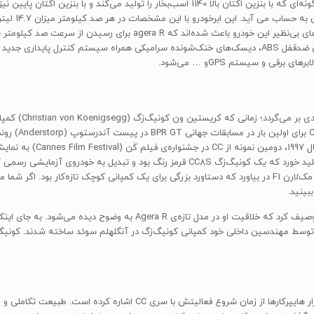
در این ابرخودرو کیسه‌های ایمنی هوای راننده، سرنشین و ترمز‌های ضد‌قفل‌ ABS‌، دیسک‌های خنک‌شونده سرامیکی
و سیستم‌ GPSو … می‌شود.
کرد. تابستان س
ریدل (Rickard Rydell)، آن را
بینید.
کریستین ون کونیگ‌زگ را به بهترین شکل می‌توان یک مخترع توصیف کرد که خل
کریستین یکی از اولین کسانی بود که به پیشرفت فوق‌العاده‌ی بازار هایپرکا