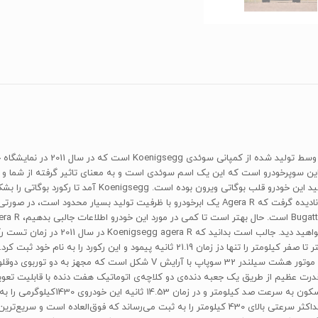
«کونیگزگ آگرا آر» (enigsegg Agera R
طرف مجله‌ی تاپ‌گیر معرفی شد. هدف این کمپانی سوئدی از تول
خودروی جهان را به خود اختصاص دهد؛ البته این موضوع را نباید نادیده گرفت که ‌Agera R‌ یک ابرخودرو 
است و سازندگان آن ادعا کرده‌اند که هیچ
نده قرار دهد. این قدرت عظیم از طریق یک جعبه دنده‌ی دو کلاچه‌ی اتوماتیک هفت دنده با قا