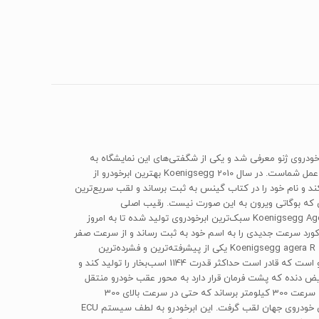
Ko)‌ یک ابر‌خودروی موتور وسط تولید شده از کمپانی سوئدی‌ Koenigsegg‌‌ است که در سال 2011 در نمایشگاه خودروی ژنو معرفی شد و یکی از شگفتی‌های این نمایشگاه به
حساب می‌آمد و 14 ماه بعد از آن به بازار عرضه شد‌. ‌AGERA‌ نام این سوپر‌خودرو است که این یک اسم سوئدی است و به معنای تاثیر گرفته از شما و عمل شماست. در سال 2010‌ Koenigsegg‌ بهترین ابرخودرو از
ید این خودرو قلب بوگاتی ویرون بوده است.‌ Koenigsegg‌ آمد تا رکورد بوگاتی را بشکند و نام خود را در کتاب گینس به ثبت برساند و لقب سریع‌ترین
با ظرفیت تولید بسیار محدود است، در صورتی که بوگاتی ویرون به این صورت نیست. رقیب اصلی
‌Koenigsegg agera R‌ در شتاب و سرعت ‌Bugatti Veyron super‌ sport‌ است. حال بهتر است تا کمی در مورد این خودرو اطلاعات جالبی بدهیم، Koenigsegg Agera R‌ سبک‌ترین ابر‌خودروی تولید شده تا به امروز
 بخش اضافی در آن نخواهید دید. جالب است بدانید که‌ Koenigsegg agera R‌ در سال 2011 در زمان تست رکورد سرعت جدیدی را به اسم خود به ثبت رساند و از سرعت صفر
تا 300 کیلومتر را تنها در زمان 14.53 ثانیه و از سرعت 300 کیلومتر تا صفر کیلومتر را تنها دز زمان 21.19 ثانیه پیمود و این رکورد را به نام خود ثبت کرد.‌ Koenigsegg agera R‌ یکی از پیشرفته‌ترین و فشرده‌ترین
موتورهای ابرخودروهای دنیا بهره می‌برد. این ابرخودرو مجهز به یک موتور هشت سیلندر 32 سوپاپ با آرایش‌ V‌ شکل است که مجهز به دو توربوی دوقلو است که قادر است حداکثر قدرت 1144 اسب‌بخار را تولید کند و
بلیت تعویض دنده که پشت فرمان قرار دارد به محور عقب خودرو منتقل
می‌شود و قادر است تا این ابرخودرو را در زمان 2.8 ثانیه از حالت سکون به سرعت صد کیلومتر و در زمان 14.53 ثانیه این خودروی 1430‌کیلوگرمی را به سرعت 300 کیلومتر برساند که حتی در سرعت بالای 300