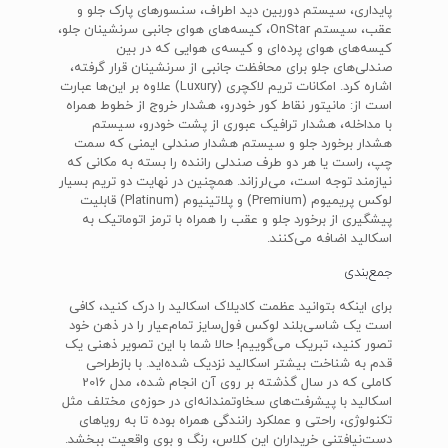
پایداری، سیستم دوربین دید اطراف، سنسورهای پارک جلو و
عقب، سیستم OnStar، کیسه‌های هوای جانبی سرنشینان جلو،
کیسه‌های هوای پرده‌ای و کیسه‌ی هوایی که در بین
صندلی‌های جلو برای محافظت جانبی از سرنشینان قرار گرفته،
اشاره کرد. امکانات تریم لاکچری (Luxury) علاوه بر این‌ها عبارت
است از: مانیتور نقاط کور خودرو، هشدار خروج از خطوط همراه
با مداخله، هشدار ترافیک عبوری از پشت خودرو، سیستم
هشدار برخورد جلو و سیستم هشدار صندلی ایمنی که سمت
چپ، راست یا هر دو طرف صندلی راننده را بسته به مکانی که
نیازمند توجه است، می‌لرزاند. همچنین در نهایت دو تریم بسیار
لوکس پریمیوم (Premium) و پلاتینیوم (Platinum) قابلیت
پیشگیری از برخورد جلو و عقب را همراه با ترمز اتوماتیک به
اسکالید اضافه می‌کنند.
جمع‌بندی
برای اینکه بتوانید عظمت کادیلاک اسکالید را درک کنید، کافی
است یک شاسی‌بلند لوکس فول‌سایز تمام‌عیار را در ذهن خود
تصور کنید، تبریک می‌گوییم! حالا شما با این تصویر ذهنی یک
قدم به شناخت بیشتر اسکالید نزدیک شده‌اید. با بازطراحی
کاملی که در سال گذشته بر روی آن انجام شده، مدل 2016
اسکالید با پیشرفت‌های سخاوتمندانه‌ای در حوزه‌ی مختلف مثل
تکنولوژی، راحتی و عملکرد رانندگی همراه بوده تا به رویاهای
دست‌نیافتنی خریداران این کلاس، رنگ و بوی واقعیت ببخشد.