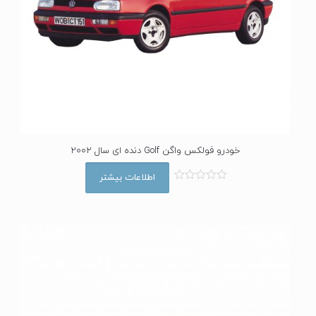
خودرو فولکس واگن Golf دنده ای سال 2002
اطلاعات بیشتر
ا
م
ت
ی
ا
ز
0
ا
ز
5