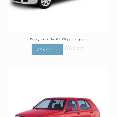
خودرو نیسان Tiida اتوماتیک سال 2006
اطلاعات بیشتر
ا
م
ت
ی
ا
ز
0
ا
ز
5