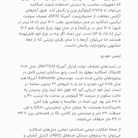
که تجهیزات مناسب به درستی استفاده شوند، اسکالید
می‌تواند تا 3765 کیلوگرم وزن را بکسل کند. طبق آمارهای
آژانس حفاظت از محیط‌زیست آمریکا (EPA)، مصرف سوخت
ترکیبی اسکالید در مدل دیفرانسیل عقب 16.6 لیتر (18.8 لیتر در
شهر/ 12.8 لیتر در بزرگراه) و در مدل چهار چرخ محرک هم 16.6
لیتر (18.8/ 13.5) است. این اعداد اگر چه در نوع خود قابل‌توجه
هستند اما می‌توان آن‌ها را با سایر رقبای بنزینی که از ابعاد
مشابهی برخوردارند، یکسان دانست.
ایمنی خودرو
در تست‌های تصادف دولت فدرال آمریکا (NHTSA)، مدل 2016
کادیلاک اسکالید موفق به کسب پنج ستاره‌ی ایمنی کامل در
برخوردهای جانبی شده است. موسسه‌ی Edmunds آمریکا هم
مدل 2015 این خودرو را دو بار با تایرهای 22 اینچی مشابه در
تست ترمز خود ارزیابی کرد که طول خط ترمز برای رسیدن به
حالت سکون از سرعت 97 کیلومتر بر ساعت به ترتیب 40 و
38.7 متر بود. این اعداد در مقایسه با بعضی رقبا کمی
ناامیدکننده هستند؛ به عنوان مثال، اینفینیتی QX80 با طی
مسافت 36 متر و مرسدس بنز کلاس GL در فاصله‌ای بین 34.7
تا 36 متر متوقف می‌شوند.
از جمله امکانات ایمنی استاندارد تمامی مدل‌های اسکالید
می‌توان به ترمزهای دیسکی ضدقفل (ABS)، کنترل کشش و