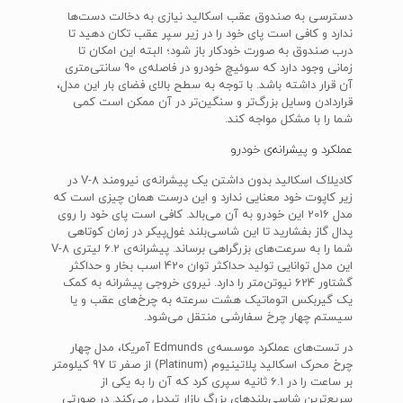
دسترسی به صندوق عقب اسکالید نیازی به دخالت دست‌ها
ندارد و کافی است پای خود را در زیر سپر عقب تکان دهید تا
درب صندوق به صورت خودکار باز شود؛ البته این امکان تا
زمانی وجود دارد که سوئیچ خودرو در فاصله‌ی 90 سانتی‌متری
آن قرار داشته باشد. با توجه به سطح بالای فضای بار این مدل،
قراردادن وسایل بزرگ‌تر و سنگین‌تر در آن ممکن است کمی
شما را با مشکل مواجه کند.
عملکرد و پیشرانه‌ی خودرو
کادیلاک اسکالید بدون داشتن یک پیشرانه‌ی نیرومند V-8 در
زیر کاپوت خود معنایی ندارد و این درست همان چیزی است که
مدل 2016 این خودرو به آن می‌بالد. کافی است پای خود را روی
پدال گاز بفشارید تا این شاسی‌بلند غول‌پیکر در زمان کوتاهی
شما را به سرعت‌های بزرگراهی برساند. پیشرانه‌ی 6.2 لیتری V-8
این مدل توانایی تولید حداکثر توان 420 اسب بخار و حداکثر
گشتاور 624 نیوتن‌متر را دارد. نیروی خروجی پیشرانه به کمک
یک گیربکس اتوماتیک هشت سرعته به چرخ‌های عقب و یا
سیستم چهار چرخ سفارشی منتقل می‌شود.
در تست‌های عملکرد موسسه‌ی Edmunds آمریکا، مدل چهار
چرخ محرک اسکالید پلاتینیوم (Platinum) از صفر تا 97 کیلومتر
بر ساعت را در 6.1 ثانیه سپری کرد که آن را به یکی از
سریع‌ترین شاسی‌بلند‌های بزرگ بازار تبدیل می‌کند. در صورتی