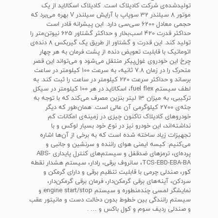
تولیدشده‌ی شرکت کادیلاک است. کادیلاک اسکالاید از یک
موتور 8 سیلندر 32 سوپاپ با آرایش سیلندر V بهره می‌برد که
حجمی معادل 6200 سی‌سی دارد. این پیشرانه قادر است
حداکثر قدرت 420 اسب‌بخار و حداکثر گشتاور 625 نیوتن‌متر را
تولید کند. این قدرت و گشتاور از طریق یک گیربکس 8 دنده‌ی
اتوماتیک با قابلیت تعویض دنده از پشت فرمان به هر چهار
چرخ این خودروی غول‌پیکر منتقل می‌شود و می‌تواند این قصر
متحرک را در زمان 7.8 ثانیه، به سرعت 100 کیلومتر در ساعت
برساند و حداکثر سرعت 220 کیلومتر در ساعت را ثبت کند. به
لطف سیستم fuel flex، اسکالاید در هر 100 کیلومتر در سیکل
ترکیبی، به میزان 13 لیتر بنزین مصرف می‌کند که با توجه به
جثه‌ی 2700 کیلوگرمی آن عالی است. همان‌طور که دیگر
خودروهای کادیلاک تاکنون چیزی در زمینه‌ی امکانات کم
نداشته‌اند، این خودرو نیز در نوع خود بسیار لوکس و با
تجهیزات زیاد ساخته شده است که به برخی از آن‌ها اشاره
می‌کنیم: کیسه ایمنی هوای راننده و سرنشین و جانبی و
پرده‌ای، ترمزهای ضدقفل و سیستم‌های کنترل پایداری ABS-
TCS-EBD-EBA-BA، سانروف برقی، رادار، سیستم هشدار نقطه
کور، صندلی چرمی با قابلیت تنظیم برقی و دارای گرمکن و
سردکن، آینه‌های برقی گرمکن‌دار، فرمان برقی گرمکن‌دار،
نمایشگر لمسی چندمنطوره و سیستم engine start/stop و
سیستم رانندگی بین خطوط بدون دخالت دست و مانیتور عقب
و صندلی ردیف سوم و کول باکس و … .