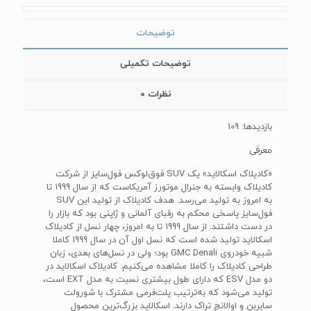
توضیحات
توضیحات تکمیلی
نظرات
0
بازدیدها: 109
معرفی
«کادیلاک اسکالاید» یک SUV فوق‌لوکس فول‌سایز از شرکت
کادیلاک وابسته به جنرال موتورز آمریکاست که از سال 1999 تا
به امروز به تولید می‌رسد. هدف کادیلاک از تولید این SUV
فول‌سایز پاسخی محکم به رقبای آلمانی و ژاپنی بود که بازار را
در دست داشتند. از سال 1999 تا به امروز، چهار نسل از کادیلاک
اسکالاید تولید شده است که نسل اول آن در سال 1999 کاملا
شبیه خودروی GMC Denali بود؛ ولی در نسل‌های بعدی، زبان
طراحی کادیلاک را کاملا مشاهده می‌کنیم. کادیلاک اسکالاید در
دو مدل ESV که دارای طول بیشتری نسبت به مدل EXT است،
تولید می‌شود که به‌ترتیب پلت‌فرمی مشترک با شورولت
سابربن و اوالانچ تراک دارند. اسکالاید بزرگ‌ترین محصول