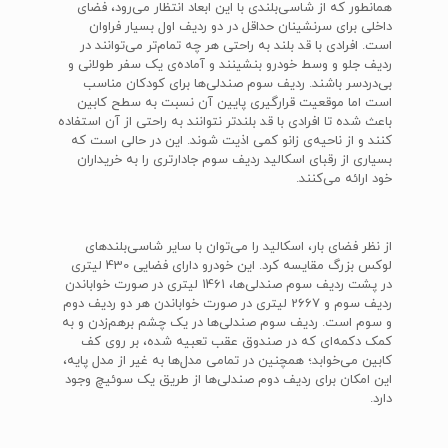
همانطور که از شاسی‌بلندی با این ابعاد انتظار می‌رود، فضای
داخلی برای سرنشینان حداقل در دو ردیف اول بسیار فراوان
است. افرادی با قد بلند به راحتی هر چه تمام‌تر می‌توانند در
ردیف جلو و وسط خودرو بنشینند و آماده‌ی یک سفر طولانی و
بی‌دردسر باشند. ردیف سوم صندلی‌ها برای کودکان مناسب
است اما موقعیت قرارگیری پایین آن نسبت به سطح کابین
باعث شده تا افرادی با قد بلندتر نتوانند به راحتی از آن استفاده
کنند و از ناحیه‌ی زانو کمی اذیت شوند. این در حالی است که
بسیاری از رقبای اسکالید ردیف سوم جادارتری را به خریداران
خود ارائه می‌کنند.
از نظر فضای بار، اسکالید را می‌توان با سایر شاسی‌بلند‌های
لوکس بزرگ مقایسه کرد. این خودرو دارای فضایی 430 لیتری
در پشت ردیف سوم صندلی‌ها، 1461 لیتری در صورت خواباندن
ردیف سوم و 2667 لیتری در صورت خواباندن هر دو ردیف دوم
و سوم است. ردیف سوم صندلی‌ها در یک چشم برهم‌زدن و به
کمک دکمه‌ای که در صندوق عقب تعبیه شده، بر روی کف
کابین می‌خوابد؛ همچنین در تمامی مدل‌ها به غیر از مدل پایه،
این امکان برای ردیف دوم صندلی‌ها از طریق یک سوئیچ وجود
دارد.