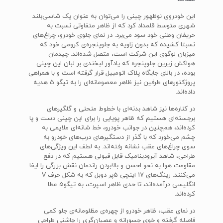
این خودروی نوظهور چینی را می‌توان به عنوان یک شاسی‌بلند
شهری متوسط قلمداد کرد که از ظاهر متفاوتی نسبت به
حریفان وطنی خود سود می‌برد. در نمای جلوی خودرو، چراغ‌های
نسبتا کشیده که بدون زاویه به جلوپنجره‌ی کرومی خود که
میزبان لوگوی این شرکت است، متصل شده‌اند. چیدمان
هواکش زیرین جلوپنجره که یادآور لبخندی بر لبان این چینی
بوده، در بالای جایگاه پلاک اتومبیل قرار گرفته است و با همراهی
پروژکتورهای طرفین نیز ظاهر معصومانه‌ای را به تیگو 5 هدیه
داده‌اند.
در کناره‌ها نیز شاهد بدنه‌ای با خطوط منحنی و گلگیر‌های
برجسته‌‌ای هستیم که ظاهر پویایی را برای این چینی دست و پا
کرده‌اند، هم‌چنین در جوانب خودرو، خط‌ شانه‌ای ملایمی به
چشم می‌خورد که با گذر از دستگیر‌های درب‌‌های خودرو به
سوی چراغ‌های عقب نشانه رفته‌اند. به لطف این ویژگی‌های
طراحی، شاهد آیرودینامیک قابل قبولی هستیم که در دفع
مقاومت هوا به نحو احسن و بالابردن راندمان نقش بزرگی را ایفا
می‌کنند. رینگ‌های 17 اینچی 5پر دوبل که به شکل حرف V
انگلیسی درآمده‌اند، تا حدی ظاهر اسپرت، به تیگو5 عطا
کرده‌اند.
در نمای عقب، ظاهر خودرو از چهره‌ی مظلومانه‌ی جلو کمی
فاصله گرفته و خوی جسورانه و عصیان‌گری را چاشنی طراحی