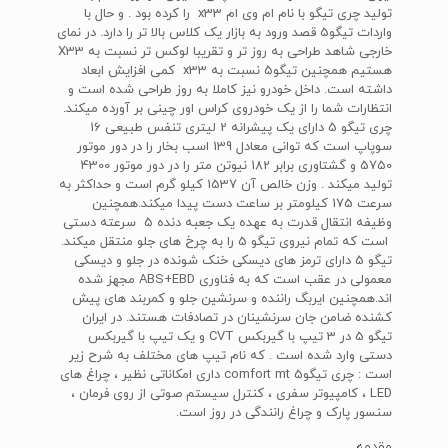
تولید چری تیگو با نام ام وی ام x33 را کرده بود . و حال با
واردات تیگو5 قصد ورود به بازار یک کلاس بالا تر را دارد. در نمای
خارجی شاهد طراحی به روز تر و تقریبا لوکس تر نسبت به X33
هستیم همچنین تیگو5 نسبت به x33 کمی افزایش ابعاد
داشته است. داخل خودرو نیز کاملا به روز طراحی شده است و
انتظارات شما را از یک خودروی کراس اور چینی بر آورده میکند.
چری تیگو 5 دارای یک پیشرانه 2 لیتری تنفس طبیعی 16
سوپاپ است که توانی معادل 139 اسب بخار را در دور موتور
5750 و گشتاوری برابر 182 نیوتن متر را در دور موتور 4300
تولید میکند . وزن خالص آن 1537 کیلو گرم است و حداکثر به
سرعت 175 کیلومتر بر ساعت دست پیدا میکند.همچنین
وظیفه انتقال قدرت به عهده یک جعبه دنده 5 سرعته دستی
است که تمام نیروی تیگو 5 را به چرخ های جلو منتقل میکند.
تیگو 5 دارای ترمز های دیسکی خنک شونده در جلو و دیسکی
معمولی در عقب است که به فناوری ABS+EBD مجهز شده
اند.همچنین ایربگ راننده و سرنشین جلو و کمربند های پیش
کشنده ضامن جان سرنشینان در تصادفات هستند. در ایران
تیگو 5 در 3 تیپ با گیربکس CVT و یک تیپ با گیربکس
دستی وارد شده است . که نام تیپ های مختلف به شرح زیر
است : چری تیگو5 comfort mt داری امکاناتی نظیر ، چراغ های
LED ، کامپیوتر سفری ، کنترل سیستم صوتی از روی فرمان ،
سنسور پارک و چراغ رانندگی در روز است.
مقدمه