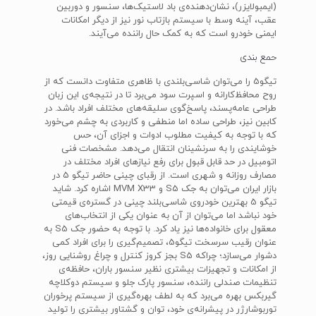
(ایمبولایزر)، نشان‌دهنده‌ی باد لاستیک‌ها، سنسور‌ و دوربین
عقب، آینه وسط با سیستم بازتاب نور نیز از دیگر امکانات
ایمنی خودرو است که به کمک حال راننده می‌آیند.
حمع بندی
تیگو5 را می‌توان شاسی‌بلندی با ظاهری متفاوت دانست که از
روح محافظ‌کارانه و اسپرت سود می‌برد تا در نتیجه‌ی این زبان
طراحی عامه‌پسند، پاسخ‌گوی سلیقه‌های مختلف افراد باشد. در
کابین نیز، طراحی ساده اما منطفی و کاربردی به چشم می‌خورد
که با توجه به کیفیت مطلوب ادوات و اجزای آن، حس
خوشایندی را به سرنشینان انتقال می‌دهد. مشخصات فنی
اتومبیل در حد قابل قبول برای رفع نیاز‌های افراد مختلف در
مصارف روزانه و شهری است. از رقبای چینی حاضر تیگو 5 در
بازار ایران می‌توان به جک S5 و MVM X33 اشاره کرد. شاید
تیگو 5 بهترین خودروی شاسی‌بلند چینی در گستره‌ی قیمتی
خود نباشد اما می‌توان از آن به عنوان یکی از انتخاب‌های
معقول برای خانواده‌ها نیز یاد کرد. با توجه به حضور جک S5 به
عنوان رقیب سرسخت تیگو5، تصمیم‌گیری را برای افراد کمی
دشوار می‌سازد؛ چراکه S5 بجز کروز کنترل و چراغ‌ روشنایی روز،
از امکانات و تجهیزات بیشتری نظیر سنسور باران، حافظه‌ی
تنظیمات صندلی راننده، سنسور پارک جلو و سیستم دوکلاچه
گیربکس بهره می‌برد که به لطف بهره‌گیری از سیستم پرخوران
توربوشارژر در پیشرانه‌ی خود، توان و گشتاور بیشتری را تولید