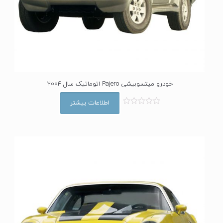
خودرو میتسوبیشی Pajero اتوماتیک سال 2004
اطلاعات بیشتر
ا
م
ت
ی
ا
ز
0
ا
ز
5