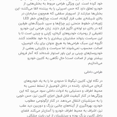
خود کرده است. این ویژگی طراحی مربوط به بخش‌هایی از
خودرو تعلق دارد که حس اسپرتی را به بیننده القا می‌کنند؛ این
بخش‌ها عبارتند از: اسپویلر سقفی که هم‌چون سایه‌بان در
بالای شیشه‌ی عقب قرار گرفته، است، چراغ‌های خطر LED
زاویه‌دار، خطوط منحنی زیر چراغ‌ها و سپر، شبرنگ‌های طرفین
که در بالای دو لوله‌ی اگزوز قرار دارند. زبان طراحی این خودرو
تلفیقی از روحیات خودروهای کره‌ای، ژاپنی و چینی است تا با
این سیاست بتواند مشتریان بیشتری را به خود علاقمند کنند.
اگرچه این سبک طراحی‌ها به هیچ‌ عنوان برای یک اتومبیل،
اصالت محسوب نمی‌شوند اما سیاست و بازاریابی بعضی از
خودروسازهای چینی بر این باور استوار شده‌اند که آمار فروش
بیشتر بهتر از اصالت است! حال نگاهی به کابین خودرو
می‌اندازیم.
طراحی داخلی
در نگاه اول، کابین تیگو5 تا حدودی ما را به یاد خودروهای
کره‌ای می‌اندازد. راننده در داخل اتومبیل از تسلط نسبی به
محیط اطراف و دستیابی به ادوات داخلی سود می‌برد که این
ویژگی‌ها در کنار کیفیت قابل قبول اجزای کابین نیز، حس خوبی
را به سرنشینان انتقال می‌دهد. در کنار ارگونومی مطلوب
خودرو، بهره‌گیری از آینه‌های جانبی بزرگ و دوربین دید عقب
نیز، اشراف به محیط اطراف خودرو را آسان‌تر می‌کند. فضای
داخل کابین بزرگ بوده و سرنشینان از این بابت مشکلی