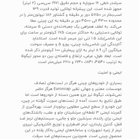
سیلندر خطی 16 سوپاپه و حجم دقیق 1971 سی‌سی (2 لیتر)
مجهز شده است. این پیشرانه توانایی تولید قدرت 139
اسب‌بخار در 5750 دور بر دقیقه و گشتاور 182 نیوتون‌متر را در
محدوده‌ 4300 الی 4500 دور بر دقیقه به این چینی عطا
می‌کند. به لطف همراهی یک جعبه‌دنده‌ی دستی 5 سرعته،
توانایی دستیابی به حداکثر سرعت 175 کیلومتر بر ساعت برای
این شاسی‌ّبلند 1.5 تنی نیز میسر شده است. استاندارد
آلایندگی این شاسی‌بلند چینی، یورو 5 و مصرف سوخت
میانگین آن 8.9 لیتر به ازای پیمایش 100 کیلومتر ذکر شده
است. ابعاد طول، عرض، ارتفاع و فاصله‌ی بین دو محور تیگو5
به ترتیب 4540، 1841، 1740 و 2610 میلی‌متر است.
ایمنی و امنیت
بسیاری از خودروهای چینی هرگز در تست‌های تصادف
موسسات معتبر و جهانی نظیر Euroncap هرگز حاضر
نمی‌شوند، تیگو5 نیز جزو همین دسته از خودروها است اما
طبق نتایج به دست آمده از تست‌های صورت گرفته در چین،
این خودرو از سطح ایمنی مطلوبی برخوردار است. بهره‌گیری از
کمربند ایمنی 3 نقطه‌ای سرنشینان جلو و عقب، بالشتک‌های
ایمنی برای راننده، سرنشین جلو و جانبی، سیستم‌های ترمز ضد
قفل، کنترل پایداری، ترمز اضطراری و توزیع الکترونیکی نیروی
ترمز از زمره تجهیزات و سامانه‌های ایمنی به‌کار رفته در این
محصول چینی است. هم‌چنین سیستم‌های ضد سرقت