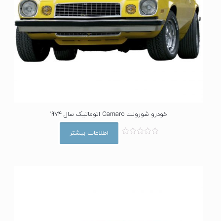
خودرو شورولت Camaro اتوماتیک سال 1974
اطلاعات بیشتر
ا
م
ت
ی
ا
ز
0
ا
ز
5