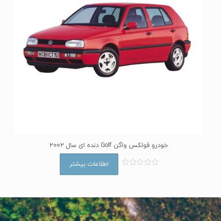
خودرو فولکس واگن Golf دنده ای سال 2002
اطلاعات بیشتر
ا
م
ت
ی
ا
ز
0
ا