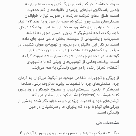
نخواهند داشت. در کنار فضای بزرگ کابین، محفظه‌ی بار به
راحتی پاسخگوی نیازهای روزمره‌ی خانواده‌های کم جمعیت
است؛ طبق ادعای شرکت سازنده، در صورت نیاز با خواباندن
صندلی‌های عقب چری تیگو 5، حجم بار خودرو به عدد 972 لیتر
می‌رسد.. طراحی پنل داشبورد ساده ولی منطقی بوده که در دل
خود، یک صفحه نمایش‌گر 7 اینچی لمسی مجهز به نقشه،
مسیریاب و پشتیبانی از سیستم پخش مالتی مدیا جای داده
است. در کنار این مانیتور، دو دریچه‌ی تهویه‌ی هوای کشیده در
طرفین و دگمه‌های تنظیمات نیز در زیرین این بخش قرار
گرفته‌ند. در مجموع چیدمان ادوات بسیار ساده صورت گرفته
است؛ برخلاف بعضی از اتومبیل‌های چینی که با داشبوردی
آشفته، تمرکز راننده را در حین رانندگی به هم می‌زنند.
از ویژگی‌ و تجهیزات شاخص موجود در تیگو5 می‌توان به فرمان
چرم، صندلی‌های چرم با تنظیمات برقی، سانروف برقی، صفحه‌
نمایشگر 7 اینچی، سیستم تهویه‌ی مطبوع خودکار و ورود بدون
کلید هوشمند (Keyless) اشاره کرد. برای مشتریانی که
آپشن‌های خودرو اهمیت ویژه‌ای دارند، موارد ذکر شده بخشی از
ویژگی‌های تیگو5 بوده که پذیرای حال سرنشینان در حین
رانندگی است.
مشخصات فنی
تیگو 5 به یک پیشرانه‌ی تنفس طبیعی بنزین‌سوز با آرایش 4