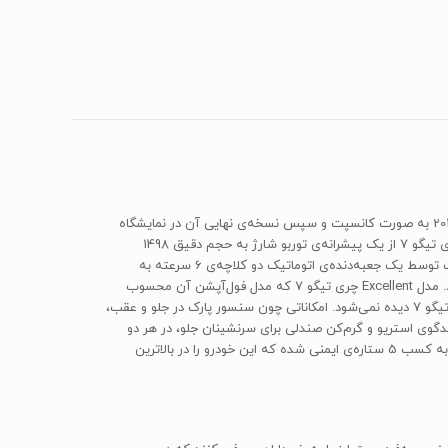
خودروی «چری تیگو 7» (Chery Tiggo7) ازتولیدات شرکت اتومبیل‌سازی چینی چری است که برای اولین‌بار در نمایشگاه سالانه‌ی خودروی ژنو در سال 2012 به صورت کانسپت و سپس نسخه‌ی نهایی آن در نمایشگاه
سالانه‌ی اتومبیل پکن در سال 2016 به نمایش درآمد. این خودرو در کلاس شاسی‌بلند قرار گرفته و می‌توان آن را پرچم‌دار شرکت چری نامید.خودروی چری تیگو 7 از یک پیشرانه‌ی توربو شارژ به حجم دقیق 1498
سی‌سی بهره می‌برد که قادر به تولید توانی معادل 147 اسب‌بخار در 5500 دور در دقیقه و گشتاور 210 نیوتن‌متر در 4000 دور در دقیقه است. این قدرت توسط یک جعبه‌دنده‌ی اتوماتیک دو کلاچه‌ی 6 سرعته به
چرخ‌های جلو منتقل می‌شود. این خودرو در دو تیپ Excellent و Luxury تولید می‌شود که تفاوت‌های آن در امکانات رفاهی و ایمنی آن خلاصه می‌گردد. مدل Excellent چری تیگو 7 که مدل فول‌آپشن آن محسوب
می‌شود از امکاناتی نظیر سقف پانورامیک برقی، دوربین 360 درجه، سیستم هوای دوگانه و کیسه‌هوای جانبی و پرده‌ای بهره می‌برد که در مدل Luxury تیگو 7 دیده نمی‌شود. امکاناتی چون سنسور پارک در جلو و عقب،
رت داینامیکی، کروز کنترل، سیستم نمایش میزان باد تایرها، سیستم صوتی مالتی مدیا با مانیتور 9 اینچی به همراه 6 عدد بلندگوی استریو و گرم‌کن صندلی برای سرنشینان جلو، در هر دو
تیپ این خودرو بکار گرفته شده است. خودروی چری تیگو 7 در تست تصادفات توسط (C-NCAP) یا سازمان ایمنی و تست تصادفات کشور چین، موفق به کسب 5 ستاره‌ی ایمنی شده که این خودرو را در بالاترین