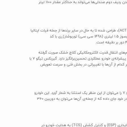
تعدادی از بخش‌های دیگری تعبیه شده است که به راحتی بیشتر راننده کمک می‌کند. حجم فضای بار تیگو 7 معادل 414 لیتر است که در صورت خوابیدن ردیف دوم صندلی‌ها می‌تواند به حداکثر مقدار 1100 لیتر
کمپانی چری از نظر فنی یکی از پیشتازان صنعت خودروسازی چین به شمار می‌رود و پیشرانه‌هایی که توسط شرکت زیرمجموعه‌ی آن، چری اکتکو (ACTECO)، طراحی شده تا به حال در سایر برندها از جمله فیات ایتالیا
هم مورد استفاده قرار گرفته است. چری تیگو 7 اولین محصول مدیران خودرو با پیشرانه‌ی توربوشارژری محسوب می‌شود. این خودرو از یک موتور بنزین‌سوز 1.5 لیتری (1498 سی سی) توربوشارژری با کد
 آن براساس نسل دوم سیستم‌های انتقال قدرت الکترومکانیکی کلاچ خشک صورت گرفته
است. این گیربکس تازه که توسط شرکت آلمانی گِترگ (GETRAG) طراحی شده است، بهبود بزرگی نسبت به گیربکس CVT تیگو 5 بوده و در تعامل با پیشرانه‌ی خودرو عملکردی تحسین‌برانگیز دارد. گیربکس تیگو 7 با
رده است که هر کدام از آن‌ها با تغییراتی در بخش فنی و سرعت تعویض
اگر چه ممکن است به سبب عملکرد ضعیف بسیاری از مدل‌های چینی در تست‌های تصادف، دید عمومی مشتریان نسبت به آن‌ها مثبت نباشد اما تیگو 7 را می‌توان از این منظر یک استثنا به شمار آورد. این خودرو
علاوه بر اینکه موفق به کسب 5 ستاره‌ی ایمنی کامل در ارزیابی‌های موسسه‌ی ایمنی C-NCAP شده است، تجهیزات و امکانات ایمنی قابل‌قبولی را هم در خود جای داده که از جمله‌ی آن‌ها می‌توان به دوربین 360
تیگو 7 از سیستم ترمز ضد قفل (ABS) همراه با سیستم توزیع الکترونیکی نیروی ترمز (EBD) بهره می‌برد و در کنار آن سیستم‌های کنترل الکترونیکی پایداری (ESP) و کنترل کشش (TCS) به هدایت خودرو در