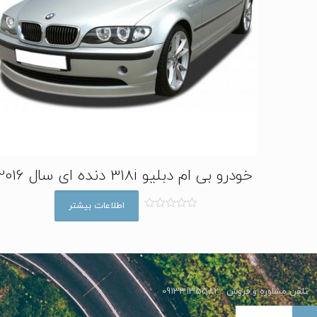
خودرو بی ام دبلیو 318i دنده ای سال 2016
اطلاعات بیشتر
ا
م
ت
ی
ا
ز
0
ا
تلفن مشاوره و فروش : 09133135582
ز
5