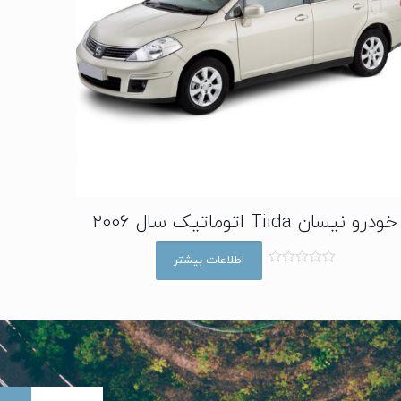
خودرو نیسان Tiida اتوماتیک سال 2006
اطلاعات بیشتر
ا
م
ت
ی
ا
ز
0
ا
ز
5