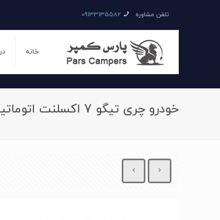
تلفن مشاوره
09133135582
خانه
در
خودرو چری تیگو 7 اکسلنت اتوماتیک سال 1396