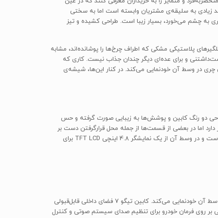
نحصربه‌فرد و متمایز را به خریداران معرفی کنند که در عین
ظاهر یک خودرو تا حد زیادی به سلیقه‌ی مشتریان وابسته است اما به سختی
ی به چشم می‌خورد، بسیار زیبا است. طراحی کشیده و تیز
نظر می‌رسد؛ هر چند ریل‌های نقره‌ای رنگ باربند و گلگیر‌های پلاستیکی مشکی که اطراف چرخ‌ها را پوشانده‌اند، مشابه
رده است برای عده‌ای دوست‌داشتنی و برای عده‌ای دیگر چندان جذاب نیست. کاری که
ری در وسط آن خودنمایی می‌کند. در کنار این‌ها، شیشه‌ی
اه اول، طراحی دو رنگ کابین و پوشش‌ها به زیبایی صورت گرفته و حس
رد اما در بعضی از قسمت‌ها از جمله محل قرارگرفتن دست بر
روی فرمان از چرم مصنوعی استفاده شده تا حس بهتری به راننده منتقل شود. صفحه کیلومتر تیگو 7 از طراحی منحصربه‌فرد و آینده‌نگرانه‌ای برخوردار است و در وسط آن از یک نمایشگر 4.8 اینچی TFT LCD برای
صندلی‌های این مدل از طراحی لوکس و در عین حال راحتی بهره می‌برند اما ظاهر داشبورد در مجموع بسیار ساده بوده و تنها نمایشگر بزرگ 9 اینچی در وسط آن خودنمایی می‌کند. کابین تیگو 7 فضای داخلی قابل‌قبولی
ی بر روی فرمان خودرو برای تنظیم صدای سیستم صوتی و کنترل