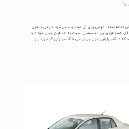
ا رقبایش نقطه ضعف مهمی برای آن محسوب می‌شود. طراحی ظاهری
ر آن، همچنان برتری محسوسی نسبت به همتایان چینی خود دارد.
تیگو 7 در دو تیپ نیمه فول و فول آپشن به بازار عرضه می‌شود که امکانات رفاهی هر دوی آن‌ها در سطح قابل‌قبولی قرار دارد. در نهایت، به نظر می‌رسد که در کنار رقبایی چون جی‌ای‌سی S5، سوزوکی گرند ویتارا و