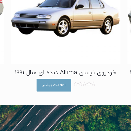
خودروی نیسان Altima دنده ای سال 1991
اطلاعات بیشتر
ا
م
ت
ی
ا
ز
0
ا
ز
5