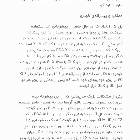
اتاق اشاره کرد.
عملکرد و پیشرانه‌ی خودرو
پژو 405 GLX که در حال حاضر از پیشرانه‌ی L3 استفاده
می‌کند، روند پر پیچ و خمی را برای رسیدن به این پیشرانه
پشت سر گذاشته است. این خودرو در ابتدای عرضه‌ی خود در
کنار مدل GL از یک پیشرانه‌ی 1.6 لیتری با کد XU5 2C استفاده
می‌کرد که از سری پیشرانه‌های PSA XU بود و در مدل‌های
دیگری مثل پژو 309 و سیتروئن BX هم به کار می‌رفت. به
همین خاطر در آن دوران پژو GLX را GLX 1600 هم نام می‌بردند.
اما مدتی بعد از عرضه‌ی این مدل، شرکت خودروسازی ایران
خودرو به فکر استفاده از پیشرانه‌های 1.9 لیتری قدرتمندتر XU9
2C بر روی خودروهای خود افتاد که پس از مدتی بر روی هر دو
مدل GL و GLX قرار گرفت.
یکی از مشکلات بزرگ مدل‌هایی که از این پیشرانه بهره
می‌بردند، مصرف سوخت بالای آن‌ها بود. به همین خاطر تصمیم
بر این شد تا پیشرانه‌های بهینه‌تری برای 405 در نظر گرفته
شوند. به دنبال آن، پیشرانه‌ی دیگری از سری PSA XU با کد
XU7 JP / LFZ مورد توجه قرار گرفت که یک پیشرانه‌ی 1.8
لیتری (1761 سی سی) بود و تا به امروز هم بر روی این مدل
حضور دارد. این پیشرانه در بسیاری از خودروهای دیگر ایران
خودرو از جمله سمند LX و پژو پارس هم به چشم می‌خورد و در