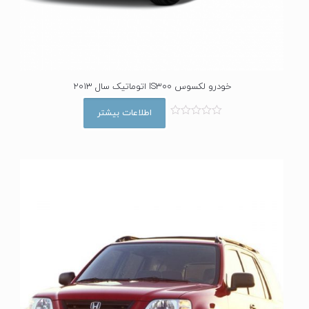
خودرو لکسوس IS300 اتوماتیک سال 2013
اطلاعات بیشتر
ا
م
ت
ی
ا
ز
0
ا
ز
5