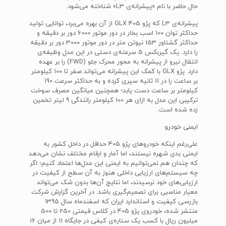
حال حاضر با نام «پیشرانه‌ی L3» شناخته می‌شود.
پیشرانه‌ی L3 که پژو 405 GLX از آن بهره می‌برد، توانایی تولید
حداکثر توان 100 اسب بخار در دور موتور 6000 دور بر دقیقه و
حداکثر گشتاور 153 نیوتن متر در دور موتور 3000 دور بر دقیقه
را دارد. یک گیربکس 5 سرعته‌ی دستی در این مدل وظیفه‌ی
انتقال نیرو از پیشرانه به محور محرک جلو (FWD) را بر عهده
دارد. پژو GLX با کمک این پیشرانه می‌تواند صفر تا 100 کیلومتر
بر ساعت را در 11 ثانیه سپری کرده و به حداکثر سرعت 190
کیلومتر بر ساعت دست یابد؛ همچنین میانگین مصرف سوخت
ترکیبی این مدل به ازای هر 100 کیلومتر رانندگی 9 لیتر تخمین
زده شده است.
ایمنی خودرو
علی‌رغم اینکه خودروهای پژو 405 حداقل در داخل کشور به
ایمنی بدی شهره نیستند، اما آمار و ارقام مختلف نشان می‌دهد
که چندان هم نمی‌توانیم به ایمنی این مدل‌ها اعتماد کنیم؛ اگر
چه سیستم‌های ارزیابی داخلی هنوز به آن سطح از کیفیت در
ارزیابی‌های خود نرسیدند، اما نتایج آن‌ها بدون شک می‌تواند
معیار مناسبی برای تصمیم‌گیری باشد. در آخرین گزارش شرکت
بازرسی کیفیت و استاندارد ایران که اسفندماه سال 1395
منتشر شده، خودروی پژو 405 در کلاس قیمتی 250 تا 500
میلیون ریال با کسب یک ستاره‌ی کیفی در جایگاه 11 از میان 16