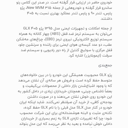
خودروی حاضر در ارزیابی قرار گرفته است. در صدر این کلاس رنو
ساندرو قرار گرفته و خودروهایی از جمله New MVM 315، پژو
پارس، تندر 90 و پارس تندر عملکرد بهتری نسبت به 405
داشتند.
از جمله امکانات و تجهیزات ایمنی مدل 1395 پژو 405 GLX
می‌توان به سیستم ترمز ضد قفل (ABS) چهار کاناله به همراه
سیستم توزیع الکترونیکی نیروی ترمز (EBD)، چراغ‌های مه‌شکن
عقب، دو عدد کیسه‌ی هوای ایمنی برای راننده و سرنشین جلو،
قفل مرکزی با سوئیچ کنترل از راه دور رادیویی و سیستم ضد
سرقت (ایموبلایزر) اشاره کرد.
جمع‌بندی
پژو GLX محبوبیت همیشگی این خودرو را در بین خانواده‌های
متوسط حفظ کرده است و فروش هر ساله‌ی آن نشان می‌دهد
که با وجود اشباع‌شدن بازار داخلی از محصولات بی‌کیفیت و
بعضاً ناشناس چینی، همچنان خریداران زیادی در داخل کشور به
این خودرو روی خوش نشان می‌دهند و در صورت داشتن
بودجه‌ی کافی، از خرید آن صرفنظر نمی‌کنند. شاید اینکه ایران
خودرو در کنار مدل SLX مدل قبلی را با نام GLX حفظ کرده،
نکته‌ی مثبت و البته هوشمندانه‌ای برای این شرکت محسوب
شود؛ چرا که تغییرات تازه‌ی SLX به زعم بسیاری از خریداران
داخلی خوش نیامده و بعید به نظر می‌رسد که این مدل بتواند