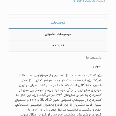
دسته:
نمایشگاه خودرو
توضیحات
توضیحات تکمیلی
نظرات
0
بازدیدها: 18
معرفی
پژو 405 را باید همانند مدل 206 یکی از موفق‌ترین محصولات
شرکت پژو فرانسه دانست. در وصف موفقیت این مدل ذکر
همین نکته کافی است که 405 در سال 1988 عنوان بهترین
خودروی سال اروپا را از آنِ خود کرد. ورود و مونتاژ این مدل در
کشورمان به حوالی سال‌های 1369 باز می‌گردد. ورود این مدل به
کشورمان در تیپ‌های متنوعی نظیر GL ،GLX و 2000 و استقبال
بسیار خوب مشتریان از این خودرو به‌عنوان اتومبیلی مستحکم،
ایمن و پرکشش، توانست شرایط خوبی را برای آن در بازار
کشورمان رقم بزند. موفقیت این مدل آن‌قدر به مذاق متولی