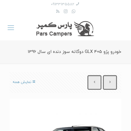
09133135582
خودرو پژو GLX 405 دوگانه سوز دنده ای سال 1396
نمایش همه