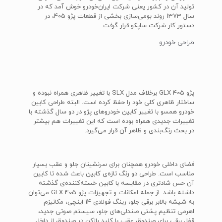
تولید آن در کشور یعنی شرکت ایران‌خودرو خوش آمد که در
سال 1373 روند بومی‌سازی بخشی از قطعات پژو 405، در
دستور کار شرکت ساپکو قرار گرفت.
طراحی خودرو
پژو 405 GLX برخلاف مدل SLX با تغییر ظاهری همراه نبوده و
ساختار ظاهری کلی خود را حفظ کرده است. البته طراحی کابین
خودرو همسو با تغییر کابین خودروهای پژو در دو سال گذشته با
تغییرات جدیدی همراه بوده است که این تغییرات هم بیشتر
در بحث رنگ‌بندی و ظاهر آن قرار می‌گیرد.
فضای داخلی خودرو همچنان برای سرنشینان جلو و عقب بسیار
مناسب است. طراحی دو رنگ تازه‌ی کابین باعث شده تا کابین
آن حس شادتری در مقایسه با کابین خسته‌کننده‌ی گذشته
داشته باشد. از جمله امکانات و تجهیزات پژو 405 GLX می‌توان
به شیشه بالابر برقی جلو، رینگ فولادی 14 اینچی، مکانیزم
اهرمی تنظیم پشتی صندلی‌های جلو، سیستم صوتی جدید،
قفل برقی برای صندوق عقب با کلید بازکن در صندوق از داخل