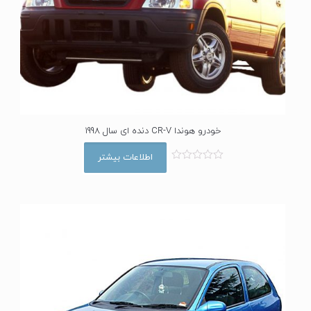
خودرو هوندا CR-V دنده ای سال 1998
اطلاعات بیشتر
ا
م
ت
ی
ا
ز
0
ا
ز
5