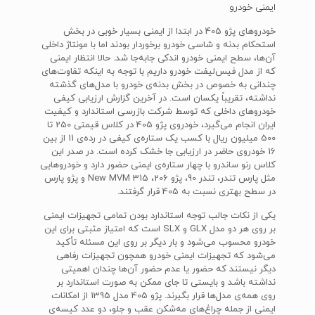
ایمنی خودرو
خودروهای پژو 405 در ابتدا از ایمنی بسیار خوبی در بخش
استحکام بدنه و شاسی خودرو برخوردار بودند اما با مونتاژ داخلی
آن‌ها، سطح ایمنی خودرو اندکی جابه‌جا شد. حالا انتظار ایمنی
که از مدل فیس‌لیفت خودرو داریم با توجه به اینکه تفاوت‌های
چندانی به خصوص در بخش بدنه‌ی خودرو با مدل‌های گذشته
نداشته، تقریباً یکسان است. در آخرین گزارش ارزیابی کیفی
خودروهای داخلی که توسط شرکت بازرسی استاندارد و کیفیت
ایران انجام می‌گیرد، خودروی پژو 405 در کلاس قیمتی 250 تا
500 میلیون ریال با کسب یک ستاره‌ی کیفی در رده‌ی 11 از بین
16 خودروی حاضر در ارزیابی جا خشک کرده است. در صدر این
کلاس رنو ساندرو با چهار ستاره‌ی ایمنی حضور دارد و خودروهایی
مثل پارس تندر، تندر 90، پژو 206، New MVM 315 و پژو پارس
در سطح بهتری نسبت به 405 قرار گرفتند.
یکی از نکات جالب توجه استاندارد بودن تمامی تجهیزات ایمنی
بر روی هر دو مدل GLX و SLX است که امتیاز مثبتی برای این
خودرو محسوب می‌شود و بار دیگر بر روی این مسئله تأکید
می‌شود که تجهیزات ایمنی خودرو همچون تجهیزات رفاهی
دیگر نیستند که حضور یا عدم حضور آن‌ها چندان اهمیتی
نداشته باشد و بایستی تا جای ممکن به صورت استاندارد بر
روی همه‌ی مدل‌ها قرار بگیرند. پژو 405 مدل 1395 از امکانات
ایمنی از جمله چراغ‌های مه‌شکن عقب و جلو، دو عدد کیسه‌ی