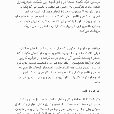
درستی درک نکرده است! در واقع آنچه این شرکت خودروسازی
انجام داده، هرکسی به راحتی می‌تواند با تغییراتی کوچک بر
روی پژو 405 معمولی (GLX) انجام دهد که البته به نظر
نمی‌رسد کسی ظاهر زیبای 405 GLX را با تعویض چراغ‌های جلو
به این روز در آورد! با تمام این تفاسیر، شرکت ایران خودرو در
بخش ظاهری این فیس‌لیفت تازه یک امتیاز منفی بزرگ
دریافت می‌کند.
چراغ‌های جلوی تلسکوپی که جای خود را به چراغ‌های ساده‌ی
قبلی دادند، نه تنها به بهبود ظاهری نمای جلو کمکی نکردند که
ظاهر دوست‌داشتنی آن را هم خراب کردند و از طرفی، کارایی
این چراغ‌ها همچنین از نظر نوردهی در وضعیت بسیار بدی قرار
دارد. در نمای عقب هم اضافه‌شدن اسپویلر کوچک باز هم به
طراحی ظاهری کمکی نکرده و بعید به نظر می‌رسد که این
اسپویلر بتواند کار را از نظر آیرودینامیکی بر روی خودرو انجام
دهد.
طراحی داخلی
پژو 405 SLX ساختار کلی فضای داخلی خود را از همان ابتدا
همچنان حفظ کرده است؛ به همین دلیل فضای فراوانی در داخل
خودرو برای چه از ناحیه‌ی سر و چه در قسمت پا برای سرنشینان