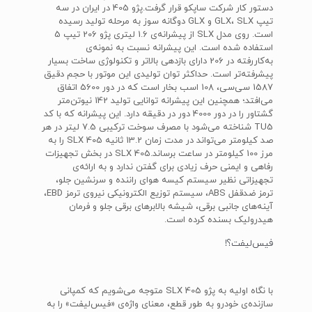
دستور کار شرکت ساپکو قرار گرفت.پژو 405 در ایران در سه
تیپ GLX، SLX و GLX دوگانه سوز به مرحله تولید رسیده
است. روی مدل SLX از پیشرانه‌ی 1.6 لیتری پژو 206 تیپ 5
استفاده شده است. این پیشرانه نسبت به نمونه‌ی
به‌کاررفته در 206 دارای بازدهی بالاتر و تکنولوژی ساخت بسیار
پیشرفته‌تر است. حداکثر توان تولیدی این موتور با حجم دقیق
1587 سی‌سی، 108 اسب بخار است که در دور 5600 اتفاق
می‌افتد؛ همچنین این پیشرانه توانایی تولید 142 نیوتن‌متر
گشتاور را در دور 4000 دور در دقیقه دارد. این پیشرانه که با کد
TU5 شناخته می‌شود با مصرف سوخت ترکیبی 7.5 لیتر در هر
صد کیلومتر می‌تواند در مدت زمان 13.2 ثانیه 405 SLX را به
مرز 100 کیلومتر در ساعت برساند.405 SLX در بخش تجهیزات
رفاهی و ایمنی حرف زیادی برای گفتن ندارد و به ارائه‌ی
تجهیزاتی نظیر سیستم کیسه هوای راننده و سرنشین جلو،
ترمز ضدقفل ABS، سیستم توزیع الکترونیکی نیروی ترمز EBD،
آینه‌های جانبی برقی، شیشه بالابرهای برقی جلو و فرمان
هیدرولیک بسنده کرده است.
فیس‌لیفت؟!
با نگاه اولیه به پژو 405 SLX متوجه می‌شویم که کمپانی
سازنده‌ی خودرو به طور قطع، معنای واژه‌ی «فیس‌لیفت» را به