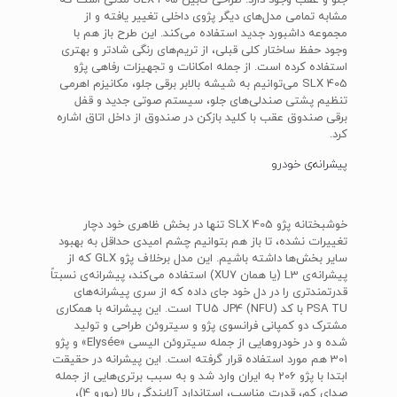
جلو و عقب وجود دارد. طراحی کابین 405 SLX مدتی است که
مشابه تمامی مدل‌های دیگر پژوی داخلی تغییر یافته و از
مجموعه داشبورد جدید استفاده می‌کند. این طرح باز هم با
وجود حفظ ساختار کلی قبلی، از تریم‌های رنگی شادتر و بهتری
استفاده کرده است. از جمله امکانات و تجهیزات رفاهی پژو
405 SLX می‌توانیم به شیشه بالابر برقی جلو، مکانیزم اهرمی
تنظیم پشتی صندلی‌های جلو، سیستم صوتی جدید و قفل
برقی صندوق عقب با کلید بازکن در صندوق از داخل اتاق اشاره
کرد.
پیشرانه‌ی خودرو
خوشبختانه پژو 405 SLX تنها در بخش ظاهری خود دچار
تغییرات نشده، تا باز هم بتوانیم چشم امیدی حداقل به بهبود
سایر بخش‌ها داشته باشیم. این مدل برخلاف پژو GLX که از
پیشرانه‌ی L3 (یا همان XU7) استفاده می‌کند، پیشرانه‌ی نسبتاً
قدرتمندتری را در دل خود جای داده که از سری پیشرانه‌های
PSA TU با کد TU5 JP4 (NFU) است. این پیشرانه با همکاری
مشترک دو کمپانی فرانسوی پژو و سیتروئن طراحی و تولید
شده و در خودروهایی از جمله سیتروئن الیسی «Elysée» و پژو
301 هم مورد استفاده قرار گرفته است. این پیشرانه در حقیقت
ابتدا با پژو 206 به ایران وارد شد و به سبب برتری‌هایی از جمله
صدای کم، قدرت مناسب، استاندارد آلایندگی بالا (یورو 4)،