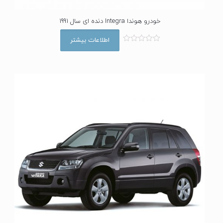
خودرو هوندا Integra دنده ای سال 1991
اطلاعات بیشتر
ا
م
ت
ی
ا
ز
0
ا
ز
5