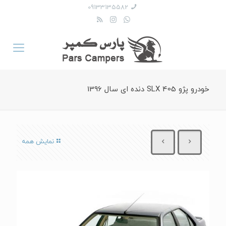
09133135582
خودرو پژو 405 SLX دنده ای سال 1396
نمایش همه