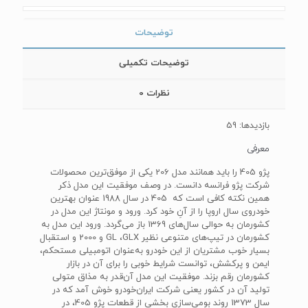
توضیحات
توضیحات تکمیلی
نظرات
0
بازدیدها: 59
معرفی
پژو 405 را باید همانند مدل 206 یکی از موفق‌ترین محصولات
شرکت پژو فرانسه دانست. در وصف موفقیت این مدل ذکر
همین نکته کافی است که 405 در سال 1988 عنوان بهترین
خودروی سال اروپا را از آنِ خود کرد. ورود و مونتاژ این مدل در
کشورمان به حوالی سال‌های 1369 باز می‌گردد. ورود این مدل به
کشورمان در تیپ‌های متنوعی نظیر GL ،GLX و 2000 و استقبال
بسیار خوب مشتریان از این خودرو به‌عنوان اتومبیلی مستحکم،
ایمن و پرکشش، توانست شرایط خوبی را برای آن در بازار
کشورمان رقم بزند. موفقیت این مدل آن‌قدر به مذاق متولی
تولید آن در کشور یعنی شرکت ایران‌خودرو خوش آمد که در
سال 1373 روند بومی‌سازی بخشی از قطعات پژو 405، در