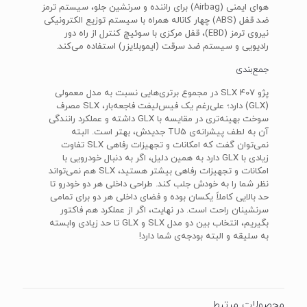
هوای ایمنی (Airbag) برای راننده و سرنشین جلو، سیستم ترمز
ضد قفل (ABS) چهار کاناله همراه با سیستم توزیع الکترونیکی
نیروی ترمز (EBD)، قفل مرکزی با سوئیچ کنترل از راه دور
رادیویی و سیستم ضد سرقت (ایموبلایزر) استفاده می‌کند.
جمع‌بندی
پژو 407 SLX در مجموع برتری‌هایی نسبت به مدل معمولی
(GLX) دارد؛ علی‌رغم یک فیس‌لیفت فاجعه‌بار، SLX مصرف
سوخت بهینه‌تری در مقایسه با GLX داشته و عملکرد رانندگی
آن به لطف پیشرانه‌ی TU5 جدیدش، بهتر است. البته
نمی‌توان گفت که امکانات و تجهیزات رفاهی SLX تفاوت
زیادی با GLX دارد به همین دلیل، اگر به دنبال خودرویی با
امکانات و تجهیزات رفاهی بیشتر هستید، SLX هم نمی‌تواند
نظر شما را به خودش جلب کند. طراحی داخلی هر دو خودرو تا
حد بالایی کاملاً یکسان بوده و فضای داخلی هر دو برای تمامی
سرنشینان راحت است. در نهایت، اگر از عملکرد هم فاکتور
بگیریم، انتخاب بین دو مدل SLX و GLX تا حد زیادی وابسته
به سلیقه و البته بودجه‌ی شما دارد!
محصولات مرتبط