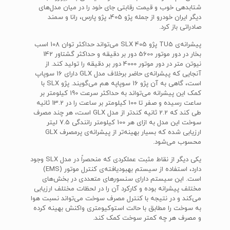
شتابدهی خوب و قیمت رقابتی جای خود را در میان مدل‌های
دیگر ایران خودرو از جمله پژو 405، پژو پارس، رانا و سمند
صادراتی باز کرد.
پیشرانه‌ی TU5 پژو 405 SLX می‌تواند حداکثر توان 108 اسب
بخار در دور موتور 5600 دور بر دقیقه و حداکثر گشتاور 142
نیوتن متر در دور موتور 4000 دور بر دقیقه را تولید کند. از
آنجایی که پیشرانه‌ی حاضر برخلاف مدل GLX دارای 16 سوپاپ
است، گاهی به آن پژو 16 سوپاپه هم می‌گویند. پژو SLX با
کمک این پیشرانه می‌تواند به حداکثر سرعت 190 کیلومتر بر
ساعت رسیده و صفر تا 100 کیلومتر بر ساعت را در 13.2 ثانیه
طی کند که 2.2 ثانیه کندتر از مدل GLX است، هر چند مصرف
سوخت این مدل به ازای هر 100 کیلومتر رانندگی 7.5 لیتر
ارزیابی شده که بسیار بهینه‌تر از پیشرانه‌ی پرمصرف GLX
محسوب می‌شود.
یکی دیگر از نقاط مثبت عملکردی که منحصراً در مدل SLX وجود
دارد، استفاده از سیستم بهبودیافته‌ی کنترل موتور (EMS)
است. این سیستم دارای سنسورهای متعددی در بخش‌های
مختلف پیشرانه بوده و کارکرد آن را در لحظات مختلف ارزیابی
می‌کند و در نتیجه با کنترل مصرف سوخت می‌تواند نسبت هوا
به سوخت را مطابق با حالت استوکیومتری واکنش بهینه کرده
و مصرف هر چه کمتر سوخت کمک کند.