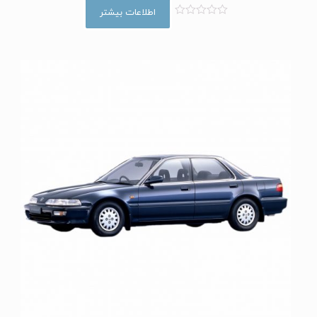
اطلاعات بیشتر
ا
م
ت
ی
ا
ز
0
ا
ز
5