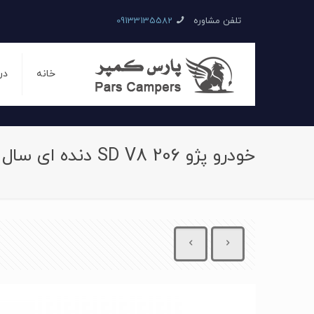
تلفن مشاوره
09133135582
خانه
در
خودرو پژو 206 SD V8 دنده ای سال 1396