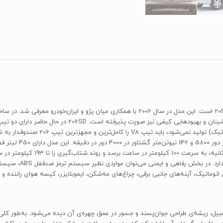
پژو 206 صندوق‌دار یا SD یا آریان، پنجمین و آخرین نمونه از پژو 206 است. این مدل در سال 2006 ب
سی‌سی حجم، 16 سوپاپ 
ک، آینه‌های جانبی برقی، چراغ‌های مه‌شکن، ایموبلایزر، کیسه هوای راننده و سرنشین جلو