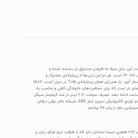
ا همکاری میان پژو و ایران‌خودرو معرفی شد. در ساخت این مدل صرفا به افزودن صندوق بار بسنده نشده و
بهبودهایی در سیستم تعلیق عقب خودرو برای راحتی بیشتر سرنشینان و بهبودهایی کیفی نیز صورت پذیرفته است. 206SD در حال حاضر دارای دو تیپ V2 ،V8 است. هر دو این تیپ‌ها از پیشرانه‌ی مشترک و
نام‌آشنای TU5 استفاده می‌کنند. در حال حاضر که تیپ V9 (اتوماتیک) تولید نمی‌شود، باید تیپ V8 را کامل‌ترین و مجهزترین تیپ 206 صندوقدار به شمار آورد. باز هم پای همان پیشرانه‌ی TU5 در میان است: 1587
و توانایی تولید حداکثر 110 اسب بخار در دور 5800 و 142 نیوتن‌متر گشتاور در 4000 دور در دقیقه. این مدل دارای 450 لیتر فضای بار است که برای مسافرت‌های خانوادگی کافی و مناسب به
نظر می‌رسد. 206 صندوق‌دار تیپ V8 می‌تواند در مدت زمان 11.4 ثانیه، به سرعت 100 کیلومتر در ساعت برسد و روند شتاب‌گیری را تا 193 کیلومتر در ساعت ادامه دهد. مصرف سوخت 6.61 لیتر در صد کیلومتر سیکل
ترکیبی، خبر از اقتصادی و بهینه بودن پیشرانه‌ی یورو 4 این مدل دارد. در بخش رفاهی و ایمنی می‌توان مواردی نظیر سیستم ترمز ضدقفل ABS، سیستم توزیع الکترونیکی نیروی ترمز EBD، شیشه بالابر برقی درهای
 را برای V8 برشمرد.
همان‌طور که پیش‌تر اشاره شد، به دلیل روحیه‌ی اسپرت این اتومبیل، ریشه‌ی طراحی جوان‌پسند و جسور در عمق چهره‌ی آن دیده می‌شود. به‌طور کلی، 206 ظاهری نسبتا ساده‌ای دارد که با ظرافت تیم‌ طراح، زبان و