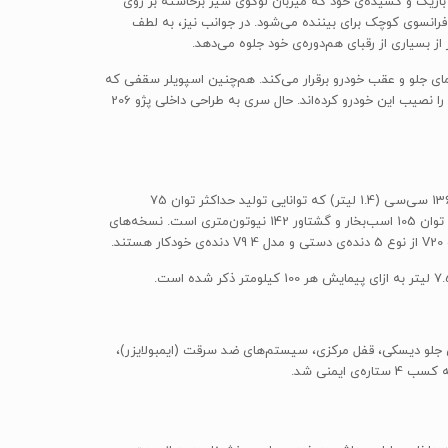
باریک و کشیده‌ی خود که میزبان لوگوی شیر برخاسته بر روی
فرانسوی کوچک برای بیننده می‌شود. در جوانب نیز، به لطف
 بسیاری از رقبای هم‌دوره‌ی خود جلوه می‌دهد.
ای جلو و عقب خودرو برقرار می‌کند. هم‌چنین اسپویلر سقفی که
همانند سایه‌بانی کوچک در بالای شیشه‌ی عقب این خودرو قرار گرفته است، چراغ خطرهای زاویه دار و چراغ خطر سوم، در مجموع حس اسپرت بیشتری را نصیب این خودرو کرده‌اند. حال سری به طراحی داخلی پژو 206
پژو 206 سدان در نسخه‌های V2، V8،V9 و V20 عرضه شده است. مشخصات نسخه‌ی V20 با تیپ 2 یکسان است؛ پیشرانه‌ی 4 سیلندر با حجم دقیق 1360 سی‌سی‌ (1.4 لیتر) که توانایی تولید حداکثر توان 75
اسب‌بخار در 5500 دور بر دقیقه و گشتاور 118 نیوتون‌متری در 3400 دور بر دقیقه را بر عهده دارد. نسخه‌ی V2 مجهز به یک پیشرانه‌ی 1587 سی‌سی با توان 105 اسب‌بخار و گشتاور 142 نیوتون‌متری است. نسخه‌های
 ضدقفل (ABS)، توزیع الکترونیکی نیروی ترمز (EBD)، کمک ترمز اضطراری، ترمزهای جلو دیسکی، قفل مرکزی، سیستم‌های ضد سرقت (ایمبولایزر)،