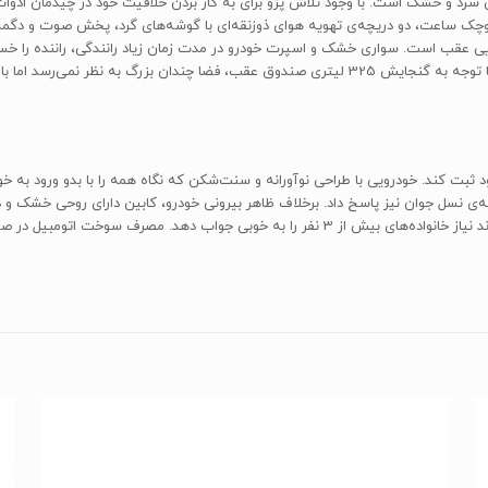
ی سرد و خشک است. با وجود تلاش پژو برای به کار بردن خلاقیت خود در چیدمان ادوات
وچک ساعت، دو دریچه‌ی تهویه هوای ذوزنقه‌ای با گوشه‌های گرد، پخش صوت و دگمه‌
ی عقب است. سواری خشک و اسپرت خودرو در مدت زمان زیاد رانندگی، راننده را خست
صورتی که شخصی درشت‌اندام باشید، دچار مشکل خواهید شد. با توجه به گنجایش 325 لیتری صندوق عقب، ف
گیری را برای خود ثبت کند. خودرویی با طراحی نوآورانه و سنت‌شکن که نگاه همه را با بدو ور
ه‌ی نسل جوان نیز پاسخ داد. برخلاف ظاهر بیرونی خودرو، کابین دارای روحی خشک و
می‌کند. فضای کابین و صندوق عقب خودرو کوچک بوده و نمی‌تواند نیاز خانواده‌های بیش از 3 نفر 