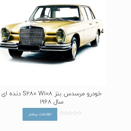
خودرو مرسدس بنز S280 W108 دنده ای
سال 1968
اطلاعات بیشتر
ا
م
ت