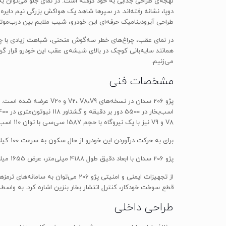
لهجه‌ی طراحی جذابی به خود گرفته است. در نمای جلو می‌توان ب
دوپا، نشانه رفته‌اند. در سپرها شاهد یک هواکش بزرگی نیم‌ دای
طراحی آیرودینامیک حرفه‌ای این خودرو، شیب ملایم بین درب‌موتو
در نمای عقب، چراغ‌های خطر سه‌گوش منحنی، شباهت زیادی با چرا
می‌زنیم.
مشخصات فنی
V8 و V9 نیز با یک نیروگاه با حجم 1587 سی‌سی با توان 110 اسب‌بخار و گشتاور 142 نیوتون‌متر همراه شده است. جعبه‌دنده‌های نسخه‌های V2، V8 و V20 از نوع 5 دنده‌ی دستی و مدل V9 4 دنده‌ی خودکار هستند.
برای به حرکت درآوردن این خودرو از حال سکون به سرعت 100 کیلومتر بر ساعت، به حدود 12 ثانیه زمان نیاز است. مصرف سوخت میانگین 206 حدود 7.5 لیتر به ازای پیمایش هر 100 کیلومتر ذکر شده است.
پژو 206 سدان با ابعاد دقیق طول 4188 میلی‌متر، عرض 1655 میلی‌متر، ارتفاع 1456 میلی‌متر و فاصله‌ی بین دومحور 2443 میلی‌متر تولید می‌شود.
قطع سوخت خودکار، کنترل انتشار بخار بنزین اشاره کرد. به واسطه‌ی بهره‌گرفتن از تج
طراحی داخلی