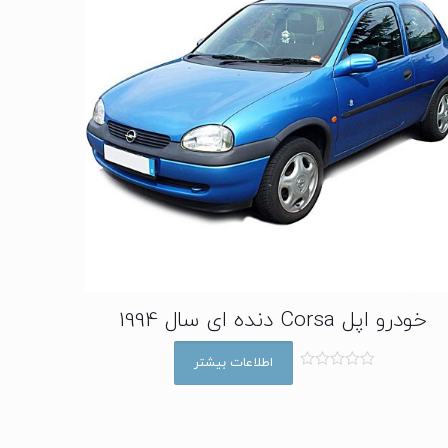
خودرو اپل Corsa دنده ای سال 1994
اطلاعات بیشتر
ا
م
ت
ی
ا