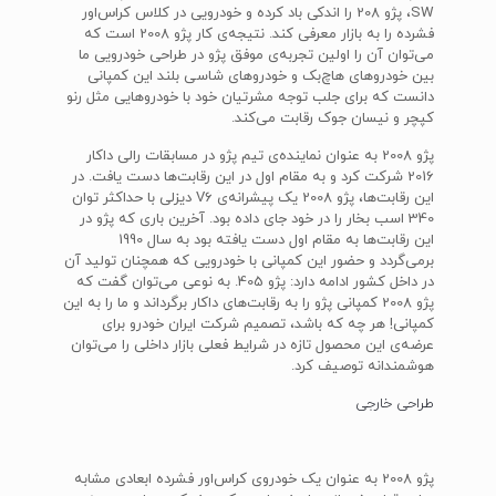
SW، پژو 208 را اندکی باد کرده و خودرویی در کلاس کراس‌اور
فشرده را به بازار معرفی کند. نتیجه‌ی کار پژو 2008 است که
می‌توان آن را اولین تجربه‌ی موفق پژو در طراحی خودرویی ما
بین خودروهای هاچ‌بک و خودروهای شاسی بلند این کمپانی
دانست که برای جلب توجه مشرتیان خود با خودروهایی مثل رنو
کپچر و نیسان جوک رقابت می‌کند.
پژو 2008 به عنوان نماینده‌ی تیم پژو در مسابقات رالی داکار
2016 شرکت کرد و به مقام اول در این رقابت‌ها دست یافت. در
این رقابت‌ها، پژو 2008 یک پیشرانه‌ی V6 دیزلی با حداکثر توان
340 اسب بخار را در خود جای داده بود. آخرین باری که پژو در
این رقابت‌ها به مقام اول دست یافته بود به سال 1990
برمی‌گردد و حضور این کمپانی با خودرویی که همچنان تولید آن
در داخل کشور ادامه دارد: پژو 405. به نوعی می‌توان گفت که
پژو 2008 کمپانی پژو را به رقابت‌های داکار برگرداند و ما را به این
کمپانی! هر چه که باشد، تصمیم شرکت ایران خودرو برای
عرضه‌ی این محصول تازه در شرایط فعلی بازار داخلی را می‌توان
هوشمندانه توصیف کرد.
طراحی خارجی
پژو 2008 به عنوان یک خودروی کراس‌اور فشرده ابعادی مشابه