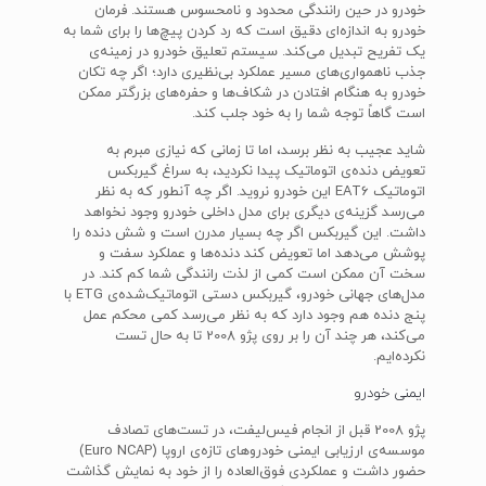
خودرو در حین رانندگی محدود و نامحسوس هستند. فرمان
خودرو به اندازه‌ای دقیق است که رد کردن پیچ‌ها را برای شما به
یک تفریح تبدیل می‌کند. سیستم تعلیق خودرو در زمینه‌ی
جذب ناهمواری‌های مسیر عملکرد بی‌نظیری دارد؛ اگر چه تکان
خودرو به هنگام افتادن در شکاف‌ها و حفره‌های بزرگتر ممکن
است گاهاً توجه شما را به خود جلب کند.
شاید عجیب به نظر برسد، اما تا زمانی که نیازی مبرم به
تعویض دنده‌ی اتوماتیک پیدا نکردید، به سراغ گیربکس
اتوماتیک EAT6 این خودرو نروید. اگر چه آنطور که به نظر
می‌رسد گزینه‌ی دیگری برای مدل داخلی خودرو وجود نخواهد
داشت. این گیربکس اگر چه بسیار مدرن است و شش دنده را
پوشش می‌دهد اما تعویض کند دنده‌ها و عملکرد سفت و
سخت آن ممکن است کمی از لذت رانندگی شما کم کند. در
مدل‌های جهانی خودرو، گیربکس دستی اتوماتیک‌شده‌ی ETG با
پنج دنده هم وجود دارد که به نظر می‌رسد کمی محکم عمل
می‌کند، هر چند آن را بر روی پژو 2008 تا به حال تست
نکرده‌ایم.
ایمنی خودرو
پژو 2008 قبل از انجام فیس‌لیفت، در تست‌های تصادف
موسسه‌ی ارزیابی ایمنی خودروهای تازه‌ی اروپا (Euro NCAP)
حضور داشت و عملکردی فوق‌العاده را از خود به نمایش گذاشت