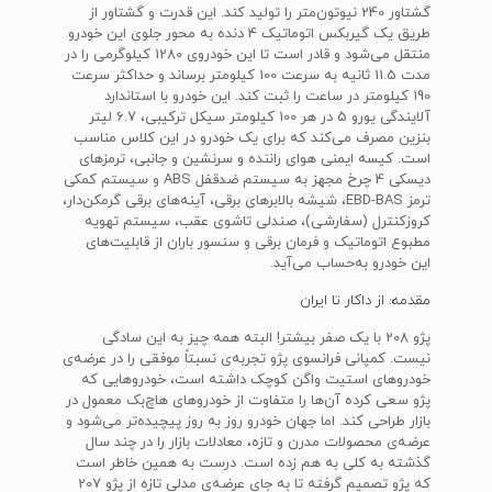
گشتاور 240 نیوتون‌متر را تولید کند. این قدرت و گشتاور از
طریق یک گیربکس اتوماتیک 4 دنده به محور جلوی این خودرو
منتقل می‌شود و قادر است تا این خودروی 1280 کیلوگرمی را در
مدت 11.5 ثانیه به سرعت 100 کیلومتر برساند و حداکثر سرعت
190 کیلومتر در ساعت را ثبت کند. این خودرو با استاندارد
آلایندگی یورو 5 در هر 100 کیلومتر سیکل ترکیبی، 6.7 لیتر
بنزین مصرف می‌کند که برای یک خودرو در این کلاس مناسب
است. کیسه ایمنی هوای راننده و سرنشین و جانبی، ترمزهای
دیسکی 4 چرخ مجهز به سیستم ضدقفل ABS و سیستم کمکی
ترمز EBD-BAS، شیشه بالابرهای برقی، آینه‌های برقی گرمکن‌‌دار،
کروزکنترل (سفارشی)، صندلی تاشوی عقب، سیستم تهویه
مطبوع اتوماتیک و فرمان برقی و سنسور باران از قابلیت‌های
این خودرو به‌حساب می‌آید.
مقدمه: از داکار تا ایران
پژو 208 با یک صفر بیشتر! البته همه چیز به این سادگی
نیست. کمپانی فرانسوی پژو تجربه‌ی نسبتاً موفقی را در عرضه‌ی
خودروهای استیت واگن کوچک داشته است، خودروهایی که
پژو سعی کرده آن‌ها را متفاوت از خودروهای هاچ‌بک معمول در
بازار طراحی کند. اما جهان خودرو روز به روز پیچیده‌تر می‌شود و
عرضه‌ی محصولات مدرن و تازه، معادلات بازار را در چند سال
گذشته به کلی به هم زده است. درست به همین خاطر است
که پژو تصمیم گرفته تا به جای عرضه‌ی مدلی تازه از پژو 207