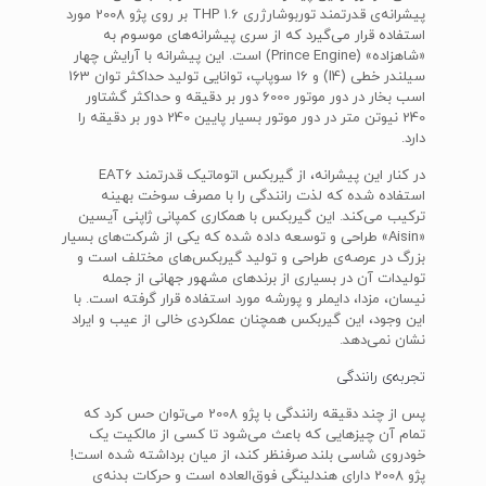
پیشرانه‌ی قدرتمند توربوشارژری 1.6 THP بر روی پژو 2008 مورد
استفاده قرار می‌گیرد که از سری پیشرانه‌های موسوم به
«شاهزاده» (Prince Engine) است. این پیشرانه با آرایش چهار
سیلندر خطی (I4) و 16 سوپاپ، توانایی تولید حداکثر توان 163
اسب بخار در دور موتور 6000 دور بر دقیقه و حداکثر گشتاور
240 نیوتن متر در دور موتور بسیار پایین 240 دور بر دقیقه را
دارد.
در کنار این پیشرانه، از گیربکس اتوماتیک قدرتمند EAT6
استفاده شده که لذت رانندگی را با مصرف سوخت بهینه
ترکیب می‌کند. این گیربکس با همکاری کمپانی ژاپنی آیسین
«Aisin» طراحی و توسعه داده شده که یکی از شرکت‌های بسیار
بزرگ در عرصه‌ی طراحی و تولید گیربکس‌های مختلف است و
تولیدات آن در بسیاری از برند‌های مشهور جهانی از جمله
نیسان، مزدا، دایملر و پورشه مورد استفاده قرار گرفته است. با
این وجود، این گیربکس همچنان عملکردی خالی از عیب و ایراد
نشان نمی‌دهد.
تجربه‌ی رانندگی
پس از چند دقیقه رانندگی با پژو 2008 می‌توان حس کرد که
تمام آن چیزهایی که باعث می‌شود تا کسی از مالکیت یک
خودروی شاسی بلند صرفنظر کند، از میان برداشته شده است!
پژو 2008 دارای هندلینگی فوق‌العاده است و حرکات بدنه‌ی