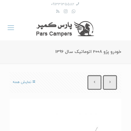
09133135582
خودرو پژو 2008 اتوماتیک سال 1396
نمایش همه