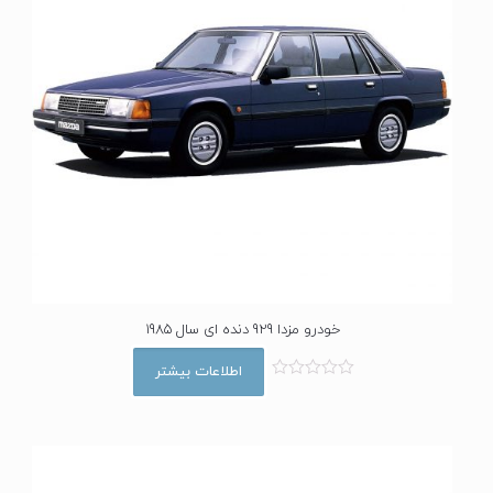
خودرو مزدا 929 دنده ای سال 1985
اطلاعات بیشتر
ا
م
ت
ی
ا
ز
0