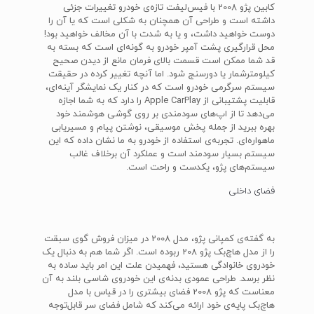
کابین پژو 2008 با فیس‌لیفت تازه‌ی خودرو تغییرات جزئی
داشته است و طراحی آن همچنان به شکلی است که یا آن را
دوست خواهید داشت، و یا به شدت با آن مخالف خواهید بود!
محل قرارگیری پشت آمپر خودرو به گونه‌ای است که بسته به
قد شما ممکن است قسمت بالای فرمان مانع از دیدن صحیح
کیلومترشمار یا دورسنج شود. اما آنچه تغییر کرده در حقیقت
سیستم سرگرمی خودرو است که در کنار یک نمایشگر آینه‌ای،
قابلیت پشتیبانی از Apple CarPlay را دارد که به شما اجازه
می‌دهد تا از اپ‌های سودمندی بر روی گوشی هوشمند خود
بهره ببرید از جمله پخش موسیقی، نوشتن پیام و مسیریابی
ماهواره‌ای. تجربه‌ی استفاده از خودرو به ما نشان داده که این
سیستم بسیار سودمند است و عملکرد آن برخلاف غالب
سیستم‌های پژو، یکدست و راحت است.
فضای داخلی
به گفته‌ی کمپانی پژو، مدل 2008 در میزان فروش گوی سبقت
را از مدل هاچ‌بک پژو 208 ربوده است. اگر شما هم به دنبال یک
خودروی خانوادگی هستید، فهمیدن علت این امر باید ساده به
نظر برسد. طراحی عمودی بدنه‌ی این خودروی شاسی بلند به آن
معناست که پژو 2008 فضای بیشتری را در قیاس با مدل
هاچ‌بک پایه‌ی خود ارائه می‌کند که شامل فضای سر قابل‌توجه