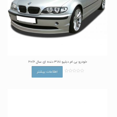
خودرو بی ام دبلیو 318i دنده ای سال 2016
اطلاعات بیشتر
ا
م
ت
ی
ا
ز
0
ا
ز
5