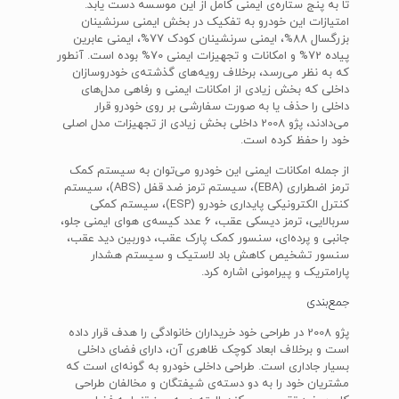
تا به پنج ستاره‌ی ایمنی کامل از این موسسه دست یابد.
امتیازات این خودرو به تفکیک در بخش ایمنی سرنشینان
بزرگسال 88%، ایمنی سرنشینان کودک 77%، ایمنی عابرین
پیاده 72% و امکانات و تجهیزات ایمنی 70% بوده است. آنطور
که به نظر می‌رسد، برخلاف رویه‌های گذشته‌ی خودروسازان
داخلی که بخش زیادی از امکانات ایمنی و رفاهی مدل‌های
داخلی را حذف یا به صورت سفارشی بر روی خودرو قرار
می‌دادند، پژو 2008 داخلی بخش زیادی از تجهیزات مدل اصلی
خود را حفظ کرده است.
از جمله امکانات ایمنی این خودرو می‌توان به سیستم کمک
ترمز اضطراری (EBA)، سیستم ترمز ضد قفل (ABS)، سیستم
کنترل الکترونیکی پایداری خودرو (ESP)، سیستم کمکی
سربالایی، ترمز دیسکی عقب، 6 عدد کیسه‌ی هوای ایمنی جلو،
جانبی و پرده‌ای، سنسور کمک پارک عقب، دوربین دید عقب،
سنسور تشخیص کاهش باد لاستیک و سیستم هشدار
پارامتریک و پیرامونی اشاره کرد.
جمع‌بندی
پژو 2008 در طراحی خود خریداران خانوادگی را هدف قرار داده
است و برخلاف ابعاد کوچک ظاهری آن، دارای فضای داخلی
بسیار جاداری است. طراحی داخلی خودرو به گونه‌ای است که
مشتریان خود را به دو دسته‌ی شیفتگان و مخالفان طراحی