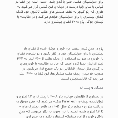
برای سرنشینان عقب، حتی با قدی بلند، است. البته این فضا در
قیاس با سایر رقبا درست در میانه‌ی این کلاس قرار می‌گیرد به
طوری که رنو کپچر به لطف صندلی‌های عقب تاشوی خود اندک
فضای بیشتری را برای سرنشینان فراهم می‌کند و در مقایسه با
نیسان جوک، پژو 2008 فضای بیشتری دارد.
پژو در مدل فیس‌لیفت این خودرو موفق شده تا فضای بار
بیشتری را برای سرنشینان خود در نظر بگیرد و در نتیجه، فضای
بار خودرو در صورت استفاده از ردیف عقب از 360 لیتر به 422
لیتر افزایش پیدا کرده است که حالا در مقایسه با خودروهای
بزرگتری مثل نیسان قشقایی در یک سطح قرار می‌گیرد. در
صورت خوابیدن ردیف عقب صندلی‌ها، این فضا به 1430 لیتر
می‌رسد که قابل‌ستایش است.
عملکرد و پیشرانه
در بسیاری از بازارهای جهانی، پژو 2008 با پیشرانه‌ی 1.2 لیتری و
فوق‌العاده بهینه‌ی PureTech عرضه می‌شود که حتی موفق به
دریافت عنوان «موتور برتر سال 2016» در بازه‌ی پیشرانه‌های 1.0
تا 1.4 لیتری شده است. با این وجود، به نظر می‌رسد که مدل
داخلی خودرو از این پیشرانه استفاده نکند و به جای آن،