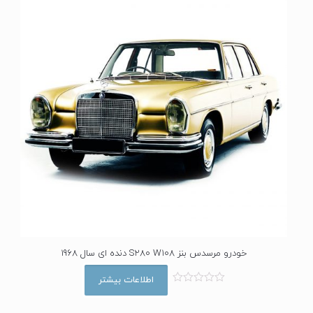
ا
ز
5
خودرو مرسدس بنز S280 W108 دنده ای سال 1968
اطلاعات بیشتر
ا
م
ت