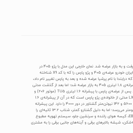
پژو پارس را باید یکی از موفق‌ترین پروژه‌های ایران‌خودرو دانست. فیس‌لیفت دل‌نشین و دل‌چسبی که روی مدل محبوب پژو 405 در سال 1379 صورت گرفت و به بازار عرضه شد. نمای خارجی این مدل با پژو 405 در
بخش‌هایی مانند چراغ‌های جلو و عقب، جلوپنجره و دماغه‌ی خودرو و نمای عقبی متفاوت است؛ اما سایر قسمت‌های پژو پارس دقیقا مشابه 405 است. ایران خودرو عرضه‌ی 405 و پژو پارس را که با کد X9 شناخته
 درابتدا با نام پرشیا عرضه شده و بعد به پارس تغییر نام داد،
الهام‌گرفته از مدل 406 شرکت پژو است. هنوز هم پژو پارس یکی از پر طرفدارترین و محبوب‌ترین خودورهای ایرانی است. پژو پارس در ابتدا با همان پیشرانه‌ی 1.8 لیتری 405 به بازار عرضه شد؛ اما بعد از گذشت مدتی
نمونه‌ای با پسوند ELX که تجهیزات ایمنی و رفاهی و سطح کیفی بالاتری داشت با پیشرانه‌ی 16 سوپاپ 1.8 لیتری سیتروئن زانتیا نیز به آن اضافه شد. پس از عرضه‌ی پارس با پیشرانه 1.6 لیتری TU5 (موتور 206) و
جعبه‌دنده اتوماتیک و همچنین پیشرانه‌ی XUM ‌که بهینه‌سازی‌شده‌ی همان نمونه‌ی 1.8 لیتری XU7 است، مدل‌ دوگانه‌سوز نیز روانه‌ی بازار شد. پارس LX مدلی از خانواده‌ی پژو پارس است که در آن از پیشرانه‌ی 1.6
لیتری پژو 206، یعنی همان کد TU5 استفاده شده است. پیشرانه‌ی 1587 سی‌سی نصب‌شده روی این مدل، توانایی تولید 108 اسب بخار قدرت در دور 5600 و 142 نیوتن‌متر گشتاور در دور 4000 را دارد. این پیشرانه
که نسبت به نمونه‌های XU7 و XUM دارای تکنولوژی پیشرفته‌تر و بازدهی بیشتر است، مصرف سوخت آن در سیکل ترکیبی به رقم 7.5 لیتر در 100 کیلومتر می‌رسد؛ اما به دلیل گشتارو کمتر، شتاب 13.2 ثانیه‌ای را
برای پارس LX به ارمغان می‌آورد. پژو پارس LX از نظر تجهیزات رفاهی و ایمنی مواردی نظیر سیستم ترمز ضدقفل ABS، توزیع الکترونیکی نیروی ترمز EBD، کیسه هوای راننده و سرنشین جلو، سیستم تهویه مطبوع
 چراغ‌های مه‌شکن، شیشه بالابرهای برقی و آینه‌های جانبی برقی را به مشتری