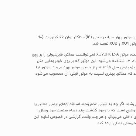
پژو پارس در سال 1379 و ابتدای عرضه‌ی خود، از موتور XU7JPK L6A استفاده می‌کرد که در واقع آن را از خودروی فرانسوی پژو 406 قرض گرفته بود. این موتور چهار سیلندر خطی (I4) حداکثر توان 66 کیلووات (90
تولید و عرضه‌ی سمند در سال 1383 باعث تغییرات زیادی در پیشرانه‌ی خودروهای ایران خودرو شد. از آنجایی که سمند بدنه‌ای به نسبت سنگین‌تر داشت، موتور XU7JPK L6A نمی‌توانست عملکرد قابل‌قبولی را بر روی
این خودرو به نمایش بگذارد. به همین خاطر، ایران خودرو ترجیح داد تا برای بدنه‌ی سنگین‌تر سمند از موتور XU7 JP / LFZ استفاده کند که در ایران با نام L3 شناخته می‌شود. این موتور که بر روی خودروهایی مثل
سیتروئن زانتیا، پژو 306، سیتروئن ZX و سیتروئن سارا (Xsara) هم استفاده می‌شد به مرور جایگزین موتور قبلی بر روی خودروهای پارس و 405 شد. پژو پارس سال 1395 هم از همین موتور بهره می‌برد. موتور 1.8
) در 6000 دور بر دقیقه و حداکثر گشتاور 153 نیوتن متر در 3000 دور بر دقیقه را تولید کند که عملکرد بهتری نسبت به موتور قبلی آن محسوب می‌شود.
‌شود. اگر چه به سبب عدم وجود استانداردهای ایمنی معتبر یا
اما واضح است که با وجود گذشت چند دهه، صنعت خودروسازی
ی داخلی می‌پردازد و هر چند وقت، گزارشی در خصوص نتایج این
روهای داخلی ارائه کند.