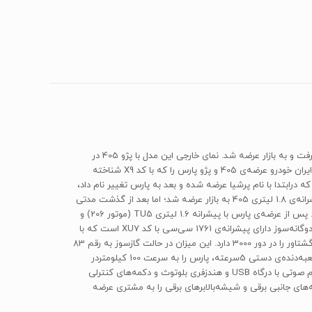
پژو پارس را باید یکی از موفق‌ترین پروژه‌های ایران‌خودرو دانست. فیس‌لیفت دل‌نشین و دل‌چسبی که روی مدل محبوب پژو 405 در سال 1379 صورت گرفت و به بازار عرضه شد. نمای خارجی این مدل با پژو 405 در
بخش‌هایی مانند چراغ‌های جلو و عقب، جلوپنجره و دماغه‌ی خودرو و نمای عقبی متفاوت است؛ اما سایر قسمت‌های پژو پارس دقیقا مشابه 405 است. ایران خودرو عرضه‌ی 405 و پژو پارس را که با کد X9 شناخته
 درابتدا با نام پرشیا عرضه شده و بعد به پارس تغییر نام داد،
الهام‌گرفته از مدل 406 شرکت پژو است. هنوز هم پژو پارس یکی از پر طرفدارترین و محبوب‌ترین خودورهای ایرانی است. پژو پارس در ابتدا با همان پیشرانه‌ی 1.8 لیتری 405 به بازار عرضه شد؛ اما بعد از گذشت مدتی
نمونه‌ای با پسوند ELX که تجهیزات ایمنی و رفاهی و سطح کیفی بالاتری داشت با پیشرانه‌ی 16 سوپاپ 1.8 لیتری سیتروئن زانتیا نیز به آن اضافه شد. پس از عرضه‌ی پارس با پیشرانه 1.6 لیتری TU5 (موتور 206) و
جعبه‌دنده اتوماتیک و همچنین پیشرانه‌ی XUM ‌که بهینه‌سازی‌شده‌ی همان نمونه‌ی 1.8 لیتری XU7 است، مدل‌ دوگانه‌سوز نیز روانه‌ی بازار شد. پارس دوگانه‌سوز دارای پیشرانه‌ی 1761 سی‌سی با کد XU7 است که با
8 سوپاپ و استاندارد آلایندگی یورو 4 بهینه‌سازی شده است. در حالت بنزینی توانایی تولید 100 اسب بخار قدرت در دور 6000 و حداکثر 153 نیوتن‌متر گشتاور را در دور 3000 دارد. این میزان در حالت گازسوز به رقم 83
اسب بخار و 126 نیوتن متر‌ می‌رسد. این پیشرانه با نسبت تراکم 9.3 می‌تواند با مصرف 9.5 لیتر در هر صد کیلومتر در مدت زمان 13.8 ثانیه به کمک جعبه‌دنده‌ی دستی 5سرعته، پارس را به سرعت 100 کیلومتردر
ساعت برساند. پژو پارس دوگانه‌سوز از نظر تجهیزات رفاهی و ایمنی مواردی نظیر سیستم ترمز ضدقفل ABS، توزیع الکترونیکی نیروی ترمز EBD، سیستم صوتی با درگاه USB و هندزفری بلوتوث و دکمه‌های کنترلی
ای جانبی برقی و شیشه‌بالابرهای برقی را به مشتری عرضه