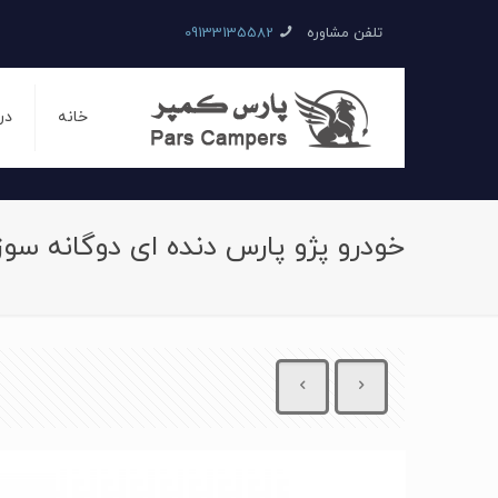
تلفن مشاوره
09133135582
خانه
در
خودرو پژو پارس دنده ای دوگانه سوز سا