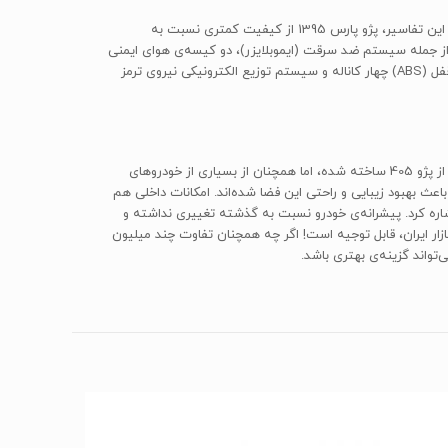
در آخرین گزارش کیفی این سازمان که در بهمن ماه 1395 عرضه شد، پژو پارس تولید ایران خودرو با دریافت یک ستاره در رتبه‌ی کیفی 11 قرار گرفت. با این تفاسیر، پژو پارس 1395 از کیفیت کمتری نسبت به
 خودروسازی عرضه شده‌اند. پژو پارس سال 1395 از تجهیزات ایمنی استانداردی از جمله سیستم ضد سرقت (ایموبلایزر)، دو کیسه‌ی هوای ایمنی
(Airbag) برای راننده و سرنشین جلو، قفل میکروسوییچی درب‌ها و سنسور ایمنی دنده عقب برخوردار است. این مدل همچنین دارای سیستم ترمز ضد قفل (ABS) چهار کاناله و سیستم توزیع الکترونیکی نیروی ترمز
پژو پارس 1395 را می‌توان در مجموع خودروی موفقی دانست که رضایت بسیاری از خریداران خود را جلب کرده است. طراحی ظاهری آن، اگر چه با الهام از پژو 405 ساخته شده، اما همچنان از بسیاری از خودروهای
عث بهبود زیبایی و راحتی این فضا شده‌اند. امکانات داخلی هم
ه کرد. پیشرانه‌ی خودرو نسبت به گذشته تغییری نداشته و
اایمن بازار ایران، قابل توجیه است! اگر چه همچنان تفاوت چند میلیون