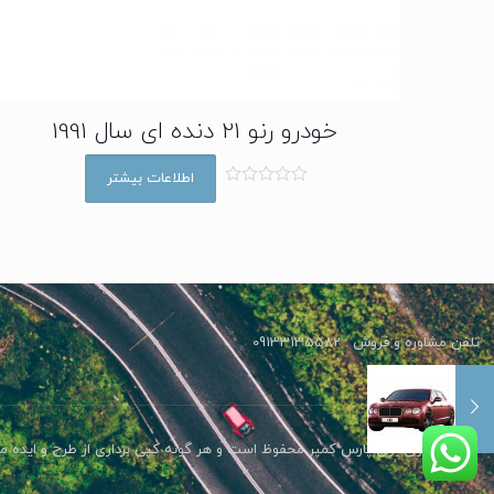
خودرو رنو 21 دنده ای سال 1991
اطلاعات بیشتر
ا
م
ت
ی
ا
ز
0
ا
ز
5
تلفن مشاوره و فروش : 09133135582
تمامی حقوق برای پارس کمپر محفوظ است و هر گونه کپی برداری از طرح و ایده مح