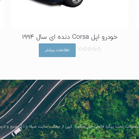
خودرو اپل Corsa دنده ای سال 1994
اطلاعات بیشتر
ا
م
ت
ی
ا
ز
0
ا
ز
5
صولات تحت پیگرد قانونی قرار میگیرد. کپی از مطالب سایت صرفا با ذکر منبع و اد