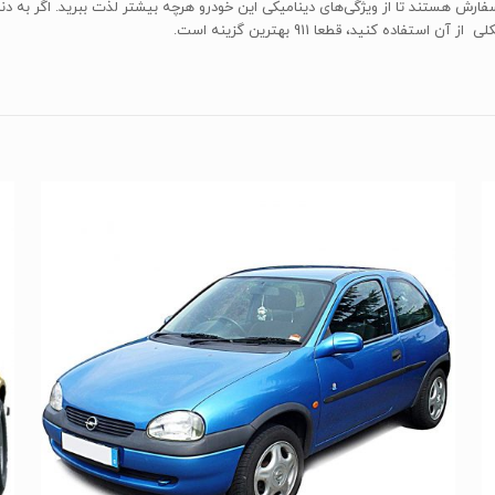
 PDCC,PTV برای این خودرو قابل سفارش هستند تا از ویژگی‌های دینامیکی این خودرو هرچه بیشتر لذت بب
ده کنید، قطعا 911 بهترین گزینه است.