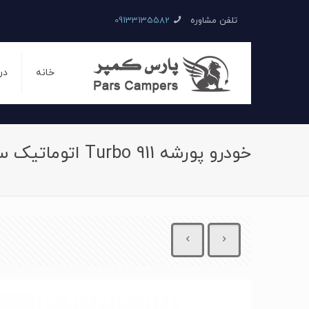
تلفن مشاوره
09133135582
خانه
در
خودرو پورشه 911 Turbo اتوماتیک سال 2016