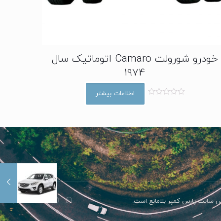
خودرو شورولت Camaro اتوماتیک سال
1974
اطلاعات بیشتر
ا
م
ت
ی
ا
ز
0
ا
ز
5
رس سایت پارس کمپر بلامانع است.