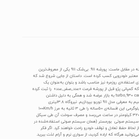
در دنیای خودرو اگر بخواهیم به افسانه‌ها اشاره‌کنیم؛ با موارد زیادی روبه‌رو خواهیم شد؛ اما اگر بخواهیم به یک افسانه‌ی زنده اشاره‌کنیم، تنها یک گزینه در مقابل ماست: پورشه 911. بی‌شک 911 یکی از معروف‌ترین
جلات معتبر خودرویی کسب کرده است. داستان از جایی شروع شد که
 استفاده‌ی روزمره نیز مناسب باشد و بتوان به‌عنوان یک
یب در سال 1963 اولین 911 متولد شد. ابتدا قرار بود نام این خودرو 901 باشد؛ اما به این خاطر که کمپانی پژو قبل از پورشه فرمت «عدد_صفر_عدد» را ثبت کرده
بود، نام این خودرو به 911 تغییر کرد. امروزه 911 نسل یک را 911 (901) نیز خطاب می‌کنند.طی سال‌های 1975 تا 1989 مدل‌های شاخصی مانند 930 turbo,930 carrera RS به بازار عرضه شد و همگی به دلیل داشتن
شباهت‌های فنی و ظاهری به نسل اول، زیرمجموعه‌ی همان نسل محسوب می‌شوند اما 911 مورد نظر ما نسل ششم این خودرو یعنی 991 است و می‌خواهیم به معرفی مدل 911 توربو بپردازیم. نیروگاه 3.8لیتری
توربوشارژ مدل Turbo911 که در قسمت عقب این خودرو قرار دارد قادر است حداکثر قدرت 540 اسب بخار و660 نیوتن متر را تولید کند و جثه‌ی 1595کیلوگرمی این افسانه‌ی 50ساله را طی 3 ثانیه به مرز 100Km/h
برساند. این مدل با گیربکس 7 دنده pdk به بازار عرضه شده است و نیروی خود را به هر 4 چرخ منتقل می‌کند. حداکثر سرعت این پیرمرد سریع هم به 320 کیلومتر در ساعت می‌رسد و مصرف سوخت آن طی سیکل
 نیز پورشه چیزی کم نگذاشته است؛ برای مثال صندلی‌های 16جهته با گرمکن و سردکن و سیستم صوتی بورمستر (همان سیستم صوتی استفاده‌شده در
 سفارش است. در بخش ترمز و پایداری، ترمزهای PCCB و سیستم کنترل و پایداری پورشه PSM خیال شما را از لحاظ حفظ تعادل و توقف خودرو راحت خواهند کرد. اگر فکر
ید به دلیل ذات اسپرت این خودرو با سواری خشک و خشنی مواجه خواهید شد، کاملا در اشتباهید؛ زیرا با سیستم تعلیق فعال پورشه یا PASM می‌توانید هرگاه که اراده کردید، از سواری نرم و آرام لذت ببرید.