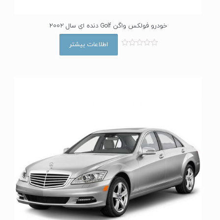
خودرو فولکس واگن Golf دنده ای سال 2002
اطلاعات بیشتر
ا
م
ت
ی
ا
ز
0
ا
ز
5