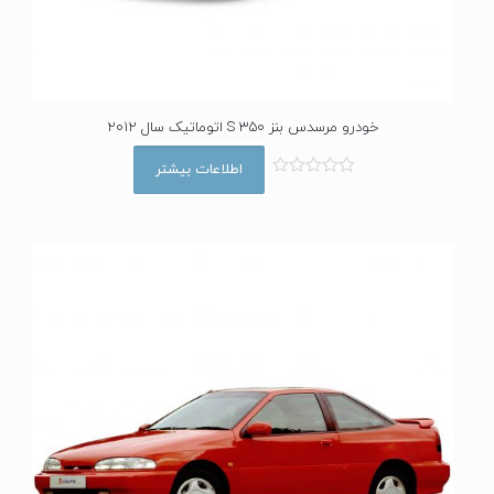
خودرو مرسدس بنز S 350 اتوماتیک سال 2012
اطلاعات بیشتر
ا
م
ت
ی
ا
ز
0
ا
ز
5