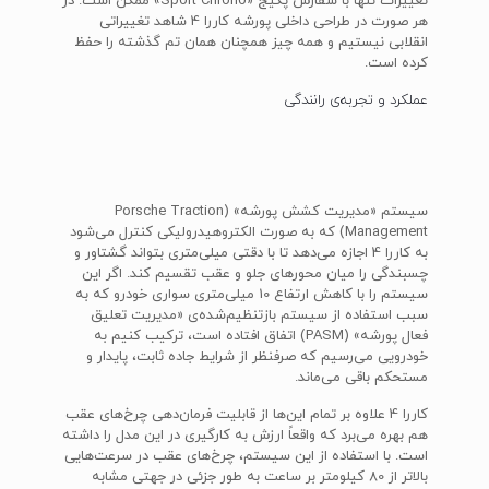
تغییرات تنها با سفارش پکیج «Sport Chrono» ممکن است. در
هر صورت در طراحی داخلی پورشه کاررا 4 شاهد تغییراتی
انقلابی نیستیم و همه چیز همچنان همان تم گذشته را حفظ
کرده است.
عملکرد و تجربه‌ی رانندگی
سیستم «مدیریت کشش پورشه» (Porsche Traction
Management) که به صورت الکتروهیدرولیکی کنترل می‌شود
به کاررا 4 اجازه می‌دهد تا با دقتی میلی‌متری بتواند گشتاور و
چسبندگی را میان محورهای جلو و عقب تقسیم کند. اگر این
سیستم را با کاهش ارتفاع 10 میلی‌متری سواری خودرو که به
سبب استفاده از سیستم بازتنظیم‌شده‌ی «مدیریت تعلیق
فعال پورشه» (PASM) اتفاق افتاده است، ترکیب کنیم به
خودرویی می‌رسیم که صرفنظر از شرایط جاده ثابت، پایدار و
مستحکم باقی می‌ماند.
کاررا 4 علاوه بر تمام این‌ها از قابلیت فرمان‌دهی چرخ‌های عقب
هم بهره می‌برد که واقعاً ارزش به کارگیری در این مدل را داشته
است. با استفاده از این سیستم، چرخ‌های عقب در سرعت‌هایی
بالاتر از 80 کیلومتر بر ساعت به طور جزئی در جهتی مشابه