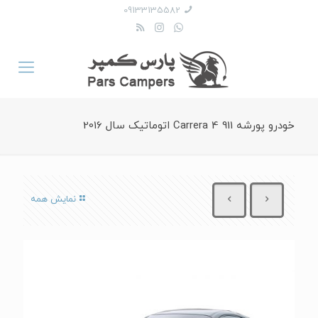
09133135582
خودرو پورشه 911 Carrera 4 اتوماتیک سال 2016
نمایش همه