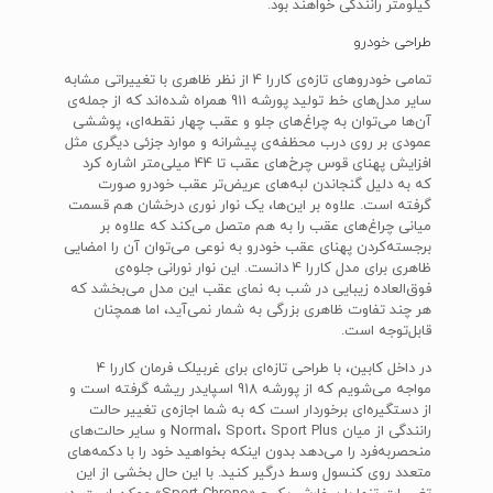
کیلومتر رانندگی خواهند بود.
طراحی خودرو
تمامی خودروهای تازه‌ی کاررا 4 از نظر ظاهری با تغییراتی مشابه
سایر مدل‌های خط تولید پورشه 911 همراه شده‌اند که از جمله‌ی
آن‌ها می‌توان به چراغ‌های جلو و عقب چهار نقطه‌ای، پوششی
عمودی بر روی درب محظفه‌ی پیشرانه و موارد جزئی دیگری مثل
افزایش پهنای قوس چرخ‌های عقب تا 44 میلی‌متر اشاره کرد
که به دلیل گنجاندن لبه‌های عریض‌تر عقب خودرو صورت
گرفته است. علاوه بر این‌ها، یک نوار نوری درخشان هم قسمت
میانی چراغ‌های عقب را به هم متصل می‌کند که علاوه بر
برجسته‌کردن پهنای عقب خودرو به نوعی می‌توان آن را امضایی
ظاهری برای مدل کاررا 4 دانست. این نوار نورانی جلوه‌ی
فوق‌العاده زیبایی در شب به نمای عقب این مدل می‌بخشد که
هر چند تفاوت ظاهری بزرگی به شمار نمی‌آید، اما همچنان
قابل‌توجه است.
در داخل کابین، با طراحی تازه‌ای برای غربیلک فرمان کاررا 4
مواجه می‌شویم که از پورشه 918 اسپایدر ریشه گرفته است و
از دستگیره‌ای برخوردار است که به شما اجازه‌ی تغییر حالت
رانندگی از میان Normal، Sport، Sport Plus و سایر حالت‌های
منحصربه‌فرد را می‌دهد بدون اینکه بخواهید خود را با دکمه‌های
متعدد روی کنسول وسط درگیر کنید. با این حال بخشی از این