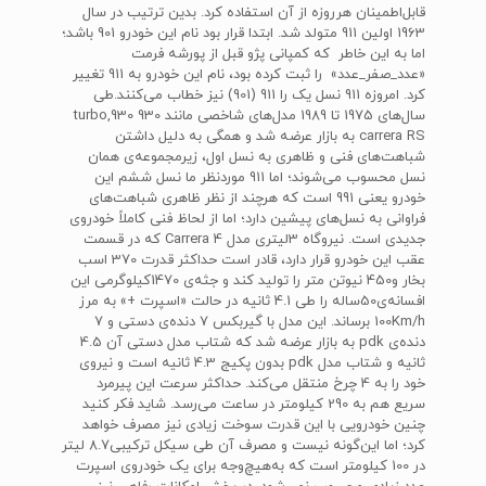
قابل‌اطمینان هرروزه از آن استفاده کرد. بدین ترتیب در سال
1963 اولین 911 متولد شد. ابتدا قرار بود نام این خودرو 901 باشد؛
اما به این خاطر که کمپانی پژو قبل از پورشه فرمت
«عدد_صفر_عدد» را ثبت کرده بود، نام این خودرو به 911 تغییر
کرد. امروزه 911 نسل یک را 911 (901) نیز خطاب می‌کنند.طی
سال‌های 1975 تا 1989 مدل‌های شاخصی مانند 930 turbo,930
carrera RS به بازار عرضه شد و همگی به دلیل داشتن
شباهت‌های فنی و ظاهری به نسل اول، زیرمجموعه‌ی همان
نسل محسوب می‌شوند؛ اما 911 موردنظر ما نسل ششم این
خودرو یعنی 991 است که هرچند از نظر ظاهری شباهت‌های
فراوانی به نسل‌های پیشین دارد؛ اما از لحاظ فنی کاملاً خودروی
جدیدی است. نیروگاه 3لیتری مدل Carrera 4 که در قسمت
عقب این خودرو قرار دارد، قادر است حداکثر قدرت 370 اسب
بخار و450 نیوتن متر را تولید کند و جثه‌ی 1470کیلوگرمی این
افسانه‌ی50ساله را طی 4.1 ثانیه در حالت «اسپرت +» به مرز
100Km/h برساند. این مدل با گیربکس 7 دنده‌ی دستی و 7
دنده‌ی pdk به بازار عرضه شد که شتاب مدل دستی آن 4.5
ثانیه و شتاب مدل pdk بدون پکیج 4.3 ثانیه است و نیروی
خود را به 4 چرخ منتقل می‌کند. حداکثر سرعت این پیرمرد
سریع هم به 290 کیلومتر در ساعت می‌رسد. شاید فکر ­کنید
چنین خودرویی با این قدرت سوخت زیادی نیز مصرف خواهد
کرد؛ اما این‌گونه نیست و مصرف آن طی سیکل ترکیبی8.7 لیتر
در 100 کیلومتر است که به‌هیچ‌وجه برای یک خودروی اسپرت