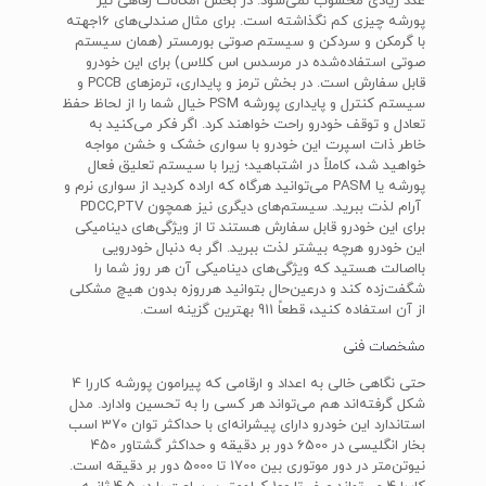
عدد زیادی محسوب نمی­‌شود. در بخش امکانات رفاهی نیز
پورشه چیزی کم نگذاشته است. برای مثال صندلی‌های 16جهته
با گرمکن و سردکن و سیستم صوتی بورمستر (همان سیستم
صوتی استفاده‌شده در مرسدس اس کلاس) برای این خودرو
قابل سفارش است. در بخش ترمز و پایداری، ترمزهای PCCB و
سیستم کنترل و پایداری پورشه PSM خیال شما را از لحاظ حفظ
تعادل و توقف خودرو راحت خواهند کرد. اگر فکر می‌کنید به
خاطر ذات اسپرت این خودرو با سواری خشک و خشن مواجه
خواهید شد، کاملاً در اشتباهید؛ زیرا با سیستم تعلیق فعال
پورشه یا PASM می‌توانید هرگاه که اراده کردید از سواری نرم و
آرام لذت ببرید. سیستم‌های دیگری نیز همچون PDCC,PTV
برای این خودرو قابل سفارش هستند تا از ویژگی‌های دینامیکی
این خودرو هرچه بیشتر لذت ببرید. اگر به دنبال خودرویی
بااصالت هستید که ویژگی‌های دینامیکی آن هر روز شما را
شگفت‌زده کند و درعین‌حال بتوانید هرروزه بدون هیچ مشکلی
از آن استفاده کنید، قطعاً 911 بهترین گزینه است.
مشخصات فنی
حتی نگاهی خالی به اعداد و ارقامی که پیرامون پورشه کاررا 4
شکل گرفته‌اند هم می‌تواند هر کسی را به تحسین وادارد. مدل
استاندارد این خودرو دارای پیشرانه‌ای با حداکثر توان 370 اسب
بخار انگلیسی در 6500 دور بر دقیقه و حداکثر گشتاور 450
نیوتن‌متر در دور موتوری بین 1700 تا 5000 دور بر دقیقه است.