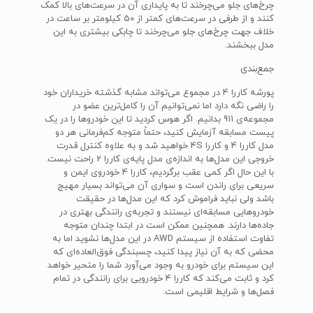
چرخ‌های جلو می‌چرخند تا به پایداری آن در سرعت‌های بالا کمک
کنند و از طرفی در سرعت‌های کمتر از 50 کیلومتر بر ساعت در
خلاف جهت چرخ‌های جلو می‌چرخند تا چابکی بیشتری به این
مدل ببخشند.
جمع‌بندی
پورشه کاررا 4 در مجموع می‌تواند مشابه گذشته خریداران خود
را راضی نگه دارد اما نمی‌توانیم آن را کامل‌ترین عضو در
مجموعه‌ی 911 بدانیم. اگر هوس کردید تا این خودروها را در یک
پیست مسابقه آزمایش کنید، حتماً متوجه کم‌فرمانی هر دو
مدل کاررا 4 و کاررا 4S خواهید شد و به علاوه کنترل قدرت
خروجی این مدل‌ها به اندازه‌ی مدل پایه‌ی کاررا 2 راحت نیست.
با این حال اگر کمی عقب برگردیم، کاررا 4 خودروی ایمن و
سریعی برای راندن است و سواری آن می‌تواند بسیار مهیج
باشد ولی نباید فراموش کرد که این مدل‌ها در حقیقت
خودروهایی مسابقه‌ای نیستند و تجربه‌ی رانندگی بهتری در
جاده‌ها دارند. همچنین ممکن است در ابتدا چندان متوجه
تفاوت استفاده از سیستم AWD در این مدل‌ها نشوید اما به
محضی که به آن نیاز پیدا کنید، چسبندگی فوق‌العاده‌ای که
این سیستم برای خودرو به وجود می‌آورد شما را متحیر خواهد
کرد و ثابت می‌کند که کاررا 4 خودرویی برای رانندگی در تمام
فصل‌ها و شرایط اقلیمی است.