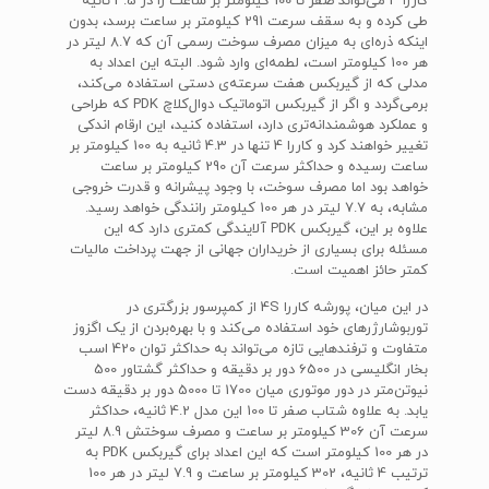
کاررا 4 می‌تواند صفر تا 100 کیلومتر بر ساعت را در 4.5 ثانیه
طی کرده و به سقف سرعت 291 کیلومتر بر ساعت برسد، بدون
اینکه ذره‌ای به میزان مصرف سوخت رسمی آن که 8.7 لیتر در
هر 100 کیلومتر است، لطمه‌ای وارد شود. البته این اعداد به
مدلی که از گیربکس هفت سرعته‌ی دستی استفاده می‌کند،
برمی‌گردد و اگر از گیربکس اتوماتیک دوال‌کلاچ PDK که طراحی
و عملکرد هوشمندانه‌تری دارد، استفاده کنید، این ارقام اندکی
تغییر خواهند کرد و کاررا 4 تنها در 4.3 ثانیه به 100 کیلومتر بر
ساعت رسیده و حداکثر سرعت آن 290 کیلومتر بر ساعت
خواهد بود اما مصرف سوخت، با وجود پیشرانه و قدرت خروجی
مشابه، به 7.7 لیتر در هر 100 کیلومتر رانندگی خواهد رسید.
علاوه بر این، گیربکس PDK آلایندگی کمتری دارد که این
مسئله برای بسیاری از خریداران جهانی از جهت پرداخت مالیات
کمتر حائز اهمیت است.
در این میان، پورشه کاررا 4S از کمپرسور بزرگتری در
توربوشارژرهای خود استفاده می‌کند و با بهره‌بردن از یک اگزوز
متفاوت و ترفندهایی تازه می‌تواند به حداکثر توان 420 اسب
بخار انگلیسی در 6500 دور بر دقیقه و حداکثر گشتاور 500
نیوتن‌متر در دور موتوری میان 1700 تا 5000 دور بر دقیقه دست
یابد. به علاوه شتاب صفر تا 100 این مدل 4.2 ثانیه، حداکثر
سرعت آن 306 کیلومتر بر ساعت و مصرف سوختش 8.9 لیتر
در هر 100 کیلومتر است که این اعداد برای گیربکس PDK به
ترتیب 4 ثانیه، 302 کیلومتر بر ساعت و 7.9 لیتر در هر 100