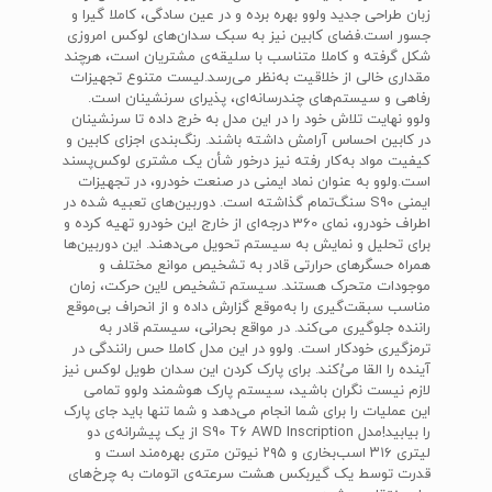
زبان طراحی جدید ولوو بهره برده و در عین سادگی، کاملا گیرا و
جسور است.فضای کابین نیز به سبک سدان‌های لوکس امروزی
شکل گرفته و کاملا متناسب با سلیقه‌ی مشتریان است، هرچند
مقداری خالی از خلاقیت به‌نظر می‌رسد.لیست متنوع تجهیزات
رفاهی و سیستم‌های چندرسانه‌ای، پذیرای سرنشینان است.
ولوو نهایت تلاش خود را در این مدل به خرج داده تا سرنشینان
در کابین احساس آرامش داشته باشند. رنگ‌بندی اجزای کابین و
کیفیت مواد به‌کار رفته نیز درخور شأن یک مشتری لوکس‌‌پسند
است.ولوو به عنوان نماد ایمنی در صنعت خودرو، در تجهیزات
ایمنی‌ S90‌ سنگ‌تمام گذاشته است. دوربین‌های تعبیه شده در
اطراف خودرو، نمای 360 درجه‌ای از خارج این خودرو تهیه کرده و
برای تحلیل‌ و نمایش به سیستم تحویل می‌دهند. این دوربین‌ها
همراه حسگرهای حرارتی قادر به تشخیص موانع مختلف و
موجودات متحرک هستند. سیستم تشخیص لاین حرکت، زمان
مناسب سبقت‌گیری را به‌موقع گزارش داده و از انحراف بی‌موقع
راننده جلوگیری می‌کند. در مواقع بحرانی، سیستم قادر به
ترمزگیری خودکار است. ولوو در این مدل کاملا حس رانندگی در
آینده را القا می‌ُکند. برای پارک کردن این سدان طویل لوکس نیز
لازم نیست نگران باشید، سیستم پارک هوشمند ولوو تمامی
این عملیات را برای شما انجام می‌دهد و شما تنها باید جای پارک
را بیابید!مدل‌ S90 T6 AWD Inscription ‌از یک پیشرانه‌ی دو
لیتری ۳۱۶ اسب‌بخاری و ۲۹۵ نیوتن متری بهره‌مند است و
قدرت توسط یک گیربکس هشت سرعته‌ی اتومات به چرخ‌های