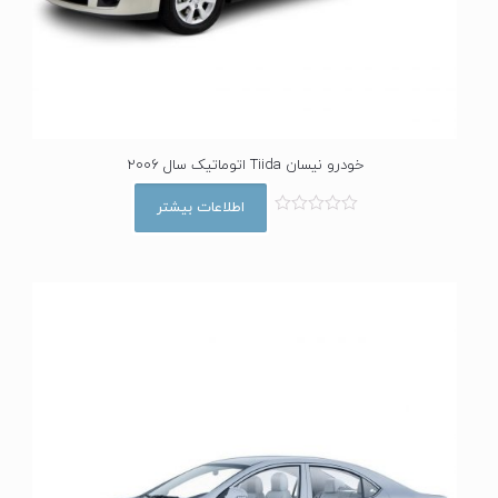
خودرو نیسان Tiida اتوماتیک سال 2006
اطلاعات بیشتر
ا
م
ت
ی
ا
ز
0
ا
ز
5