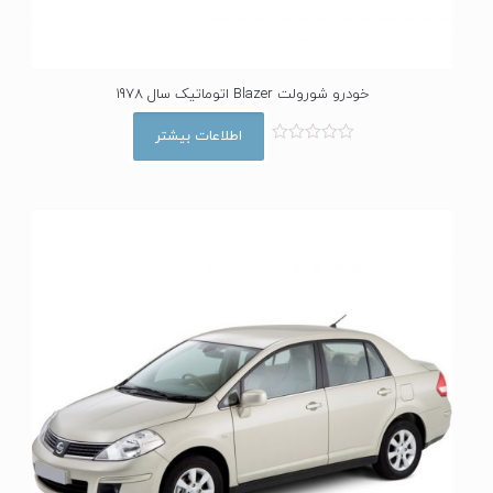
خودرو شورولت Blazer اتوماتیک سال 1978
اطلاعات بیشتر
ا
م
ت
ی
ا
ز
0
ا
ز
5