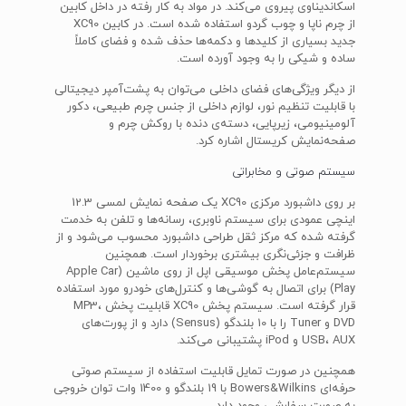
اسکاندیناوی پیروی می‌کند. در مواد به کار رفته در داخل کابین
از چرم ناپا و چوب گردو استفاده شده است. در کابین XC90
جدید بسیاری از کلیدها و دکمه‌ها حذف شده و فضای کاملاً
ساده و شیکی را به وجود آورده است.
از دیگر ویژگی‌های فضای داخلی می‌توان به پشت‌آمپر دیجیتالی
با قابلیت تنظیم نور، لوازم داخلی از جنس چرم طبیعی، دکور
آلومینیومی، زیرپایی، دسته‌ی دنده با روکش چرم و
صفحه‌نمایش کریستال اشاره کرد.
سیستم صوتی و مخابراتی
بر روی داشبورد مرکزی XC90 یک صفحه نمایش لمسی 12.3
اینچی عمودی برای سیستم ناوبری، رسانه‌ها و تلفن به خدمت
گرفته شده که مرکز ثقل طراحی داشبورد محسوب می‌شود و از
ظرافت و جزئی‌نگری بیشتری برخوردار است. همچنین
سیستم‌عامل پخش موسیقی اپل از روی ماشین (Apple Car
Play) برای اتصال به گوشی‌ها و کنترل‌های خودرو مورد استفاده
قرار گرفته است. سیستم پخش XC90 قابلیت پخش MP3،
DVD و Tuner را با 10 بلندگو (Sensus) دارد و از پورت‌های
USB، AUX و iPod پشتیبانی می‌کند.
همچنین در صورت تمایل قابلیت استفاده از سیستم صوتی
حرفه‌ای Bowers&Wilkins با 19 بلندگو و 1400 وات توان خروجی