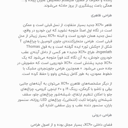
راننده و انحراف از مسیر، سیستم تشخیص عابران پیاده و…
همگی باعث پیشگیری از بروز حادثه می‌شوند.
طراحی ظاهری
ظاهر XC90 جدید بسیار متفاوت از نسل قبلی است و ممکن
است در نگاه اول اصلاً متوجه نشوید که این خودرو در واقع،
نسل جدید همان خودرو است و البته XC90 بسیار زیباتر از مدل
قبلی است. طراحی متمایز‌کننده‌ی جلوی اتومبیل با چراغ‌های T
شکل از «چکش ثور» ایده گرفته است و به قول Thomas
Ingenlath، طراح XC90 جدید:« هر کسی از داخل آینه‌ی عقب
خودروی خودش، به آن نگاه کند فوراً متوجه می‌شود که یک
XC90 جدید پشتش است. XC90 خودرویی است که حضورش در
جاده حس می‌شود. » همچنین طراحی جلوپنجره‌ی مشبک با
خطوط عمودی، به طور کامل ریشه‌ی ولوو را حفظ کرده است.
از دیگر مشخصه‌های ظاهری XC90 می‌توان به آینه‌های جانبی
برقی و تاشو با گرمکن، رینگ 19 و 20 اینچی کرومی، چراغ‌های
جلو با امکان تنظیم ارتفاع، شیشه‌شور چراغ‌های جلو، سقف
شیشه‌ای پانوراما ثابت (انتخابی)، چراغ‌های LED روزانه، سنسور
باران، سنسور دنده عقب و ریل سقفی اشاره کرد.
طراحی درونی
فضای داخلی XC90، بسیار مجلل بوده و از اصول طراحی