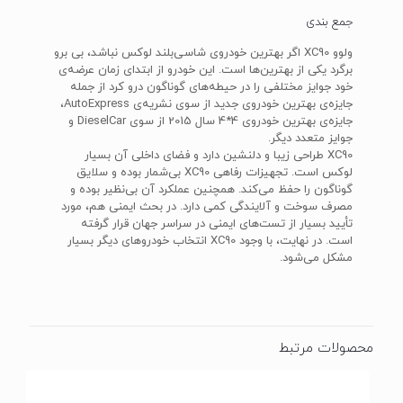
جمع بندی
ولوو XC90 اگر بهترین خودروی شاسی‌بلند لوکس نباشد، بی برو
برگرد یکی از بهترین‌ها است. این خودرو از ابتدای زمان عرضه‌ی
خود جوایز مختلفی را در حیطه‌های گوناگون درو کرد از جمله
جایزه‌ی بهترین خودروی جدید از سوی نشریه‌ی AutoExpress،
جایزه‌ی بهترین خودروی 4*4 سال 2015 از سوی DieselCar و
جوایز متعدد دیگر.
XC90 طراحی زیبا و دلنشین دارد و فضای داخلی آن بسیار
لوکس است. تجهیزات رفاهی XC90 بی‌شمار بوده و سلایق
گوناگون را حفظ می‌کند. همچنین عملکرد آن بی‌نظیر بوده و
مصرف سوخت و آلایندگی کمی دارد. در بحث ایمنی هم، مورد
تأیید بسیار از تست‌های ایمنی در سراسر جهان قرار گرفته
است. در نهایت، با وجود XC90 انتخاب خودروهای دیگر بسیار
مشکل می‌شود.
محصولات مرتبط