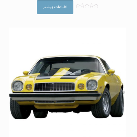
اطلاعات بیشتر
ا
م
ت
ی
ا
ز
0
ا
ز
5