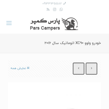
09133135582
خودرو ولوو XC90 اتوماتیک سال 2016
نمایش همه