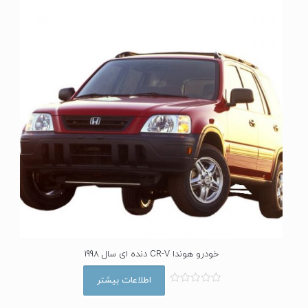
خودرو هوندا CR-V دنده ای سال 1998
اطلاعات بیشتر
ا
م