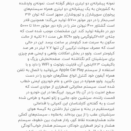
نمونه پیشرانه‌ی دو لیتری در‌نظر گرفته است. نمونه‌ی وارد‌شده
به کشورمان به یک پیشرانه‌ی دو لیتری همراه سیستم‌های
پر‌خوران سوپرشارژر و توربوشارژر مجهز است که توان 316
اسب‌بخار را در دور موتور 5700 تولید می‌کند؛ همچنین قادر
است گشتاور 400 نیوتن متر را در بازه دور موتور 1800 تا 5000
دور در دقیقه تولید کند. این مشخصات موجب شده است که
جثه‌ی 2082کیلوگرمی ولوو‌ XC90‌ طی مدت 6.1 ثانیه از حالت
سکون به سرعت صد کیلومتر بر ساعت برسد. این در حالی‌
است که مصرف سوخت ترکیبی آن تنها 7.7 لیتر در هر صد
کیلومتر است. ولوو در بخش امکانات رفاهی و ایمنی هم چیزی
برای سرنشینان کم نگذاشته است. صفحه‌نمایش بزرگ و
باکیفیت 12.3‌اینچی آن، قابلیت بلوتوث و‌ WIFI‌ را دارد و با
استفاده از سیستم‌ Apple Car Play ‌می‌توانید با اتصال به تلفن
همراه آیفون خود کنترل انواع عملگر‌های خودرو را در دست
بگیرید. ولوو همواره در بین خاص و عام خودروی ایمنی خطاب
شده است. سیستم مخابراتی اضطراری از مواردی است که
سطح امنیت را در آن بالا می‌برد. ایربگ‌ها در این خودرو در
قمست راننده، سرنشین جلو، جانبی و زانو تعبیه و طراحی شده
است و به گفته‌ی کارشناسان این کمپانی با اقداماتی
غیر‌مستقیم در بدنه و ستون نیاز داشتن به کیسه هوای
سرنشینان عقب را از بین برده‌اند. به‌علاوه ، سیستم‌های کمکی
مانند هشدار‌دهنده نقاط کور، رادار هدایت بین خطوط، سیستم
هشدار و ترمز اضطراری خودکار، سیستم هشدار خواب‌آلودگی