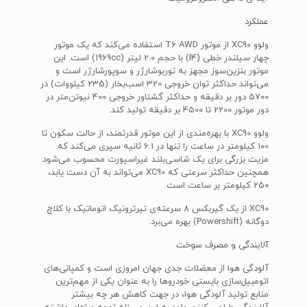
عملکرد
ولوو XC90 از موتور T6 AWD استفاده می‌کند که یک موتور
چهار سیلندر خطی (I4) با حجم 2.0 لیتر (1969cc) است. این
موتور بنزین‌سوز مجهز به توربوشارژر و سوپورشارژر است و
می‌تواند حداکثر توان خروجی 320 اسب‌بخار (235 کیلووات) در
5700 دور بر دقیقه و حداکثر گشتاور خروجی 400 نیوتن‌متر در
دور موتور 2200 تا 4500 بر دقیقه تولید کند.
ولوو XC90 با بهره‌مندی از این موتور قدرتمند، از حالت سکون تا
100 کیلومتر در ساعت را تنها در 6.1 ثانیه سپری می‌کند که
مزیت بزرگی برای یک شاسی‌بلند غیراسپورت محسوب می‌شود.
همچنین حداکثر سرعتی که XC90 می‌تواند به آن دست یابد،
250 کیلومتر بر ساعت است.
XC90 از یک گیربکس 8 سرعته‌ی تیرترونیک اتوماتیک با کلاچ
دوگانه (Powershift) بهره می‌برد.
آلایندگی و مصرف سوخت
آلودگی هوا از معضلات جدی جهان امروزی است و کمپانی‌های
اتومبیل‌سازی بایستی خودروها را به عنوان یکی از مهم‌ترین
منابع تولید آلودگی هوا، در جهت کاهش هر چه بیشتر