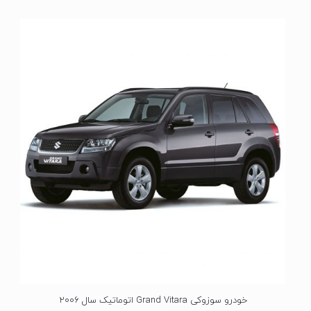
ت
ی
ا
ز
0
ا
ز
5
خودرو سوزوکی Grand Vitara اتوماتیک سال 2006