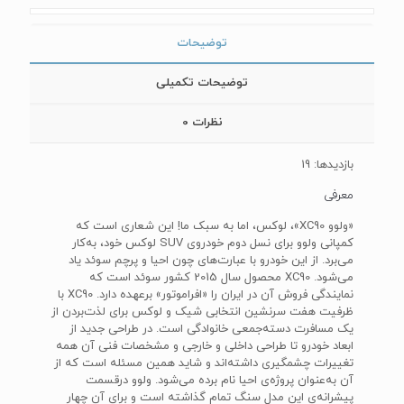
توضیحات
توضیحات تکمیلی
نظرات
0
بازدیدها: 19
معرفی
«ولوو ‌XC90»، لوکس، اما به سبک ما! این شعاری است که
کمپانی ولوو برای نسل دوم خودروی‌ SUV‌ لوکس خود، به‌کار
می‌برد. از این خودرو با عبارت‌های چون احیا و پرچم سوئد یاد
می‌شود. XC90‌ محصول سال 2015 کشور سوئد است که
نمایندگی فروش آن در ایران را «افراموتور» برعهده دارد. ‌XC90‌ با
ظرفیت هفت سرنشین انتخابی شیک و لوکس برای لذت‌بردن از
یک مسافرت دسته‌جمعی خانوادگی است. در طراحی جدید از
ابعاد خودرو تا طراحی داخلی و خارجی و مشخصات فنی آن همه
تغییرات چشمگیری داشته‌اند و شاید همین مسئله است که از
آن به‌عنوان پروژه‌ی احیا نام برده می‌شود. ولوو درقسمت
پیشرانه‌ی این مدل سنگ تمام گذاشته است و برای آن چهار