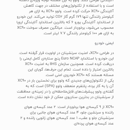
آلایندگی طراحی کنند. ولوو به این مسئله توجه ویژه‌ای داشته
است و با استفاده از تکنولوژی‌های مختلف در جهت کاهش
آلایندگی XC90 حرکت کرده است. ولوو XC90 به ازای هر
کیلومتر رانندگی تنها 179 گرم گاز CO2 تولید می‌کند. این خودرو
از استاندارد آلایندگی یورو 6 که بالاترین استاندارد آلایندگی اروپا
محسوب می‌شود، برخوردار است. میانگین مصرف سوخت XC90
به ازای هر 100 کیلومتر رانندگی 7.7 لیتر است.
ایمنی خودرو
در طراحی XC90، امنیت سرنشینان در اولویت قرار گرفته است.
این خودرو با استاندارد Euro NCAP پنج ستاره‌ی کامل ایمنی را
دریافت کرده است. همچنین سازمان IIHS به امنیت XC90
بالاترین امتیاز را داده است. تمام این حرف‌ها، گویای این
مسئله هستند که XC90 خودروی امنی است.
یکی از تکنولوژی‌های جدیدی که ولوو برای نخستین بار در XC90
آن را به کار برده، پلتفرم منعطف ولوو (SPA) است که به
گفته‌ی ولوو پیشرفت‌های قابل‌ملاحظه‌ای را در زمینه‌ی محافظت
از سرنشینان در بدترین سناریوی ممکن از خود نشان داده است.
XC90 از 9 کیسه‌ی هوا برخوردار است: 2 عدد کیسه‌ی هوای
راننده و سرنشین جلو، 4 عدد کیسه‌ی هوای جانبی برای
سرنشینان جلو و عقب، 1 عدد کیسه‌ی هوای زانویی راننده و 2
عدد کیسه‌ی هوای پرده‌ای.