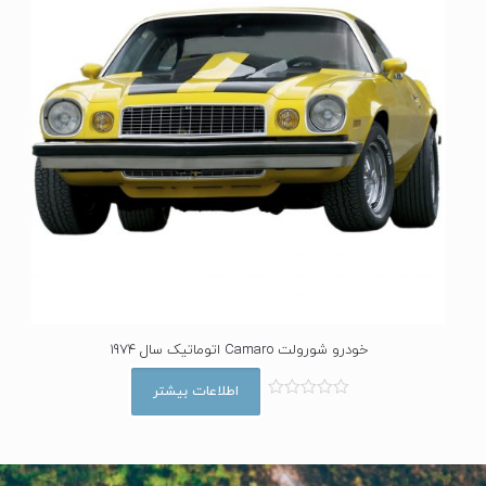
خودرو شورولت Camaro اتوماتیک سال 1974
اطلاعات بیشتر
ا
م
ت
ی
ا
ز