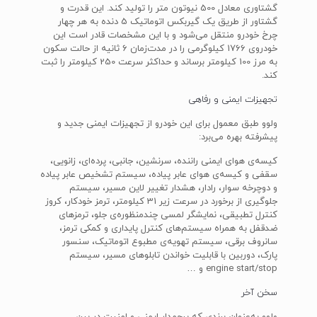
گشتاوری معادل 500 نیوتون متر را تولید کند. این قدرت و
گشتاور از طریق یک گیربکس اتوماتیک 5 دنده به هر چهار
چرخ خودرو منتقل می‌شود و با این مشخصات قادر است این
خودروی 1766 کیلوگرمی را در مدت‌زمان 6 ثانیه از حالت سکون
به مرز 100 کیلومتر برساند و حداکثر سرعت 250 کیلومتر را ثبت
کند.
تجهیزات ایمنی و رفاهی
ولوو طبق معمول برای این خودرو از تجهیزات ایمنی جدید و
پیشرفته بهره می‌برد:
کیسه‌ی هوای ایمنی راننده، سرنشین، جانبی، پرده‌ای، زانویی،
سقفی و کیسه‌ی هوای عابر پیاده، سیستم تشخیص عابر پیاده
و دوچرخه سوار، رادار، هشدار تغییر لاین مسیر، سیستم
جلوگیری از برخورد در سرعت زیر 31 کیلومتر، ترمز خودکار، کروز
کنترل تطبیقی، نمایشگر لمسی چندمنظوره‌ی جلو، ترمزهای
ضدقفل به همراه سیستم‌های کنترل پایداری و کمکی ترمز،
سانروف برقی، سیستم تهویه‌ی مطبوع اتوماتیک، سنسور
پارک، دوربین با قابلیت خواندن تابلوهای مسیر، سیستم
engine start/stop و …
سخن آخر