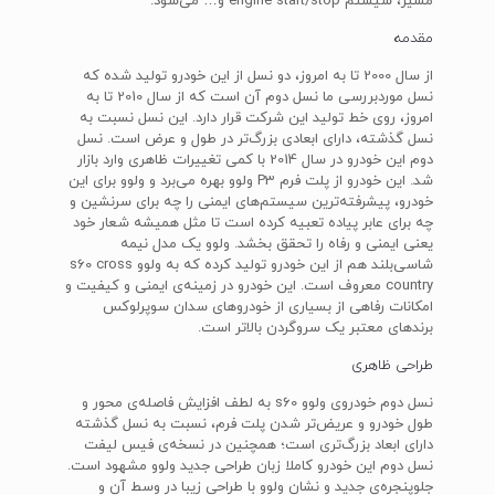
مسیر، سیستم engine start/stop و… می‌شود.
مقدمه
از سال 2000 تا به امروز، دو نسل از این خودرو تولید شده که
نسل موردبررسی ما نسل دوم آن است که از سال 2010 تا به
امروز، روی خط تولید این شرکت قرار دارد. این نسل نسبت به
نسل گذشته، دارای ابعادی بزرگ‌تر در طول و عرض است. نسل
دوم این خودرو در سال 2014 با کمی تغییرات ظاهری وارد بازار
شد. این خودرو از پلت فرم P3 ولوو بهره می‌برد و ولوو برای این
خودرو، پیشرفته‌ترین سیستم‌های ایمنی را چه برای سرنشین و
چه برای عابر پیاده تعبیه کرده است تا مثل همیشه شعار خود
یعنی ایمنی و رفاه را تحقق بخشد. ولوو یک مدل نیمه
شاسی‌بلند هم از این خودرو تولید کرده که به ولوو s60 cross
country معروف است. این خودرو در زمینه‌ی ایمنی و کیفیت و
امکانات رفاهی از بسیاری از خودروهای سدان سوپرلوکس
برندهای معتبر یک سروگردن بالاتر است.
طراحی ظاهری
نسل دوم خودروی ولوو s60 به لطف افزایش فاصله‌ی محور و
طول خودرو و عریض‌تر شدن پلت فرم، نسبت به نسل گذشته
دارای ابعاد بزرگ‌تری است؛ همچنین در نسخه‌ی فیس لیفت
نسل دوم این خودرو کاملا زبان طراحی جدید ولوو مشهود است.
جلوپنجره‌ی جدید و نشان ولوو با طراحی زیبا در وسط آن و