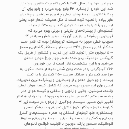
دوم این خودرو در سال 2014 با کمی تغییرات ظاهری وارد بازار
شد. این خودرو از پلتفرم‌ P3‌ ولوو بهره می‌برد و ولوو برای آن
پیشرفته‌ترین سیستم‌های ایمنی چه برای سرنشین و چه برای
عابر پیاده را تعبیه کرده است تا مثل همیشه شعار خود، یعنی
ایمنی و رفاه را به حقیقت تبدیل کند. ولوو‌ S60‌ از طیف
گسترده‌ای از پیشرانه‌های بنزینی و دیزلی بهره می‌برد که
قوی‌ترین پیشرانه‌ی بنزینی آن یک موتور شش سیلندر 24
سوپاپ خطی مجهز به سیستم توربوشارژ بوده که قادر است
حداکثر قدرتی معادل 346 اسب‌بخار و حداکثر گشتاوری معادل
500 نیوتون متر را تولید کند. این قدرت و گشتاور از طریق یک
گیربکس اتوماتیک پنج دنده به هر چهار چرخ خودرو منتقل
می‌شود و با این مشخصات قادر است تا این خودروی
1766‌کیلوگرمی را در مدت زمان شش ثانیه از حالت سکون به
مرز صد کیلومتر و حداکثر سرعت 250 کیلومتر را به ثبت
برساند. ولوو طبق معمول از جدیدترین و پیشرفته‌ترین تجهیزات
ایمنی برای این خودرو بهره می‌برد که شامل: کیسه هوای ایمنی
راننده‌، سرنشین، جانبی و زانویی و سقفی و کیسه هوای عابر
پیاده‌، سیستم تشخیص عابر پیاده و دوچرخه‌سوار، رادار، هشدار
تغییر لاین مسیر، سیستم جلوگیری از برخورد در سرعت زیر 31
کیلومتر، ترمز خودکار، کروز کنترل تطبیقی، نمایشگر لمسی
چند‌منظوره جلو، ترمزهای ضد‌قفل به همراه سیستم‌های کنترل
پایداری و کمکی ترمز، سانروف برقی، سیستم تهویه‌ی مطبوع
اتوماتیک، سنسور پارک، دوربین با قابلیت خواندن تابلوهای