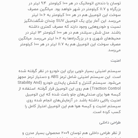
توسان با دنده‌ی اتوماتیک در هر 100 کیلومتر 9.4 لیتر در
بزرگراه و 11.7 کیلومتر در شهر خواهد بود. میانگین مصرف
سوخت این اتومبیل هم در هر 100 کیلومتر به 10.6 لیتر
می‌رسد. این آمار برای یک اتومبیل SUV‌ چندان شگفت‌انگیز
نسیت و خودروهایی وجود دارند که مصرف کمتری داشته
باشند. مدل شش سیلندر هم در هر 100 کیلومتر 13 لیتر در
محیط‌های شهری و در بزرگ‌راه‌ها به 10.2 لیتر می‌رسد. میانگین
مصرف سوخت این اتومبیل هم به 11.7 لیتر در هر 100 کیلومتر
می‌رسد.
امنیت
سیستم امنیتی بسیار خوبی برای این خودرو در نظر گرفته شده
است. این سیستم امنیتی شامل ترمز ABS و دستیار ترمز مجهز
می‌شود. سیستم کنترل و کشش پایداری خودرو (Stability And
Traction Control) هم روی این اتومبیل قرار گرفته. استفاده از
کیسه‌ هوا برای صندلی‌های جلو باعث شده که این اتومبیل
امنیت بالایی داشته باشد. در آزمایش‌های انجام شده روی
سیستم امنیت و کیسه‌ هوا هم این اتومبیل امتیاز کامل را
کسب کرده است.
طراحی داخلی
از نظر طراحی داخلی هم توسان 2009 محصولی بسیار مدرن و