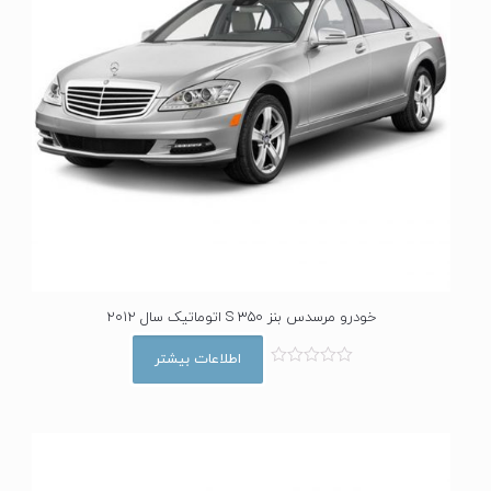
خودرو مرسدس بنز S 350 اتوماتیک سال 2012
اطلاعات بیشتر
ا
م
ت
ی
ا
ز
0
ا