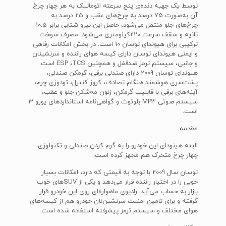
توسط یک جهبه دنده‌ی پنج سرعته اتوماتیک به هر چهار چرخ
آن به‌صورت 75 درصد به چرخ‌های عقب و 25 درصد به
چرخ‌های جلو منتقل می‌شود، حاصل این نیرو شتابی برابر 10.5
ثانیه و سقف سرعت 220‌کیلومتری می‌شود. مصرف سوخت
ترکیبی برای هیوندای توسان 10 است. در بخش امکانات رفاهی
و ایمنی هیوندای توسان دارای کیسه هوای راننده و سرنشینان
و جانبی‌، سیستم ترمز ضد‌قفل و همچنین‌ ESP‌ ،‌TCS است.
هیوندای توسان 2009 دارای صندلی برقی، گرمکن صندلی،
پشت‌سری هوشمند هنگام تصادف، کروز کنترل، تودوزی چرم،
آینه‌های برقی با قابلیت گرمکن، زنون مه‌شکن جلو و عقب،
سیستم صوتی‌ MP3‌ بلوتوث و گواهی‌نامه استانداردهای یورو 3
است.
مقدمه
البته هینودای این خودرو را به گرم کردن صندلی و تکنولوژی
چهار چرخ متحرک هم مجهز کرده است.
توسان سال 2009 با توجه به قیمتی که دارد، امکانات بسیار
خوبی را در اختیار راننده قرار می‌دهد و یکی از SUVهای خوب
بازار به حساب می‌آید. رادیوی ماهواره‌ای روی این خودرو قرار
گرفته و برای تامین امنیت سرنشین‌نان خودرو هم از کیسه‌های
هوای مختلف و سیستم ترمز پیشرفته استفاده شده است.