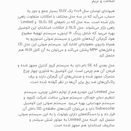
امکانات و تریم
هیوندای توسان سال 2009 یک SUV بسیار جمع و جور به
حساب می‌آید که در سه مدل مختلف با امکانات متفاوت راهی
بازار شده است. سه مدل که در نام‌های GLS، SE و Limited
راهی بازار می‌شوند. مدل GLS از امکانات استاندارد این اتومبیل
بهره می‌برد که شامل رینگ 16 اینچی، سیستم تهویه مطبوع
هوا، گرم‌کن آینه‌های خارجی و سیستم صوتی استوریو به
همراه رادیوی ماهواره‌ای اشاره کرد. سیستم صوتی این مدل CD
و فایل‌های MP3 پخش می‌کند و می‌توان به آن کابل AUX هم
متصل کرد.
مدل بعدی که SE نام دارد به سیستم کروز کنترل مجهز شده و
فرمان آن هم چرمی است. این اتومبیل به فناوری چهار چرخ
متحرک مجهز شده و صندلی‌های آن گرم‌کن دارند و برف
پاک‌کن‌های ضد یخ برای آن‌ها در نظر گرفته شده است.
مدل Limited این خودرو هم از لوازم داخلی چرمی، سیستم
تنظیم دمای خودکار، سیستم صوتی ساخت شرکت کنوود و
سیستم جهت‌یابی بهره می‌برد. سیستم صوتی این اتومبیل
Subwoofer دارد و می‌توان کارت‌های حافظه‌ی SD داخل آن
قرار داد و یا دستگاه‌های دارای بلوتوث را به این سیستم صوتی
متصل کرد. البته مدل Limited به موتور شش سیلندر و
سانروف استاندارد هم مجهز شده است.