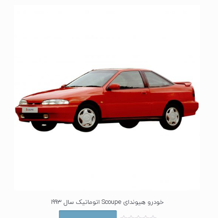
ی
ا
ز
0
ا
ز
5
خودرو هیوندای Scoupe اتوماتیک سال 1993