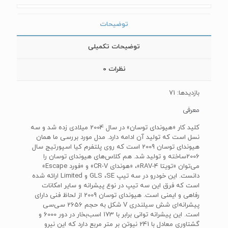
توضیحات
توضیحات تکمیلی
نظرات
0
بازدیدها: 71
معرفی
کلید کار «هیوندای توسان» در سال 2004 میلادی زده شد و سه
نسل است که تولید آن ادامه دارد. مدل مورد بررسی ما همان
هیوندای توسان 2009 است که روی پلتفرم کیا اسپورتیج سال
2006ساخته و تولید شد. هم کلاس‌های هیوندای توسان را
می‌توان «تویتا RAV-4»، «هوندای CR-V» و «فورد‌ Escape‌»
دانست. این خودرو در سه تیپ‌ GLS ،‌SE و Limited ارائه شده
است که فرق این سه تیپ در نوع پیشرانه و سایر امکانات
رفاهی و ایمنی است. هیوندای توسان 2009 از لحاظ فنی دارای
پیشرانه‌ای شش سیلندری V‌ شکل به حجم 2656 سی‌سی
است. این پیشرانه توانی برابر با 173 اسب‌بخار در دور 6000 و
گشتاوری معادل با 241 نیوتن بر متر مربع دارد که این نیرو