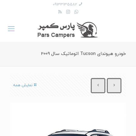
09133135582
خودرو هیوندای Tucson اتوماتیک سال 2009
نمایش همه