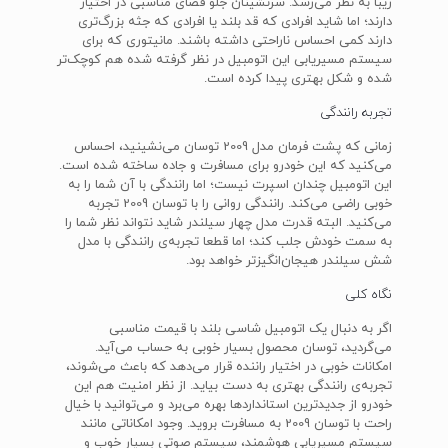
زیبا به نظر می‌رسد. سرنشینان جلو فضای مناسبی در اختیار
دارند؛ اما شاید افرادی که قد بلند یا افرادی که جثه بزرگ‌تری
دارند کمی احساس ناراحتی داشته باشند. مانیتوری که برای
سیستم مسیریابی این اتومبیل در نظر گرفته شده هم کوچک‌تر
شده و شکل بهتری پیدا کرده است.
تجربه رانندگی
زمانی که پشت فرمان مدل 2009 توسان می‌نشینید، احساس
می‌کنید که این خودرو برای مسافرت و جاده ساخته شده است.
این اتومبیل چندان اسپرت نیست؛ اما رانندگی با آن شما را به
خوبی راضی می‌کند. رانندگی روانی را با توسان 2009 تجربه
می‌کنید. البته قدرت مدل چهار سیلندر شاید نتواند نظر شما را
به سمت خودش جلب کند؛ اما قطعا تجربه‌ی رانندگی با مدل
شش سیلندر هیجان‌انگیزتر خواهد بود.
نگاه کلی
اگر به دنبال یک اتومبیل شاسی بلند با قیمت مناسبی
می‌گردید، توسان محصول بسیار خوبی به حساب می‌آید.
امکانات خوبی در اختیار راننده قرار می‌دهد که باعث می‌شوند،
تجربه‌ی رانندگی بهتری به دست بیاید. از نظر امنیت هم این
خودرو از جدیدترین استانداردها بهره می‌برد و می‌توانید با خیال
راحت با توسان 2009 به مسافرت بروید. وجود امکاناتی مانند
سیستم مسیریابی هوشمند، سیستم صوتی بسیار خوب و