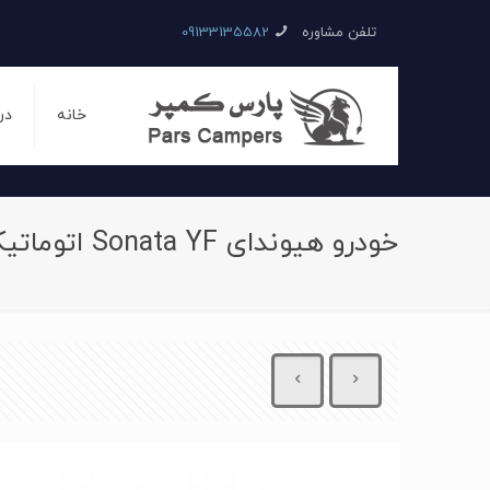
تلفن مشاوره
09133135582
خانه
در
خودرو هیوندای Sonata YF اتوماتیک سال 2014