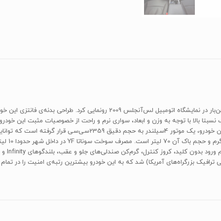
کمپانی «هیوندای» ششمین نسل از مدل «سوناتا» را با کد YF، اولین‌بار در نمایشگاه اتو
ی داخلی زیبا، فرمان ارگونومیک به‌ شکل حرف Y، شتاب نسبتا بالا با توجه به وزن و ابعاد، سواری نرم و راحت از خص