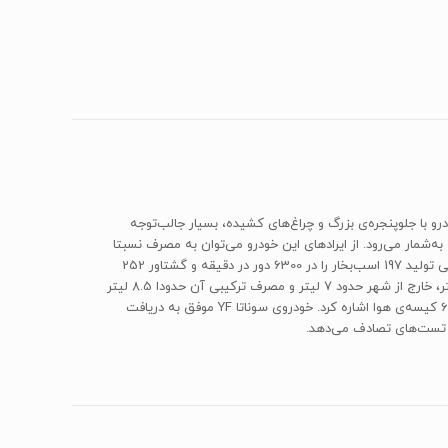
مبیل لس‌آنجلس 2009 رونمایی کرد. طراحی بدنه‌ی فانتزی این خودرو با جلوپنجره‌ی بزرگ و چراغ‌های کشیده، بسیار جالب‌توجه
وصیات مثبت این خودرو به‌شمار می‌رود. از ایرادهای این خودرو می‌توان به مصرف نسبتا
بالا، کیفیت ساخت پایین و ضعف شاسی اشاره کرد. زیر کاپوت این خودرو، یک موتور 4سیلندر به حجم دقیق 2359سی‌سی قرار گرفته است که توانایی تولید 197 اسب‌بخار را در 6300 دور در دقیقه و گشتاور 252
نیوتن‌متر در 4250 دور در دقیقه را دارد. وزن این خودرو 1411 کیلوگرم و حجم باک آن 70 لیتر است. مصرف سوخت سوناتا YF در داخل شهر حدودا 10 لیتر، خارج از شهر حدود 7 لیتر و مصرف ترکیبی آن حدودا 8.5 لیتر
در هر 100 کیلومتر است. از امکانات این خودرو می‌توان به سیستم ورود بدون کلید، کروز کنترل، گرم‌کن صندلی‌های جلو و عقب، بلندگوهای Infinity و 6 کیسه‌ی هوا اشاره کرد. خودروی سوناتا YF موفق به دریافت