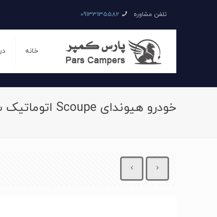
تلفن مشاوره
09133135582
خانه
در
خودرو هیوندای Scoupe اتوماتیک سال 1993