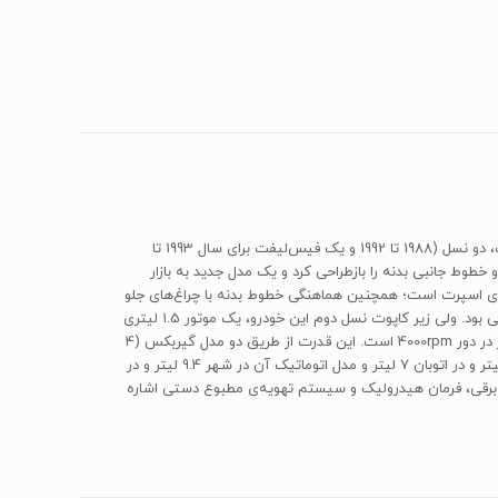
«هیوندای اسکوپ» از سال 1988 تا سال 1995، روی خط تولید شرکت «هیوندای» بود. این خودروی کوپه که درواقع همان مدل دودر هیوندای اکسل است، دو نسل (1988 تا 1992 و یک فیس‌لیفت برای سال 1993 تا
قب و سپرها و خطوط جانبی بدنه را بازطراحی کرد و یک مدل جدید به بازار
روی اسپرت است؛ همچنین هماهنگی خطوط بدنه با چراغ‌های جلو
و عقب در این امر کمک بسزایی کرده‌اند. در بخش مشخصات فنی، نسل اول این خودرو از همان موتور اکسل بهره می‌برد که یک موتور 1.5 لیتری 81 اسبی بود. ولی زیر کاپوت نسل دوم این خودرو، یک موتور 1.5 لیتری
4 سیلندر خطی 12 سوپاپ موجود است که به‌دلیل تغییرات در سیستم سوخت‌رسانی قادر به تولید 92 اسب‌بخار قدرت و حداکثر گشتاور 132 نیوتن‌متر در دور 4000rpm است. این قدرت از طریق دو مدل گیربکس (4
سرعته‌ی اتوماتیک و 5 سرعته‌ی دستی) به چرخ‌های جلوی خودرو منتقل می‌شود. همچنین مدل دستی این خودرو در هر 100 کیلومتر در شهر مقدار 9 لیتر و در اتوبان 7 لیتر و مدل اتوماتیک آن در شهر 9.4 لیتر و در
های برقی، فرمان هیدرولیک و سیستم تهویه‌ی مطبوع دستی اشاره