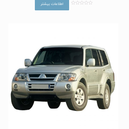
اطلاعات بیشتر
ا
م
ت
ی
ا
ز
0
ا
ز
5