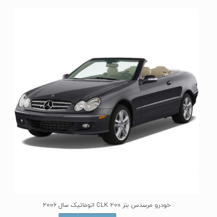
ی
ا
ز
0
ا
ز
5
خودرو مرسدس بنز CLK 200 اتوماتیک سال 2006