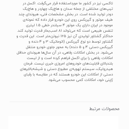
تاکسی نیز در کشور ما مورداستفاده قرار می‌گرفت. اکسل در
تیپ‌های مختلفی از جمله سدان و هاچ‌بک چهاردر و هاچ‌بک
دودر تولید شده است. در بخش مشخصات فنی، هیوندای چند
طیف موتور و گیربکس روی این خودرو قرار داده که نمونه‌ی
موجود در ایران دارای یک موتور 4 سیلندر خطی 1.5 لیتری
تنفس طبیعی است که می‌تواند 81 اسب‌بخار قدرت تولید کند.
حداکثر گشتاور تولیدی آن نیز 125 نیوتن‌متر است. این قدرت و
گشتاور توسط دو نوع گیربکس (اتوماتیک 3 و 4 دنده و
گیربکس دستی 4 و 5 دنده) به محور جلوی خودرو منتقل
می‌شود. در بخش امکانات رفاهی، در آن سال‌ها هیوندای حداقل
امکانات رفاهی را برای اکسل فراهم کرده است و از لیست
بلندبالای قابلیت‌های خودروهای امروزی خبری نیست. فرمان
هیدرولیک، سیستم تهویه‌ی مطبوع دستی و شیشه‌بالابرهای
دستی از امکانات این خودرو هستند که در مقایسه با رقبای
ژاپنی خود، امکانات کمی محسوب می‌شود.
محصولات مرتبط