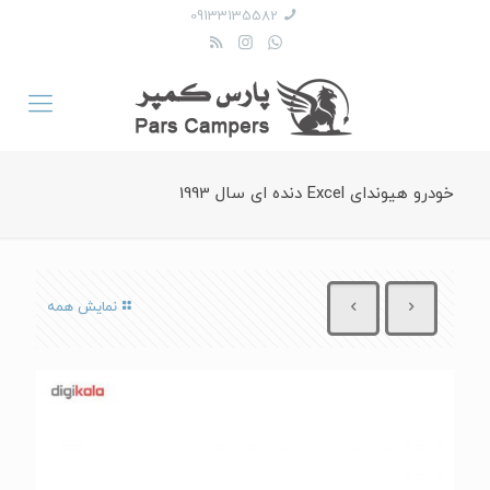
09133135582
خودرو هیوندای Excel دنده ای سال 1993
نمایش همه