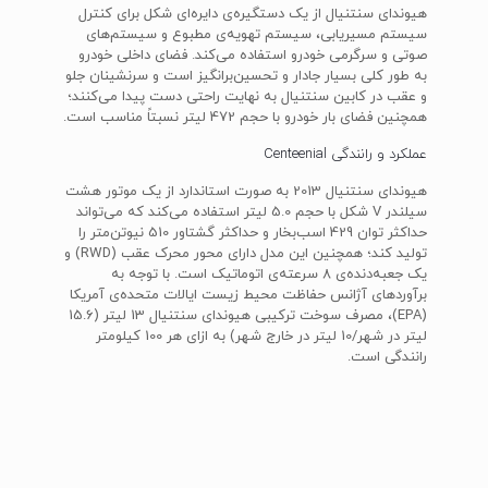
هیوندای سنتنیال از یک دستگیره‌ی دایره‌ای شکل برای کنترل
سیستم مسیریابی، سیستم تهویه‌ی مطبوع و سیستم‌های
صوتی و سرگرمی خودرو استفاده می‌کند. فضای داخلی خودرو
به طور کلی بسیار جادار و تحسین‌برانگیز است و سرنشینان جلو
و عقب در کابین سنتنیال به نهایت راحتی دست پیدا می‌کنند؛
همچنین فضای بار خودرو با حجم 472 لیتر نسبتاً مناسب است.
عملکرد و رانندگی Centeenial
هیوندای سنتنیال 2013 به صورت استاندارد از یک موتور هشت
سیلندر V شکل با حجم 5.0 لیتر استفاده می‌کند که می‌تواند
حداکثر توان 429 اسب‌بخار و حداکثر گشتاور 510 نیوتن‌متر را
تولید کند؛ همچنین این مدل دارای محور محرک عقب (RWD) و
یک جعبه‌دنده‌ی 8 سرعته‌ی اتوماتیک است. با توجه به
برآوردهای آژانس حفاظت محیط زیست ایالات متحده‌ی آمریکا
(EPA)، مصرف سوخت ترکیبی هیوندای سنتنیال 13 لیتر (15.6
لیتر در شهر/10 لیتر در خارج شهر) به ازای هر 100 کیلومتر
رانندگی است.