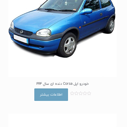
خودرو اپل Corsa دنده ای سال 1994
اطلاعات بیشتر
ا
م
ت
ی
ا
ز
0