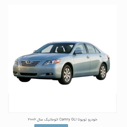
ی
ا
ز
0
ا
ز
5
خودرو تویوتا Camry GLI اتوماتیک سال 2006