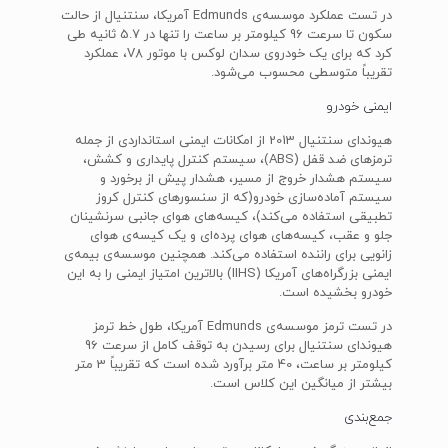
در تست عملکرد موسسه‌ی Edmunds آمریکا، سنتنیال از حالت
سکون تا سرعت 96 کیلومتر بر ساعت را تنها در 5.7 ثانیه طی
کرد که برای یک خودروی سدان لوکس با موتور V8، عملکرد
تقریباً متوسطی محسوب می‌شود.
ایمنی خودرو
هیوندای سنتنیال 2013 از امکانات ایمنی استانداردی از جمله
ترمزهای ضد قفل (ABS)، سیستم کنترل پایداری و کشش،
سیستم هشدار خروج از مسیر، هشدار پیش از برخورد و
سیستم آماده‌سازی خودرو(که از سنسورهای کنترل کروز
تطبیقی استفاده می‌کند)، کیسه‌های هوای جانبی سرنشینان
جلو و عقب، کیسه‌های هوای پرده‌ای و یک کیسه‌ی هوای
زانویی برای راننده استفاده می‌کند. همچنین موسسه‌ی بیمه‌ی
ایمنی بزرگراه‌های آمریکا (IIHS) بالاترین امتیاز ایمنی را به این
خودرو بخشیده است.
در تست ترمز موسسه‌ی Edmunds آمریکا، طول خط ترمز
هیوندای سنتنیال برای رسیدن به توقف کامل از سرعت 96
کیلومتر بر ساعت، 40 متر برآورد شده است که تقریباً 3 متر
بیشتر از میانگین این کلاس است.
جمع‌بندی