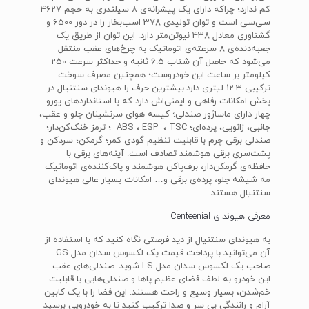
کم ندارد؛ چراکه دارای یک پیشرانه‌ی 8 سیلندری به حجم 4627
سی‌سی است و توان تولیدی 378 اسب‌بخار را در دور 6500 و
گشتاوری معادل 438 نیوتن‌متر دارد. این توان از طریق یک
جعبه‌دنده‌ی 8 سرعته‌ی اتوماتیک به چرخ‌های عقب منتقل
می‌شود که حاصل آن شتاب 6.5 ثانیه و حداکثر سرعت 250
کیلومتر بر ساعت این خودروست؛ همچنین مصرف سوخت
ترکیبی 12.3 لیتری دارد.بیشترین حرف را هیوندای سنتنیال در
بخش امکانات رفاهی و ایمنی‌اش دارد که با استانداردهای یورو
چهار دارای ماساژور صندلی؛ کیسه هوای سرنشینان جلو و عقب،
جانبی، زانویی، پرده‌ای؛ ABS ، ESP ، TSC ؛ ترمز خنک‌کن‌دار؛
صندلی برقی چرم با قابلیت تنظیم گودی کمر؛ گرمکن؛ سردکن و
پشت‌سری برقی هوشمند تصادف است. آینه‌های برقی با
حافظه‌ی گرمکن‌دار، برف‌پاکن هوشمند و پاک‌کننده‌ی اتوماتیک
مه شیشه جلو، پرده‌ی برقی و… امکانات بسیار عالی هیوندای
سنتنیال هستند.
معرفی هیوندای Centeenial
به هیوندای سنتنیال از دید فرصتی نگاه کنید که با استفاده از
آن می‌توانید با پرداخت قیمت یک لکسوس سدان مدل GS
صاحب یک لکسوس سدان مدل LS شوید. صندلی‌های عقب
این خودرو به لطف فضای عظیم پاها و صندلی‌هایی با قابلیت
خم‌شدن، بسیار وسیع و راحت هستند. این فضا را با یک کابین
آرام و رانندگی بی سر و صدا ترکیب کنید تا به خودرویی برسید