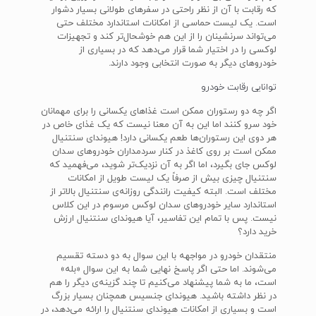
که رقابت با آن از نظر راحتی در سفرهای طولانی بسیار دشوار
است. یک لیست حماسی از امکانات استاندارد مختلف حتی
می‌تواند سرنشینان را از این هم خوشحال‌تر کند و تجهیزات
لوکسی را در اختیار شما قرار می‌دهد که در بسیاری از
خودروهای دیگر به صورت انتخابی وجود دارند.
توانایی رقابت خودرو
اگر چه دو رستوران ممکن است غذاهای یکسانی را برای مهمانان
خود سرو کنند اما این به آن معنا نیست که یک غذای خاص در
هر دوی این رستوران‌ها طعم یکسانی دارد! هیوندای سنتنیال
ممکن است بر روی کاغذ در کنار سردمداران خودروهای سدان
لوکس جای بگیرد، اما اگر به آن نزدیک‌تر شوید، می‌فهمید که
سنتنیال چیزی بیش از صرفاً یک لیست طویل از امکانات
مختلف است. البته کیفیت رانندگی روزانه‌ی سنتنیال بالاتر از
استاندارد سایر خودروهای سدان لوکس مرسوم در این کلاس
نیست. پس با تمام این تفاسیر، آیا هیوندای سنتنیال ارزش
خرید دارد؟
منتقدان خودرو در مواجهه با این سوال به دو دسته تقسیم
می‌شوند. اما حتی اگر پاسخ نهایی شما به این سوال «بله»
است، ما به شما پیشنهاد می‌کنیم تا چند گزینه‌ی دیگر را هم
در نظر داشته باشید. هیوندای جنسیس همچنان بسیار بزرگ
است و بسیاری از امکانات هیوندای سنتنیال را ارائه می‌دهد، در