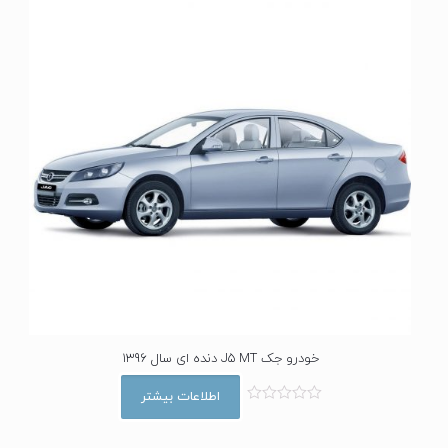
ا
ز
5
خودرو جک J5 MT دنده ای سال 1396
اطلاعات بیشتر
ا
م
ت