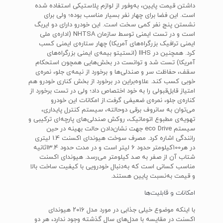
داشتن قیمت پایین، به‌وفور از لوازم پلاستیکی استفاده شده
است. این فضا برای چهار نفر بسیار مناسب بوده؛ ولی برای
نشستن پنج‌ نفر کمی سخت است. این خودرو دارای دو ایربگ
است و در تست ایمنی توسط سازمان NHTSA (اداره‌ی ملی
ایمنی ترافیک بزرگراه‌های آمریکا) چهار ستاره‌ی ایمنی کسب
کرد. همچنین در IIHS (انستیتو بیمه‌ی ایمنی بزرگراه‌های
آمریکا) تست شد و توانست در بخش‌هایی همچون استحکام
سقف، حفاظت سر و صندلی‌ها و برخورد از نیمه‌ی جلو، نمره‌ی
خوبی کسب کند. علاوه‌براین در برخورد از بخش کناری خودرو هم
امتیاز قابل‌قبولی را به خود اختصاص داد؛ ولی در تست برخورد از
کناره‌ی جلو، نمره‌ی ضعیفی گرفت.از امکانات این خودرو
می‌توان به سانروف برقی دوحالته، سیستم کنترل پایداری،
تهویه‌ی مطبوع اتوماتیک، روکش صندلی‌های پارچه‌ای ترکیبی و
سیستم eco Drive جهت نشان‌دادن حالت بهینه در حین
رانندگی اشاره کرد. مصرف سوخت هیوندای اکسنت 1.4 لیتری
در هر100کیلومتر حدود 6 لیتر است و در مدت حدود 13.4ثانیه
شتاب آن از صفر به صد کیلومتر می‌رسد. هیوندای اکسنت
مناسب کسانی است که به‌دنبال خودرویی با کیفیت ساخت بالا
و قیمت به‌نسبت پایین هستند.
امکانات و قابلیت‌ها
با اینکه موضوع خیلی جذابی در مورد مدل ۲۰۱۶ هیوندای
اکسنت در مقایسه با مدل‌های سال گذشته وجود ندارد، هر دو