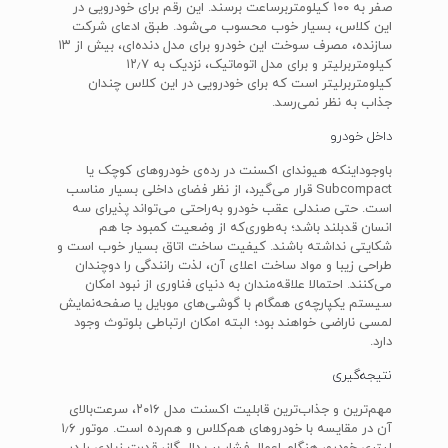
صفر به ۱۰۰ کیلومتربرساعت برسند. این رقم برای خودرویی در
این کلاس، بسیار خوب محسوب می‌شود. طبق ادعای شرکت
سازنده، مصرف سوخت این خودرو برای مدل دنده‌ای، بیش از ۱۳
کیلومتربرلیتر و برای مدل اتوماتیک، نزدیک به ۱۲٫۷
کیلومتربرلیتر است که برای خودرویی در این کلاس چندان
جذاب به نظر نمی‌رسد.
داخل خودرو
باوجوداینکه هیوندای اکسنت در رده‌ی خودروهای کوچک یا
Subcompact قرار می‌گیرد، از نظر فضای داخلی بسیار مناسب
است. حتی صندلی عقب خودرو به‌راحتی می‌تواند پذیرای سه
انسان قدبلند باشد؛ به‌طوری‌که از وضعیت کمبود جا هم
شکایتی نداشته باشند. کیفیت ساخت اتاق بسیار خوب است و
طراحی زیبا و مواد ساخت اعلای آن، لذت رانندگی را دوچندان
می‌کنند. احتمالا علاقه‌مندان به دنیای فناوری از نبود امکان
سیستم یکپارچه‌ی همگام با گوشی‌های موبایل یا صفحه‌نمایش
لمسی ناراضی خواهند بود؛ البته امکان ارتباطی بلوتوث وجود
دارد.
نتیجه‌گیری
مهم‌ترین و جذاب‌ترین قابلیت اکسنت مدل ۲۰۱۶، سرعت‌بالای
آن در مقایسه با خودروهای هم‌کلاس و هم‌رده است. موتور ۱٫۶