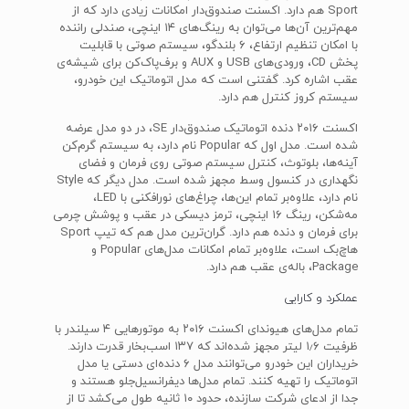
Sport هم دارد. اکسنت صندوق‌دار امکانات زیادی دارد که از
مهم‌ترین‌ آن‌ها می‌توان به رینگ‌های ۱۴ اینچی، صندلی راننده
با امکان تنظیم ارتفاع، ۶ بلندگو، سیستم صوتی با قابلیت
پخش CD، ورودی‌های USB و AUX و برف‌پاک‌کن برای شیشه‌ی
عقب اشاره کرد. گفتنی است که مدل اتوماتیک این خودرو،
سیستم کروز کنترل هم دارد.
اکسنت ۲۰۱۶ دنده اتوماتیک صندوق‌دار SE، در دو مدل عرضه‌
شده است. مدل اول که Popular نام دارد، به سیستم گرم‌کن
آینه‌ها، بلوتوث، کنترل سیستم صوتی روی فرمان و فضای
نگهداری در کنسول وسط مجهز شده است. مدل دیگر که Style
نام دارد، علاوه‌بر تمام این‌ها، چراغ‌های نورافکنی با LED،
مه‌شکن، رینگ ۱۶ اینچی، ترمز دیسکی در عقب و پوشش چرمی
برای فرمان و دنده هم دارد. گران‌ترین مدل هم که تیپ Sport
هاچ‌بک است، علاوه‌بر تمام امکانات مدل‌های Popular و
Package، باله‌ی عقب هم دارد.
عملکرد و کارایی
تمام مدل‌های هیوندای اکسنت ۲۰۱۶ به موتورهایی ۴ سیلندر با
ظرفیت ۱٫۶ لیتر مجهز شده‌اند که ۱۳۷ اسب‌بخار قدرت دارند.
خریداران این خودرو می‌توانند مدل ۶ دنده‌ای دستی یا مدل
اتوماتیک را تهیه کنند. تمام مدل‌ها دیفرانسیل‌جلو هستند و
جدا از ادعای شرکت سازنده، حدود ۱۰ ثانیه طول می‌کشد تا از