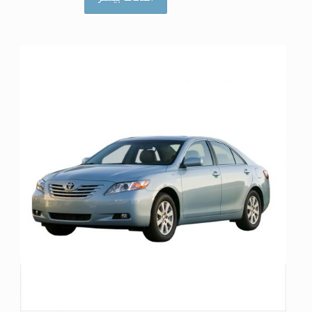
ا
م
ت
ی
ا
ز
0
ا
ز
5