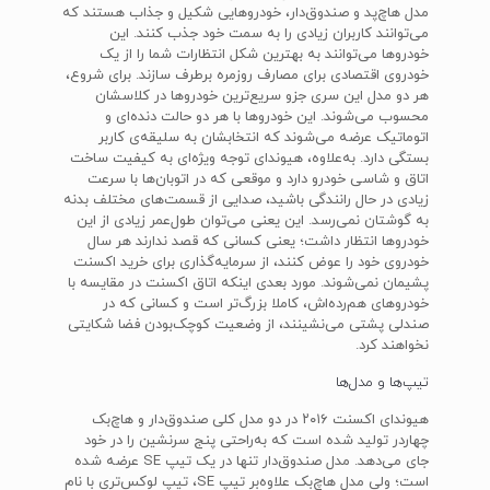
مدل هاچ‌پد و صندوق‌دار، خودروهایی شکیل و جذاب هستند که
می‌توانند کاربران زیادی را به سمت خود جذب کنند. این
خودروها می‌توانند به بهترین شکل انتظارات شما را از یک
خودروی اقتصادی برای مصارف روزمره برطرف سازند. برای شروع،
هر دو مدل این سری جزو سریع‌ترین خودروها در کلاسشان
محسوب می‌شوند. این خودروها با هر دو حالت دنده‌ای و
اتوماتیک عرضه می‌شوند که انتخابشان به سلیقه‌ی کاربر
بستگی دارد. به‌علاوه، هیوندای توجه ویژه‌ای به کیفیت ساخت
اتاق و شاسی خودرو دارد و موقعی که در اتوبان‌ها با سرعت
زیادی در حال رانندگی باشید، صدایی از قسمت‌های مختلف بدنه
به گوشتان نمی‌رسد. این یعنی می‌توان طول‌عمر زیادی از این
خودروها انتظار داشت؛ یعنی کسانی که قصد ندارند هر سال
خودروی خود را عوض کنند، از سرمایه‌گذاری برای خرید اکسنت
پشیمان نمی‌شوند. مورد بعدی اینکه اتاق اکسنت در مقایسه با
خودروهای هم‌رده‌اش، کاملا بزرگ‌تر است و کسانی که در
صندلی پشتی می‌نشینند، از وضعیت کوچک‌بودن فضا شکایتی
نخواهند کرد.
تیپ‌ها و مدل‌ها
هیوندای اکسنت ۲۰۱۶ در دو مدل کلی صندوق‌دار و هاچ‌بک
چهاردر تولید شده است که به‌راحتی پنج سرنشین را در خود
جای می‌دهد. مدل صندوق‌دار تنها در یک تیپ SE عرضه ‌شده
است؛ ولی مدل هاچ‌بک علاوه‌بر تیپ SE، تیپ لوکس‌تری با نام