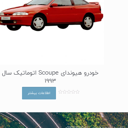
خودرو هیوندای Scoupe اتوماتیک سال
1993
اطلاعات بیشتر
ا
م
ت
ی
ا
ز
0
ا
تلفن مشاوره و فروش : 09133135582