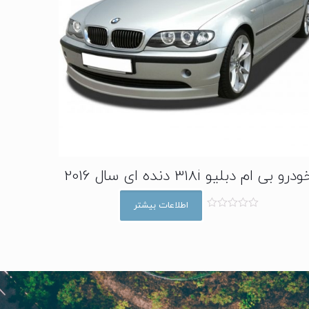
درو بی ام دبلیو 318i دنده ای سال 2016
اطلاعات بیشتر
ا
م
ت
ی
ا
ز
0
ا
ز
5