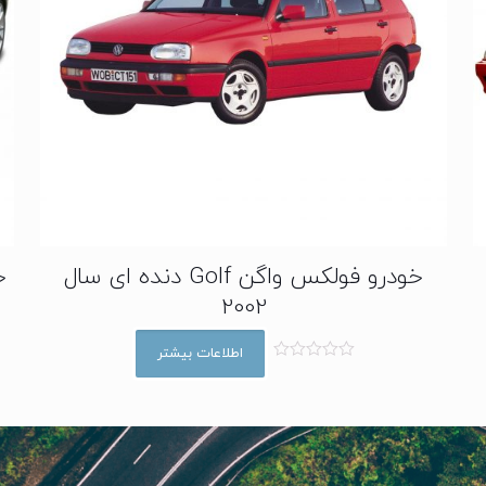
خودرو فولکس واگن Golf دنده ای سال
خو
2002
اطلاعات بیشتر
ا
م
ت
ی
ا
ز
0
ا