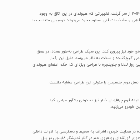
قدمت سوناتا در حدود 30 سال است. هیوندای پس از موفقیت دو نسل NF و YF در بازار جهانی، تولید جدیدترین اتاق حاضر با کد انحصاری LF را از سال 2014 از سر گرفت. تغییراتی که هیوندای در این اتاق به وجود
 رفاهی و مشخصات فنی مطلوب خود می‌تواند اتومبیلی متناسب با
نده‌ی خود نیز پیروی کند. این سبک طراحی به‌طور عمده، در عمق
ی گیج‌کننده و سخت به نظر می‌رسد. دلیل این رفتار
خودروسازها را می‌توان احترام به سلیقه‌ی طیف گسترده‌ای از مشتریان و در نتیجه فروش بالا دانست. چراغ‌های کشیده و زاویه‌دار جلو، چراغ‌های روشنایی روز LED و جلوپنجره‌ با طراحی ویژه‌ای که حکم امضای هیوندای
توان نسل دوم جنسیس را متولی این طراحی مشابه دانست.
‌تر کرده‌اند. البته فرم چراغ‌های خطر نیز تاحدودی یادآور طراحی کیا
ن خودرو می‌زنیم.
ننده در هدایت خودرو، اشراف به محیط و دسترسی به ادوات داخلی
از جمله ویژگی‌های کلیدی طراحی داخلی خودروست. هیوندای در این نسل، طراحی داشبورد خود را تغییر داده است؛ چیدمان بی‌نقص ادوات، دریچه‌های هوای ذوزنقه‌ای روبه‌روی هم در کنار نمایشگر 8اینچی در پنل