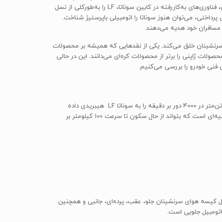
داشبورد به همراه دکمه‌های تنظیمات باعث شده‌اند که شاهد چهره‌ی ساده ولی به‌روز سوناتا باشید. به لطف عاریه‌گرفتن طراحی داخلی جنسیس سدان، فناوری‌های به‌کاررفته در کابین سوناتا، LF را به‌طورکلی از نسل
داختی، می‌توان هنوز سوناتا را اتومبیلی باپرستیژ شناخت.
مسافران خود هدیه می‌دهند.
ینفینیتی، محیط دلپذیری را برای سرنشینان خلق می‌کند. یکی از نقدهایی که همیشه بر محصولات
ولات ‌ژاپنی را برتر از محصولات کره‌ای می‌دانند. این در حالی
 فنی خودرو را بررسی می‌کنیم.
بهره‌بردن از یک پیشرانه‌ی 4سیلندر خطی با حجم دقیق 1999 سی‌سی ، قابلیت دستیابی به توان 156 اسب‌بخار در 6000 دور بر دقیقه و گشتاور 193 نیوتن‌متر در 4000 دور بر دقیقه را به سوناتا LF هیبریدی داده
است. همچنین سوناتا از یک جعبه‌دنده‌ی خودکار 6سرعته بهره می‌برد که نتیجه‌ی این اعداد و ارقام، حداکثر سرعت 210 کیلومتر بر ساعت و زمان 9.9ثانیه‌ای است که بتواند از حال سکون تا سرعت 100 کیلومتر بر
ن تعبیه‌شدن ده کیسه‌هوا شامل کیسه هوای سرنشینان جلو، عقب، پرده‌ای، جانبی و همچنین
اتومبیل جلویی است.