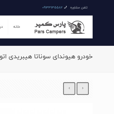
تلفن مشاوره
09133135582
خانه
در
خودرو هیوندای سوناتا هیبریدی اتوماتیک سال