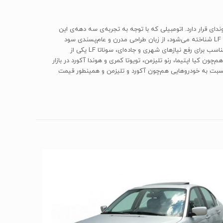
ای قرار دارد. اتومبیلی که با توجه به تجربه‌ی سه دهه‌ی این
کمپانی در تولید آن، توانسته از بازخوردهای متنوعی در بهبود روند طراحی و مشخصات فنی خود بهره‌مند شود. هفتمین نسل این خودرو که عموما با نام LF شناخته می‌شود، از زبان طراحی مدرن و عام‌پسندی سود
می‌برد که با روحیات و سلیقه‌ی افراد زیادی در جامعه سازگار است. همچنین با توجه به امکانات رفاهی متنوع و بهره‌گیری از قوای محرکه‌ی مطلوب و مناسب برای رفع نیازهای شهری و جاده‌ای، سوناتا LF یکی از
 کیا اپتیما، رنو تلیزمن، تویوتا کمری و هوندا آکورد در بازار
داخلی حضور دارند که کار را کمی برای هواداران هیوندای سخت می‌کنند. از طرف دیگر، مردم به دلیل شناخت از سوناتا و تجربه‌ی رانندگی بیشتر با آن نسبت به خودروهایی هم‌چون آکورد و تلیزمن و همین‎طور قیمت