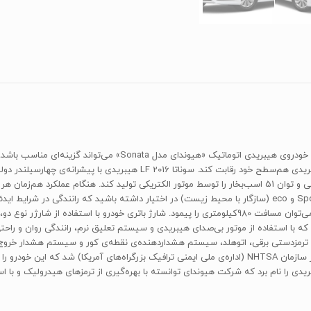
را به 4.7 لیتر در هر صد کیلومتر می‌‍رساند و با یک باک 60لیتری می‌توان مسافت 980کیلومتری را پیمود. شارژ
‌موفق به دریافت بالاترین سطح ستاره‌ی ایمنی، یعنی پنج‌ستاره از سازمان‌ NHTSA‌ (اداره‌ی ملی ایمنی ترافیک
ی را نام برد که شرکت هیوندای توانسته با بهره‌گیری از ترمزهای هیدرولیک و با استف