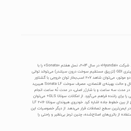
برای کسانی که اولویتشان مصرف اقتصادی سوخت است، انتخاب خودروی هیبریدی اتوماتیک «هیوندای مدل Sonata» می‌تواند گزینه‌ای مناسب باشد. شرکت «Hyundai»‌ در سال 2014، نسل ‌هفتم‌ «Sonata» ‌را با
پیشرانه‌ی هیبریدی وارد بازار کرد که به‌خوبی توانست با رقبای هیبریدی هم‌سطح خود رقابت کند. سوناتا ‌LF 2016‌‌ هیبریدی با پیشرانه‌ی چهارسیلندر دولیتری‌ GDI‌ (تزریق مستقیم سوخت درون سیلندر) می‌تواند توانی
معادل 156 اسب‌بخار با گشتاور 193 نیوتن‌متر را توسط موتور بنزینی و توان 51 اسب‌بخار را توسط موتور الکتریکی تولید کند. هنگام عملکرد هم‌زمان هر دو موتور، می‌توان شاهد 207 اسب‌بخار توان خروجی با گشتاور
205 نیوتن‌متر بود. شما می‌توانید تنظیماتی در حالت ‌Sport ،‌Normal‌ و‌ eco‌ (سازگار با محیط‌ زیست) در اختیار داشته باشید که رانندگی در شرایط ایدئال و حالت بهینه‌ی اقتصادی، مصرف سوخت‌ Sonata LF‌ هیبرید
 باتری خودرو با استفاده از شارژر نوع دو، در ‌مدت سه‌ ساعت و با شارژر اصلی، در ‌مدت نُه ساعت انجام
می‌گیرد. یکی از ویژگی‌های بارز سوناتا‌ LF‌ رانندگی در سکوت است که با استفاده از موتور بی‌صدای هیبریدی و سیستم تعلیق نرم، رانندگی روان و راحتی را برای راننده فراهم می‌آورد. از امکانات سوناتا‌ GLS+ ‌می‌توان
به گرمکن صندلی، صندلی‌های چرمی، حافظه‌ی حالت‌های صندلی، ترمزدستی برقی، اتوهلد، سیستم هشداردهنده‌ی نقطه‌ی کور و سیستم هشدار خروج از بین خطوط جاده اشاره کرد. ‌خودروی هیوندای سوناتا‌ LF 2016
 بزرگراه‌های آمریکا) شد که این خودرو را در ایمن‌ترین سطح تصادفات قرار می‌دهد. از دیگر خصوصیات این
اده از باتری‌های اصلاح‌شده، چنین ترمز بی‌نظیر و راحتی را