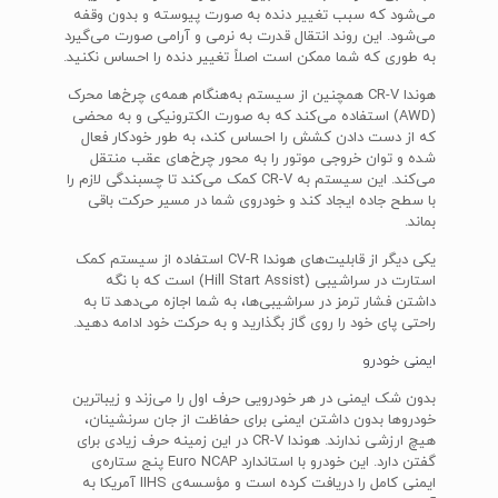
می‌شود که سبب تغییر دنده به صورت پیوسته و بدون وقفه
می‌شود. این روند انتقال قدرت به نرمی و آرامی صورت می‌گیرد
به طوری که شما ممکن است اصلاً تغییر دنده را احساس نکنید.
هوندا CR-V همچنین از سیستم به‌هنگام همه‌ی چرخ‌ها محرک
(AWD) استفاده می‌کند که به صورت الکترونیکی و به محضی
که از دست دادن کشش را احساس کند، به طور خودکار فعال
شده و توان خروجی موتور را به محور چرخ‌های عقب منتقل
می‌کند. این سیستم به CR-V کمک می‌کند تا چسبندگی لازم را
با سطح جاده ایجاد کند و خودروی شما در مسیر حرکت باقی
بماند.
یکی دیگر از قابلیت‌های هوندا CV-R استفاده از سیستم کمک
استارت در سراشیبی (Hill Start Assist) است که با نگه
داشتن فشار ترمز در سراشیبی‌ها، به شما اجازه می‌دهد تا به
راحتی پای خود را روی گاز بگذارید و به حرکت خود ادامه دهید.
ایمنی خودرو
بدون شک ایمنی در هر خودرویی حرف اول را می‌زند و زیباترین
خودروها بدون داشتن ایمنی برای حفاظت از جان سرنشینان،
هیچ ارزشی ندارند. هوندا CR-V در این زمینه حرف زیادی برای
گفتن دارد. این خودرو با استاندارد Euro NCAP پنج ستاره‌ی
ایمنی کامل را دریافت کرده است و مؤسسه‌ی IIHS آمریکا به