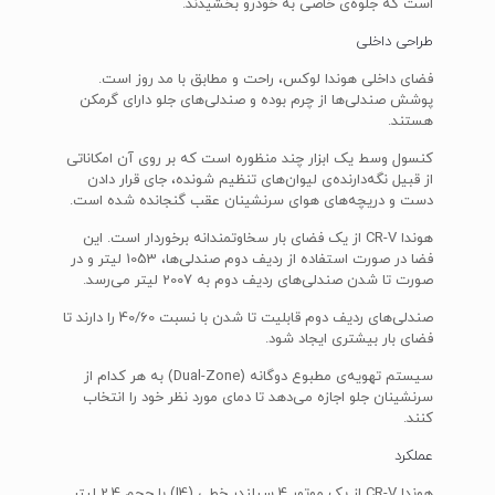
است که جلوه‌ی خاصی به خودرو بخشیدند.
طراحی داخلی
فضای داخلی هوندا لوکس، راحت و مطابق با مد روز است.
پوشش صندلی‌ها از چرم بوده و صندلی‌های جلو دارای گرمکن
هستند.
کنسول وسط یک ابزار چند منظوره است که بر روی آن امکاناتی
از قبیل نگه‌دارنده‌ی لیوان‌های تنظیم شونده، جای قرار دادن
دست و دریچه‌های هوای سرنشینان عقب گنجانده شده است.
هوندا CR-V از یک فضای بار سخاوتمندانه برخوردار است. این
فضا در صورت استفاده از ردیف دوم صندلی‌ها، 1053 لیتر و در
صورت تا شدن صندلی‌های ردیف دوم به 2007 لیتر می‌رسد.
صندلی‌های ردیف دوم قابلیت تا شدن با نسبت 40/60 را دارند تا
فضای بار بیشتری ایجاد شود.
سیستم تهویه‌ی مطبوع دوگانه (Dual-Zone) به هر کدام از
سرنشینان جلو اجازه می‌دهد تا دمای مورد نظر خود را انتخاب
کنند.
عملکرد
هوندا CR-V از یک موتور 4 سیلندر خطی (I4) با حجم 2.4 لیتر