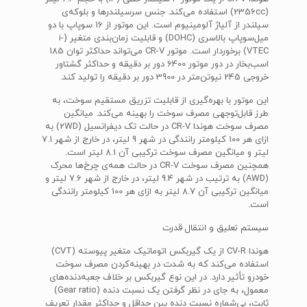
(2356cc) استفاده می‌کند. جنس سرسیلندر‌ها و بلوکه‌ی
سیلندر از آلیاژ آلومینیوم است. این موتور از 16 سوپاپ با دو
میل‌سوپاپ بالاسری (DOHC) و قابلیت زمان‌بند‌ی متغیر (i-
VTEC) برخوردار است. موتور CR-V می‌تواند حداکثر توان 185
اسب‌بخار در دور موتور 6400 دور بر دقیقه و حداکثر گشتاور
خروجی 245 نیوتن‌متر در 3900 دور بر دقیقه را تولید کند.
این موتور با بهره‌گیری از قابلیت تزریق مستقیم سوخت، به
طرز قابل‌توجهی مصرف سوخت را بهینه می‌کند. میانگین
مصرف سوخت هوندا CR-V در حالت تک دیفرانسیل (2WD) به
ازای هر 100 کیلومتر رانندگی در شهر 9 لیتر، در خارج از شهر 7.1
لیتر و میانگین مصرف سوخت ترکیبی آن 8.1 لیتر است.
همچنین مصرف سوخت CR-V در حالت همه‌ی چرخ‌ها محرک
(AWD) به ترتیب در شهر 9.4 لیتر، در خارج از شهر 7.6 لیتر و
میانگین ترکیبی آن 8.7 لیتر به ازای هر 100 کیلومتر رانندگی
است.
سیستم تعلیق و انتقال قدرت
هوندا CV-R از یک گیربکس اتوماتیک متغیر پیوسته (CVT)
استفاده می‌کند که به شدت در بهینه‌کردن مصرف سوخت
خودرو تأثیر دارد. در این نوع گیربکس بر خلاف جعبه‌دنده‌های
معمول، به جای در نظر گرفتن یک نسبت دنده (Gear ratio)
ثابت، بی‌شماره نسبت دنده بین حداقل و حداکثر مقدار تعریف