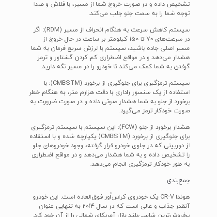
تشخیص داده و در صورت خروج شما از مسیر، با فلاش و صدا
توجه شما را به سمت جلو جلب می‌کند.
سیستم کاهش سرعت به هنگام انحراف از مسیر (RDM): اگر
در سرعت‌های 70 تا 150 کیلومتر بر ساعت در حال خروج از
مسیر اصلی جاده باشید، سیستم با لرزش سریع فرمان به شما
هشدار می‌دهد و در مواقع اضطراری کم کردن گشتاور و ترمز
گرفتن به شما کمک می‌کند تا خودرو را در مسیر نگه دارید.
سیستم ترمزگیری برای جلوگیری از برخورد (CMBSTM): با
استفاده از یک سنسور راداری با دقت هزارم متر، به هنگام خطر
برخورد از جلو به شما هشدار صوتی داده و در صورت ضرورت به
صورت خودکار ترمز می‌گیرد.
هشدار برخورد از جلو (FCW): این سیستم با سیستم ترمزگیری
برای جلوگیری از برخورد (CMBSTM) یکپارچه شده و با استفاده
از دوربینی که در جلوی خودرو قرار گرفته، وجود خودروهای جلو
را تشخیص داده و به شما هشدار می‌دهد و در مواقع اضطراری
به طور خودکار ترمزگیری انجام می‌دهد.
جمع‌بندی
هوندا CR-V یک خودروی کراس‌اُور فوق‌العاده است. این خودرو
آنقدر جذاب و عالی است که در سال 2014 به تنهایی عنوان
پرفروش‌ترین شاسی‌بلند بازار آمریکای شمالی را از آن خود کرد.