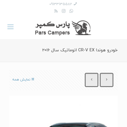
09133135582
خودرو هوندا CR-V EX اتوماتیک سال 2016
نمایش همه