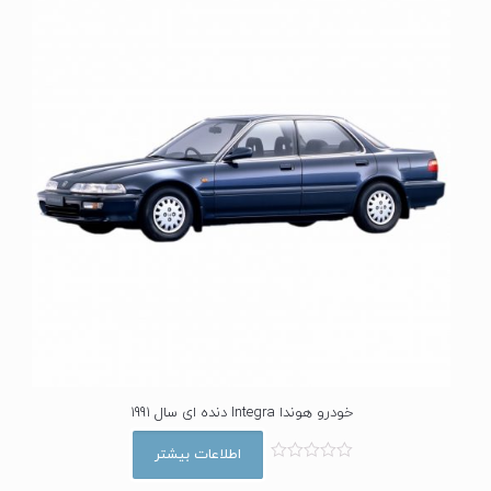
0
ا
ز
5
خودرو هوندا Integra دنده ای سال 1991
اطلاعات بیشتر
ا
م