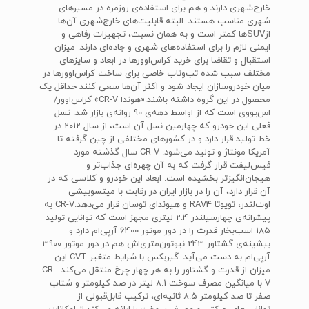
خارج‌شهری دارند و هم برای استفاده‌ی روزمره در مسیرهای
شهری مناسب هستند. البته قابلیت‌های خارج‌شهری آن‌ها
ازSUVها کمتر است و به همان نسبت، تجهیزات رفاهی و
ایمنی لازم را برای استفاده‌های شهری و جاده‌ای دارند. میزان
استقبال و تقاضا برای خرید کراس‌اوورها در ابعاد و سایزهای
مختلف سبب شده تب‌وتاب خاصی برای ساخت کراس‌اوورها در
میان خودروسازان ایجاد شود و اکثر آن‌ها سعی کنند حداقل یک
محصول در این گروه داشته باشند.«هوندا CR-V» کراس‌اوور/
اس‌یو‌وی است که از اواسط دهه‌ی 90 روانه‌ی بازار شد. نسل
فعلی این خودرو که چهارمین نسل آن است، از سال 2012 در
خط تولید قرار دارد و در کشورهای مختلفی از چین گرفته تا
آمریکا مونتاژ و تولید می‌شود. CR-V سال گذشته مورد
فیس‌لیفت قرار گرفت که به آن چهره‌ای جذاب‌تر و
هیجان‌انگیزتر بخشیده است. ابعاد این خودرو و کلاسی که در
آن قرار دارد، آن را در بازار ایران در رقابت با میتسوبیشی
اوت‌لندر، تویوتا RAV4 و هیوندای توسان قرار می‌دهد.CR-V به
پیشرانه‌ی‌ چهارسیلندر 2.4 لیتری مجهز است که توانایی تولید
185 اسب‌بخار قدرت را در دور موتور 6400 آرپی‌ام دارد و
بیشینه‌ی گشتاور 243 نیوتون‌متری‌اش هم در دور موتور 3900
آرپی‌ام به دست می‌آید. گیربکس با شرایط متغیر CVT این
میزان از قدرت و گشتاور را به هر چهار چرخ منتقل می‌کند. CR-
V با میانگین مصرف سوخت 8.1 لیتر در صد کیلومتر و شتاب
صفر تا صد کیلومتر 8.5 ثانیه‌ای، ترکیب قابل‌قبولی از