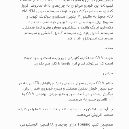
توانایی‌های حرکتی و مصرف سوخت را ارائه می‌کند.از امکانات
تیپ EX این خودرو می‌توان به چراغ‌های HID، سانروف، کروز
کنترل، سیستم حرکت بین خطوط، سیستم صوتی AM /FM
/CD مجهز به مانیتور 7 اینچی، هندزفری بلوتوث، تهویه‌ی
مطبوع برای سرنشینان عقب، دوربین دید عقب، استارت
دکمه‌ای، ایربگ راننده و سرنشین، فرمان برقی، ترمز ضدقفل،
سیستم کنترل پایداری، سیستم کنترل کششی و سیستم
ضدسرقت ایمبولایزر اشاره کرد.
مقدمه
هوندا CR-V همه‌کاره، کاربردی و پیچیده است و تنها هوندا
است که می‌تواند تمام این واژه‌ها را کنار هم بگذارد.
طراحی
ظاهر CR-V طراحی مدرن و زیبایی دارد. چراغ‌های LED روزانه در
جلو بسیار خوش‌استایل هستند و دیدن خودروی شما را برای
دیگران راحت‌تر می‌کنند. سپر و جلوپنجره‌ی تهاجمی CR-V به
آن ظاهری جسورانه می‌دهند.
چراغ‌های مه‌شکن جلو زیبا هستند و قدرت دید شما را در شرایط
سخت افزایش می‌دهند.
همچنین تیپ Touring دارای چرخ‌های 18 اینچی آلومینیومی