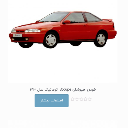
خودرو هیوندای Scoupe اتوماتیک سال 1993
اطلاعات بیشتر
ا
م
ت
ی
ا
ز