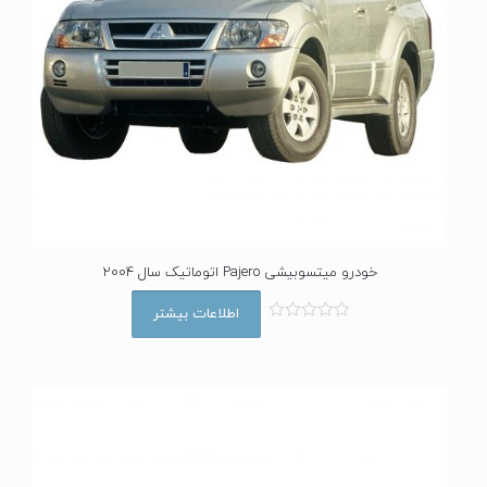
خودرو میتسوبیشی Pajero اتوماتیک سال 2004
اطلاعات بیشتر
ا
م
ت
ی
ا
ز
0
ا
ز
5