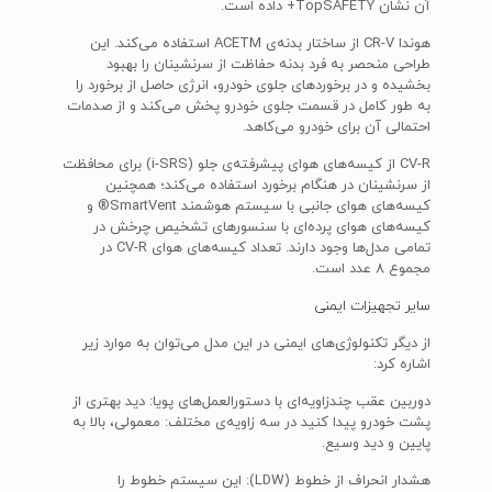
آن نشان TopSAFETY+ داده است.
هوندا CR-V از ساختار بدنه‌ی ACETM استفاده می‌کند. این
طراحی منحصر به فرد بدنه حفاظت از سرنشینان را بهبود
بخشیده و در برخوردهای جلوی خودرو، انرژی حاصل از برخورد را
به طور کامل در قسمت جلوی خودرو پخش می‌کند و از صدمات
احتمالی آن برای خودرو می‌کاهد.
CV-R از کیسه‌های هوای پیشرفته‌ی جلو (i-SRS) برای محافظت
از سرنشینان در هنگام برخورد استفاده می‌کند؛ همچنین
کیسه‌های هوای جانبی با سیستم هوشمند SmartVent® و
کیسه‌های هوای پرده‌ای با سنسورهای تشخیص چرخش در
تمامی مدل‌ها وجود دارند. تعداد کیسه‌های هوای CV-R در
مجموع 8 عدد است.
سایر تجهیزات ایمنی
از دیگر تکنولوژی‌های ایمنی در این مدل می‌توان به موارد زیر
اشاره کرد:
دوربین عقب چندزاویه‌ای با دستورالعمل‌های پویا: دید بهتری از
پشت خودرو پیدا کنید در سه زاویه‌ی مختلف: معمولی، بالا به
پایین و دید وسیع.
هشدار انحراف از خطوط (LDW): این سیستم خطوط را