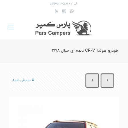
09133135582
خودرو هوندا CR-V دنده ای سال 1998
نمایش همه