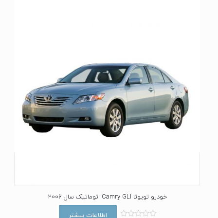
ا
ز
0
ا
ز
5
خودرو تویوتا Camry GLI اتوماتیک سال 2006
اطلاعات بیشتر