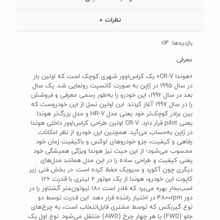
نظرات
0
بازدیدها: 114
معرفی
«هوندا CR-V» یک کراس‌اوور شهری کوچک است که اولین بار
در سال 1995 در ژاپن به صورت کانسپت رونمایی شد. یک سال
بعد در سال 1996، این خودرو را به‌طور رسمی معرفی و فروشش
را در سال 1997 آغاز کردند. این اولین نسل از این خودروست که
بین برادر کوچک‌تر خود یعنی مدل HR-V و مدل بزرگ‌تر هوندا
یعنی pilot قرار دارد. CR-V اولین طراحی کراس‌اوور داخلی هوندا
در ژاپن به‌حساب می‌آید. همچنین این خودرو از نظر امکانات
رفاهی و کیفیت، جزو خودروهای لوکس و باکیفیت زمان خود
محسوب می‌شود؛ از این حیث نیز هوندا ویژگی همیشگی خود
یعنی کیفیت و طراحی ساده را در این مدل همانند مدل‌های
دیگری چون آکورد و سیویک حفظ کرده است. در بخش فنی زیر
کاپوت این خودرو، هوندا از یک موتور 2 لیتری با قدرت 126
اسب‌بخار بهره می‌برد که قادر است 180 نیوتون‌متر گشتاور را در
دور 4800rpm در اختیار راننده قرار دهد. این قدرت توسط دو
نوع گیربکس که توسط مشتری قابل‌انتخاب است، به چرخ‌های
جلو (FWD) یا هر چهار چرخ (AWD) منتقل می‌شود. نوع اول یک