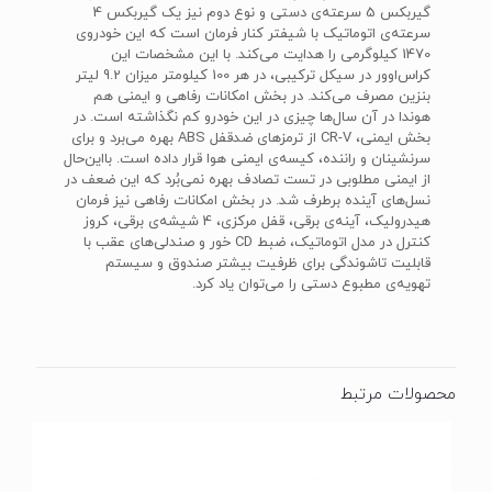
گیربکس 5 سرعته‌ی دستی و نوع دوم نیز یک گیربکس 4
سرعته‌ی اتوماتیک با شیفتر کنار فرمان است که این خودروی
1470 کیلوگرمی را هدایت می‌کند. با این مشخصات این
کراس‌اوور در سیکل ترکیبی، در هر 100 کیلومتر میزان 9.2 لیتر
بنزین مصرف می‌کند. در بخش امکانات رفاهی و ایمنی هم
هوندا در آن سال‌ها چیزی در این خودرو کم نگذاشته است. در
بخش ایمنی، CR-V از ترمزهای ضدقفل ABS بهره می‌برد و برای
سرنشینان و راننده،‌ کیسه‌ی ایمنی هوا قرار داده است. بااین‌حال
از ایمنی مطلوبی در تست تصادف بهره نمی‌بُرد که این ضعف در
نسل‌های آینده برطرف شد. در بخش امکانات رفاهی نیز فرمان
هیدرولیک، آینه‌ی برقی، قفل مرکزی، 4 شیشه‌ی برقی، کروز
کنترل در مدل اتوماتیک، ضبط CD خور و صندلی‌های عقب با
قابلیت تاشوندگی برای ظرفیت بیشتر صندوق و سیستم
تهویه‌ی مطبوع دستی را می‌توان یاد کرد.
محصولات مرتبط