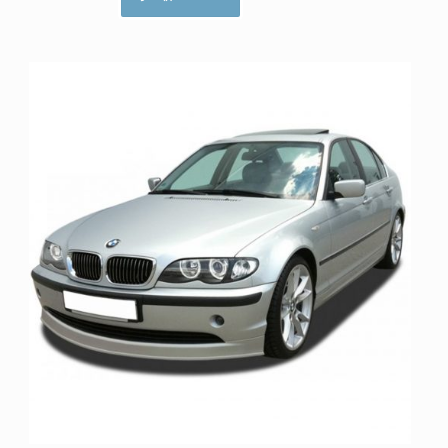
ا
م
ت
ی
ا
ز
0
ا
ز
5