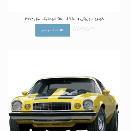
خودرو سوزوکی Grand Vitara اتوماتیک سال 2006
اطلاعات بیشتر
ا
م
ت
ی
ا
ز
0
ا
ز
5