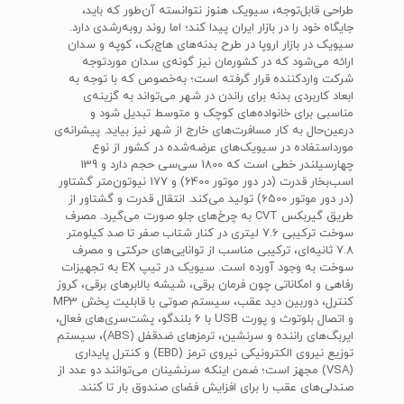
طراحی قابل‌توجه، سیویک هنوز نتوانسته آن‌طور که باید،
جایگاه خود را در بازار ایران پیدا کند؛ اما روند روبه‌رشدی دارد.
سیویک در بازار اروپا در طرح بدنه‌های هاچ‌بک، کوپه و سدان
ارائه می‌شود که در کشورمان نیز گونه‌ی سدان موردتوجه
شرکت واردکننده قرار گرفته است؛ به‌خصوص که با توجه به
ابعاد کاربردی بدنه برای راندن در شهر می‌تواند به گزینه‌ی
مناسبی برای خانواده‌های کوچک و متوسط تبدیل شود و
درعین‌حال به کار مسافرت‌های خارج از شهر نیز بیاید. پیشرانه‌ی
مورداستفاده در سیویک‌های عرضه‌شده در کشور از نوع
چهارسیلندر خطی است که 1800 سی‌سی حجم دارد و 139
اسب‌بخار قدرت (در دور موتور 6400) و 177 نیوتون‌متر گشتاور
(در دور موتور 6500) تولید می‌کند. انتقال قدرت و گشتاور از
طریق گیربکس CVT به چرخ‌های جلو صورت می‌گیرد. مصرف
سوخت ترکیبی 7.6 لیتری در کنار شتاب صفر تا صد کیلومتر
7.8 ثانیه‌ای، ترکیبی مناسب از توانایی‌های حرکتی و مصرف
سوخت به وجود آورده است. سیویک در تیپ EX به تجهیزات
رفاهی و امکاناتی چون فرمان برقی، شیشه بالابرهای برقی، کروز
کنترل، دوربین دید عقب، سیستم صوتی با قابلیت پخش MP3
و اتصال بلوتوث و پورت USB با 6 بلندگو، پشت‌سری‌های فعال،
ایربگ‌های راننده و سرنشین، ترمزهای ضدقفل (ABS)، سیستم
توزیع نیروی الکترونیکی نیروی ترمز (EBD) و کنترل پایداری
(VSA) مجهز است؛ ضمن اینکه سرنشینان می‌توانند دو عدد از
صندلی‌های عقب را برای افزایش فضای صندوق بار تا کنند.