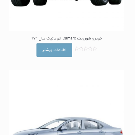
خودرو شورولت Camaro اتوماتیک سال 1974
اطلاعات بیشتر
ا
م
ت
ی
ا
ز
0
ا
ز
5