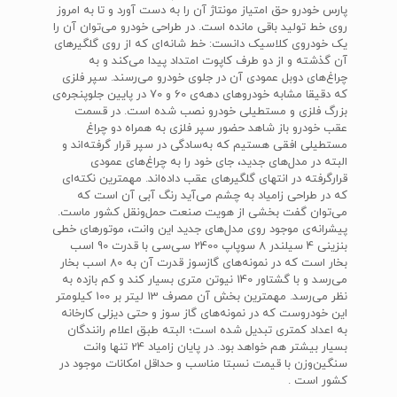
پارس خودرو حق امتیاز مونتاژ آن را به دست آورد و تا به امروز
روی خط تولید باقی مانده است. در طراحی خودرو می‌توان آن را
یک خودروی کلاسیک دانست: خط شانه‌ای که از روی گلگیرهای
آن گذشته و از دو طرف کاپوت امتداد پیدا می‌کند و به
چراغ‌های دوبل عمودی آن در جلوی خودرو می‌رسند. سپر فلزی
که دقیقا مشابه خودروهای دهه‌ی 60 و 70 در پایین جلوپنجره‌ی
بزرگ فلزی و مستطیلی خودرو نصب شده است. در قسمت
عقب خودرو باز شاهد حضور سپر فلزی به همراه دو چراغ
مستطیلی افقی هستیم که به‌سادگی در سپر قرار گرفته‌اند و
البته در مدل‌های جدید، جای خود را به چراغ‌های عمودی
قرارگرفته در انتهای گلگیرهای عقب داده‌اند. مهمترین نکته‌ای
که در طراحی زامیاد به چشم می‌آید رنگ آبی آن است که
می‌توان گفت بخشی از هویت صنعت حمل‌ونقل کشور ماست.
پیشرانه‌ی موجود روی مدل‌های جدید این وانت، موتورهای خطی
بنزینی 4 سیلندر 8 سوپاپ 2400 سی‌سی با قدرت 90 اسب
بخار است که در نمونه‌های گازسوز قدرت آن به 80 اسب بخار
می‌رسد و با گشتاور 140 نیوتن متری بسیار کند و کم بازده به
نظر می‌رسد. مهمترین بخش آن مصرف 13 لیتر بر 100 کیلومتر
این خودروست که در نمونه‌های گاز سوز و حتی دیزلی کارخانه
به اعداد کمتری تبدیل شده است؛ البته طبق اعلام رانندگان
بسیار بیشتر هم خواهد بود. در پایان زامیاد 24 تنها وانت
سنگین‌وزن با قیمت نسبتا مناسب و حداقل امکانات موجود در
کشور است .