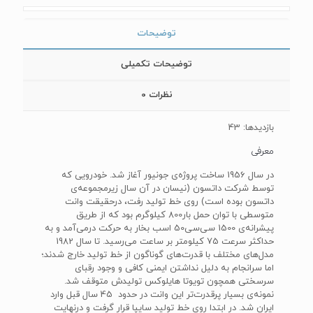
توضیحات
توضیحات تکمیلی
نظرات
0
بازدیدها: 43
معرفی
در سال 1956 ساخت پروژه‌ی جونیور آغاز شد. خودرویی که
توسط شرکت داتسون (نیسان در آن سال زیرمجموعه‌ی
داتسون بوده است) روی خط تولید رفت، درحقیقت وانت
متوسطی با توان حمل بار800 کیلوگرم بود که از طریق
پیشرانه‌ی 1500 سی‌سی50 اسب بخار به حرکت درمی‌آمد و به
حداکثر سرعت 75 کیلومتر بر ساعت می‌رسید. تا سال 1982
مدل‌های مختلف با قدرت‌های گوناگون از خط تولید خارج شدند؛
اما سرانجام به دلیل نداشتن ایمنی کافی و وجود رقبای
سرسختی همچون تویوتا هایلوکس تولیدش متوقف شد.
نمونه‌ی بسیار پرقدرت‌تر این وانت در حدود 45 سال قبل وارد
ایران شد. در ابتدا روی خط تولید سایپا قرار گرفت و درنهایت