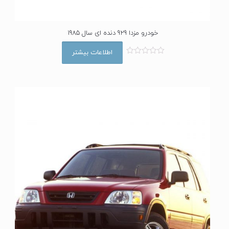
خودرو مزدا 929 دنده ای سال 1985
اطلاعات بیشتر
ا
م
ت
ی
ا
ز
0
ا
ز
5