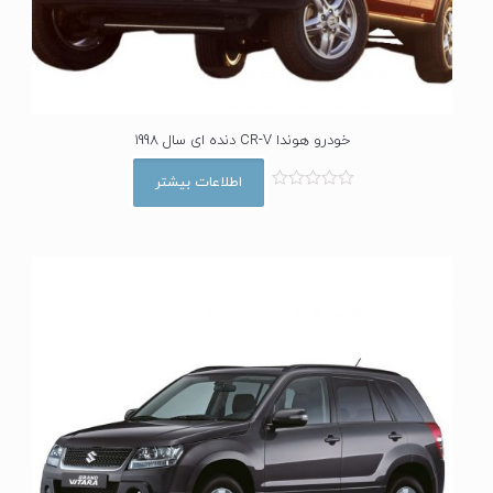
خودرو هوندا CR-V دنده ای سال 1998
اطلاعات بیشتر
ا
م
ت
ی
ا
ز
0
ا
ز
5