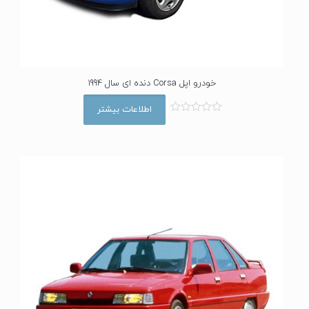
خودرو اپل Corsa دنده ای سال 1994
اطلاعات بیشتر
ا
م
ت
ی
ا
ز
0
ا
ز
5