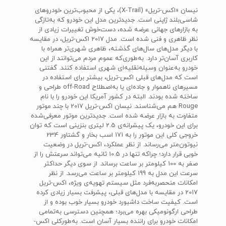
نیسان «اکس-تریل» (X-Trail)، یکی از محبوب‌ترین خودرو‌های
شاسی‌بلند ژاپنی است. جدید‌ترین مدل این خودرو که به‌تازگی
به بازار‌های جهانی عرضه ‌شده، دست‌خوش تغییرات زیادی از
نظر ظاهری و فنی شده است. مدل 2017 اکس-تریل، در مقایسه
با دیگر مدل‌های سال‌های گذشته، ظاهری شهری‌تر همراه با
کاربری آسان‌تر دارد. به‌طوری‌که عموم مردم می‌توانند از این
خودرو به‌عنوان وسیله‌نقلیه‌ای شهری استفاده کنند. گفتنی
است که مد‌ل‌های قبلی اکس-تریل، بیشتر برای استفاده در
مسیر‌های ناهموار و جاده‌ای یا به‌اصطلاح off-Road طراحی و
ساخته‌ شده بودند. البته در کشور آمریکا این خودرو را با نام
Rouge هم می‌شناسند. نیسان اکس-تریل 2017 با چند موتور
متفاوت به بازار عرضه‌ شده است. جدید‌ترین موتور معرفی‌شده
برای این خودرو، یک پیشرانه‌ی 2.5 لیتری بنزینی است که توان
خروجی کلی این موتور را به 171 اسب بخار و گشتاور 234
نیوتون‌متر می‌رساند. از نظر عملکرد، اکس-تریل در وضعیت
خوبی قرار دارد؛ چراکه تنها در 10.5 ثانیه می‌تواند سرعتش را از
صفر به 100 کیلومتر بر ساعت برساند. از سوی دیگر حداکثر
سرعت این مدل به 199 کیلومتر بر ساعت می‌رسد. از نظر
امکانات منحصربه‌فرد مثل سیستم تهویه‌ی ویژه، اکس-تریل
2017 در مقایسه با مدل‌های قبلی، پیشرفت بسیار زیادی کرده
است. کیفیت ساخت داشبورد خودرو بسیار خوب بوده و از
طراحی ارگونومیکی بهره می‌برد؛ همچنین دسترسی به‌تمامی
امکانات خودرو برای راننده بسیار آسان است. به‌طورکلی اکس-