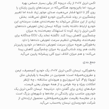
اکس-تریل 2017 از یک دریچه گاز برقی بسیار حساس بهره
می‌برد؛ اما بااین‌وجود هنگامی‌که در سرعت‌های پایین پایتان را
روی گاز تا انتها فشار می‌دهید، صدای موتور زیاد شده اما تغییر
چشمگیری در روند شتاب‌گیری خودرو اتفاق نمی‌افتد. بخش
زیادی از این مشکل می‌تواند به جعبه‌دنده‌ی هفت سرعته‌ی این
خودرو ارتباط داشته باشد؛ چراکه نیسان زمان تعویض دنده‌های
اکس-تریل را زیاد کرده تا استهلاک جعبه‌دنده به میزان
چشمگیری کاهش پیدا کند. ناگفته نماند یک ECU جداگانه برای
جعبه‌دنده، وظیفه‌ی تنظیم سرعت تعویض دنده‌ها را دارد.
به‌طورکلی هرچه میزان سرعت تعویض دنده‌ها در خودرو پایین‌تر
باشد، هم روند شتاب‌گیری به میزان چشم‌گیری کاهش پیدا
می‌کند؛ و هم میزان اتلاف نیرو کلی پیشرانه پایین می‌آید.
جمع بندی
به‌طورکلی، نیسان اکس-تریل 2017، یک خودرو کم‌مصرف، ایمن
و مقرون‌به‌صرفه است؛ همچنین در مقایسه با رقبایش مثل
تویوتا راو4، کیا اسپورتیج و هیوندای سانتافه ، چه ازنظر
امکانات ویژه و چه طراحی و از همه مهم‌تر یعنی قیمت،
حرف‌های زیادی برای گفتن دارد. درنتیجه نیسان اکس-تریل یک
خودروی مناسب برای رانندگی در جاده‌ها و شهر‌های بزرگ است
و در مقایسه باقیمت مقرون‌به‌صرفه‌اش، محصول ارزنده‌ای از
شرکت خودروسازی نیسان به‌حساب می‌آید.