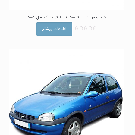
خودرو مرسدس بنز CLK 200 اتوماتیک سال 2006
اطلاعات بیشتر
ا
م
ت
ی
ا
ز
0
ا
ز
5