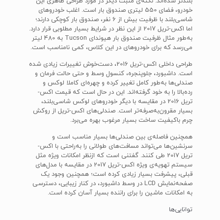
بلند‌تر شده‌اند. نکته‌ی مثبت دیگر در مورد طراحی ظاهری این
خودرو، فضای 550 لیتری صندوق بار است. اغلب خودرو‌های
شاسی‌بلند با ظرفیت بیش از 6 نفر، صندوق بار کوچکی دارند؛
اما اکس-تریل 2017 از این نظر در شرایط بسیار مطلوبی قرار دارد.
به‌طور مثال ظرفیت صندوق بار هیوندای Tucson به 480 لیتر
می‌رسد که برای خودرو‌های در این کلاس، کمی نامناسب است.
طراحی داخلی اکس-تریل 2016، دست‌‌خوش تغییرات زیادی شده
است. داشبورد، جلو‌‌پنجره، کنسول وسط و حتی حالت فرمان و
صندلی‌ها به‌طور کامل تغییر کرده و چهره‌ای کاملا لوکس و
رده‌بالا را به خود گرفته‌اند. این در حال است که قیمت اکس-
تریل 2016 در مقایسه با دیگر خودرو‌های لوکس شاسی‌بلند،
بسیار مقرون‌به‌صرفه‌تر است. صندلی‌های اکس-تریل از روکش
چرم باکیفیت ساخت بسیار مرغوب بهره می‌برد.
همچنین فاصله‌ی بین صندلی‌ها بسیار مناسب است و
سرنشین‌ها می‌تواند مسافت‌های طولانی را به‌راحتی با اکس-
تریل 2017 طی کنند. گفتنی است که ازنظر امکانات ویژه مثل
سیستم تهویه‌ی ویژه اکس-تریل 2017 در مقایسه با مدل‌های
قبلی، پیشرفت بسیار زیادی کرده است؛ همچنین وجود یک
صفحه‌نمایش LCD در وسط داشبورد، در کنار زیبایی، دسترسی‌
به امکانات ماشین را برای راننده بسیار آسان کرده است.
توانایی‌ها