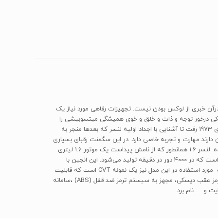
رآن خبری از لوکس بودن نیست. تجهیزات رفاهی مورد نیاز یک
نامیکی درخور توجه و ذات و خلق و خوی همیشگی میتسوبیشی را
دارد و یکی از خودروهایی است که پتانسیل عجیبی برای تیونینگ و تقویت دارد. اگر قرار باشد پیشینه لنسر مورد مطالعه قرار گیرد باید به حوالی سال‌های 1973 رفت تا آشنایی با اجداد اولیه لنسر که بعدها منجر به
ارند مهارت و تجربه خاصی دارد. در این سگمنت رقبای بسیاری
حضور دارند زیرا یکی از مهمترین و پرتقاضاترین سگمنت ها است. نه به اندازه سدان‌های لوکس گران است و نه به اندازه سدان‌های کلاس پایین‌تر ساده. لنسر 1.6 همانطور که از نامش پیداست یک موتور 1.6 لیتری
چهار سیلندر دارد. حداکثر توان این پیشرانه در دور 6000 تولید می‌شود که رقم 117 اسب‌بخار است. همچنین گشتاور تولیدی این موتور 154 نیوتن متر است که در 4000 دور در دقیقه تولید می‌شود. این انجین با
استاندارد آلایندگی یورو 5 در سیکل ترکیبی برای پیمایش 100 کیلومتر 7 لیتر سوخت لازم دارد که رقمی منطقی و قابل قبول به نظر می‌رسد. جعبه دنده مورد استفاده در این مدل نیز یک نمونه CVT است که قابلیت
تعویض به صورت دستی 6 سرعته را داراست. از جمله تجهیزات رفاهی و ایمنی قابل دسترس در این مدل می‌توان به ترمز جلو دیسکی خنک شونده و ترمز عقب دیسکی، مجهز به سیستم ترمز ضد قفل (ABS) ،سامانه