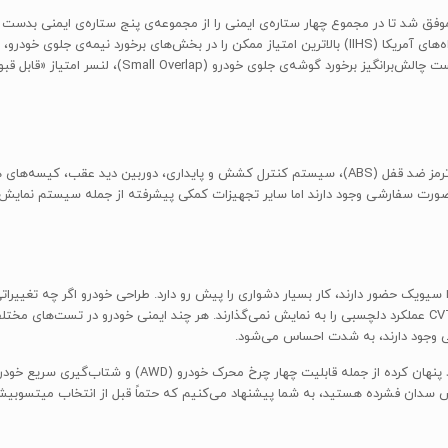
وبیشی لنسر در تست‌های تصادف دولت آمریکا (NHTSA) موفق شد تا در مجموع چهار ستاره‌ی ایمنی را از مجموعه‌ی پنج
در برخوردهای جانبی می‌شود. علاوه بر این، موسسه‌ی ایمنی بزرگراه‌های آمریکا (IIHS) بالاترین امتیاز ممکن 
 لنسر امتیاز «قابل قبول» را بدست آورده که یک رده پایین‌تر از امتیاز «خوب» است.
میتسوبیشی لنسر از امکانات ایمنی استانداردی از جمله سیستم ترمز ضد قفل (ABS)، سیستم کنترل کشش و پ
صورت سفارشی وجود دارند اما سایر تجهیزات کمکی پیشرفته از جمله سیستم نمایش ن
یک حضور دارند، کار بسیار دشواری را پیش رو دارد. طراحی خودرو اگر چه تغییراتی
سطحی متوسط قرار دارد و پیشرانه‌های آن در تعامل با گیربکس CVT عملکرد دلچسبی را به نمایش نمی‌گذارند. هر چند ایم
ی وجود دارند، به شدت احساس می‌شود.
میتسوبیشی لنسر البته چند ترفند ساده را هم در زیر آستین خ
لاس سدان فشرده هستید، به شما پیشنهاد می‌کنیم که حتماً قبل از انتخاب میتسوبیش