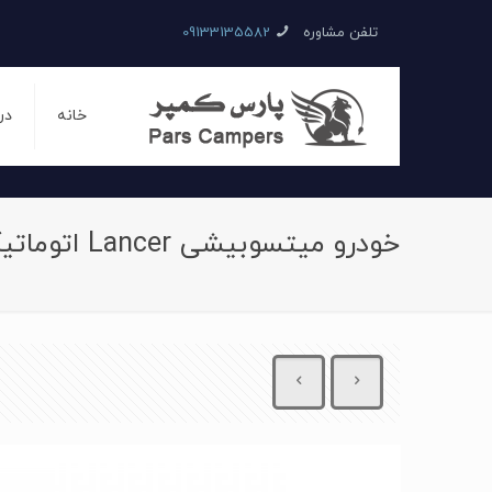
تلفن مشاوره
09133135582
خانه
در
خودرو میتسوبیشی Lancer اتوماتیک سال 2017