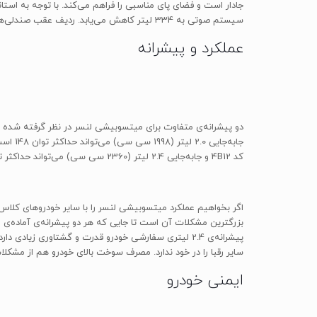
سیستم صوتی به 334 لیتر کاهش می‌یابد. ردیف عقب صندلی‌ها با قابلیت تاشدن به نسبت 60/40 امکان قراردادن وسایل بلندتر را برای شما فراهم می‌کنند.
عملکرد و پیشرانه
کد 4B12 و جابه‌جایی 2.4 لیتر (2360 سی سی) می‌تواند حداکثر توان 168 اسب بخار را در 6000 دور بر دقیقه و حداکثر گشتاور 226 نیوتن متر را در 4100 دور بر دقیقه تولید نماید.
اگر بخواهیم عملکرد میتسوبیشی لنسر را با سایر خودروهای کلاس س
پیشرانه‌ی 2.4 لیتری سفارشی خودرو قدرت و گشتاوری زیاد
سایر رقبا را در خود ندارد. مصرف سوخت بالای خودرو هم از مشکلا
ایمنی خودرو