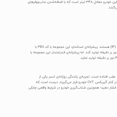
جادار است و فضای پای مناسبی را فراهم می‌کند. با توجه به استانداردهای این کلاس، فضای بار لنسر نسبتاً کوچک به حساب می‌آید. ظرفیت فضای بار این خودرو معادل 348 لیتر است که با اضافه‌شدن ساب‌ووفرهای
دو پیشرانه‌ی متفاوت برای میتسوبیشی لنسر در نظر گرفته شده است که هر دوی این پیشرانه‌ها از سری Mitsubishi 4B1 با آرایش چهار سیلندر خطی (I4) هستند. پیشرانه‌ی استاندارد این مجموعه با کد 4B11 با
‌جایی 2.0 لیتر (1998 سی سی) می‌تواند حداکثر توان 148 اسب بخار را در دور موتور 6000 دور بر دقیقه و حداکثر گشتاور 196 نیوتن متر را در 4200 دور بر دقیقه تولید کند. اما پیشرانه‌ی قدرتمندتر این مجموعه با
قب افتاده است. تجربه‌ی رانندگی روزانه‌ی لنسر یکی از
بزرگترین مشکلات آن است تا جایی که هر دو پیشرانه‌ی آماده‌ی این خودرو عملکرد سختی را در این شرایط به نمایش می‌گذارند، به خصوص زمانی که در کنار گیربکس CVT خودرو قرار می‌گیرند. درست است که
تا انتها فشار دهید؛ همچنین شتاب‌گیری خودرو در شرایط واقعی چابکی