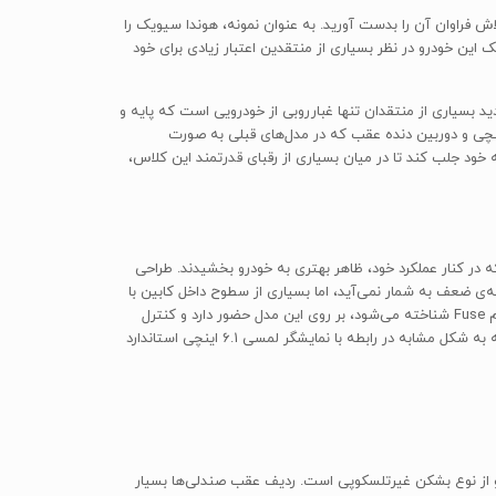
ش فراوان آن را بدست آورید. به عنوان نمونه، هوندا سیویک را
ین خودرو در نظر بسیاری از منتقدین اعتبار زیادی برای خود
 تازه از دید بسیاری از منتقدان تنها غبارروبی از خودرویی است که پایه و
ت‌ها است بوی کهنگی می‌دهد. با تمام این تفاسیر، هنوز می‌توان نقاط مثبتی در این خودرو پیدا کرد از جمله اینکه نمایشگر لمسی 6.1 اینچی و دوربین دنده عقب که در مدل‌های قبلی به صورت
ه خود جلب کند تا در میان بسیاری از رقبای قدرتمند این کلاس،
ییراتی به خصوص در نمای جلوی خود همراه بوده از جمله اضافه‌شدن چراغ‌های LED روشنایی در روز که در کنار عملکرد خود، ظاهر بهتری به خودرو بخشیدند. طراحی
‌ی ضعف به شمار نمی‌آید، اما بسیاری از سطوح داخل کابین با
پلاستیک سخت و بی‌کیفیت پوشیده شده‌اند که احساس خوشایندی را به سرنشینان منتقل نمی‌کنند. سیستم فعالسازی صوتی میتسوبیشی که با نام Fuse شناخته می‌شود، بر روی این مدل حضور دارد و کنترل
سیستم مسیریابی و صوتی را ممکن می‌سازد، البته پاسخگویی این سیستم به فرامین به خوبی سیستم‌های مشابه در بعضی از رقبا نیست. این مسئله به شکل مشابه در رابطه با نمایشگر لمسی 6.1 اینچی استاندارد
و از نوع بشکن غیرتلسکوپی است. ردیف عقب صندلی‌ها بسیار