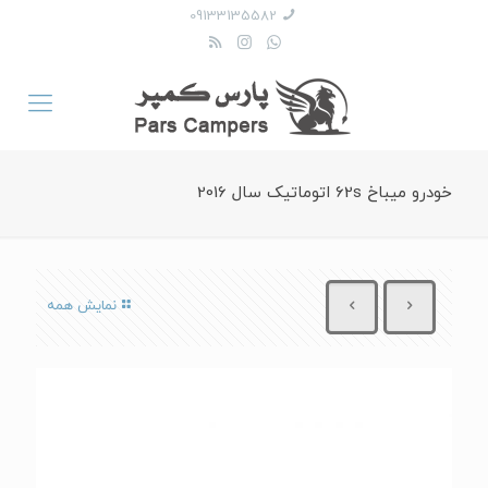
09133135582
خودرو میباخ 62s اتوماتیک سال 2016
نمایش همه