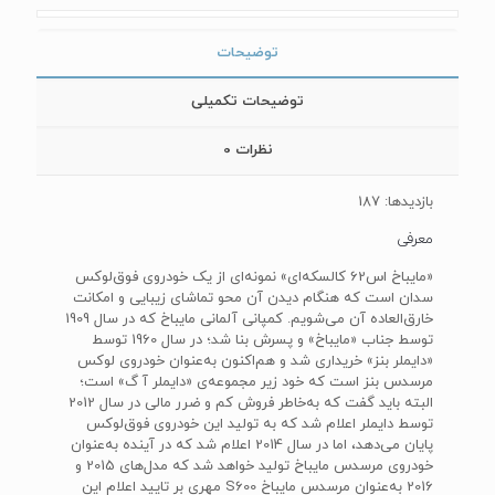
توضیحات
توضیحات تکمیلی
نظرات
0
بازدیدها: 187
معرفی
«مایباخ اس62 کالسکه‌ای» نمونه‌ای از یک خودروی فوق‌لوکس
سدان است که هنگام دیدن آن محو تماشای زیبایی و امکانت
خارق‌العاده آن می‌شویم. کمپانی آلمانی مایباخ که در سال 1909
توسط جناب «مایباخ» و پسرش بنا شد؛ در سال 1960 توسط
«دایملر بنز» خریداری شد و هم‌اکنون به‌عنوان خودروی لوکس
مرسدس بنز است که خود زیر مجموعه‌ی «دایملر آ گ» است؛
البته باید گفت که به‌خاطر فروش کم و ضرر مالی در سال 2012
توسط دایملر اعلام شد که به تولید این خودروی فوق‌لوکس
پایان می‌دهد، اما در سال 2014 اعلام شد که در آینده به‌عنوان
خودروی مرسدس مایباخ تولید خواهد شد که مدل‌های 2015 و
2016 به‌عنوان مرسدس مایباخ‌ S600‌ مهری بر تایید اعلام این