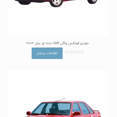
خودرو فولکس واگن Golf دنده ای سال 2002
اطلاعات بیشتر
ا
م
ت
ی
ا
ز
0
ا
ز
5