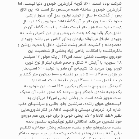
شرکت بوده است.‌ S62‌ گرچه گران‌ترین خودروی دنیا نیست، اما
گران‌ترین خودروی ساخته شده مرسدس بنز است که این اتاق
پس از گذشت 10 سال از تولید اولین مدل آن، هنوز ارزشی
حدود یک میلیون دلار بر آن گذاشته‌اند. خودرویی که در سال
2008 حدود 500 هزار دلار قیمت داشت و قیمت گذاف آن در
مقابل دیگر رقبا بود که باعث ضرر‌دهی برای این کمپانی شد. ته
چهره‌ی مایباخ می‌تواند برایمان یادآور کلاس اس باشد. چهره‌ای
معصومانه و کشیده، ظاهر پشت شکیل، داخل با محیط روشن و
دلگرم‌کننده با امکانات رفاهی زیاد بخشی از شخصیت این
خودروی دوست‌داشتنی است. اس62 از یک موتور 12 سیلندر
48 سوپاپه با آرایش‌ V شکل و حجم شش لیتر از نوع توین
توربو بهره می‌برد که نتیجه‌ی آن قادر به تولید 620 اسب‌بخار
در بازه‌ی 4800 تا 5100 دور در دقیقه و 1000 نیوتون متر گشتاور
در حد فاصل 2000 تا 4000 دور در دقیقه است. استاندارد
آلایندگی یورو پنج با سیکل ترکیبی 19.6 است. این خودرو به
یک جعبه دنده‌ی خودکار پنج سرعته که محور عقب آن محرک
است مجهز شده است. در بخش ایمنی اس62 می‌توان به
کیسه‌های هوای راننده، سرنشین جلو، جانبی و سرنشینان عقب
اشاره کرد. ترمزهای دیسکی با قابلیت‌ ABS‌ در کنار فناوری‌هایی
نظیر‌ EBD ،‌EBA‌ و‌ ESP‌ ایمنی خوبی را برای خودروی هم دوره‌ی
خود تضمین می‌کند. امکاناتی نظیر نویگیشن، سنسور دنده
عقب، مانیتورهای جلو و عقب، سیستم پخش حرفه‌ای، تنظیم
برقی آینه و صندلی‌ها در هشت جهت، جنس چرم مرغوب به‌کار