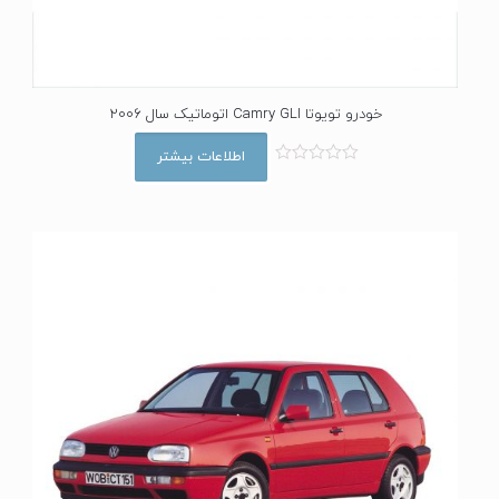
خودرو تویوتا Camry GLI اتوماتیک سال 2006
اطلاعات بیشتر
ا
م
ت
ی
ا
ز
0
ا
ز
5