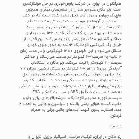
هم‌اکنون در ایران، در شرکت پارس‌خودرو، در حال مونتاژشدن
است. رنو مگان علاوه‌بر سدان در کلاس‌های دیگری همچون
هاچ‌بک چهاردر و دودر کانورتیبل تولید شده است که در کشور
ما تعدادی از آن‌ها نیز موجود است.در بخش مشخصات فنی
مگان سدان 2.0 از یک موتور 4 سیلندر خطی 16 سوپاپ به
حجم 2 لیتر بهره می‌برد که حداکثر قدرت 136 اسب بخار و
حداکثر گشتاور 188 نیوتون‌متر را تولید می‌کند. این قدرت از
طریق یک گیربکس اتوماتیک 4دنده به محور جلوی خودرو
منتقل می‌شود و این خودروی 1350 کیلوگرمی را در مدت زمان
10 ثانیه به سرعت 100 کیلومتر در ساعت می‌رساند و حداکثر
سرعت 190 کیلومتر را ثبت می‌کند. رنو مگان با استاندارد
آلایندگی یورو5 در هر 100 کیلومتر در سیکل ترکیبی میزان 7.2
لیتر بنزین مصرف می‌کند. در بخش مشخصات فنی بین مدل
مونتاژ و وارداتی تفاوت‌های اندکی وجود دارد. امکاناتی که رنو
برای مدل وارداتی قرار داده، عبارت‌اند از ترمز جلو و عقب دیسکی
به همراه سیستم ضدقفل ABS و سیستم کمکی EBA،
سیستم تهویه مطبوع اتوماتیک، شیشه‌بالابرهای برقی جلو و
عقب، کیسه هوای ایمنی راننده و سرنشین و جانبی به تعداد 6
عدد، استارت بدون کلید، آینه‌های جانبی برقی به همراه
گرمکن.
مقدمه
رنو مگان در ایران، ترکیه، فرانسه، اسپانیا، برزیل، تایوان و