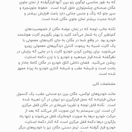
که به طور مناسبی لوگوی رنو بین آنها قرارگرفته از نمای جلوی
مگان صحنه‌ی چشم‌نوازی خلق کرده است. خطوط جلوپنجره و
سپر جلو که رنگ و جنس جذابی دارد باعث افزایش بیشتر و
البته جدیت بیشتر نمای جلوی مگان شده است.
نکته جالب توجه که در زمان عرضه مگان از خصوصیت‌های
کم‌نظیر آن به شمار می‌آمد کلید یا بهتر بگوییم کارت هوشمند
خودرو بود. در واقع شما در مگان به جای کلیدهای معمولی با
یک کارت شبیه به ریموت کنترل دزدگیرهای معمولی روبرو
می‌شوید. برای روشن کردن خودرو کارت را در جایی که برایش در
نظرگفته شده قرار می‎دهید و خودرو را با زدن دکمه استارت
روشن می‌کنید. فضای داخلی اتاق خودرو در مگان کاملا جادار و
راحت است و شیشه‌ عقب و شیشه کناری خودرو به پرده مجهز
شده است.
مشخصات کلی
مانند خودروهای لوکس، مگان بین دو صندلی عقب، یک کنسول
میانی قرارداده که محل قرارگیری دو لیوان در آن تعبیه شده
است. نکته قابل توجه و تقریبا غیرعادی در مگان قفل مرکزی
آن است. این سیستم به این صورت کار می‌کند که بعد از
حرکت خودرو درها به صورت اتوماتیک قفل می‌شوند و تنها راه
بازکردن درها دکمه قفل مرکزی است که کنار دکمه استارت
خودرو قرار گرفته است. ترمز دستی مگان نیز با خودروهای دیگر