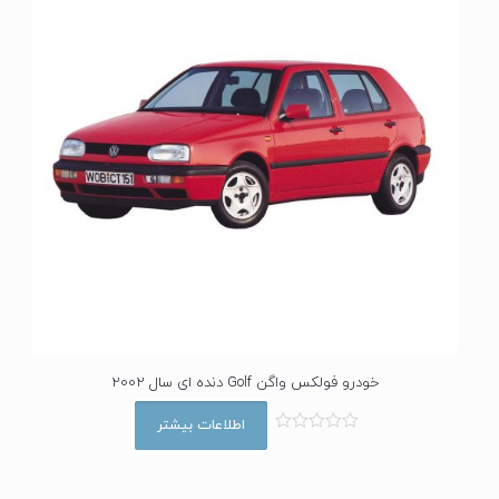
خودرو فولکس واگن Golf دنده ای سال 2002
اطلاعات بیشتر
ا
م
ت
ی