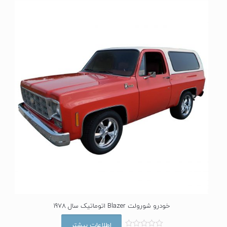
ا
ز
0
ا
ز
5
خودرو شورولت Blazer اتوماتیک سال 1978
اطلاعات بیشتر