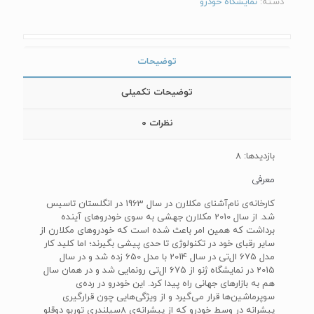
دسته:
نمایشگاه خودرو
توضیحات
توضیحات تکمیلی
نظرات
0
بازدیدها: 8
معرفی
کارخانه‌ی نام‌آشنای مکلارن در سال 1963 در انگلستان تاسیس
شد. از سال 2010 مکلارن جهشی به سوی خودروهای آینده
برداشت که همین امر باعث شده است که خودروهای مکلارن از
سایر رقبای خود در تکنولوژی تا حدی پیشی بگیرند؛ اما کلید کار
مدل 675 ال‌تی در سال 2014 با مدل 650 زده شد و در سال
2015 در نمایشگاه ژنو از 675 ال‌تی رونمایی شد و در همان سال
هم به بازارهای جهانی راه پیدا کرد. این خودرو در رده‌ی
سوپرماشین‌ها قرار می‌گیرد و از ویژگی‌هایی چون قرارگیری
پیشرانه در وسط خودرو که از پیشرانه‌ی 8سیلندری توربو دوقلو