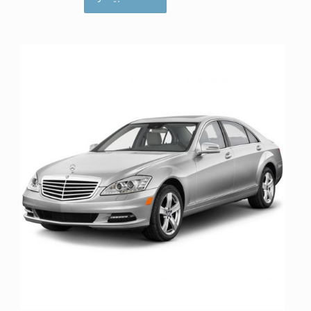
ا
م
ت
ی
ا
ز
0
ا
ز
5