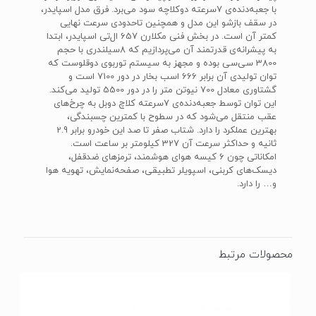
با جعبه‌دنده‌ی 7سرعته دوکلاچه سود می‌برد. فرق مدل اسپایدر،
در سقف بازشو این مدل و همچنین تاحدودی سرعت نهایی
کمتر آن است. در بخش فنی مکلارن 657 ال‌تی اسپایدر، ابتدا
به پیشرانه‌ی قدرتمند آن می‌پردازیم که 8سیلندری با حجم
3800 سی‌سی بوده و مجهز به سیستم توربوی دوقلوست که
توان تولیدی آن برابر 666 اسب بخار در دور 7100 است و
گشتاوری معادل 700 نیوتن متر را در دور 5500 تولید می‌کند.
این توان توسط جعبه‌دنده‌ی 7سرعته کلاچ دوبل به چرخ‌های
عقب منتقل می‌شود که در سطوح با کمترین چسبندگی،
بهترین عملکرد را دارد. شتاب صفر تا صد این خودرو برابر 2.9
ثانیه و حداکثر سرعت آن 327 کیلومتر بر ساعت است.
امکاناتی چون 6 کیسه هوای هوشمند، ترمزهای ضدقفل،
دیسک‌‌‌‌‌های کربنی، اسپویلر تطبیقی، صفحه‌نمایش، تهویه هوا
و… را دارد.
محصولات مرتبط