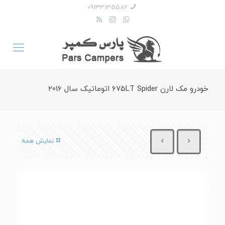
09133135582
خودرو مک لارن 675LT Spider اتوماتیک سال 2016
نمایش همه