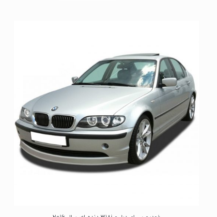
م
ت
ی
ا
ز
0
ا
ز
5