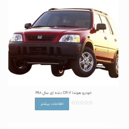
خودرو هوندا CR-V دنده ای سال 1998
اطلاعات بیشتر
ا
م
ت
ی
ا
ز