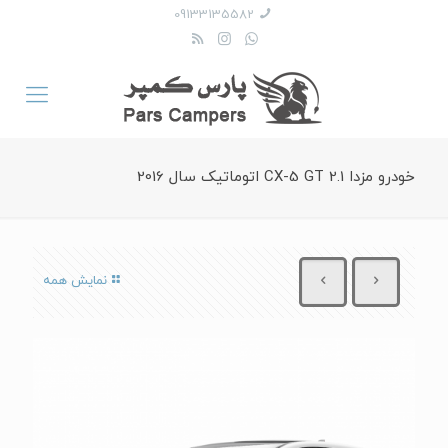
09133135582
خودرو مزدا CX-5 GT 2.1 اتوماتیک سال 2016
نمایش همه