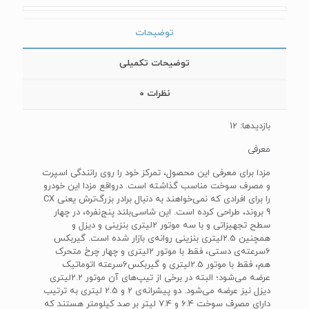
توضیحات
توضیحات تکمیلی
نظرات
0
بازدیدها: 12
معرفی
مزدا برای معرفی این محصول، تمرکز خود را روی رانندگی اسپرت
و مصرف سوخت مناسب گذاشته است. درواقع مزدا این خودرو
را برای افرادی که نمی‌خواهند به دنبال برادر بزرگ‌ترش یعنی CX
9 بروند، طراحی کرده است. این شاسی‌بلند پنج‌نفره، در چهار
سطح تجهیزاتی و با سه موتور 2لیتری بنزینی و دیزل و
همچنین 2.5لیتری بنزینی روانه‌ی بازار شده است. گیربکس
6سرعته‌ی دستی، فقط با موتور 2لیتری و چهار چرخ متحرک
هم، فقط با موتور 2.5لیتری و گیربکس6سرعته اتوماتیک
عرضه می‌شود؛ البته در برخی از تیپ‌های آن موتور 2.2لیتری
دیزل نیز عرضه می‌شود. دو پیشرانه‌ی 2 و 2.5 لیتری به ترتیب
دارای مصرف سوخت 6.4 و 7.4 لیتر بر صد کیلومتر هستند که