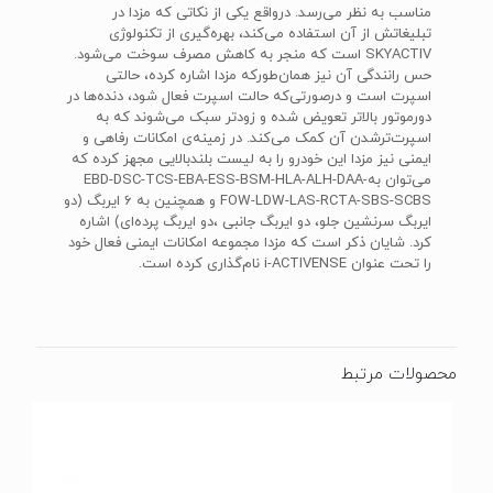
مناسب به نظر می‌رسد. درواقع یکی از نکاتی که مزدا در
تبلیغاتش از آن استفاده می‌کند، بهره‌گیری از تکنولوژی
SKYACTIV است که منجر به کاهش مصرف سوخت می‌شود.
حس رانندگی آن نیز همان‌طورکه مزدا اشاره کرده، حالتی
اسپرت است و درصورتی‌که حالت اسپرت فعال شود، دنده‌ها در
دورموتور بالاتر تعویض شده و زودتر سبک می‌شوند که به
اسپرت‌ترشدن آن کمک می‌کند. در زمینه‌ی امکانات رفاهی و
ایمنی نیز مزدا این خودرو را به لیست بلندبالایی مجهز کرده که
می‌توان بهEBD-DSC-TCS-EBA-ESS-BSM-HLA-ALH-DAA-
FOW-LDW-LAS-RCTA-SBS-SCBS و همچنین به 6 ایربگ (دو
ایربگ سرنشین جلو، دو ایربگ جانبی ،دو ایربگ پرده‌ای) اشاره
کرد. شایان ذکر است که مزدا مجموعه امکانات ایمنی فعال خود
را تحت عنوان i-ACTIVENSE نام‌گذاری کرده است.
محصولات مرتبط