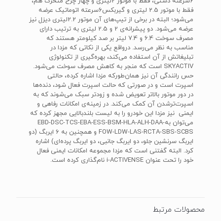
6سرعته دستی، فقط با موتور 2لیتری و چهار چرخ متحرک هم،
فقط با موتور 2.5 لیتری و گیربکس6سرعته اتوماتیک عرضه
می‌شود؛ البته در برخی از تیپ‌های آن موتور 2.2لیتری دیزل نیز
عرضه می‌شود. دو پیشرانه‌ی 2 و 2.5 لیتری به ترتیب دارای
مصرف سوخت 6.4 و 7.4 لیتر بر صد کیلومتر هستند که
مناسب به نظر می‌رسد. درواقع یکی از نکاتی که مزدا در
تبلیغاتش از آن استفاده می‌کند، بهره‌گیری از تکنولوژی
SKYACTIV است که منجر به کاهش مصرف سوخت می‌شود.
حس رانندگی آن نیز همان‌طورکه مزدا اشاره کرده، حالتی
اسپرت است و در صورتی که حالت اسپرت فعال شود، دنده‌ها
در دور موتور بالاتر تعویض شده و زودتر سبک می‌شوند که به
اسپرت‌ترشدن آن کمک می‌کند. در زمینه‌ی امکانات رفاهی و
ایمنی نیز مزدا این خودرو را به لیست بلندبالایی مجهز کرده که
می‌توان بهEBD-DSC-TCS-EBA-ESS-BSM-HLA-ALH-DAA-
FOW-LDW-LAS-RCTA-SBS-SCBS و همچنین به 6 ایربگ (دو
ایربگ سرنشین جلو، دو ایربگ جانبی، دو ایربگ پرده‌ای) اشاره
کرد. البته گفتنی است که مزدا مجموعه امکانات ایمنی فعال
خود را تحت عنوان i-ACTIVENSE نام‌گذاری کرده است.
محصولات مرتبط