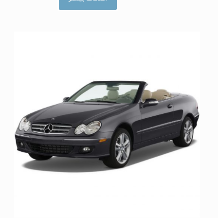
ا
م
ت
ی
ا
ز
0
ا
ز
5