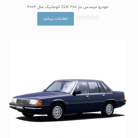
خودرو مرسدس بنز CLK 200 اتوماتیک سال 2006
اطلاعات بیشتر
ا
م
ت
ی
ا
ز
0
ا
ز
5