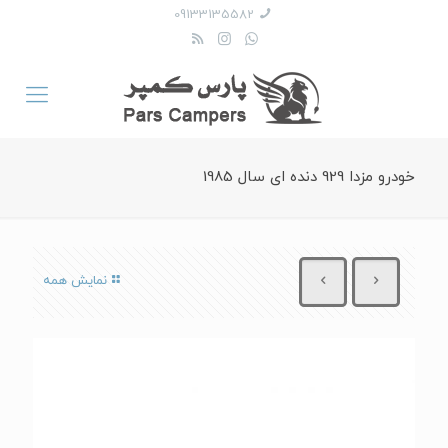
09133135582
خودرو مزدا 929 دنده ای سال 1985
نمایش همه