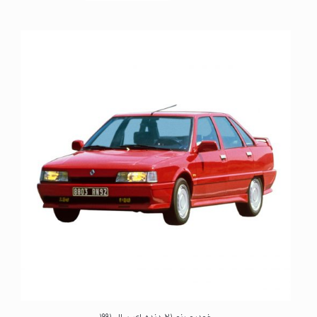
م
ت
ی
ا
ز
0
ا
ز
5