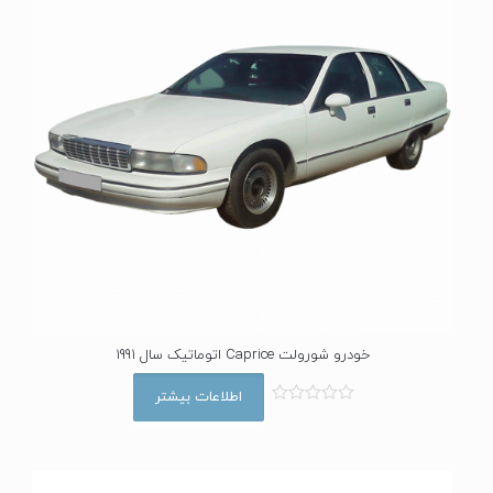
خودرو شورولت Caprice اتوماتیک سال 1991
اطلاعات بیشتر
ا
م
ت
ی
ا
ز