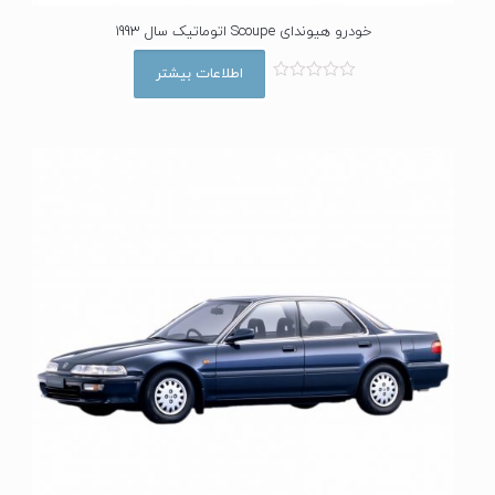
خودرو هیوندای Scoupe اتوماتیک سال 1993
اطلاعات بیشتر
ا
م
ت
ی
ا
ز
0
ا
ز
5