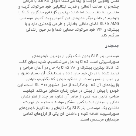
نقش چاقویی کوچک را ایفا می‌کنند! آئودی R8 هم با طراحی
چشم‌نواز، اصالت آلمانی و قدرت ایتالیایی خود می‌تواند گزینه‌ی
مناسبی به نظر برسد. اما شاید بهترین گزینه‌ی جایگزین SLS را
بتوانیم در داخل دیگر مدل‌های این کمپانی پیدا کنیم. مرسدس
SL65 AMG فضای داخلی جادارتر و طراحی زنده‌تری دارد و با
پیشرانه‌ی V12 خود می‌تواند حسابی شما را در حین رانندگی
سرگرم کند.
جمع‌بندی
مرسدس بنز SLS بدون شک یکی از بهترین خودروهای
سوپراسپرتی است که تا به حال می‌شناسیم. شاید بتوان گفت
که SLS بهترین پیشرانه‌ی V8 که تا به حال در آلمان طراحی و
تولید شده را در دل خود جای داده و هندلینگ آن بسیار دقیق و
بی عیب و نقص است. از عملکرد خودرو که بگذریم، طراحی
بال‌پرنده‌ای آن که الهام‌گرفته از مدل مشهور SL 300 است، این
خودرو را بیش از پیش در میان رقبان متمایز می‌کند. کیفیت
طراحی کابین هم کمی از ظاهر آن ندارد؛ هر چند از نظر فضای
داخلی و میدان دید با کمی مشکل مواجه هستیم. در نهایت،
داشتن یک مرسدس بنز SLS برگ تازه‌ای را به تاریخ خودروهای
سوپراسپرت اضافه کرده و داشتن آن یکی از آرزوهای تمامی
طرفداران مرسدس است.