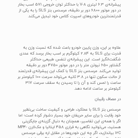
پیشرانه‌ی 6.3 لیتری V-8 با حداکثر توان خروجی 571 اسب بخار
در دور موتور 6800 دور بر دقیقه، مرسدس بنز SLS را به یکی از
قدرتمندترین خودروهای اسپرت کلاس خود تبدیل می‌کند.
علاوه بر این، وزن پایین خودرو باعث شده که نسبت وزن به
قدرت برای SLS به 2.84 کیلوگرم بر اسب بخار برسد که عددی
شگفت‌انگیز است. این پیشرانه‌ی تنفس طبیعی حداکثر
گشتاور 650 نیوتن متر را در دور موتور 4750 دور بر دقیقه
تولید می‌کند. مرسدس بنز SLS با کمک این پیشرانه‌ی قدرتمند
از حالت سکون تنها در 3.8 ثانیه می‌تواند سرعت 100 کیلومتر بر
ساعت را لمس کند و آن را تا رسیدن به سقف سرعت 317
کیلومتر بر ساعت ادامه دهد.
در مصاف رقیبان
مرسدس بنز SLS با عملکرد، طراحی و کیفیت ساخت بی‌نظیر
خود رقابت را برای سایر حریفان خود بسیار دشوار کرده است؛ اما
اگر با همه‌ی این تفاسیر، همچنان به دنبال گزینه‌ی جایگزینی
هستید، می‌توانید نگاهی به فراری 458 ایتالیا و مک‌لارن MP4-
12C بیاندازید، اگر چه این خودروها در مقابل اره برقی مرسدس