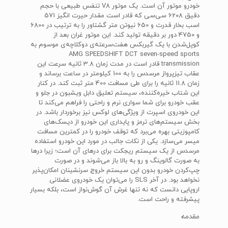
خودرو موتور آن است. یک موتور V8 تنفس طبیعی با حجم
دقیق 6208 سی‌سی که قادر است مقدار حیرت انگیز 571
اسب بخار قدرت و 650 نیوتن متر گشتاور را به ترتیب در 6800
و 4750 دور بر دقیقه تولید کند. این موتور غران بعد از
کوپل‌شدن با یک گیربکس هفت‌سرعته‌ی دوکلاچه‌ی موسوم به
AMG SPEEDSHIFT DCT seven-speed sports
transmission قادر است در مدت زمان 3.8 ثانیه سرعت این
عقاب تیزپرواز مرسدس را به 100 کیلومتر در ساعت برساند و
زمان 11.8 ثانیه را برای طی مسافت 400 متر ثبت کند. در کنار
این شتاب خیره‌کننده، سیستم تعلیق دابل ویشبون در جلو و
عقب خودرو برای شما سواری‌ نرم و راحتی را فراهم می‌کند تا
این خودروی اسپرت از ویژگی‌های لوکس نیز برخوردار باشد. در
بخش سیستم‌های ترمز و پایداری این خودرو از دیسک‌های
کامپوزیتی بهره می‌برد که توقف خودرو را در کمترین مسافت
میسر می‌سازد. یکی از نکات جالب در مورد این خودرو استفاده
مرسدس از یک سیستم ریجکت برای درهای آن است؛ زیرا درها
به صورت گالوینگ و رو به بالا باز می‌شوند و در صورت
چپ‌کردن خودرو بدون این سیستم خروج سرنشینان امکان‌پذیر
نخواهد بود. در آخر SLS را می‌توان یک خودروی عضلانی
اروپایی دانست که نه تنها غرش آن گوش‌نواز است، بلکه بسیار
پیشرفته و راحت است.
مقدمه