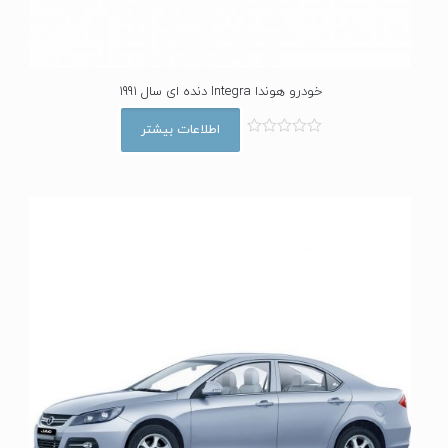
خودرو هوندا Integra دنده ای سال 1991
اطلاعات بیشتر
ا
م
ت
ی
ا
ز
0
ا
ز
5