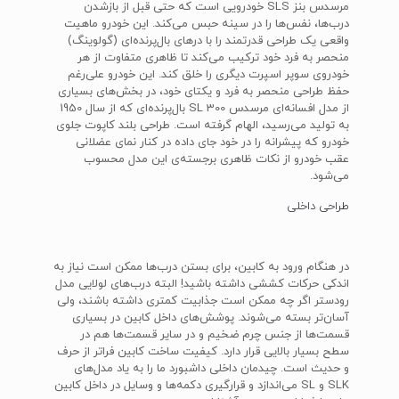
مرسدس بنز SLS خودرویی است که حتی قبل از بازشدن
درب‌ها، نفس‌ها را در سینه حبس می‌کند. این خودرو ماهیت
واقعی یک طراحی قدرتمند را با درهای بال‌پرنده‌ای (گولوینگ)
منحصر به فرد خود ترکیب می‌کند تا ظاهری متفاوت از هر
خودروی سوپر اسپرت دیگری را خلق کند. این خودرو علی‌رغم
حفظ طراحی منحصر به فرد و یکتای خود، در بخش‌های بسیاری
از مدل افسانه‌ای مرسدس 300 SL بال‌پرنده‌ای که از سال 1950
به تولید می‌رسید، الهام گرفته است. طراحی بلند کاپوت جلوی
خودرو که پیشرانه را در خود جای داده در کنار نمای عضلانی
عقب خودرو از نکات ظاهری برجسته‌ی این مدل محسوب
می‌شود.
طراحی داخلی
در هنگام ورود به کابین، برای بستن درب‌ها ممکن است نیاز به
اندکی حرکات کششی داشته باشید! البته درب‌های لولایی مدل
رودستر اگر چه ممکن است جذابیت کمتری داشته باشند، ولی
آسان‌تر بسته می‌شوند. پوشش‌های داخل کابین در بسیاری
قسمت‌ها از جنس چرم ضخیم و در سایر قسمت‌ها هم در
سطح بسیار بالایی قرار دارد. کیفیت ساخت کابین فراتر از حرف
و حدیث است. چیدمان داخلی داشبورد ما را به یاد مدل‌های
SLK و SL می‌اندازد و قرارگیری دکمه‌ها و وسایل در داخل کابین