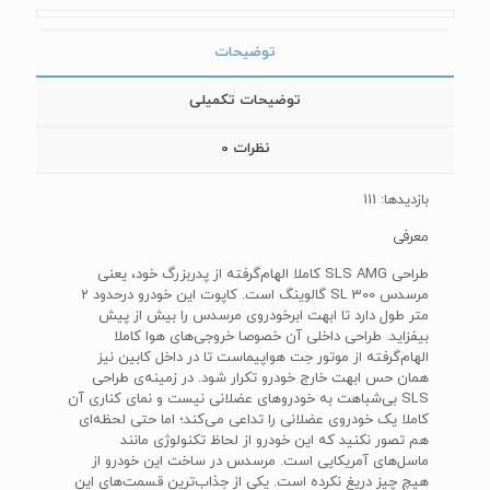
توضیحات
توضیحات تکمیلی
نظرات
0
بازدیدها: 111
معرفی
طراحی SLS AMG کاملا الهام‌گرفته از پدربزرگ خود، یعنی
مرسدس 300 SL گالوینگ است. کاپوت این خودرو درحدود 2
متر طول دارد تا ابهت ابرخودروی مرسدس را بیش از پیش
بیفزاید. طراحی داخلی آن خصوصا خروجی‌های هوا کاملا
الهام‌گرفته از موتور جت هواپیماست تا در داخل کابین نیز
همان حس ابهت خارج خودرو تکرار شود. در زمینه‌ی طراحی
SLS بی‌شباهت به خودروهای عضلانی نیست و نمای کناری آن
کاملا یک خودروی عضلانی را تداعی می‌کند؛ اما حتی لحظه‌ای
هم تصور نکنید که این خودرو از لحاظ تکنولوژی مانند
ماسل‌های آمریکایی است. مرسدس در ساخت این خودرو از
هیچ چیز دریغ نکرده است. یکی از جذاب‌ترین قسمت‌های این