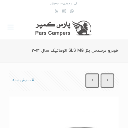
09133135582
خودرو مرسدس بنز SLS MG اتوماتیک سال 2014
نمایش همه