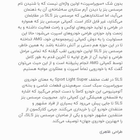
بدون شک «سوپراسپرت» اولین واژه‌ای نیست که با شنیدن نام
مرسدس بنز یا دیدن آرم ستاره‌ی سه‌شاخه‌ی آن به ذهنمان
می‌آید، اما استانداردهایی که مرسدس بنز SLS در مقابلمان
می‌گذارد، غیر قابل انکار است. کمپانی مرسدس بنز که همواره
در طراحی و تولید خودروهای لوکس و راحت فعالیت داشته و به
زحمت وارد حوزه‌ی طراحی خودروهای اسپرت می‌شود؛ حالا این
مسئولیت را به دوش کمپانی زیرمجموعه‌ی خود، AMG انداخته
تا در این حوزه هم دستی بر آتش داشته باشد. به همین خاطر،
مرسدس بنز SLS اولین خودرویی لقب گرفته که تمامی مراحل
طراحی و تولید آن از طرح اولیه تا آخرین قدم به طور کامل
توسط کمپانی AMG انجام پذیرفته است و از این حیث می‌توان
گفت که با خودرویی تماماً اسپرت و عملکردی مواجه هستیم.
SLS در لغت مخفف Sport Light Super به معنای خودروی
سوپراسپرت سبک است. سرهم‌بندی قطعات شاسی و بدنه‌ی
آلومینیومی این خودرو کاملاً با دست انجام می‌گیرد که اشاره
به فلسفه‌ی همیشگی این کمپانی دارد. محبوبیت مرسدس بنز
SLS تا جایی پیش می‌رود که بسیاری از افراد مشهور و
منتقدان خودرو آن را خریداری می‌کنند. جرمی کلارکسون از
منتقدین مشهور خودرو و یکی از صاحبان مرسدس بنز SLS، آن
را «بهترین خودروی جهان» توصیف می‌کند.
طراحی ظاهری