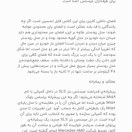
برای طرفداران مرسدس آشنا است.
فضای داخلی کابین برای این کلاس قابل تحسین است اگر چه
رانندگانی با قد بلند ممکن است با فضای پای محدودی مواجه
شوند؛ مدل رودستر علاوه بر این، فضای سر محدودتری هم دارد.
میدان دید خودرو در مدل کوپه محدود بوده و در مدل رودستر
چیزی میان دیدن و ندیدن است! فضای بار خودرو در عین حال
که تقریباً اندکی بیشتر از 170 لیتر در هر دو مدل است، اما شکل
سودمند آن با یک درب بزرگ باعث شده که فضای کافی برای
قرار دادن یک جقت چمدان را داشته باشد. سقف جمع‌شونده‌ی
مدل رودستر بسیار سریع عمل می‌کند و در سرعت‌هایی بیش از
48 کیلومتر بر ساعت تنها در 11 ثانیه باز یا بسته می‌شود.
عملکرد و پیشرانه
پیشرانه‌ی قدرتمند مرسدس بنز SLS در داخل کمپانی با نام
M159 شناخته می‌شود؛ اگر چه این پیشرانه براساس بلوک
M156 طراحی شده اما می‌توان آن را در مقایسه‌ی با مدل پایه‌‎ی
M156 یک بازطراحی کامل به حساب آورد. این تغییرات تا حدی
بوده که کمپانی سازنده را مجبور به انتخاب نامی تازه برای آن
کرده است. در دل مرسدس بنز SLS جدید، یک پیشرانه‌ی
پرتوان هشت سیلندر خوابیده که طراحی و ساخت آن به طور
کامل توسط شرکت Mercedes-AMG انجام گرفته است. این