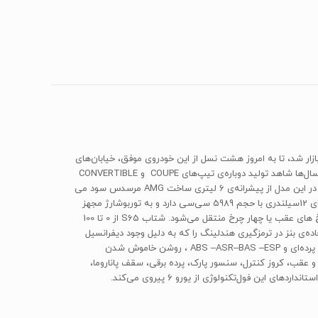
 کلاس S را در سال 1954 با معرفی نسل اول این کلاس (کد W180) آغاز کرد. از سال 1954 که اولین نسل کلاس S روانه‌ی بازار شد، تا به امروز هشت نسل از این خودروی موفق، خیابان‌های
اکثر کشورها را درنوردیده است. جالب است بدانید تمامی این نسل‌ها حتی نمونه‌های نایاب این کلاس در ایران موجود است. در این نسل بعد از گذشت سال‌ها شاهد تولید دوباره‌ی تیپ‌های COUPE و CONVERTIBLE
بوده‌ایم که این امر می‌تواند برای علاقه‌مندان به این تیپ خودرو مخصوصا بنزسواران خوشایند باشد. نسل مورد برسی ما نسل هشتم این مدل است که در این مدل از پیشرانه‌ی 6 لیتری ساخت AMG مرسدس سود می
برد و کاملا از لحاظ طراحی از نسل قبلی متمایز است و بسیار جذاب‌تر و تهاجمی‌تر شده است. مرسدس CONVERTIBLE کلاس S65 با کد C217 پیشرانه‌ا‌ی 12سیلندری با حجم 5989 سی‌سی دارد و به توربوشارژ مجهز
است. توان تولیدی مرسدس به 630 اسب بخار در دور 5000 و گشتاور 1000نیوتنی در دور 2800 رسیده است که توسط یک جعبه‌دنده‌ی 9سرعته به چرخ های عقب یا چهار چرخ منتقل می‌شود. شتاب S65 از 0 تا 100
 مصرف سوخت ترکیبی در هر 100 کیلومتر برای مرسدس 13.5 لیتر است. عملکرد فوق‌العاده‌ی بنز در ترمزگیری هندلینگ را که به دلیل وجود دیفرانسیل
ضدلغزش و سیستم پایداری هوشمند بنز بهتر از نسل‌های قبلی است، نباید از قلم انداخت. امکاناتی چون کیسه هوای راننده و سرنشین، زانویی، جانبی، پرده‌ای و ABS –ASR–BAS –ESP ، روشن خاموش شدن
 عقب، کروز کنترل، سنسور پارک، پرده برقی، سقف پاناروما،
فول‌تکنولوژی از یورو 6 پیروی می‌کند.