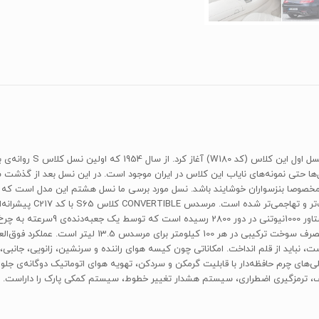
به طور رسمی مرسدس تولید
برابر 4.1 ثانیه و حداکثر سرعت آن 300 کیلومتر بر ساعت است.
ای چرم حافظه‌دار با قابلیت گرمکن و سردکن، تهویه هوای اتوماتیک دوگانه‌ی جلو و
یری اضطراری، سیستم هشدار تغییر خطوط، سیستم کمکی پارک را داراست. استانداردهای این 