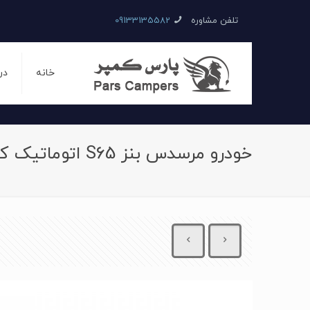
تلفن مشاوره
09133135582
خانه
در
خودرو مرسدس بنز S65 اتوماتیک کوپه سال 2016