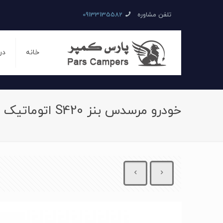
تلفن مشاوره
09133135582
خانه
در
خودرو مرسدس بنز S420 اتوماتیک سال 1995