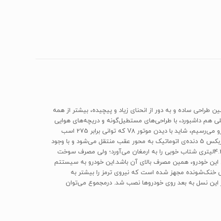
و و عقب و همچنین طراحی ساده و به دور از انحنای زیاد و پیچیده، بیشتر از همه
بعد به تولید انبوه رسید. در فضای داخلی هم داشبورد، با طراحی‌های مستطیل‌گونه و دریچه‌های هوایی
که در امتداد کنسول قرار نگرفته و همچنین فرم آمپرها، بیش از بیش هدف طراحی این خودرو را گوشزد می‌کند.هرچند زمانی که به پیشرانه‌ی این خودرو می‌رسیم، شاید با دیدن موتور V8 که توانی برابر 275 اسب
بخار را با گشتاور خروجی 400 نیوتن‌متر تامین می‌کند، ذهنیتمان از یک خودروی کند به خودوریی با عملکرد بالا تغییر کند. درواقع این گشتاور توسط گیربکس 5 دنده‌ی اتوماتیک به محور عقب منتقل می‌شود و با وجود
وزن بسیار قابل توجه تقریبا 2تنی، می‌تواند به شتاب 8.3 ثانیه‌ای برسد. البته این پیشرانه در E420 و E400 هم استفاده شده است.هرچند این موتور 4.2لیتری شتاب خوبی را به ارمغان می‌آورد؛ ولی مصرف سوخت
یک شهری به ادعای سازنده مصرف تا 21 لیتر بر 100 کیلومتر بالا می‌رود. شاید دلیل تعبیه باک بسیار حجیم 100 لیتری برای این خودرو، همین مصرف بالای آن باشد.این خودرو به سیستتم
متوقف‌کردن این غول تقریبا 2تنی در جلو و عقب به ترمزهای دیسکی خنک‌شونده مجهز شده است که نیروی ترمز را بیشتر به
 این نسل به بعد روی خودروها نصب شد. درمجموع می‌توان