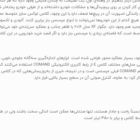
دی وجود دارد تا به مرسدس بنز کلاس E مدل 2016 یک شانس دیگر بدهیم. در وهله‌ی اول، یک نصیحت نه چندان قدیمی و
نندگی اسپورت آن در پیچ‌ها ضعف دارد.با این وجود، کلاس لوکس سایز متوسط مملو
 بی‌ام‌و سری 5 و لکسوس GS هستند؛ البته هیچ کدام از این خودروها نمی‌توانند با تنوع مرسدس بنز برابری ک
بنز کلاس E برابری کند. در کنار این پیشنهادها، یک گزینه‌ی کاملاً جدید هم وجود دارد. ج
ت که فاصله‌ی زیادی با مرسدس بنز دارد و اگر قصد خرید خودرویی در این کلاس را
وه بر ظاهر شیک و زیبای خود، بسیار عملکرد-محور طراحی شده است. ابزارهای اندازه‌گیری سه‌گانه 
مرسدس، طراحی لوکس کابین این خودرو را کامل کرد
 کرد؛ به علاوه، کنترل صوتی آن در سطح بسیار بالایی قرار دارد.
با استانداردهای کلاس خود، نسبتاً راحت و جادار هستند، تنها صندلی‌ها ممکن است اندکی سخت باشند