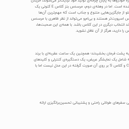
جود داره که هر اندازه خودروها به پایان چرخه‌ی تولید خود نزدیک‌تر می‌شوند، خریدن
آن‌ها عاقلانه‌تر به نظر می‌رسد چرا که مهندسان زمان بیشتری برای کار کردن بر روی پیچیدگی‌ها و مشکلات خودرو داشته‌اند و از طرفی خودرو پخته‌تر شده است. اما در وهله‌ی دوم، مرسدس بنز کلاس E کنونی یک
 از جایگزین‌هایی متنوع و جذاب است که مهم‌ترین آن‌ها
نند. آئودی و لکسوس اسپورت‌تر هستند و بی‌ام‌و می‌تواند از نظر ظاهری با مرسدس
گوار XF مدل 2016 با ظاهر جذاب و عملکرد سرزنده‌ی خود می‌تواند انتخاب دیگری در این کلاس باشد. با همه‌ی این صحبت‌ها،
 دارید، هرگز از آن غافل نشوید.
جلوه‌ی خوبی به پشت فرمان بخشیدند؛ همچنین یک ساعت عقربه‌ای با برند
ه است. تمامی مدل‌های مختلف کلاس E از رابط کاربری الکترونیکی COMAND استفاده می‌کنند که شامل یک نمایشگر عریض، یک دستگیره‌ی کنترلی و کلیدهای
کمکی بر روی داشبورد می‌شود. این سیستم در واقع همان سیستم COMAND قبلی مرسدس است و در نتیجه، خبری از به‌روزرسانی‌هایی که در کلاس C و کلاس S بر روی آن صورت گرفته در این مدل نیست اما با
 ولی در طی سفرهای طولانی راحتی و پشتیبانی تحسین‌برانگیزی ارائه