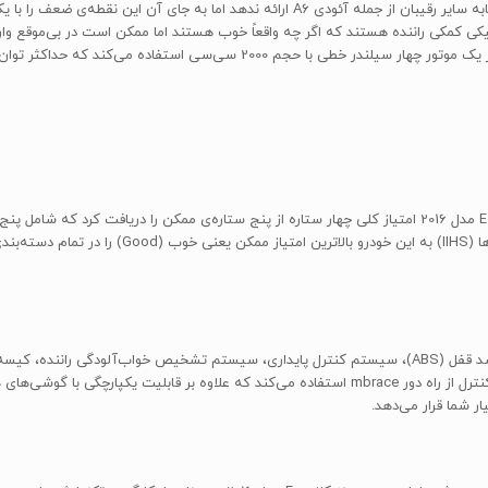
مرسدس بنز کلاس E مدل 2016 ممکن است رانندگی اسپورتی مشابه سایر رقیبان از جمله آئودی 6
 کمکی راننده هستند که اگر چه واقعاً خوب هستند اما ممکن است در بی‌موقع وارد ع
در تست‌های تصادف دولت آمریکا (NHTSA)، مرسدس بنز کلاس E مدل 2016 امتیاز کلی چهار ستاره از پنج ستاره‌ی ممک
ده است.
از امکانات ایمنی استاندارد کلاس E می‌توان به ترمزهای دیسکی ضد قفل (ABS)، سیستم کنترل پایداری، سیستم 
هوای زانویی برای راننده اشاره کرد. همچنین این مدل از سیستم کنترل از راه دور mbrace استفاده می‌کن
ار شما قرار می‌دهد.