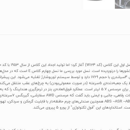
کیلومتر بر ساعت است. مصرف سوخت ترکیبی در هر 100 کیلومتر برای مرسدس 5.7 لیتر است. عملکرد فوق‌الع
از نسل‌های قبلی است، 
راننده، سرنشین (هوشمند) زانویی، جانبی، پرده‌ای و ABS –ASR –AB –BAS –ESP همچنین صندلی‌های چرم حافظه
ردهای این "فول تکنولوژی" از یورو 5 پیروی می‌کند.