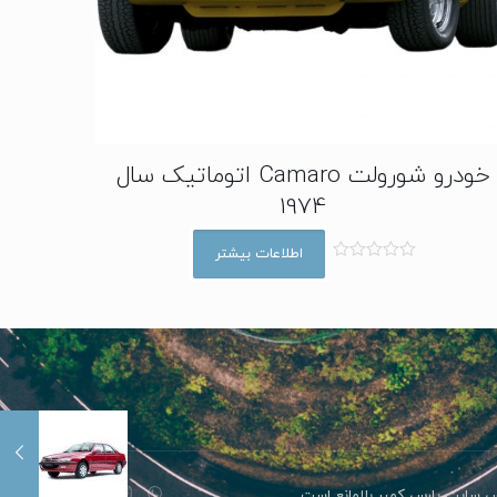
خودرو شورولت Camaro اتوماتیک سال
1974
اطلاعات بیشتر
ا
م
ت
ی
ا
ز
0
ا
ز
5
رس سایت پارس کمپر بلامانع است.