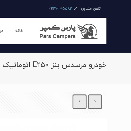
تلفن مشاوره
09133135582
خانه
در
خودرو مرسدس بنز E250 اتوماتیک سال 2016