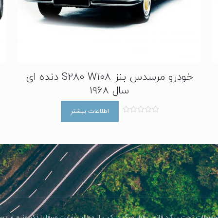
خودرو مرسدس بنز S280 W108 دنده ای
سال 1968
اطلاعات بیشتر
ا
م
ت
ی
ا
ز
0
ا
ز
5
صولات تحت پیگرد قانونی قرار میگیرد. کپی از مطالب سایت صرفا با ذکر منبع و اد