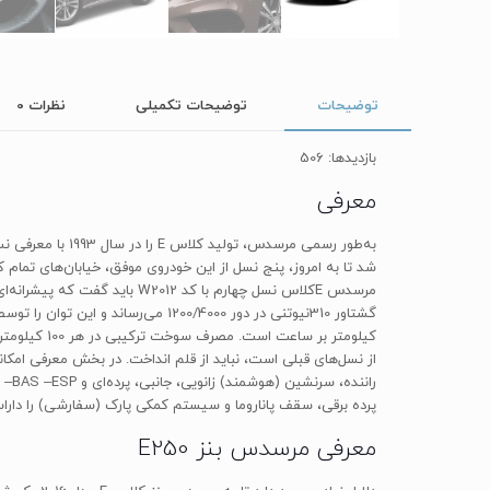
توضیحات
توضیحات تکمیلی
نظرات
0
بازدیدها: 506
معرفی
پرده برقی، سقف پاناروما و سیستم کمکی پارک (سفارشی) را داراست. استاندا
معرفی مرسدس بنز E250