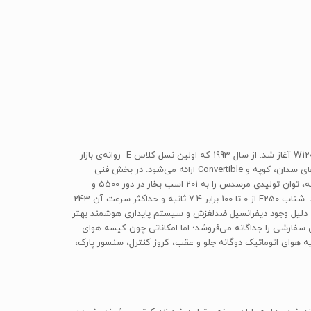
به‌طور رسمی مرسدس، تولید کلاس E را در سال 1993 با معرفی نسل اول این کلاس (کد W124) آغاز کرد؛ اما تولید اجداد این کلاس از سال 1953 با کد W120 آغاز شد. از سال 1993 که اولین نسل کلاس E روانه‌ی بازار
شد تا به امروز، پنج نسل از این خودروی موفق، خیابان‌های تمام کشورها را درنوردیده است. نسل مورد بررسی ما نسل چهارم کلاس E است که در مدل‌های سدان، کوپه و Convertible ارائه می‌شود. در بخش فنی
مرسدس Eکلاس نسل چهارم با کد W2012 باید گفت که پیشرانه‌ای 4سیلندری با حجم 1769 دارد و توسط سیستم توربوشارژ تغذیه می‌شود. این پیشرانه، توان تولیدی مرسدس را به 201 اسب بخار در دور 5500 و
گشتاور 310نیوتنی در دور 1200/4000 می‌رساند و این توان را توسط یک جعبه‌دنده‌ی 5سرعته (در صورت معمولی‌بودن) به چرخ‌های عقب منتقل می‌کند. شتاب E250 از 0 تا 100 برابر 7.4 ثانیه و حداکثر سرعت آن 243
اده‌ی بنز در ترمزگیری هندلینگ را که به دلیل وجود دیفرانسیل ضدلغزش و سیستم پایداری هوشمند بهتر
نباید از قلم انداخت. در بخش معرفی امکانات رفاهی، جانبی و ایمنی باید گفت که مرسدس AWD سفارشی، گیربگس 7سرعته‌ی سفارشی را جداگانه می‌فروشد؛ اما امکاناتی چون کیسه هوای
‌دار با قابلیت گرمکن و سردکن، تهویه هوای اتوماتیک دوگانه جلو و عقب، کروز کنترل، سنسور پارک،