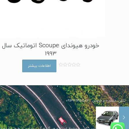
خودرو هیوندای Scoupe اتوماتیک سال
1993
اطلاعات بیشتر
ا
م
ت
ی
ا
ز
0
ا
تلفن مشاوره و فروش : 09133135582
ز
5
تمامی حقوق برای پارس کمپر محفوظ است و هر گونه کپی برداری از طرح و ایده مح