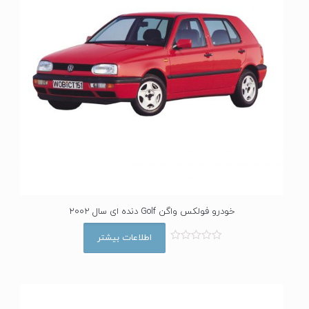
خودرو فولکس واگن Golf دنده ای سال 2002
اطلاعات بیشتر
ا
م
ت
ی
ا
ز
0