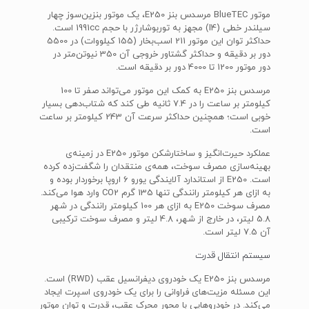
موتور BlueTEC مرسدس بنز E250، یک موتور بنزین‌سوز چهار
سیلندر خطی (I4) مجهز به توربوشارژر با حجم 1991cc است.
حداکثر توان این موتور 211 اسب‌بخار (155 کیلووات) در 5500
دور بر دقیقه و حداکثر گشتاور خروجی آن 350 نیوتن‌متر در
دور موتور 1200 تا 4000 دور بر دقیقه است.
مرسدس بنز E250 به کمک این موتور می‌تواند صفر تا 100
کیلومتر بر ساعت را در 7.4 ثانیه طی کند که شتاب‌دهی بسیار
خوبی است؛ همچنین حداکثر سرعت آن 243 کیلومتر بر ساعت
است.
عملکرد حیرت‌انگیز و ساختارشکن موتور E250 در زمینه‌ی
بهینه‌سازی مصرف سوخت، همه‌ی منتقدان را شگفت‌زده کرده
است. E250 از استاندارد آلایندگی یورو 6 اروپا برخوردار بوده و
به ازای هر کیلومتر رانندگی تنها 135 گرم CO2 وارد هوا می‌کند.
مصرف سوخت E250 به ازای هر 100 کیلومتر رانندگی در شهر
5.8 لیتر، در خارج از شهر، 4.8 لیتر و مصرف سوخت ترکیبی
آن 7.5 لیتر است.
سیستم انتقال قدرت
مرسدس بنز E250 یک خودروی دیفرانسیل عقب (RWD) است.
این مسئله مزیت‌های فراوانی را برای یک خودروی اسپرت ایجاد
می‌کند. در خودروهایی با محور محرک عقب، قدرت و توان موتور