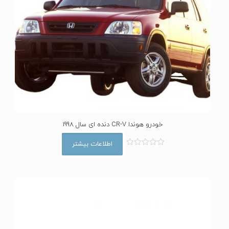
خودرو هوندا CR-V دنده ای سال 1998
اطلاعات بیشتر
ا
م
ت
ی
ا
ز
0
ا
ز
5