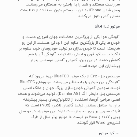
سرراست هستند و شما را به راحتی به هدفتان می‌رسانند.
وصل شدن iPhone به این سیستم بدون استفاده از تنظیمات
دستی کمی طول می‌کشد.
موتور BlueTEC
آلودگی هوا یکی از بزرگترین معضلات جهان امروزی ماست و
خودروها یکی از بزرگترین منابع این آلودگی هستند. از این رو
شایسته است تا خودروسازان در تولید خودروهای خود، علاوه بر
تأکید بر عملکرد قوی و ایمنی بالا، تولید آلودگی آن را هم
کاهش دهند. در این بین، کمپانی آلمانی مرسدس بنز از
پیشتازان این عرصه است.
مرسدس بنز E250 از یک موتور BlueTEC بهره می‌برد که
آلایندگی این خودرو را به حداقل می‌رساند. موتورهای BlueTEC
توسط سومین کمپانی خودروسازی بزرگ جهان و مالک اصلی
مرسدس بنز، دایملر آ گ (Daimler AG)، تولید می‌شوند و هدف
اصلی طراحی آن‌ها، استفاده از تکنولوژی‌های بسیار پیشرفته
برای به حداقل رساندن تولید گازهای ناکس (NOx) است که
اثرات مخربی بر روی محیط‌زیست دارند. این موتورها در دو سال
پیاپی 2007 و 2008 در لیست 10 موتور برتر سال از طرف
نشریه‌ی Ward قرار گرفتند.
عملکرد موتور