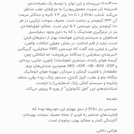
1200/4000 می‌رساند و این توان را توسط یک جعبه‌دنده‌ی
5سرعته (در صورت معمولی‌بودن) به چرخ‌های عقب منتقل
می‌کند. شتاب E250 از 0 تا 100 برابر 7.4 ثانیه و حداکثر سرعت
آن 243 کیلومتر بر ساعت است. مصرف سوخت ترکیبی در هر
100 کیلومتر برای مرسدس 5.7 لیتر است. عملکرد فوق‌العاده‌ی
بنز در ترمزگیری هندلینگ را که به دلیل وجود دیفرانسیل
ضدلغزش و سیستم پایداری هوشمند بهتر از نسل‌های قبلی
است، نباید از قلم انداخت. در بخش معرفی امکانات رفاهی،
جانبی و ایمنی باید گفت که مرسدس AWD سفارشی، گیربگس
7سرعته‌ی سفارشی را جداگانه می‌فروشد؛ اما امکاناتی چون
کیسه هوای راننده، سرنشین (هوشمند) زانویی، جانبی، پرده‌ای
و ABS –ASR –AB –BAS –ESP همچنین صندلی‌های چرم
حافظه‌دار با قابلیت گرمکن و سردکن، تهویه هوای اتوماتیک
دوگانه جلو و عقب، کروز کنترل، سنسور پارک، پرده برقی، سقف
پاناروما و سیستم کمکی پارک (سفارشی) را داراست.
استانداردهای این "فول تکنولوژی" از یورو 5 پیروی می‌کند.
مقدمه
مرسدس بنز E250 از نسل چهارم این خودروها بوده که
قابلیت‌های منحصر به فردی از جمله مصرف سوخت بهینه‌تر،
آلایندگی کمتر و عملکرد بهتر، برخوردار است.
طراحی داخلی