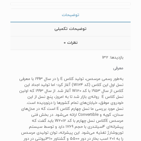
توضیحات
توضیحات تکمیلی
نظرات
0
بازدیدها: 132
معرفی
به‌طور رسمی مرسدس، تولید کلاس E را در سال 1993 با معرفی
نسل اول این کلاس (کد W124) آغاز کرد؛ اما تولید اجداد این
کلاس از سال 1953 با کد W120 آغاز شد. از سال 1993 که اولین
نسل کلاس E روانه‌ی بازار شد تا به امروز، پنج نسل از این
خودروی موفق، خیابان‌های تمام کشورها را درنوردیده است.
نسل مورد بررسی ما نسل چهارم کلاس E است که در مدل‌های
سدان، کوپه و Convertible ارائه می‌شود. در بخش فنی
مرسدس Eکلاس نسل چهارم با کد W2012 باید گفت که
پیشرانه‌ای 4سیلندری با حجم 1769 دارد و توسط سیستم
توربوشارژ تغذیه می‌شود. این پیشرانه، توان تولیدی مرسدس
را به 201 اسب بخار در دور 5500 و گشتاور 310نیوتنی در دور