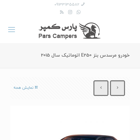
09133135582
خودرو مرسدس بنز E250 اتوماتیک سال 2015
نمایش همه