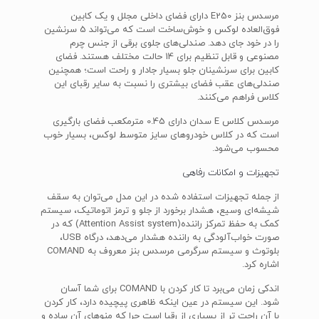
مرسدس بنز E250 دارای فضای داخلی مجلل و یک کابین
فوق‌العاده لوکس و خوش‌ساخت است که می‌تواند 5 سرنشین
را در خود جای دهد. صندلی‌های جلوی برقی از جنس چرم
مصنوعی و قابل تنظیم برای 14 حالت مختلف هستند. فضای
کابین برای سرنشینان جلو بسیار جادار و راحت است؛ همچنین
صندلی‌های عقب فضای بیشتری را نسبت به سایر رقبای این
کلاس فراهم می‌کنند.
مرسدس کلاس E سدان دارای 0.45 مترمکعب فضای بارگیری
است که در کلاس خودروهای سایز متوسط لوکس، بسیار خوب
محسوب می‌شود.
تجهیزات و امکانات رفاهی
از جمله تجهیزات استفاده شده در این مدل می‌توان به سقف
شیشه‌ای وسیع، هشدار برخورد از جلو و ترمز اتوماتیک، سیستم
کمک به حفظ تمرکز راننده(Attention Assist system) که در
صورت خواب‌آلودگی به راننده هشدار می‌دهد، درگاه USB،
بلوتوث و سیستم سرگرمی مرسدس بنز معروف به COMAND
اشاره کرد.
اندکی زمان می‌برد تا کار کردن با COMAND برای شما آسان
شود. این سیستم در عین اینکه ظاهری پیچیده دارد، کار کردن
با آن راحت تر از بسیاری از رقبا است چرا که منوهای آن ساده و