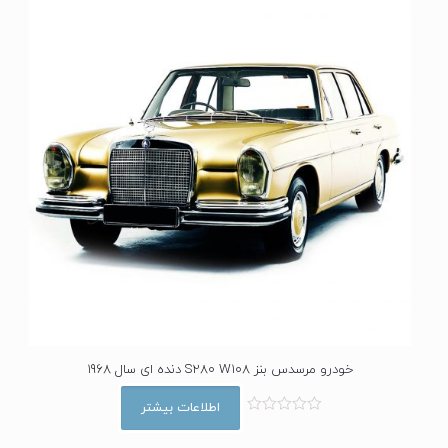
ا
ز
5
خودرو مرسدس بنز S280 W108 دنده ای سال 1968
اطلاعات بیشتر
ا
م