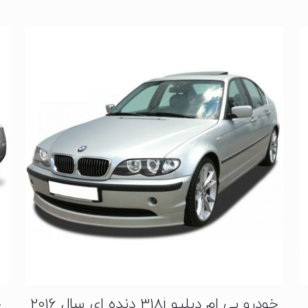
خودرو بی ام دبلیو 318i دنده ای سال 2016