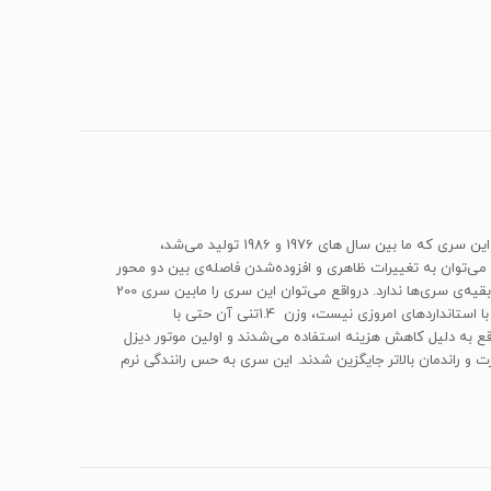
سری E230 w123 مرسدس‌بنز را می‌توان از موفق‌ترین سری‌های این شرکت دانست. درواقع فروش جهانی 2.4 میلیون دستگاه گواهی بر این ادعاست .این سری که ما بین سال های 1976 و 1986 تولید می‌شد،
 (w124) جایگزین شد. از تغییرات آن نسبت به نسل قبلی می‌توان به تغییرات ظاهری و افزوده‌شدن فاصله‌ی بین دو محور
اشاره کرد.می‌توان E230 را سری‌ای دانست که نه‌تنها می‌تواند به‌‌عنوان یک خودروی خانواده به ایفای نقش بپردازد، بلکه از لحاظ فنی نیز دست کمی از بقیه‌ی سری‌ها ندارد. درواقع می‌توان این سری را مابین سری 200
که دارای عملکرد فنی ضعیف‌تر و سری 280 که یک سری اسپرت محسوب می‌شد، به حساب آورد. هرچند قدرت تولیدی این پیشرانه اصلا قابل مقایسه با استانداردهای امروزی نیست، وزن 1.4تنی آن حتی با
اقع به دلیل کاهش هزینه استفاده می‌شدند و اولین موتور دیزل
 گردید و نمونه‌های انژکتوری با قدرت و راندمان بالاتر جایگزین شدند. این سری به حس رانندگی نرم