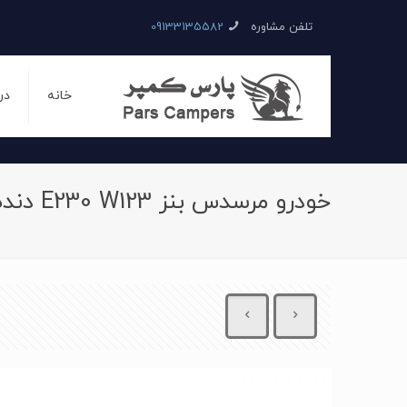
تلفن مشاوره
09133135582
خانه
در
خودرو مرسدس بنز E230 W123 دنده ای سال 1985