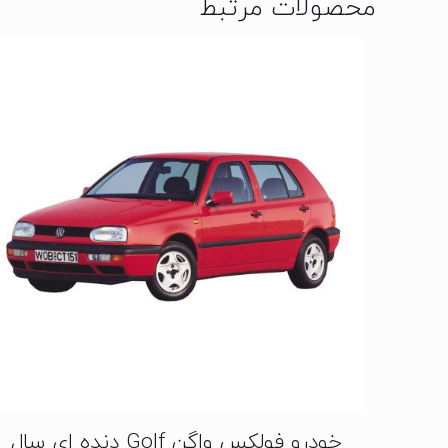
محصولات مرتبط
خودرو فولکس واگن Golf دنده ای سال