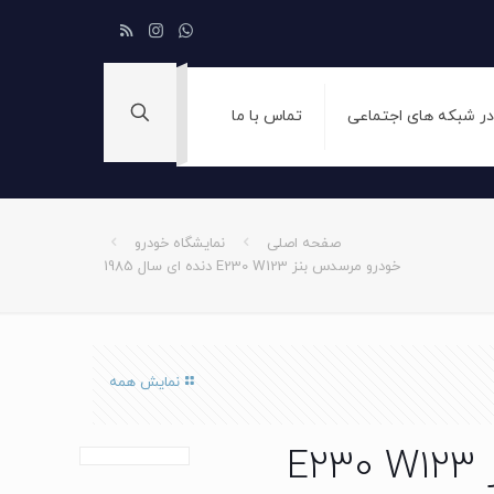
 در شبکه های اجتماعی
تماس با ما
صفحه اصلی
نمایشگاه خودرو
خودرو مرسدس بنز E230 W123 دنده ای سال 1985
نمایش همه
خودرو مرسدس بنز E230 W123