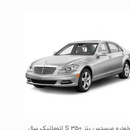
خودرو مرسدس بنز S 350 اتوماتیک سال