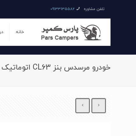
تلفن مشاوره
09133135582
خانه
در
خودرو مرسدس بنز CL63 اتوماتیک سال 2014