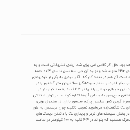
ل‌های مرسدس را انتخاب کنیم که مرسدس همواره به آن زبانزد بوده باشد، قطعا آن مدل کلاس s مرسدس خواهد بود. حال اگر کلاس اس برای شما زیادی تشریفاتی است و به
دنبال اس‌کلاسی اسپرت‌تر، با طراحی شبیه خودروهای کوپه هستید، مرسدس شما را ناامید نمی‌کند و CL را فقط برای شما ساخته است. اولین CL در سال 1992 متولد شد و تولید آن طی سه نسل تا سال 2014 ادامه
داشت؛ اما بعدها مرسدس تصمیم گرفت جانشین CL را تحت عنوان اس کوپه عرضه کند. از بین تمامی نسل‌های CL تنها نسل سوم در کشورمان موجود است آن هم در تعداد کم که CL را تبدیل به یکی از خودروهای
بسیار خاص ایران کرده است. در بخش پیشرانه مرسدس CL63 AMG از یک نیروگاه عظیم 5.5 لیتری تویین توربی بهره می‌برد که قادر است 563 اسب بخار قدرت و مقدار حیرت‌انگیز 900 نیوتن متر گشتاور را در
تنها 2250 دور تولید کند. ماکسیمم قدرت موتور نیز در 5500 دور بر دقیقه تولید می‌شود. این قدرت حیرت‌آور در کنار گیربکس MCT مرسدس قادر است این هیولای دو تنی را تنها در 4.4 ثانیه به صد کیلومتر در
ی جمع‌وجور به همه‌ی آن‌ها اشاره کرد؛ اما می‌توان امکاناتی
اه گودی کمر، سنسور پارک، سنسور باران، در صندوق برقی،
یخچال، پرده عقب برقی، سنسور جلوگیری از تصادف، کروز کنترل هوشمند کمک فنرهای ایروماتیکی با قابلیت تنظیم ارتفاع را نام برد. اگر از شنیدن صدای CL شگفت‌زده می‌شوید تعجب نکنید؛ چون مرسدس به طور
ویژه روی صدای اگزوز این خودرو کار کرده تا شما هرچه بیشتر از آن لذت ببرید و اسم آن را Twin-pipe AMG sports exhaust system گذاشته است. در بخش سیستم‌های ترمز و پایداری CL با داشتن دیسک‌های
خنک‌شونده در جلو و عقب و ABS-ESP-ASR-BAS-HAS-TCS هیچ چیز برای کنترل و توقف وزن دو تنی خود کم ندارد. اگر به‌دنبال یک خانه‌ی لوکس متحرک هستید که بتواند در 4.4 ثانیه به 100 کیلومتر در ساعت