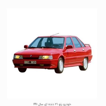
ت
ی
ا
ز
0
ا
ز
5
خودرو رنو 21 دنده ای سال 1991