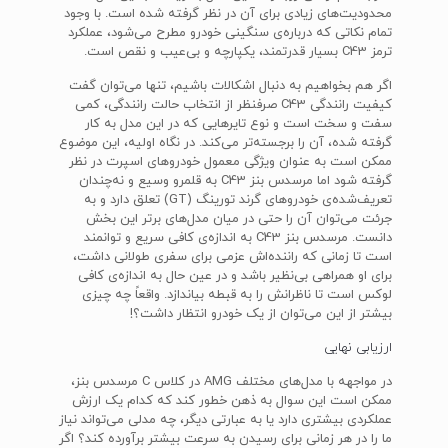
محدودیت‌های زیادی برای آن در نظر گرفته شده است. با وجود
تمام نکاتی که درباره‌ی سنگینی خودرو مطرح می‌شود، عملکرد
ترمز C43 بسیار قدرتمند، یکپارچه و بی‌عیب و نقص است.
اگر هم بخواهیم به دنبال اشکالات باشیم، تنها می‌توان گفت
کیفیت رانندگی C43 صرفنظر از انتخاب حالت رانندگی، کمی
سفت و سخت است و نوع تایرهایی که در این مدل به کار
گرفته شده، آن را برجسته‌تر می‌کند. در نگاه اولیه، این موضوع
ممکن است به عنوان ویژگی معمول خودروهای اسپرت در نظر
گرفته شود اما مرسدس بنز C43 به قلمرو وسیع و نه‌چندان
تعریف‌شده‌ی خودروهای گرند تورینگ (GT) تعلق دارد و به
جرئت می‌توان آن را حتی در میان مدل‌های برتر این بخش
دانست. مرسدس بنز C43 به اندازه‌ی کافی سریع و توانمند
است تا زمانی که راننده‌اش عزمی برای سفری طولانی داشت،
برای او همراهی بی‌نظیر باشد و در عین حال به اندازه‌ی کافی
لوکس است تا ناظرانش را به قبطه بیاندازد. واقعاً چه چیزی
بیشتر از این می‌توان از یک خودرو انتظار داشت؟!
ارزیابی نهایی
در مواجهه با مدل‌های مختلف AMG در کلاس C مرسدس بنز،
ممکن است این سوال به ذهن خطور کند که کدام یک ارزش
عملکردی بیشتری دارد یا به عبارتی دیگر، چه مدلی می‌تواند نیاز
ما را در هر زمانی برای رسیدن به سرعت بیشتر برآورده کند؟ اگر