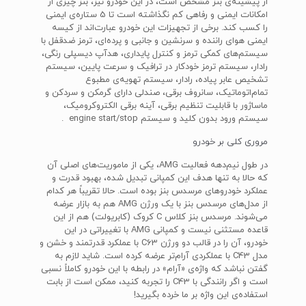
از پیشینه‌ی بنز مشخص است، در این خودرو نیز، بنز چیزی از
امکانات ایمنی و رفاهی کم نگذاشته است تا 5 ستاره‌ی ایمنی
را کسب کند. برخی از تجهیزات این خودرو عبارت‌اند از کیسه‌
ایمنی هوای راننده و سرنشین و جانبی و پرده‌ای، ترمز ضدقفل با
سیستم‌های کمکی ترمز و کنترل پایداری، هدآپ دیسپلی رنگی،
رادار، سیستم ترمز خودکار در ترافیک و سرعت پایین، سیستم
تشخیص عابر پیاده، رادار، سیستم تهویه‌ی مطبوع
تمام‌اتوماتیک، سانروف برقی، صندلی دارای گرمکن و سردکن و
ماساژور با قابلیت تنظیم برقی، آینه برقی الکتروکرومیک،
سیستم ورود بدون کلید و سیستم engine start/stop .
مروری کلی بر خودرو
در طول نیم‌دهه فعالیت AMG، یکی از ماموریت‌های اصلی آن
که حالا به تنها هدف این کمپانی تبدیل شده، بهبود قدرت و
عملکرد خودروهای مرسدس بنز بوده است. حالا تقریباً هر کدام
از مدل‌های مرسدس بنز با یک ورژن AMG هم به بازار عرضه
می‌شوند. مرسدس بنز کلاس C کروک (کابریولت) هم از این
قاعده مستثنی نیست و کمپانی AMG با تغییراتی در این
خودرو، آن را در قالب دو ورژن C63 با عملکرد قدرتمند و خشن و
مدل C43 با عملکردی آرام‌تر عرضه کرده است. شاید لازم به
گفتن نباشد که واژه‌ی «آرام» در رابطه با این خودرو کاملاً نسبی
است و اگر رانندگی با C43 را تجربه کنید، ممکن است از بابت
استفاده‌ی این واژه بر ما خرده بگیرید!