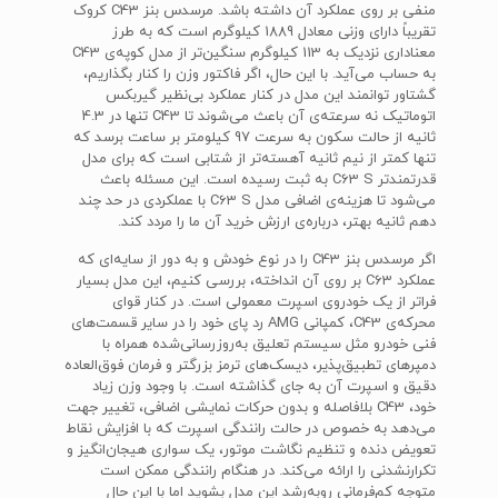
منفی بر روی عملکرد آن داشته باشد. مرسدس بنز C43 کروک
تقریباً دارای وزنی معادل 1889 کیلوگرم است که به طرز
معناداری نزدیک به 113 کیلوگرم سنگین‌تر از مدل کوپه‌ی C43
به حساب می‌آید. با این حال، اگر فاکتور وزن را کنار بگذاریم،
گشتاور توانمند این مدل در کنار عملکرد بی‌نظیر گیربکس
اتوماتیک نه سرعته‌ی آن باعث می‌شوند تا C43 تنها در 4.3
ثانیه از حالت سکون به سرعت 97 کیلومتر بر ساعت برسد که
تنها کمتر از نیم ثانیه آهسته‌تر از شتابی است که برای مدل
قدرتمندتر C63 S به ثبت رسیده است. این مسئله باعث
می‌شود تا هزینه‌ی اضافی مدل C63 S با عملکردی در حد چند
دهم ثانیه بهتر، درباره‌ی ارزش خرید آن ما را مردد کند.
اگر مرسدس بنز C43 را در نوع خودش و به دور از سایه‌ای که
عملکرد C63 بر روی آن انداخته، بررسی کنیم، این مدل بسیار
فراتر از یک خودروی اسپرت معمولی است. در کنار قوای
محرکه‌ی C43، کمپانی AMG رد پای خود را در سایر قسمت‌های
فنی خودرو مثل سیستم تعلیق به‌روزرسانی‌شده همراه با
دمپرهای تطبیق‌پذیر، دیسک‌های ترمز بزرگتر و فرمان فوق‌العاده
دقیق و اسپرت آن به جای گذاشته است. با وجود وزن زیاد
خود، C43 بلافاصله و بدون حرکات نمایشی اضافی، تغییر جهت
می‌دهد به خصوص در حالت رانندگی اسپرت که با افزایش نقاط
تعویض دنده و تنظیم نگاشت موتور، یک سواری هیجان‌انگیز و
تکرارنشدنی را ارائه می‌کند. در هنگام رانندگی ممکن است
متوجه کم‌فرمانی روبه‌رشد این مدل بشوید اما با این حال