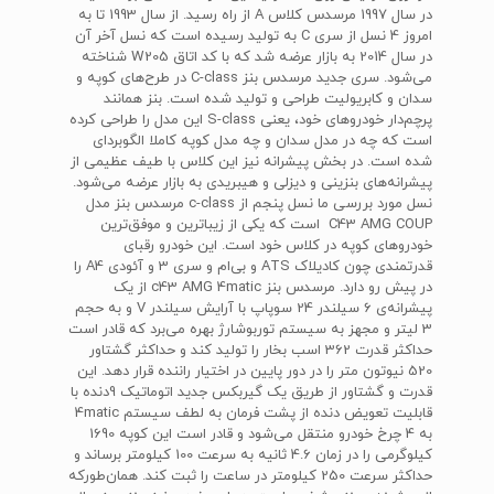
در سال 1997 مرسدس کلاس A از راه رسید. از سال 1993 تا به
امروز 4 نسل از سری C به تولید رسیده است که نسل آخر آن
در سال 2014 به بازار عرضه شد که با کد اتاق W205 شناخته
می‌شود. سری جدید مرسدس بنز C-class در طرح‌های کوپه و
سدان و کابریولیت طراحی و تولید شده است. بنز همانند
پرچم‌دار خودروهای خود، یعنی S-class این مدل را طراحی کرده
است که چه در مدل سدان و چه مدل کوپه کاملا الگوبردای
شده است. در بخش پیشرانه نیز این کلاس با طیف عظیمی از
پیشرانه‌های بنزینی و دیزلی و هیبریدی به بازار عرضه می‌شود.
نسل مورد بررسی ما نسل پنجم از c-class مرسدس بنز مدل
C43 AMG COUP است که یکی از زیباترین و موفق‌ترین
خودروهای کوپه در کلاس خود است. این خودرو رقبای
قدرتمندی چون کادیلاک ATS و بی‌ام و سری 3 و آئودی A4 را
در پیش رو دارد. مرسدس بنز c43 AMG 4matic از یک
پیشرانه‌ی 6 سیلندر 24 سوپاپ با آرایش سیلندر V و به حجم
3 لیتر و مجهز به سیستم توربوشارژ بهره می‌برد که قادر است
حداکثر قدرت 362 اسب بخار را تولید کند و حداکثر گشتاور
520 نیوتون متر را در دور پایین در اختیار راننده قرار دهد. این
قدرت و گشتاور از طریق یک گیربکس جدید اتوماتیک 9‌دنده با
قابلیت تعویض دنده از پشت فرمان به لطف سیستم 4matic
به 4 چرخ خودرو منتقل می‌شود و قادر است این کوپه 1690
کیلوگرمی را در زمان 4.6 ثانیه به سرعت 100 کیلومتر برساند و
حداکثر سرعت 250 کیلومتر در ساعت را ثبت کند. همان‌طورکه