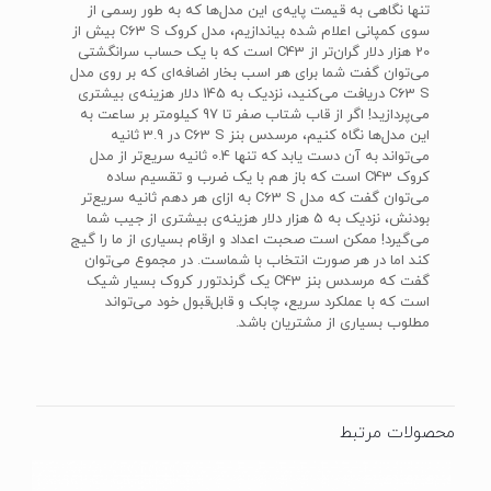
تنها نگاهی به قیمت پایه‌ی این مدل‌ها که به طور رسمی از
سوی کمپانی اعلام شده بیاندازیم، مدل کروک C63 S بیش از
20 هزار دلار گران‌تر از C43 است که با یک حساب سرانگشتی
می‌توان گفت شما برای هر اسب بخار اضافه‌ای که بر روی مدل
C63 S دریافت می‌کنید، نزدیک به 145 دلار هزینه‌ی بیشتری
می‌پردازید! اگر از قاب شتاب صفر تا 97 کیلومتر بر ساعت به
این مدل‌ها نگاه کنیم، مرسدس بنز C63 S در 3.9 ثانیه
می‌تواند به آن دست یابد که تنها 0.4 ثانیه سریع‌تر از مدل
کروک C43 است که باز هم با یک ضرب و تقسیم ساده
می‌توان گفت که مدل C63 S به ازای هر دهم ثانیه سریع‌تر
بودنش، نزدیک به 5 هزار دلار هزینه‌ی بیشتری از جیب شما
می‌گیرد! ممکن است صحبت اعداد و ارقام بسیاری از ما را گیج
کند اما در هر صورت انتخاب با شماست. در مجموع می‌توان
گفت که مرسدس بنز C43 یک گرندتورر کروک بسیار شیک
است که با عملکرد سریع، چابک و قابل‌قبول خود می‌تواند
مطلوب بسیاری از مشتریان باشد.
محصولات مرتبط