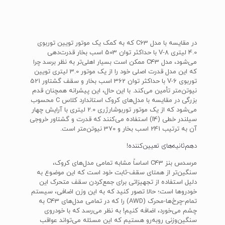
در مقایسه با مدل C63 که به کمک یک موتور تویین توربوی
4.0 لیتری V-8 با حداکثر توان 503 اسب بخار قدرت‌دهی
می‌شود، مدل C43 ممکن است بسیار اهلی‌تر به نظر برسد چرا
که این مدل قدرت اصلی خود را از یک موتور 3.0 لیتری تویین
توربوی V-6 با حداکثر توان 362 اسب بخار و سقف گشتاور 521
نیوتن‌متر تأمین می‌کند. با این حال، این پیشرانه همچنان قدم
بزرگی در مقایسه با مدل‌های کروک استاندارد کلاس C محسوب
می‌شود که از یک موتور توربوشارژری 2.0 لیتری با آرایش چهار
سیلندر خطی (I4) استفاده می‌کنند که قدرت و گشتاور خروجی
آن به ترتیب 241 اسب بخار و 370 نیوتن‌متر است.
دهم‌ثانیه‌های تعیین‌کننده!
مرسدس بنز C43 اساساً مشابه تمامی مدل‌های کروک،
سنگین‌تر از همتای سقف-ثابت خود است که این موضوع به
دلیل استفاده از تجهیزاتی برای جمع‌کردن سقف متحرک این
خودروها است؛ حالا تصور کنید که به این وزن اضافی، سیستم
تمام-چرخ‌ها-محرک (AWD) را که در تمامی مدل‌های C43 به
چشم می‌خورد، اضافه کنیم! به نظر می‌رسد که با خودروی
سنگین‌وزنی روبه‌رو هستیم که این مسئله می‌تواند عواقب