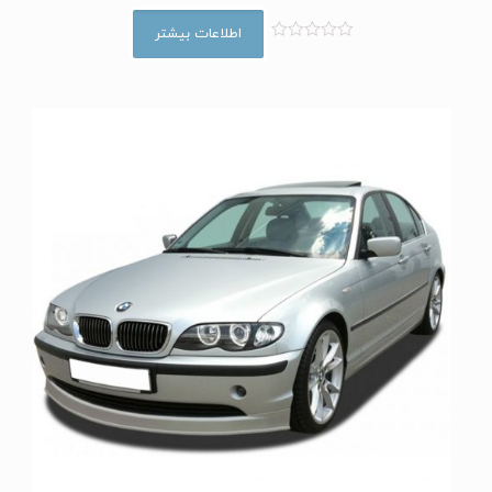
اطلاعات بیشتر
ا
م
ت
ی
ا
ز
0
ا
ز
5