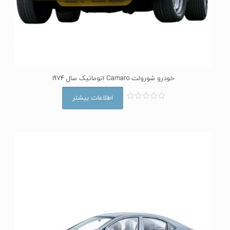
خودرو شورولت Camaro اتوماتیک سال 1974
اطلاعات بیشتر
ا
م
ت
ی
ا
ز
0
ا
ز
5