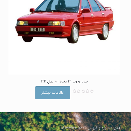
خودرو رنو 21 دنده ای سال 1991
اطلاعات بیشتر
ا
م
ت
ی
ا
ز
0
ا
تلفن مشاوره و فروش : 09133135582
ز