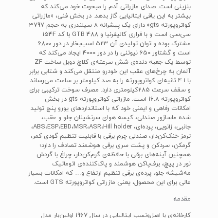
بنزینی است. صدای مازراتی آدم را مبحوت خود می‌کند که
بیشتر به این یاقی ایتالیایی گاز بدهد. در بخش فنی، «مازراتی
کواتروپورته gts» دارای یک پیشرانه 8 سیلندری به حجم 3797
سی‌سی است و با فراری کالیفرنیا و 488‌ GTB‌ با کد ‌۱۵۴‌‌F
مشترک بوده و توان تولیدی آن 523 اسب‌بخار در دور 6800
است و گشتاور 650 نیوتنی را در دور 4000 ایجاد می‌کند که
آلمان به چرخ‌های عقب این خودرو منتقل می‌کند و شتابی برابر
با 4.1 ثانیه‌ای کواتروپورته را به صد کیلومتر بر ساعت می‌رساند
و سقف سرعت 285‌کیلومتری دارد. مصرف سوخت ترکیبی برای
کواتروپورته 16.8 است. مازراتی کواتروپورته‌ gts در بخش
امکانات رفاهی و ایمنی خود که با استانداردهای یورو پنج تولید
شده ماساژور صندلی‌، کیسه هوای سرنشینان جلو و عقب‌،
جانبی‌، زانویی‌، پرده‌ای‌، ABS‌،‌ESP‌،‌EBD‌،‌MSR‌،‌ASR‌،‌Hill holder‌،
ترمز خنک‌کن‌دار، صندلی چرم برقی با قابلیت تنظیم گودی کمر،
گرمکن‌، سردکن و پشت سری برقی هوشمند تصادف را دارد؛
همچنین آینه‌های برقی با حافظه‌ی گرم‌کن‌دار، چراغ با گردش
نور در پیچ‌، برف‌پاکن هوشمند و پاک‌کننده‌ی اتوماتیک
مه‌شیشه جلو، پرده‌ی برقی تنظیم ارتفاع و… که امکانات بسیار
عالی برای این محصول، یعنی مازراتی کواتروپورته GTS است.
مقدمه
کارخانه‌ی با اصل‌ونسب ایتالیایی در سال 1967 اولین‌بار مدل