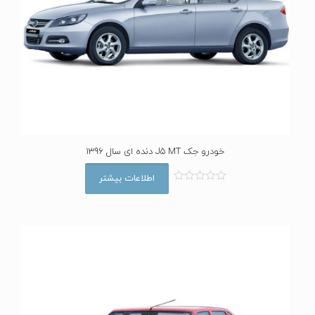
خودرو جک J5 MT دنده ای سال 1396
اطلاعات بیشتر
ا
م
ت
ی
ا
ز
0
ا
ز
5