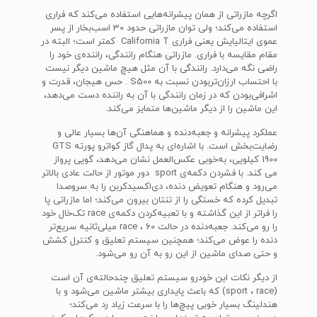
اگرچه مازراتی از همان پیشرانه‌هایی استفاده می‌کند که فراری
استفاده می‌کند؛ ولی توان مازراتی حدود 30 اسب‌بخار از پسر
عموی ایتالیایش یعنی فراری California T کمتر است؛ البته در
مقام مقایسه با فراری. مازراتی هنگام رانندگی، راننده‌ی خود را
راضی نگه می‌دارد. رانندگی با آن مثل هیچ ماشین دیگر نیست
با احتساب ارزان‌تربودن نسبت به S500 . حس هیجان، قدرت و
اشرافی‌بودن که در زمان رانندگی با آن به راننده دست می‌دهد،
این ماشین را از دیگر ماشین‌ها متمایز می‌کند.
عملکرد پیشرانه و جعبه‌دنده‌ و هماهنگی آن‌ها بسیار عالی و
رضایت‌بخش است. با اشاره‌ای به پدال گاز کواترو پورته GTS
1900 کیلویی، به‌خوبی عکس‌العمل نشان می‌دهد، گویی پرواز
می کند. با فشردن دکمه‌ی sport دور موتور از حالت عادی بالاتر
می‌رود و هنگام تعویض دنده، دی‌اکسیدکربن را به سروصدا
تبدیل کرده که خستگی را از تنتان بیرون می‌کند؛ اما مازراتی پا
را فراتر از این گذاشته و با تعبیه‌کردن دکمه‌ی race تک‌خال خود
را رو می‌کند. جعبه‌دنده در حالت race ، 60 میلی‌ثانیه سریع‌تر
دنده را عوض می‌کند؛ همچنین سیستم تعلیق و کنترل کشش
و حتی صدای ماشین از این رو به آن رو می‌شود.
از دیگر نکات این خودرو سیستم تعلیق چندحالته‌ی آن است
(sport ، race) که باعث پایداری بیشتر ماشین می‌شود و با
هندلینگ بسیار خوبی پیچ‌ها را با سرعت زیاد رد می‌کند؛