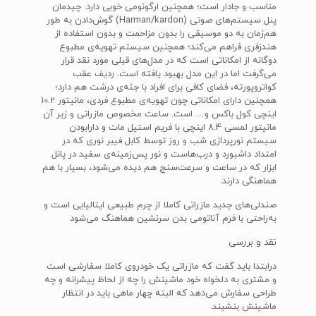
مناسب و جادار است؛ همچنین ارگونومی خوبی دارد. چیدمان
پنل‌ سیستم‌های صوتی (Harman/kardon) گوش‌دادن به طور
هم‌زمان به دو موسیقی را بدون مزاحمت و بدون استفاده از
هندزفری فراهم می‌کند؛ همچنین سیستم تهویه‌ی مطبوع
دوگانه از امکاناتی است که در مدل‌های قبلی مورد نقد قرار
می‌گرفت اما در این مدل بهبود یافته است. ردیف عقب
کواتروپورته، فضای کافی برای افراد با جثه‌ی درشت هم دارد؛
همچنین دارای امکاناتی چون تهویه‌ی مطبوع فردی، مانیتور 10.2
اینچی کول باکس و… است. ساعت مخصوص مازراتی و زیر آن
مانیتور لمسی 8.4 اینچی با فریم استیل مات و دارابودن
سیستم نورپردازی شب و روز توسط کابل فیبر نوری که در
امتداد داشبورد و درب‌هاست و نور پس‌زمینه‌ی سفید در پانل
ابزار که در ساعت و سرعت‌سنج هم دیده می‌شود، بسیار با هم
هماهنگی دارند.
صندلی‌های جدید مازراتی کاملا از چرم طبیعی ایتالیایی است و
به‌راحتی با فرم آناتومی بدن سرنشین هماهنگ می‌شود
نقد و بررسی
درابتدا باید گفت که مازراتی یک خودروی کاملا سفارشی است
و مشتری به دلخواه خود ماشینش را چه از لحاظ پیشرانه و چه
طراحی سفارش می‌دهد که البته چهار ماهی باید در انتظار
ماشینش بنشیند.