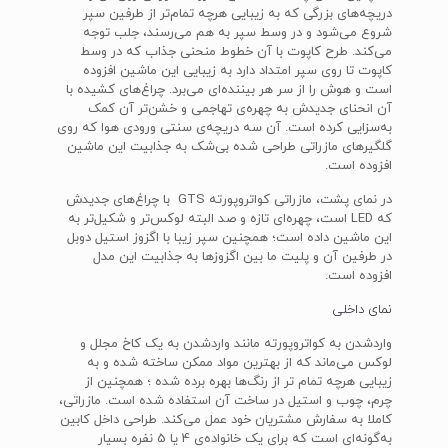
دریچه‌های بزرگی که به زیبایی هرچه تمام‌تر از طرفین سپر
شروع می‌شود و در وسط سپر به هم می‌رسند، جلب توجه
می‌کند. طرح کاپوت با آن خطوط منحنی جذاب که در وسط
کاپوت تا روی سپر امتداد دارد به زیبایی این ماشین افزوده
است و هوش را از سر هر بیننده‌ای می‌برد. چراغ‌های کشیده با
آن انحنای جدیدش به چهره‌ی تهاجمی و خشن‌تر آن کمک
به‌سزایی کرده است. آن سه دریچه‌ی سنتی ورودی هوا که روی
گلگیرهای مازراتی طراحی شده بی‌شک به جذابیت این ماشین
افزوده است.
در نمای پشت، مازراتی کواتروپورته GTS با چراغ‌های جدیدش
که LED است، چهره‌ای تازه و صد البته لوکس‌تر و شکیل‌تر به
این ماشین داده است؛ همچنین سپر زیبا با اگزوز استیل دوبل
در طرفین آن و پلیت ما بین اگزوزها به جذابیت این مدل
افزوده است.
نمای داخلی
واردشدن به کواتروپورته مانند وارد‌شدن به یک کاخ مجلل و
لوکس می‌ماند که از بهترین مواد ممکن ساخته شده و به
زیبایی هرچه تمام تر از رنگ‌ها بهره برده شده ؛ همچنین از
چرم، چوب و استیل در ساخت آن استفاده شده است. مازراتی،
کاملا به سفارش مشتریان خود عمل می‌کند. طراحی داخل کابین
به‌گونه‌ای است که برای یک خانواده‌ی 4 یا 5 نفره بسیار