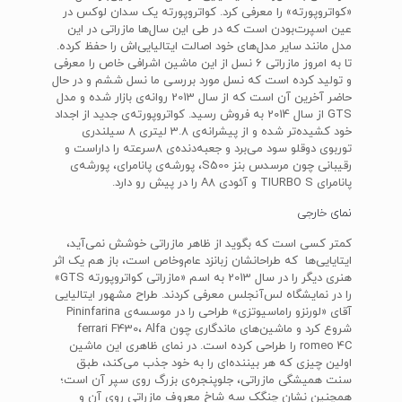
«کواتروپورته» را معرفی کرد. کواتروپورته یک سدان لوکس در
عین اسپرت‌بودن است که در طی این سال‌ها مازراتی در این
مدل مانند سایر مدل‌های خود اصالت ایتالیایی‌اش را حفظ کرده.
تا به امروز مازراتی 6 نسل از این ماشین اشرافی خاص را معرفی
و تولید کرده است که نسل مورد بررسی ما نسل ششم و در حال
حاضر آخرین آن است که از سال 2013 روانه‌ی بازار شده و مدل
GTS از سال 2014 به فروش رسید. کواتروپورته‌ی جدید از اجداد
خود کشیده‌تر شده و از پیشرانه‌ی 3.8 لیتری 8 سیلندری
توربوی دوقلو سود می‌برد و جعبه‌دنده‌ی 8سرعته را داراست و
رقیبانی چون مرسدس بنز S500، پورشه‌ی پانامرای، پورشه‌ی
پانامرای TIURBO S و آئودی A8 را در پیش رو دارد.
نمای خارجی
کمتر کسی است که بگوید از ظاهر مازراتی خوشش نمی‌آید،
ایتایایی‌ها که طراحانشان زبانزد عام‌وخاص است، باز هم یک اثر
هنری دیگر را در سال 2013 به اسم «مازراتی کواتروپورته GTS»
را در نمایشگاه لس‌آنجلس معرفی کردند. طراح مشهور ایتالیایی
آقای «لورنزو راماسیوتزی» طراحی را در موسسه‌ی Pininfarina
شروع کرد و ماشین‌های ماندگاری چون ferrari F430، Alfa
romeo 4C را طراحی کرده است. در نمای ظاهری این ماشین
اولین چیزی که هر بیننده‌ای را به خود جذب می‌کند، طبق
سنت همیشگی مازراتی، جلوپنجره‌ی بزرگ روی سپر آن است؛
همچنین نشان چنگک سه شاخ معروف مازراتی روی آن و