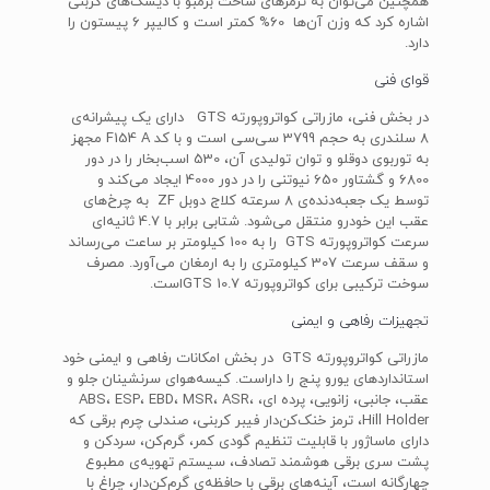
همچنین می‌توان به ترمزهای ساخت برمبو با دیسک‌های کربنی
اشاره کرد که وزن آن‌ها 60% کمتر است و کالیپر 6 پیستون را
دارد.
قوای فنی
در بخش فنی، مازراتی کواتروپورته GTS دارای یک پیشرانه‌ی
8 سلندری به حجم 3799 سی‌سی است و با کد F154 A مجهز
به توربوی دوقلو و توان تولیدی آن، 530 اسب‌بخار را در دور
6800 و گشتاور 650 نیوتنی را در دور 4000 ایجاد می‌کند و
توسط یک جعبه‌دنده‌ی 8 سرعته کلاج دوبل ZF به چرخ‌های
عقب این خودرو منتقل می‌شود. شتابی برابر با 4.7 ثانیه‌ای
سرعت کواتروپورته GTS را به 100 کیلومتر بر ساعت می‌رساند
و سقف سرعت 307 کیلومتری را به ارمغان می‌آورد. مصرف
سوخت ترکیبی برای کواتروپورته GTS 10.7است.
تجهیزات رفاهی و ایمنی
مازراتی کواتروپورته GTS در بخش امکانات رفاهی و ایمنی خود
استانداردهای یورو پنج را داراست. کیسه‌هوای سرنشینان جلو و
عقب، جانبی، زانویی، پرده ای، ABS، ESP، EBD، MSR، ASR،
Hill Holder، ترمز خنک‌کن‌دار فیبر کربنی، صندلی چرم برقی که
دارای ماساژور با قابلیت تنظیم گودی کمر، گرم‌کن، سردکن و
پشت سری برقی هوشمند تصادف، سیستم تهویه‌ی مطبوع
چهارگانه است، آینه‌های برقی با حافظه‌ی گرم‌کن‌دار، چراغ با