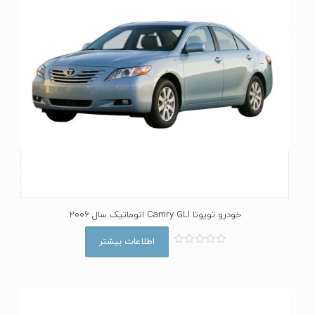
خودرو تویوتا Camry GLI اتوماتیک سال 2006
اطلاعات بیشتر
ا
م
ت
ی
ا
ز
0