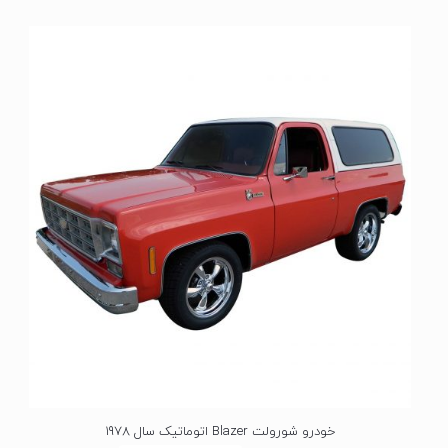
ت
ی
ا
ز
0
ا
ز
5
خودرو شورولت Blazer اتوماتیک سال 1978