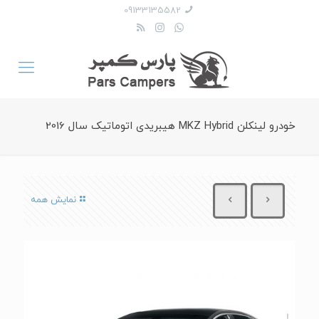
09133135582
خودرو لینکلن MKZ Hybrid هیبریدی اتوماتیک سال 2016
نمایش همه