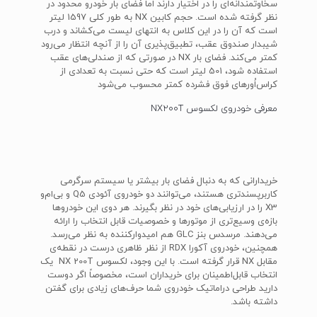
سخاوتمندانه‌ای را در اختیار دارند اما فضای بار خودرو محدود در
نظر گرفته شده است. حجم کابین NX به طور کلی 1597 لیتر
است که آن را در این کلاس به انتهای لیست می‌کشاند و درب
شیبدار صندوق عقب، تطبیق‌پذیری آن را از آنچه انتظار می‌رود
کمتر می‌کند. فضای بار NX در صورتی که از صندلی‌های عقب
استفاده شود، 501 لیتر است که حتی نسبت به تعدادی از
کراس‌اُورهای فوق فشرده کمتر محسوب می‌شود
معرفی خودروی لکسوس NX200T
خریدارانی که به دنبال فضای بار بیشتر یا سیستم سرگرمی
کاربرپسندتری هستند، می‌توانند دو خودروی آئودی Q5 و بی‌ام‌و
X3 را در ارزیابی‌های خود در نظر بگیرند. هر دوی این خودروها
بازه‌ی وسیع‌تری از موتورها و خصوصیات قابل انتخاب را ارائه
می‌دهند. مرسدس بنز GLC هم امیدوارکننده به نظر می‌رسد.
همچنین، خودروی آکورا RDX از نظر ظاهری درست در نقطه‌ی
مقابل NX قرار گرفته است. با این وجود، لکسوس NX 200T یک
انتخاب قابل‌اطمینان برای خریداران است، مخصوصاً اگر دوست
دارید طراحی دراماتیک خودروی شما حرف‌های زیادی برای گفتن
داشته باشد.