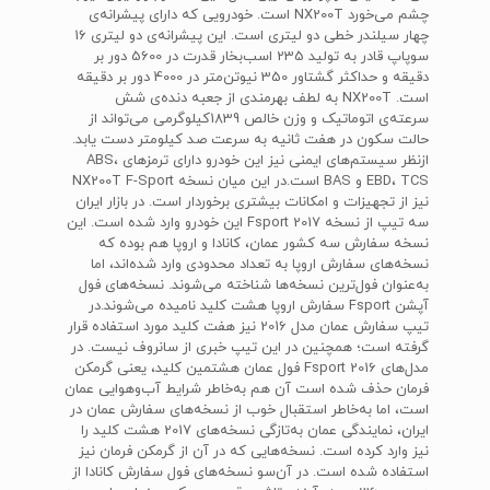
چشم می‌خورد‌‌ NX200T‌‌ است. خودرویی که دارای پیشرانه‌ی
چهار سیلندر خطی دو لیتری است. این پیشرانه‌ی دو لیتری 16
سوپاپ قادر به تولید 235 اسب‌بخار قدرت در 5600 دور بر
دقیقه و حداکثر گشتاور 350 نیوتن‌متر در 4000 دور بر دقیقه
است.‌ NX200T‌ به لطف بهرمندی از جعبه دنده‌ی شش
سرعته‌ی اتوماتیک و وزن خالص 1839‌کیلوگرمی می‌تواند از
حالت سکون در هفت ثانیه به سرعت صد کیلومتر دست یابد.
ازنظر سیستم‌های ایمنی نیز این خودرو دارای ترمز‌های‌ ABS،
EBD، TCS و BAS‌ است.در این میان نسخه‌ NX200T F-Sport
‌نیز از تجهیزات و امکانات بیشتری برخوردار است. در بازار ایران
سه تیپ از نسخه 2017‌ Fsport‌ این خودرو وارد شده است. این
نسخه سفارش سه کشور عمان، کانادا و اروپا هم بوده که
نسخه‌های سفارش اروپا به تعداد محدودی وارد شده‌اند، اما
به‌عنوان فول‌ترین نسخه‌ها شناخته می‌شوند. نسخه‌های فول
آپشن Fsport سفارش اروپا هشت کلید نامیده می‌شوند.در
تیپ سفارش عمان مدل 2016 نیز هفت کلید مورد استفاده قرار
گرفته است؛ همچنین در این تیپ خبری از سانروف نیست. در
مدل‌های 2016‌‌ Fsport‌ فول عمان هشتمین کلید، یعنی گرمکن
فرمان حذف شده است آن هم به‌خاطر شرایط آب‌و‌هوایی عمان
است، اما به‌خاطر استقبال خوب از نسخه‌های سفارش عمان در
ایران، نمایندگی عمان به‌تازگی نسخه‌های 2017 هشت کلید را
نیز وارد کرده است. نسخه‌هایی که در آن از گرمکن فرمان نیز
استفاده شده است. در آن‌سو نسخه‌های فول سفارش کانادا از