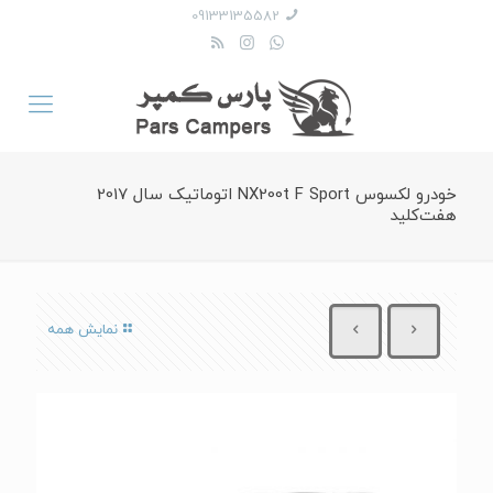
09133135582
خودرو لکسوس NX200t F Sport اتوماتیک سال 2017
هفت‌کلید
نمایش همه