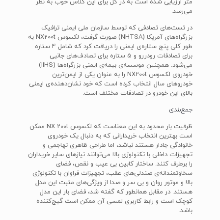
متر ارزیابی شده است به در کل برای این کلاس خوب به نظر
می‌رسد.
در تست‌های تصادفی که توسط سازمان ملی ایمنی ترافیک
بزرگراه‌های آمریکا (NHTSA) صورت گرفت، لکسوس NX200t به
طور کلی پنج ستاره‌ی ایمنی را دریافت کرد که شامل 4 ستاره
برای تصادفات رودررو و 5 ستاره برای تصادف‌های جانبی
می‌شود. همچنین موسسه‌ی بیمه‌ی ایمنی بزرگراه‌ها (IIHS)
خودروی لکسوس NX200t را به عنوان یکی از ایمن‌ترین
خودروهای سال انتخاب کرده است که خود نشان‌دهنده‌ی ایمنی
بالای این خودرو در تصادفات مختلف است.
جمع‌بندی
ظرفیت بار محدود به این معناست که لکسوس NX 200t ممکن
است بهترین انتخاب خریدارانی که به دنبال یک خودروی
خانوادگی جادار هستند نباشد، اما طراحی ظاهری تهاجمی و
تجهیزات داخلی با تکنولوژی بالا می‌توانند نیازهای سایر خریداران
را برطرف کنند. ساختار کابین بی عیب و نقص، فضای
سخاوتمندانه‌ی صندلی‌های عقب، تجهیزات فراوان با تکنولوژی
بالا و موتور روان و بی سر و صدا از ویژگی‌های مثبت این مدل
هستند. در مقابل همانطور که گفته شد، فضای بار این مدل
کوچک است و رابط کاربری لمسی آن ممکن است گیج‌کننده
باشد.