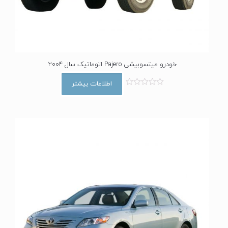
خودرو میتسوبیشی Pajero اتوماتیک سال 2004
اطلاعات بیشتر
ا
م
ت
ی
ا
ز
0
ا
ز
5