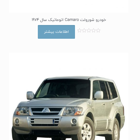
خودرو شورولت Camaro اتوماتیک سال 1974
اطلاعات بیشتر
ا
م
ت
ی
ا
ز
0
ا
ز
5