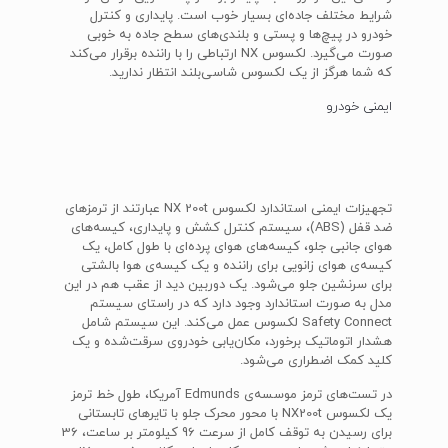
شرایط مختلف جاده‌ای بسیار خوب است. پایداری و کنترل
خودرو در پیچ‌ها و پستی و بلندی‌های سطح جاده به خوبی
صورت می‌گیرد. لکسوس NX ارتباطی را با راننده برقرار می‌کند
که شما هرگز از یک لکسوس شاسی‌بلند انتظار ندارید.
ایمنی خودرو
تجهیزات ایمنی استاندارد لکسوس NX 200t عبارتند از ترمزهای
ضد قفل (ABS)، سیستم کنترل کشش و پایداری، کیسه‌های
هوای جانبی جلو، کیسه‌های هوای پرده‌ای با طول کامل، یک
کیسه‌ی هوای زانویی برای راننده و یک کیسه‌ی هوا بالشتی
برای سرنشین جلو می‌شود. یک دوربین دید از عقب هم در این
مدل به صورت استاندارد وجود دارد که در راستای سیستم
Safety Connect لکسوس عمل می‌کند. این سیستم شامل
هشدار اتوماتیک برخورد، مکان‌یابی خودروی سرقت‌شده و یک
کلید کمک اضطراری می‌شود.
در تست‌های ترمز موسسه‌ی Edmunds آمریکا، طول خط ترمز
یک لکسوس NX200t با محور محرک جلو با تایرهای تابستانی
برای رسیدن به توقف کامل از سرعت 96 کیلومتر بر ساعت، 36