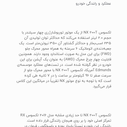
عملکرد و رانندگی خودرو
لکسوس NX 200T از یک موتور توربوشارژری چهار سیلندر با
حجم 2.0 لیتر استفاده می‌کند که حداکثر توان تولیدی آن
235 اسب‌بخار و حداکثر گشتاور آن 350 نیوتن‌متر است. یک
جعبه‌دنده‌ی اتوماتیک 6 سرعته به همراه محور محرک جلو
(FWD) برای این مدل به صورت استاندارد وجود دارند. همچنین
قابلیت چهار چرخ محرک (AWD) به عنوان یک آپشن برای این
خودرو در نظر گرفته شده است. در تست‌های عملکرد موسسه‌ی
Edmunds آمریکا، لکسوس NX 200T با محور محرک جلو از
سرعت صفر تا 96 کیلومتر بر ساعت را در 7 ثانیه طی کرده
است که با توجه به نوع موتور NX تقریباً در میانگین این کلاس
قرار می‌گیرد.
لکسوس NX 200T تا حد زیادی مشابه مدل 2016 لکسوس RX
تمرکز اصلی خود را بر روی هیجان رانندگی قرار داده است.
رانندگی این خودرو نسبتاً پایدار بوده و پاسخگویی فرمان در