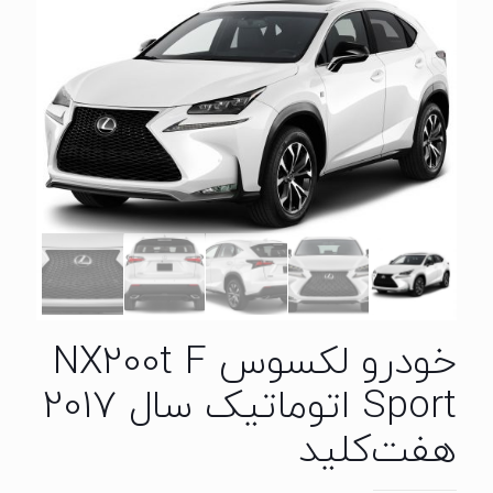
خودرو لکسوس NX200t F
Sport اتوماتیک سال 2017
هفت‌کلید