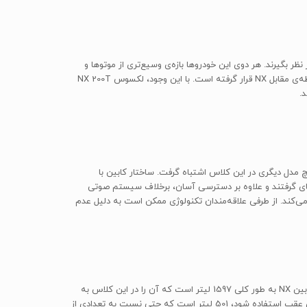
برپسندتری هستند، می‌توانند دو خودروی آئودی Q5 و بی‌ام‌و X3 را در ارزیابی‌های خود در نظر بگیرند. هر دوی این خودروها بازه‌ی وسیع‌تری از موتوها و
خصوصیات قابل انتخاب را ارائه می‌دهند. مرسدس بنز GLC هم امیدوارکننده به نظر می‌رسد. همچنین، خودروی آکورا RDX از نظر ظاهری درست در نقطه‌ی مقابل NX قرار گرفته است. با این وجود، لکسوس NX 200T
ا هیچ مدل دیگری در این کلاس اشتباه گرفت. ساختار کابین با
ای گرفتند و علاوه بر دسترسی آسان، برخلاف سیستم صوتی
ی‌کند. از طرفی علاقه‌مندان تکنولوژی ممکن است به دلیل عدم
با وجود ابعاد متوسط NX، سرنشینان عقب فضای راحت و سخاوتمندانه‌ای را در اختیار دارند اما فضای بار خودرو محدود در نظر گرفته شده است. حجم کابین NX به طور کلی 1597 لیتر است که آن را در این کلاس به
انتهای لیست می‌کشاند و درب شیبدار صندوق عقب، تطبیق‌پذیری آن را از آنچه انتظار می‌رود کمتر می‌کند. فضای بار NX در صورتی که از صندلی‌های عقب استفاده شود، 501 لیتر است که حتی نسبت به تعدادی از