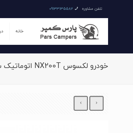
تلفن مشاوره
09133135582
خانه
در
خودرو لکسوس NX200T اتوماتیک سال 2015