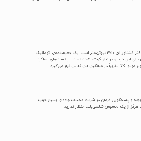
لکسوس NX 200T مدل 2016 از یک موتور توربوشارژری چهار سیلندر با حجم 2.0 لیتر استفاده می‌کند که حداکثر توان تولیدی آن 235 اسب‌بخار و حداکثر گشتاور آن 350 نیوتن‌متر است. یک جعبه‌دنده‌ی اتوماتیک
دل به صورت استاندارد وجود دارند. همچنین قابلیت چهار چرخ محرک (AWD) به عنوان یک آپشن برای این خودرو در نظر گرفته شده است. در تست‌های عملکرد
ین خودرو نسبتاً پایدار بوده و پاسخگویی فرمان در شرایط مختلف جاده‌ای بسیار خوب