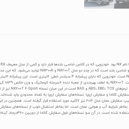
در
شدت در سبد محصولاتش احساس می‌شد. لکسوس NXیک خودرو شاس
کیلومتر دست یابد. از
سفارش عمان، سفارش کانادا و سفارش اروپا. نسخه‌های سفارش اروپا به تعداد محدودی وارد شده
نسخه‌های فول سفارش کانادا از دوربین 360درجه، آینه‌تاشو برقی و سردکن صندلی‌ها بی بهره هستند.