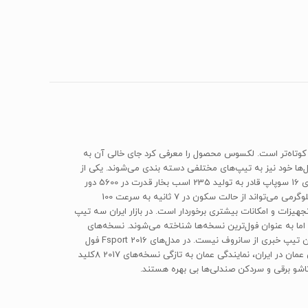
سال 2014 نمایشگاه پکن شاهد معرفی محصول جدید لکسوس با نام NX بود. خودرویی که در کلاس شاسی بلند‌ها‌ قرار دارد و کمی از مدل معروف RX کوتاه‌تر است. لکسوس محصول را معرفی کرد جای خالی آن به
ی بلند است که در چند دو مدل NX200T و NX300h تولید می‌شود. که این مدل‌ها خود نیز به تیپ‌های مختلفی دسته بندی می‌شوند. یکی از
پرفروش ترین مدل‌هایی در بازار ایران نیز به چشم می‌خورد NX200T است. خودرویی که دارای پیشرانه 4 سیلندر خطی 2لیتری است. این پیشرانه 2لیتری 16 سوپاپ قادر به تولید 235 اسب بخار قدرت در 5600 دور
بردقیقه و حداکثر گشتاور 350 نیوتن‌متر در 4000 دور بردقیقه است. NX200T به لطف بهرمندی از جعبه دنده 6سرعته اتوماتیک و وزن خالص 1839 کیلوگرمی می‌تواند از حالت سکون در 7 ثانیه به سرعت 100
 نظر سیستمهای ایمنی نیز این خودرو دارای ترمز‌های ABS، EBD، TCS و BAS است.در این میان نسخه NX200T F-Sport نیز از تجهیزات و امکانات بیشتری برخوردار است. در بازار ایران سه تیپ
‌اند. اما به عنوان فول‌ترین نسخه‌ها شناخته می‌شوند. نسخه‌های
فول آپشن Fsport سفارش اروپا هشت کلید نامیده می‌شوند.در تیپ سفارش عمان مدل 2016 نیز 7کلید مورد استفاده قرار گرفته است. همچنین در این تیپ خبری از سانروف نیست. در مدل‌های 2016 Fsport فول
عمان هشتمین کلید یعنی گرمکن فرمان حذف شده است آن هم بخاطر شرایط آب و هوایی عمان است. اما بخاطر استقبال خوب از نسخه‌های سفارش عمان در ایران، نمایندگی عمان به تازگی نسخه‌های 2017 8کلید