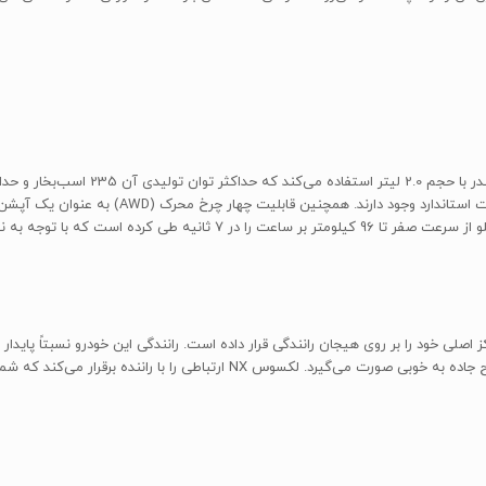
6 سرعته به همراه محور محرک جلو (FWD) برای این م
NX 200T تا حد زیادی مشابه مدل 2016 لکسوس RX تمرکز اصلی خود را بر روی هیجان رانندگی قرار داده است. رانندگی ا
راننده برقرار می‌کند که شما هرگز از یک لکسوس شاسی‌بلند انتظار ندارید.