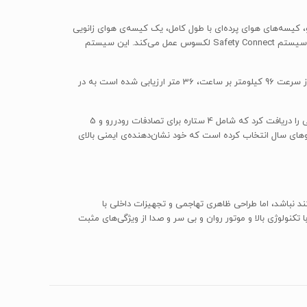
شش و پایداری، کیسه‌های هوای جانبی جلو، کیسه‌های هوای پرده‌ای با طول کامل، یک کیسه‌ی هوای زانویی
برای راننده و یک کیسه‌ی هوا بالشتی برای سرنشین جلو می‌شود. یک دوربین دید از عقب هم در این مدل به صورت استاندارد وجود دارد که در راستای سیستم Safety Connect لکسوس عمل می‌کند. این سیستم
در تست‌های ترمز موسسه‌ی Edmunds آمریکا، طول خط ترمز یک لکسوس NX200t با محور محرک جلو با تایرهای تابستانی برای رسیدن به توقف کامل از سرعت 96 کیلومتر بر ساعت، 36 متر ارزیابی شده است به در
در تست‌های تصادفی که توسط سازمان ملی ایمنی ترافیک بزرگراه‌های آمریکا (NHTSA) صورت گرفت، لکسوس NX200t به طور کلی پنج ستاره‌ی ایمنی را دریافت کرد که شامل 4 ستاره برای تصادفات رودررو و 5
اه‌ها (IIHS) خودروی لکسوس NX200t را به عنوان یکی از ایمن‌ترین خودروهای سال انتخاب کرده است که خود نشان‌دهنده‌ی ایمنی بالای
وی خانوادگی جادار هستند نباشد، اما طراحی ظاهری تهاجمی و تجهیزات داخلی با
تکنولوژی بالا و موتور روان و بی سر و صدا از ویژگی‌های مثبت