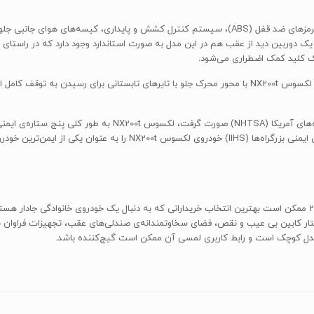
تجهیزات ایمنی استاندارد لکسوس NX 200t مدل 2016 عبارتند از ترمزهای ضد قفل (ABS)، سیستم کنترل ک
ک کلید کمک اضطراری می‌شود.
ستاره برای تصادف‌های جانبی می‌شود. همچنین موسسه‌ی بیمه‌ی ایمنی بزرگر
ظرفیت بار محدود به این معناست که لکسوس NX 200t مدل 2016 ممکن است بهترین انتخاب خریدارانی که به دنبال یک خودر
ساختار کابین بی عیب و نقص، فضای سخاوتمندانه‌ی صندلی‌های عقب، تجهیزات فراوان با 
مدل کوچک است و رابط کاربری لمسی آن ممکن است گیج‌کننده باشد.