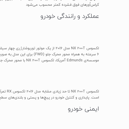
کراس‌اُورهای فوق فشرده کمتر محسوب می‌شود
عملکرد و رانندگی خودرو
موسسه‌ی Edmunds آمریکا، لکسوس NX 200T با محور محرک جلو از سرعت صفر تا 96 کیلومتر بر ساعت را در 7 ثانیه طی کرده است که با توجه به نوع موتور NX تقریباً در میانگین این کلاس قرار می‌گیرد.
لکسوس 
است. پایداری و کنترل خودرو در پیچ‌ها و پستی و بلندی‌های سطح جاده به خوبی صورت می‌گیرد. لکسوس NX ارتباطی را با 
ایمنی خودرو