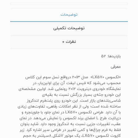
توضیحات
توضیحات تکمیلی
نظرات
0
بازدیدها: 52
معرفی
«لکسوس LX570» مدل 2013 درواقع نسل سوم این کلاس
محسوب می‌شود که فیس لیفت آن برای اولین‌بار، در
نمایشگاه خودروی دیترویت 2012 رونمایی شد. اولین مشخصه‌ی
این خودرو جثه‌ی بسیار بزرگش نسبت به بقیه‌ی
شاسی‌بلند‌های بازار است. این خودرو روی پلت‌فرم لندکروز
ساخته شده است؛ ولی از نظر امکانات رفاهی، تفاوت‌های زیادی
با آن دارد. طراحی لکسوس LX570 در نمای جلو، با جلوپنجره‌ و
دی‌لایت طرح L امضای برند لکسوس را نمایش می‌دهد. در نمای
عقب، تغییرات جزیی نسبت به لندکروز وجود دارد. شاید بتوان
فقط به فرم چراغ‌ها و کمی تغییر در طراحی سپر اشاره کرد. زیر
کاپوت لکسوس LX570، یک موتور Vشکل 8سیلندر به حجم