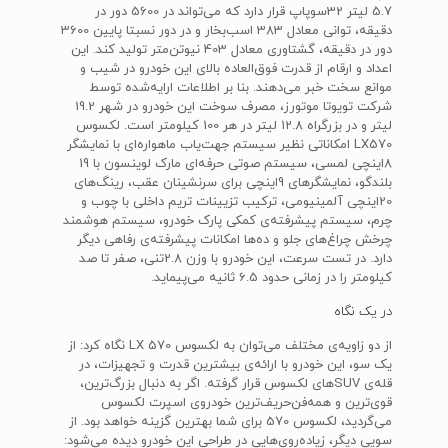
5.7 لیتر 32سوپاپ قرار دارد که می‌تواند در 5600 دور در
دقیقه، توانی معادل 383 اسب‌بخار و در دور نسبتا پایین 3600
دور در دقیقه، گشتاوری معادل 403 نیوتن‌متر تولید کند. این
اعداد و ارقام از قدرت فوق‌العاده بالای این خودرو در شیب و
موانع سخت خبر می‌دهند. بنا بر اطلاعات ارایه‌شده توسط
شرکت تویوتا موتورز، مصرف سوخت این خودرو در شهر 19.2
لیتر و در بزرگراه 12.8 لیتر در هر 100 کیلومتر است. لکسوس
LX570 امکاناتی نظیر سیستم جهت‌یاب ماهواره‌ای با نمایشگر
8اینچی لمسی، سیستم صوتی حرفه‌ای مارک لوینسون با 19
بلندگو، نمایشگرهای 9اینچی برای سرنشینان عقب، رینگ‌های
20اینچی آلمینیومی، ترکیب تزیینات تریم داخلی با چوب و
چرم، سیستم پیشرفته‌ی کمکی پارک خودرو، سیستم هوشمند
چرخش چراغ‌های جلو و ده‌ها امکانات پیشرفته‌ی رفاهی دیگر
دارد. در تست سرعت، این خودرو با وزن 2.8تنی، صفر تا صد
کیلومتر را در زمانی حدود 6.5 ثانیه می‌پیماید.
در یک نگاه
از دو زاویه‌ی مختلف می‌توان به لکسوس LX 570‌ نگاه کرد: از
یک سو، این خودرو با ارائه‌ی بیشترین قدرت و تجهیزات، در
قله‌ی SUVهای لکسوس قرار گرفته. اگر به دنبال بزرگ‌ترین،
قوی‌ترین و همه‌فن‌حریف‌ترین خودروی اسپرت لکسوس
می‌گردید، لکسوس 570 برای شما بهترین گزینه خواهد بود. از
سویی دیگر، زیاده‌روی‌هایی در طراحی این خودرو دیده می‌شود: