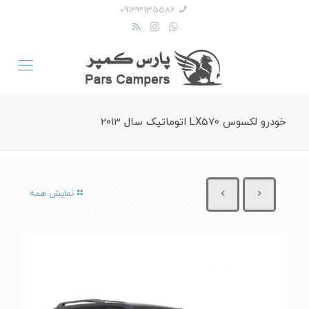
09133135582
خودرو لکسوس LX570 اتوماتیک سال 2013
نمایش همه