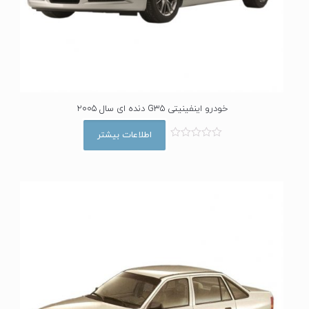
خودرو اینفینیتی G35 دنده ای سال 2005
اطلاعات بیشتر
ا
م
ت
ی
ا
ز
0
ا
ز
5