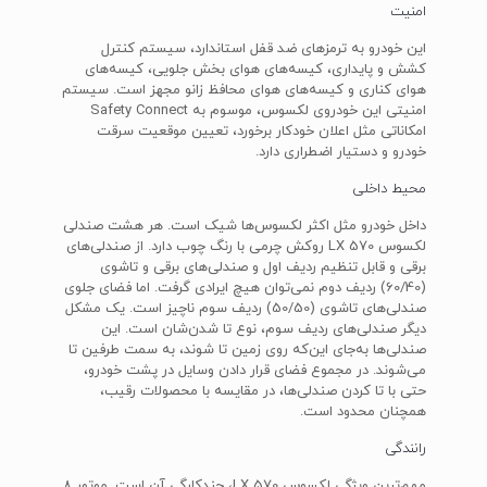
امنیت
این خودرو به ترمزهای ضد قفل استاندارد، سیستم کنترل
کشش و پایداری، کیسه‌های هوای بخش جلویی، کیسه‌های
هوای کناری و کیسه‌های هوای محافظ زانو مجهز است. سیستم
امنیتی این خودروی لکسوس، موسوم به Safety Connect
امکاناتی مثل اعلان خودکار برخورد، تعیین موقعیت سرقت
خودرو و دستیار اضطراری دارد.
محیط داخلی
داخل خودرو مثل اکثر لکسوس‌ها شیک است. هر هشت صندلی
لکسوس LX 570 روکش چرمی با رنگ چوب دارد. از صندلی‌های
برقی و قابل تنظیم ردیف اول و صندلی‌های برقی و تاشوی
(60/40) ردیف دوم نمی‌توان هیچ ایرادی گرفت. اما فضای جلوی
صندلی‌های تاشوی (50/50) ردیف سوم ناچیز است. یک مشکل
دیگر صندلی‌های ردیف سوم، نوع تا شدن‌شان است. این
صندلی‌ها به‌جای این‌که روی زمین تا شوند، به سمت طرفین تا
می‌شوند. در مجموع فضای قرار دادن وسایل در پشت خودرو،
حتی با تا کردن صندلی‌ها، در مقایسه با محصولات رقیب،
همچنان محدود است.
رانندگی
مهم‌ترین ویژگی لکسوس LX 570، چندکارگی آن است. موتور ۸