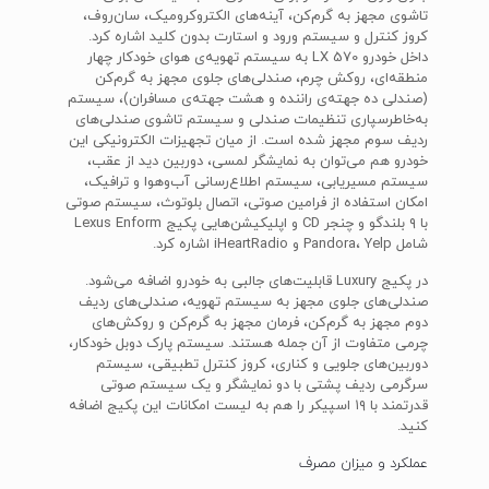
تاشوی مجهز به گرم‌کن، آینه‌های الکتروکرومیک، سان‌روف،
کروز کنترل و سیستم ورود و استارت بدون کلید اشاره کرد.
داخل خودرو LX 570 به سیستم تهویه‌ی هوای خودکار چهار
منطقه‌ای، روکش چرم، صندلی‌های جلوی مجهز به گرم‌کن
(صندلی ده جهته‌ی راننده و هشت جهته‌ی مسافران)، سیستم
به‌خاطرسپاری تنظیمات صندلی و سیستم تاشوی صندلی‌های
ردیف سوم مجهز شده است. از میان تجهیزات الکترونیکی این
خودرو هم می‌توان به نمایشگر لمسی، دوربین دید از عقب،
سیستم مسیریابی، سیستم اطلاع‌رسانی آب‌وهوا و ترافیک،
امکان استفاده از فرامین صوتی، اتصال بلوتوث، سیستم صوتی
با ۹ بلندگو و چنجر CD و اپلیکیشن‌هایی پکیج Lexus Enform
شامل Pandora، Yelp و iHeartRadio اشاره کرد.
در پکیج Luxury قابلیت‌های جالبی به خودرو اضافه می‌شود.
صندلی‌های جلوی مجهز به سیستم تهویه، صندلی‌های ردیف
دوم مجهز به گرم‌کن، فرمان مجهز به گرم‌کن و روکش‌های
چرمی متفاوت از آن جمله هستند. سیستم پارک دوبل خودکار،
دوربین‌های جلویی و کناری، کروز کنترل تطبیقی، سیستم
سرگرمی ردیف پشتی با دو نمایشگر و یک سیستم صوتی
قدرتمند با ۱۹ اسپیکر را هم به لیست امکانات این پکیج اضافه
کنید.
عملکرد و میزان مصرف