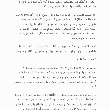
ارتفاع و کمک‌فنر تطبیقی مجهز شده که یک سواری روان و
هندلینگ بی‌نقص را برایتان فراهم می‌کند.
اما رقیب اصلی این خودرو، «لند روور رینج روور» (Land Rover
Range Rover) است. خودرویی که هم از نظر ظاهری، هم
فناوری آف‌رود و هم موتور، از لکسوس مدنظر ما برتر است.
البته مثل LX 570 صندلی ردیف سوم ندارد. همین موضوع
باعث شده محصول Land Rover فضای داخلی بیشتری را به
صاحب خودرو بدهد.
شاید لکسوس LX 570 بهترین SUV‌لوکس بازار نباشد، اما با
قاطعیت می‌توان آن را در لیست برترین‌های این کلاس قرار داد.
تریم و امکانات
لکسوس LX 570 مدل ۲۰۱۳، سه ردیف صندلی دارد که ۸
سرنشین را در خود جای می‌دهد. ردیف سوم صندلی‌ها، تاشو
هستند که به صاحب خودرو اجازه می‌دهند هر وقت بخواهد
آن‌ها را تا کرده و فضای پشتی خودرو را برای حمل وسایل، بیشتر
کند.
این خودرو در یک تریم اصلی Standard عرضه می‌شود. از جمله
مشخصات این تریم می‌شود به رینگ‌های ۲۰ اینچی، سیستم
تعلیق تطبیقی، سیستم خودکار تطبیق ارتفاع با بار، چراغ‌های
جلوی زنون خودکار، در برقی صندوق عقب، آینه‌های برقی