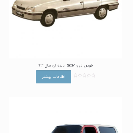
خودرو دوو Racer دنده ای سال 1994
اطلاعات بیشتر
ا
م
ت
ی
ا
ز
0
ا
ز
5