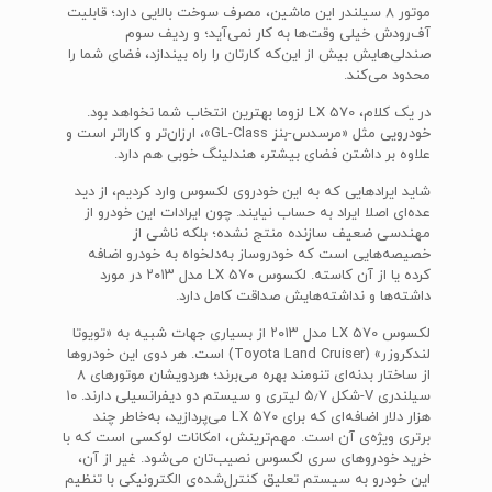
موتور ۸ سیلندر این ماشین، مصرف سوخت بالایی دارد؛ قابلیت
آف‌رودش خیلی وقت‌ها به کار نمی‌آید؛ و ردیف سوم
صندلی‌هایش بیش از این‌که کارتان را راه بیندازد، فضای شما را
محدود می‌کند.
در یک کلام، LX 570‌ لزوما بهترین انتخاب شما نخواهد بود.
خودرویی مثل «مرسدس-بنز GL-Class»، ارزان‌تر و کاراتر است و
علاوه بر داشتن فضای بیشتر، هندلینگ خوبی هم دارد.
شاید ایرادهایی که به این خودروی لکسوس وارد کردیم، از دید
عده‌ای اصلا ایراد به حساب نیایند. چون ایرادات این خودرو از
مهندسی ضعیف سازنده منتج نشده؛ بلکه ناشی از
خصیصه‌هایی است که خودروساز به‌دلخواه به خودرو اضافه
کرده یا از آن کاسته. لکسوس LX 570 مدل ۲۰۱۳ در مورد
داشته‌ها و نداشته‌هایش صداقت کامل دارد.
لکسوس LX 570 مدل ۲۰۱۳ از بسیاری جهات شبیه به «تویوتا
لندکروزر» (Toyota Land Cruiser) است. هر دوی این خودروها
از ساختار بدنه‌ای تنومند بهره می‌برند؛ هردویشان موتورهای ۸
سیلندری V-شکل ۵٫۷ لیتری و سیستم دو دیفرانسیلی دارند. ۱۰
هزار دلار اضافه‌ای که برای LX 570 می‌پردازید، به‌خاطر چند
برتری ویژه‌ی آن است. مهم‌ترینش، امکانات لوکسی است که با
خرید خودروهای سری لکسوس نصیب‌تان می‌شود. غیر از آن،
این خودرو به سیستم تعلیق کنترل‌شده‌ی الکترونیکی با تنظیم