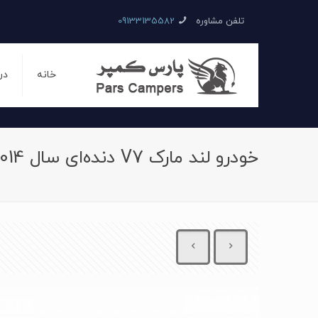
تلفن مشاوره
09133135582
خانه
در
خودرو لند مارک V7 دنده‌ای سال 2014