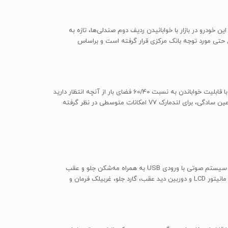
 نبود صندلی‌های عقب، قابلیت افزایش حجم تا 2000 لیتر را دارد. همتایان چینی این خودرو در بازار با خوابانیدن ردیف دوم صندلی‌ها، تازه به
ن موضوع حتی مورد توجه بانک مرکزی قرار گرفته است و براساس
صندلی‌های لندمارک V7 با روکش پارچه‌ای و تنظیمات دستی فضای مناسبی را برای نشستن سرنشینان و راننده فراهم می‌کنند؛ همچنین صندلی عقب با قابلیت خواباندن به نسبت 60/40 فضای بار از آنچه انتظار دارید
هم بیشتر می‌کند. طراحی کابین در کل به سادگی صورت گرفته است. کنسول وسط و مجموعه‌ی نمایشگرهای پشت آمپر بی زرق و برق هستند اما در عین سادگی، برای لندمارک V7 امکانات متوسطی در نظر گرفته
از جمله امکانات داخلی این خودرو می‌توان به سقف‌شیشه‌ای، سنسور هشدار موانع عقب، آینه‌های جانبی برقی به همراه راهنما، سیستم ضد سرقت و سیستم صوتی با ورودی USB به همراه مه‌شکن جلو و عقب
اشاره کرد. گروه بهمن علاوه بر این امکانات فهرستی از تجهیزات قابل انتخاب را هم پیش روی مشتریان می‌گذارد از جمله سیستم DVD مجهز به GPS، مانیتور LCD و دوربین دید عقب، گارد جلو، غربیلک فرمان و