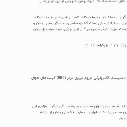
قابل استفاده است. گروه بهمن هم یکی از این موتورها را
موتور اولی که مورد انتخاب گروه بهمن هم قرار گرفته، موتور طراحی شده توسط کمپانی میسوبیشی با کد 4G64 است که تاکنون بر روی خودروهای دیگری از جمله کیا اپتیما 2000 تا 2005 و هیوندای سوناتا 2001 تا
 2500 تا 3000 دور بر دقیقه و حداکثر گشتاور 193 نیوتن‌متر در همان دور است. این مسئله در حالی است که دو شاسی‌بلند دیگر یعنی لیفان و
 بازار به مراتب بهتر است. مزیت دیگر خودرو در کنار این ویژگی، دو دیفرانسیل بودن
لندمارک V7 مدل 2014 از نظر ایمنی در سطح متوسطی مشابه همتایان چینی خود قرار دارد. این خودرو از امکانات ایمنی از جمله ترمزهای ضد قفل (ABS)، سیستم الکترونیکی توزیع نیروی ترمز (EBD) کیسه‌های هوای
بلند سایز متوسط بازار ایران محسوب می‌شود. یکی دیگر از مزایای این
خودرو بعد از عرضه کاپرا، اشراف کامل بخش خدمات پس از فروش گروه بهمن به مشکلات احتمالی این محصول و همچنین دانش کافی برای تعمیرات این محصول است. بنابراین لندمارک V7 حتی پیش از عرضه
شود.