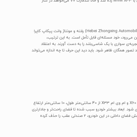
کشورهای اروپایی و آمریکا هم صادر کند. از ورود خودروهای چینی به بازار ایران هم چند سالی می‌گذرد. جرقه‌ی حضور شاسی‌بلندهای چینی در بازار ایران با MVM X33 زده شد و حالا لندمارک V7 می‌خواهد در کنار
گروه خودروسازی بهمن که نامی شناخته‌شده در زمینه‌ی تولید انواع وانت، مینی‌بوس و کامیون است، به سراغ محصولات کمپانی نوپای ژانگ‌چینگ (Hebei Zhongxing Automobile) رفته و مونتاژ وانت پیکاپ کاپرا
ن می‌رود، خود مسئله‌ای قابل تأمل است. به این ترتیب،
ربه‌ی سواری با یک شاسی‌بلند را به دست آورند. به اعتقاد
د تصور همگان ظاهر شود. باید دید این حرف تا چه اندازه می‌تواند
لندمارک V7 مدل 2014 برپایه‌ی پلتفرم پیکاپ کاپرا طراحی شده است. این خودروی 4.7 متری در مقایسه با رقیبان دیگر خود در بازار ایران از جمله لیفان X60 و ام وی ام X33 از 40 سانتی‌متر طول، 10 سانتی‌متر ارتفاع
 بین خودروهای شاسی‌بلند سایز متوسط دسته‌بندی شود. ابعاد بیشتر خودرو سبب شده تا فضای راحت‌تر و جادارتری
برای سرنشینان فراهم شود. این خودرو در بیشتر بازارهای جهانی با 3 ردیف صندلی و ظرفیت 7 تا 8 سرنشین عرضه می‌شود اما گروه بهمن با هدف افزایش فضای داخلی در این خودرو، 2 صندلی عقب را حذف کرده