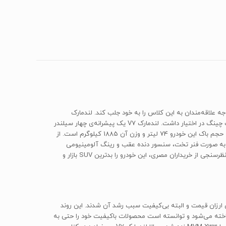
یران موفقیت چشم‌گیری داشته است. اکنون شرکت خودروسازی «بهمن» با شاسی بلند «لندمارک V7» توانسته توجه علاقه‌مندان به این کلاس را به خود جلب کند. لندمارک
محصول شرکت تازه تاسیس «ژانگ چینگ» است که تنها 2800 پرسنل دارد. قبل از لندمارک، شرکت بهمن امتیاز تولید «وانت کاپرا» را هم از شرکت ژانگ چینگ در اختیار داشت. لندمارک V7 یک پیشرانه‌ی چهار سیلندر
به حجم 2378سی‌سی دارد که توانایی تولید قدرتی معادل 128 اسب‌بخار در 2500 دور در دقیقه و گشتاور 200 نیوتن متر در 2500 دور در دقیقه را دارد. حجم باک این خودرو 74 لیتر و وزن آن 1885 کیلوگرم است. از
قب به صورت فنر تخت، سنسور دنده عقب و رینگ آلومینیومی
اشاره کرد.سیستم ترمزABS وEBD ، کیسه‌هوا برای سرنشینان جلو و ترمزهای دیسکی در جلو را می‌توان از تجهیزات ایمنی آن نامید. سایت موتورترند با نظرسنجی از خریداران مصری، این خودرو را بدترین SUV بازار و
ارزان قیمت و البته بی‌کیفیت سبب رشد آن شدند. این روند
شناخته می‌شود و توانسته است محصولات باکیفیت خود را حتی به