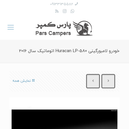
09133135582
خودرو لامبورگینی Huracan LP-580 اتوماتیک سال 2016
نمایش همه