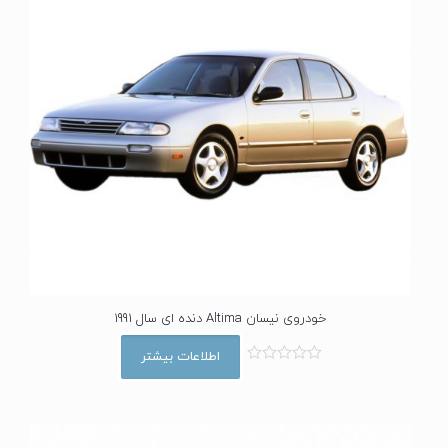
خودروی نیسان Altima دنده ای سال 1991
اطلاعات بیشتر
ا
م
ت
ی
ا
ز