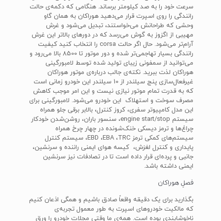
سرعت خود را به صد کیلومتر برساند. هنگامی که دکمه‌ی حالت
رانندگی را روی اسپرت قرار می‌دهید هوراکان به همان گاو
وحشی که طراحانش می‌خواستند، تبدیل می‌شود و غرش
مهیبی از اگزوز به گوش می‌رسد که در دورهای بالاتر این غرش
آرام‌تر می‌شود. حال اگر حالت ‌corsa‌ را انتخاب کنید کیفیت
رانندگی بسیار تهاجمی‌تر شده و دور موتور تا 8500 بالا می‌رود و
می‌توانید از سمفونی زیبای تولید شده توسط لامبورگینی
هوراکان لذت ببرید. نکته‌ی جالب درباره‌ی موتور هوراکان
غیر‌فعال‌سازی پنج سیلندر از 10 سیلندر این خودرو زمانی است
که به قدرت تمام موتور نیازی نیست و این امر موجب کاهش
مصرف سوخت و استهلاک این خودرو می‌شود. لامبورگینی برای
این مدل کامپیوتر سفری، کروز کنترل، بالابر برقی جلو همراه
سیستم‌ engine start/stop، سنسور باران، روشن‌شدن خودکار
چراغ‌ها و ترمز دیسکی خنک‌شونده در چهار چرخ همراه
سیستم‌های کمکی ترمز‌ EBD ،‌EBA ،TRC، سیستم کنترل
پایداری و کنترل لغزش، کیسه هوای ایمنی راننده و سرنشین،
جانبی و پرده‌ای قرار داده است تا در تصادفات نیز سرنشین
ایمنی داشته باشد.
فصلِ هوراکان
بگذارید برای یک دقیقه واقعاً صادق باشیم و همگی اذعان کنیم
که مالکیت خودروهای اسپرت به طور معمول تجربه‌ی
ناخوشایندی بوده است. همه‌ی ما وقتی مجلات خودرو را ورق