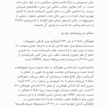
مثل مسیریابی و دیگر قابلیت‌های سرگرمی را در خود جای داده
است. در کنار طراحی جذاب داخلی این مدل، دکمه‌های فیزیکی
درست به اندازه‌ی کافی در داخل کابین گنجانده شدند تا کارکرد
بهتری ایجاد کرده و در عین حال باعث شلوغی نشوند. ردیفی از
سوییچ‌ها در بالای کنسول میانی قرار گرفته و کنترل‌های HVAC
و سیستم پخش به ترتیب در پایین آن هستند.
عملکرد و پیشرانه‌ی خودرو
هوراکان 580-2 از شر 33 کیلوگرم وزن اضافی تجهیزات
سیستم دیفرانسیل جلو خلاص شده و با ایجاد توازن مجدد، 60
درصد از وزن خود را به سمت عقب فرستاده است. به همین
خاطر از نظر تئوری، قسمت عقب این مدل کمی قدرتمندتر از
مدل 610-4 با سیستم تمام چرخ‌ها محرک (AWD) است.
بالاخره قدرت کنده‌شدن هوراکان از خط شروع بسیار فوق‌العاده
شده است و پیشرانه‌ی توانمند خودرو به خوبی در تعامل با
گیربکس دوال کلاچ هفت سرعته‌ی آن عمل می‌کند. هوراکان
580-2 می‌تواند صفر تا 100 کیلومتر بر ساعت را در 3.4 ثانیه
سپری کند که اندکی طولانی‌تر از زمان 3.2 ثانیه‌ای هوراکان 610-
4 است. این تفاوت چندان مهم نیست زیرا 580-2 عملکرد را
نسبت به برادر AWD خود چندان جدی نگرفته و با این حساب
خیلی هم از قافله عقب نیفتاده است! اما تمایز اصلی در
چگونگی کنترل خودرو است. در 610-4، سنسورها، ژیروسکوپ‌ها