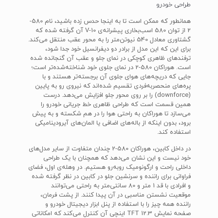
طراحی خودرو
همانطور که ممکن است تا به اینجا حدس زده باشید، نام 580-
2 از توان 580 اسب‌بخاری پیشرانه‌ی V-10 آن گرفته شده که
گشتاوری معادل 540 نیوتن‌متر را به محور عقب منتقل می‌کند.
برای این که این مدل از برادر دو دیفرانسیل خود جدا شود،
ترفند‌های ظاهری کوچکی در نمای جلو و عقب آن گنجانده شده
است. هوراکان 580-2 در نمای جلوی خود شناخته‌شده‌تر است؛
جایی که دریچه‌های هوای جلوی آن برجسته‌تر هستند و با
پره‌های منحصربه‌فردی تقسیم شده‌اند که نیروی رو به پایین
(downforce) را بر روی محور جلو افزایش می‌دهد. درست
همین قسمت است که طراحی ظاهری خط جریانی خودرو را
می‌سازد تا هوراکان به راحتی هوا را در هم شکسته و به پیش
برود، بدون اینکه از باله‌های اضافی یا المان‌های آیرودینامیکی
استفاده کند.
در داخل کابین، هوراکان 580-2 چندان متفاوت از سایر مدل‌های
خود نیست و این نشان می‌دهد که همچنان با یک طراحی
داخلی راحت و ارگونومیک روبه‌رو هستیم. در وهله‌ی اول، فضای
فراوانی برای راننده و سرنشین جلو در کابین در نظر گرفته شده
و افرادی با قد 1 متر و 80 سانتی‌متر به راحتی می‌توانند
موقعیت نشستن مناسبی در آن پیدا کنند. از پشت فرمان،
راننده همه چیز را با استفاده از پنل ابزار دیجیتال خودرو و
صفحه نمایش TFT 12.3 اینچی آن کنترل می‌کند که امکاناتی