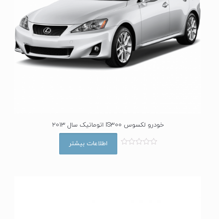
خودرو لکسوس IS300 اتوماتیک سال 2013
اطلاعات بیشتر
ا
م
ت
ی
ا
ز
0
ا
ز
5