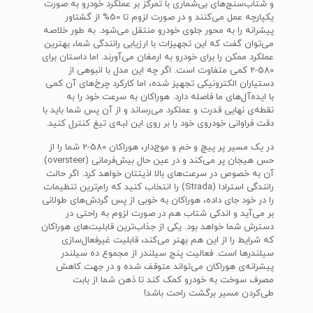
و شتاب‌سنج‌های بی‌شماری با تمرکز بر عملکرد خودرو به صورت
یکپارچه عمل می‌کنند و در صورت لزوم تا 50% از گشتاور
پیشرانه را به محور جلوی خودرو منتقل ‌می‌شود. به طور خلاصه
می‌توان گفت که این تجهیزات با ارزیابی رانندگی شما، بهترین
عملکرد ممکن را برای خودرو به ارمغان می‌آورند. اما داستان برای
580-2 کمی متفاوت است. اگر چه این مدل با انبوهی از
دستیاران الکترونیکی تجهیز شده، اما کارکرد چرخ‌های آن کمی
با ایده‌آل‌های ما فاصله دارد. هوراکان به سرعت خود را به
نقطه‌ی نهایی قدرت و عملکرد می‌رساند و از آن پس شما باید با
دقت فراوانی خودروی خود را بر روی این لبه‌ی تیغ کنترل کنید.
در یک مسیر پر پیچ و خم و موج‌دار، هوراکان 580-2 شما را از
حس هیجان پر می‌کند و در عین حال بیش‌فرمانی (oversteer)
آن به خصوص در سرعت‌های بالا اذیتتان خواهد کرد. اگر حالت
رانندگی استرادا (Strada) را انتخاب کنید که رام‌ترین تنظیمات
را در خود جای داده، هوراکان به خوبی از پس گردش‌های طولانی
بر می‌آید و اندکی شتاب هم در صورت لزوم به راحتی در
دسترش شما خواهد بود. یکی از جذاب‌ترین قابلیت‌های هوراکان
که شرایط را از این هم بهتر می‌کند، قابلیت غیرفعال‌سازی
سیلندرها است. فعالیت پنج سیلندر از مجموع ده سیلندر
پیشرانه‌ی هوراکان می‌تواند متوقف شده و در جهت کاهش
مصرف سوخت به خودرو کمک کند تا ذهن شما از بابت
طی‌کردن مسیر برگشت راحت باشد!