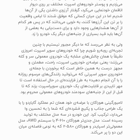
می‌زدیم و پوستر خودروهای اسپرت مختلف بر روی دیوار
اتاقمان خودنمایی می‌کرد، گرفتار آرزوی داشتن یکی از آن‌ها
شدیم اما در این میان کسانی که موفق شدند تا لباس واقعیت
را بر تن این آرزوها کنند، به خوبی می‌دانند که در پس هر کدام
از آن‌ها هشدارهایی وجود دارد و برای دست‌یابی به بعضی از
آن‌ها باید قید بسیاری از جنبه‌های دیگر یک خودرو را زد.
ولی به نظر می‌رسد که ما دیگر مجبور نیستیم با چنین
تجربه‌ای روبه‌رو شویم چرا که خودروهای سوپر اسپرت امروزی
دقیقاً با همان چالش‌های مشابه یک خودروی معمولی سر و کله
می‌زنند؛ یعنی عرضه‌ی خودرویی اسپرت، راحت، مطمئن و
مجهز. درست به همین خاطر است که برخوردن با جمله‌ی
«خودروی سوپر اسپرتی که می‌توانید رانندگی‌های مرسوم روزانه
را با آن انجام دهید» به طرز فزاینده‌ای در حال استفاده است تا
مهر تاییدی بر قابلیت‌های یک خودروی سوپراسپرت بزند که تا
قبل از این از جنبه‌های سودمند خودروهای معمولی محروم بود.
لامبورگینی هوراکان با عرضه‌ی خود همان تم عملکرد گایاردو را با
یک طراحی جذاب و پکیج فشرده‌ای که شما را به تحسین وا
می‌دارد، ترکیب کرد. این خودرو در سه مدل مختلف به تولید
رسیده است: مدل جدی‌تر هوراکان 610-4 با سیستم AWD، مدل
معمولی‌تر اسپایدر و هوراکان 580-2 که به نوعی فاصله‌ی میان
این دو را پر می‌کند.